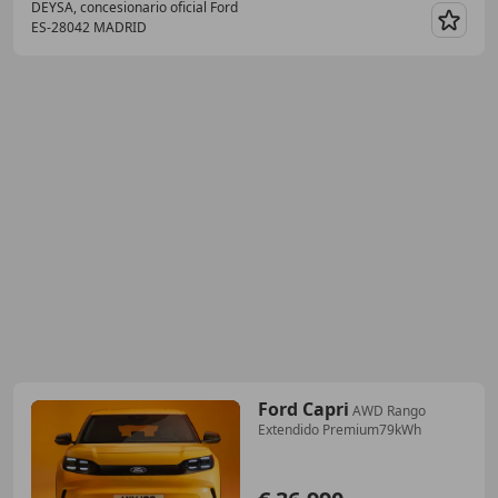
DEYSA, concesionario oficial Ford
ES-28042 MADRID
Guar
Ford Capri
AWD Rango
Extendido Premium79kWh