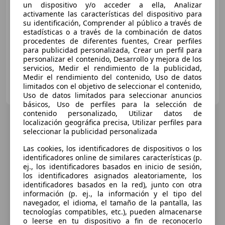
€ 37.000
un dispositivo y/o acceder a ella, Analizar
activamente las características del dispositivo para
Sin
comparación
su identificación, Comprender al público a través de
estadísticas o a través de la combinación de datos
- (Año)
- km
Eléctrico
250 kW (340 CV)
procedentes de diferentes fuentes, Crear perfiles
para publicidad personalizada, Crear un perfil para
personalizar el contenido, Desarrollo y mejora de los
servicios, Medir el rendimiento de la publicidad,
Medir el rendimiento del contenido, Uso de datos
ALMOAUTO, concesionario oficial Ford
limitados con el objetivo de seleccionar el contenido,
ES-28925 ALCORCON
Guar
Uso de datos limitados para seleccionar anuncios
básicos, Uso de perfiles para la selección de
contenido personalizado, Utilizar datos de
localización geográfica precisa, Utilizar perfiles para
seleccionar la publicidad personalizada
Las cookies, los identificadores de dispositivos o los
identificadores online de similares características (p.
ej., los identificadores basados en inicio de sesión,
los identificadores asignados aleatoriamente, los
identificadores basados en la red), junto con otra
información (p. ej., la información y el tipo del
navegador, el idioma, el tamaño de la pantalla, las
tecnologías compatibles, etc.), pueden almacenarse
o leerse en tu dispositivo a fin de reconocerlo