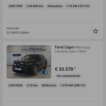
05/1935
45.000 km
Gasolina
74 kW (101 CV)
Particular
ES-08650 Sallent
Guar
Ford Capri
RWD Rango
Extendido Select 79kWh
€ 33.570
1
Sin
comparación
03/2026
12 km
Eléctrico
210 kW (286 CV)