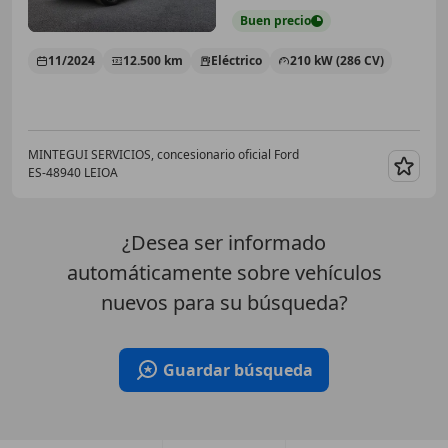
Buen
precio
11/2024
12.500 km
Eléctrico
210 kW (286 CV)
MINTEGUI SERVICIOS, concesionario oficial Ford
ES-48940 LEIOA
Guar
¿Desea ser informado
automáticamente sobre vehículos
nuevos para su búsqueda?
Guardar búsqueda