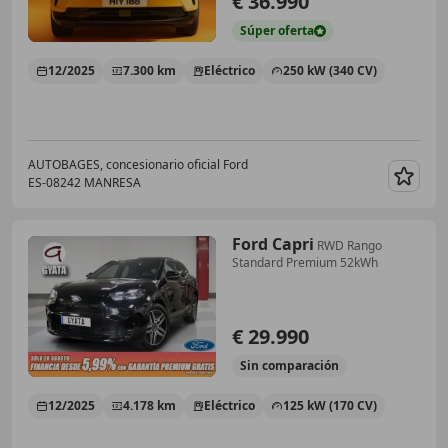
€ 36.990
Súper
oferta
12/2025
7.300 km
Eléctrico
250 kW (340 CV)
AUTOBAGES, concesionario oficial Ford
ES-08242 MANRESA
Guar
Ford Capri
RWD Rango
Standard Premium 52kWh
€ 29.990
Sin
comparación
12/2025
4.178 km
Eléctrico
125 kW (170 CV)