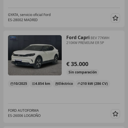
GYATA, servicio oficial Ford
ES-28002 MADRID
Guar
Ford Capri
BEV 77KWH
210KW PREMIUM ER 5P
€ 35.000
Sin
comparación
10/2025
4.854 km
Eléctrico
210 kW (286 CV)
FORD AUTOFORMA
ES-26006 LOGROÑO
Guar