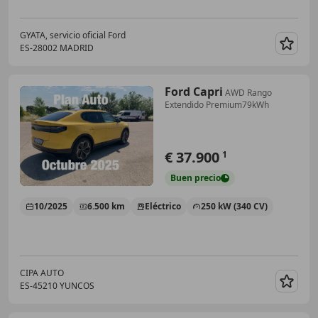
GYATA, servicio oficial Ford
ES-28002 MADRID
Guar
Ford Capri
AWD Rango
Extendido Premium79kWh
€ 37.900
1
Buen
precio
10/2025
6.500 km
Eléctrico
250 kW (340 CV)
CIPA AUTO
ES-45210 YUNCOS
Guar