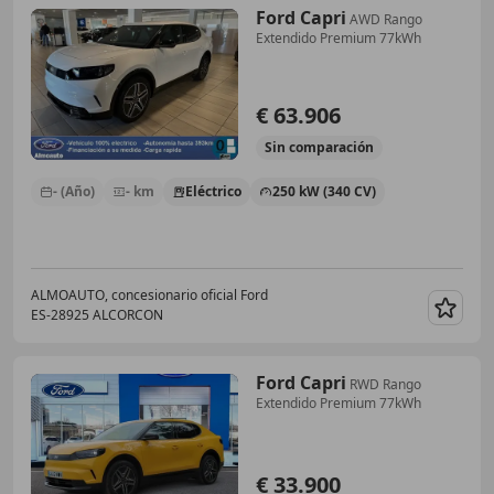
Ford Capri
AWD Rango
Extendido Premium 77kWh
€ 63.906
Sin
comparación
- (Año)
- km
Eléctrico
250 kW (340 CV)
ALMOAUTO, concesionario oficial Ford
ES-28925 ALCORCON
Guar
Ford Capri
RWD Rango
Extendido Premium 77kWh
€ 33.900