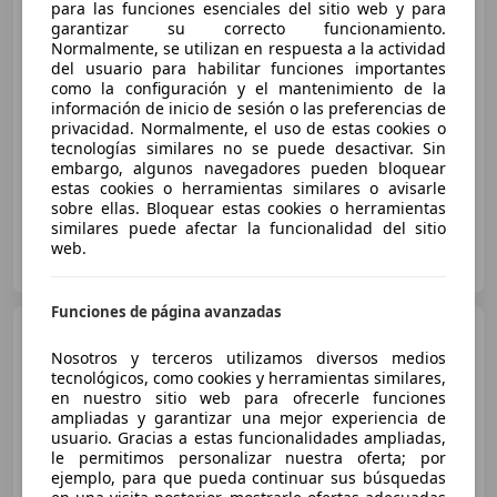
para las funciones esenciales del sitio web y para
garantizar su correcto funcionamiento.
Normalmente, se utilizan en respuesta a la actividad
€ 33.570
1
del usuario para habilitar funciones importantes
como la configuración y el mantenimiento de la
Sin
comparación
información de inicio de sesión o las preferencias de
privacidad. Normalmente, el uso de estas cookies o
03/2026
12 km
Eléctrico
210 kW (286 CV)
tecnologías similares no se puede desactivar. Sin
embargo, algunos navegadores pueden bloquear
estas cookies o herramientas similares o avisarle
sobre ellas. Bloquear estas cookies o herramientas
similares puede afectar la funcionalidad del sitio
Deysa
web.
ES-28042 MADRID
Guar
Funciones de página avanzadas
Ford Capri
RWD Rango
Extendido Premium 77kWh
Nosotros y terceros utilizamos diversos medios
tecnológicos, como cookies y herramientas similares,
en nuestro sitio web para ofrecerle funciones
ampliadas y garantizar una mejor experiencia de
€ 32.990
usuario. Gracias a estas funcionalidades ampliadas,
le permitimos personalizar nuestra oferta; por
Súper
oferta
ejemplo, para que pueda continuar sus búsquedas