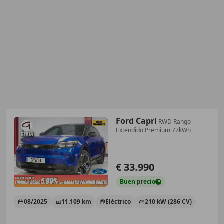
Ford Capri
RWD Rango
Extendido Premium 77kWh
€ 33.990
Buen
precio
08/2025
11.109 km
Eléctrico
210 kW (286 CV)