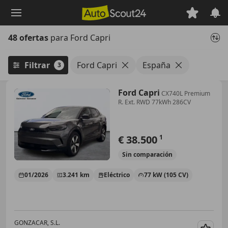
Saltar
al
contenido
48 ofertas
para Ford Capri
principal
Filtrar
Ford Capri
España
3
Ford Capri
CX740L Premium
R. Ext. RWD 77kWh 286CV
€ 38.500
1
Sin
comparación
01/2026
3.241 km
Eléctrico
77 kW (105 CV)
GONZACAR, S.L.