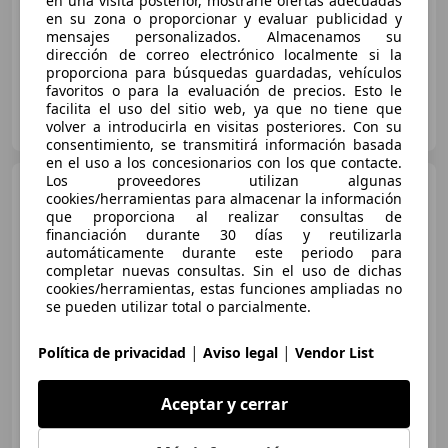
en una visita posterior, mostrarle ofertas adecuadas
07/2025
11.453 km
Eléctrico
210 kW (286 CV)
en su zona o proporcionar y evaluar publicidad y
mensajes personalizados. Almacenamos su
dirección de correo electrónico localmente si la
proporciona para búsquedas guardadas, vehículos
favoritos o para la evaluación de precios. Esto le
facilita el uso del sitio web, ya que no tiene que
GYATA, servicio oficial Ford
volver a introducirla en visitas posteriores. Con su
ES-28002 MADRID
Guar
consentimiento, se transmitirá información basada
en el uso a los concesionarios con los que contacte.
Los proveedores utilizan algunas
Ford Capri
RWD Rango
cookies/herramientas para almacenar la información
Extendido Select 79kWh
que proporciona al realizar consultas de
financiación durante 30 días y reutilizarla
automáticamente durante este periodo para
completar nuevas consultas. Sin el uso de dichas
€ 33.140
1
cookies/herramientas, estas funciones ampliadas no
se pueden utilizar total o parcialmente.
Sin
comparación
03/2026
2.525 km
Eléctrico
210 kW (286 CV)
|
|
Política de privacidad
Aviso legal
Vendor List
Aceptar y cerrar
DEYSA, concesionario oficial Ford