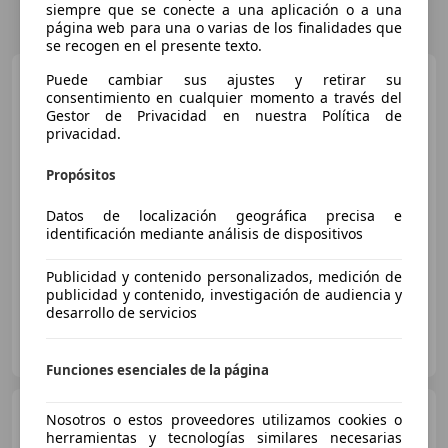
siempre que se conecte a una aplicación o a una
página web para una o varias de los finalidades que
se recogen en el presente texto.
Ford Capri
Puede cambiar sus ajustes y retirar su
RWD Rango
Extendido Select 79kWh
consentimiento en cualquier momento a través del
Gestor de Privacidad en nuestra Política de
privacidad.
€ 37.000
Propósitos
Sin
comparación
Datos de localización geográfica precisa e
identificación mediante análisis de dispositivos
- (Año)
- km
Eléctrico
210 kW (286 CV)
Publicidad y contenido personalizados, medición de
publicidad y contenido, investigación de audiencia y
desarrollo de servicios
ALMOAUTO, concesionario oficial Ford
ES-28925 ALCORCON
Guar
Funciones esenciales de la página
Ford Capri
RWD Rango
Nosotros o estos proveedores utilizamos cookies o
Extendido Select 79kWh
herramientas y tecnologías similares necesarias