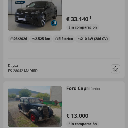
€ 33.140
1
Sin
comparación
03/2026
2.525 km
Eléctrico
210 kW (286 CV)
Deysa
ES-28042 MADRID
Guar
Ford Capri
fordor
€ 13.000
Sin
comparación