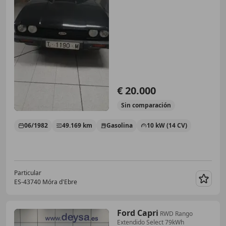
€ 20.000
Sin
comparación
06/1982
49.169 km
Gasolina
10 kW (14 CV)
Particular
ES-43740 Móra d'Ebre
Guar
Ford Capri
RWD Rango
Extendido Select 79kWh