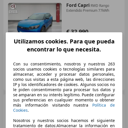
Ford Capri
RWD Rango
Extendido Premium 77kWh
€ 32.990
Súper
oferta
Utilizamos cookies. Para que pueda
encontrar lo que necesita.
10/2025
9.952 km
Eléctrico
210 kW (286 CV)
Con su consentimiento, nosotros y nuestros 263
socios usamos cookies o tecnologías similares para
almacenar, acceder y procesar datos personales,
GYATA, servicio oficial Ford
como sus visitas a esta página web, las direcciones
ES-28002 MADRID
Guar
IP y los identificadores de cookies. Algunos socios no
le piden consentimiento para procesar tus datos y
se amparan en su interés legítimo. Puede configurar
sus preferencias en cualquier momento u obtener
Ford Capri
AWD Rango
más información visitando nuestra
Política de
Extendido Select 79kWh
Cookies
.
Nosotros y nuestros socios hacemos el siguiente
tratamiento de datos:Almacenar la información en