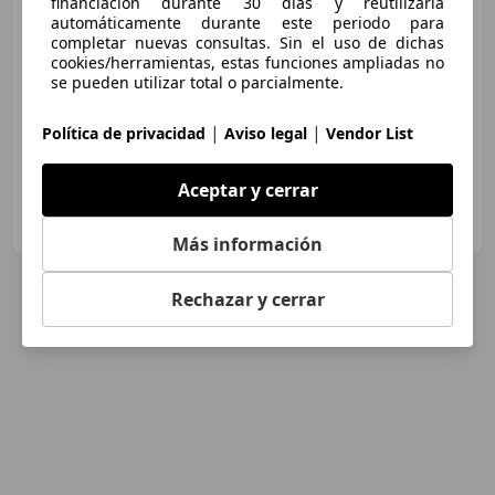
financiación durante 30 días y reutilizarla
€ 9.990
automáticamente durante este periodo para
completar nuevas consultas. Sin el uso de dichas
Buen
precio
cookies/herramientas, estas funciones ampliadas no
se pueden utilizar total o parcialmente.
05/2019
84.000 km
Gasolina
81 kW (110 CV)
|
|
Política de privacidad
Aviso legal
Vendor List
Aceptar y cerrar
FLEXICAR MURCIA.
ES-3007 MURCIA
Guar
Más información
Rechazar y cerrar