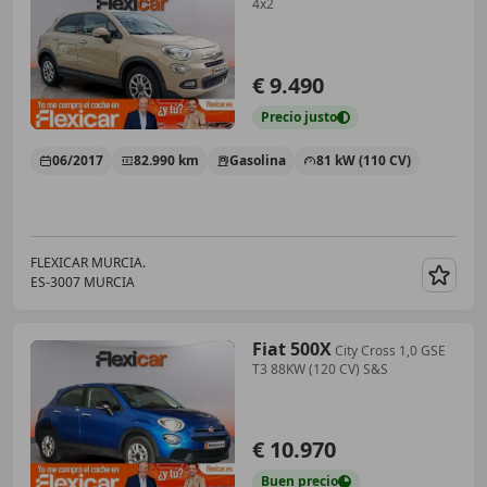
4x2
€ 9.490
Precio
justo
06/2017
82.990 km
Gasolina
81 kW (110 CV)
FLEXICAR MURCIA.
ES-3007 MURCIA
Guar
Fiat 500X
City Cross 1,0 GSE
T3 88KW (120 CV) S&S
€ 10.970
Buen
precio