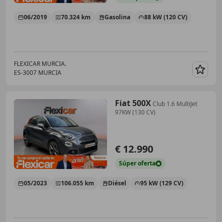
06/2019
70.324 km
Gasolina
88 kW (120 CV)
FLEXICAR MURCIA.
ES-3007 MURCIA
Guar
Fiat 500X
Club 1.6 MultiJet
97KW (130 CV)
€ 12.990
Súper
oferta
05/2023
106.055 km
Diésel
95 kW (129 CV)