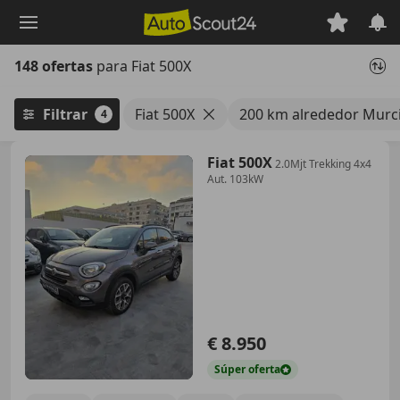
Saltar
al
contenido
148 ofertas
para Fiat 500X
principal
Filtrar
Fiat 500X
200 km alrededor Murc
4
Fiat 500X
2.0Mjt Trekking 4x4
Aut. 103kW
€ 8.950
Súper
oferta