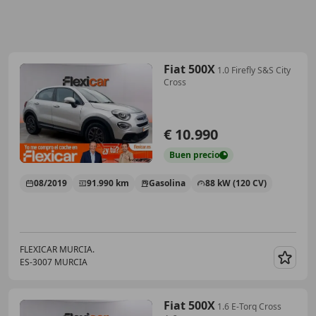
Fiat 500X
1.0 Firefly S&S City
Cross
€ 10.990
Buen
precio
08/2019
91.990 km
Gasolina
88 kW (120 CV)
FLEXICAR MURCIA.
ES-3007 MURCIA
Guar
Fiat 500X
1.6 E-Torq Cross