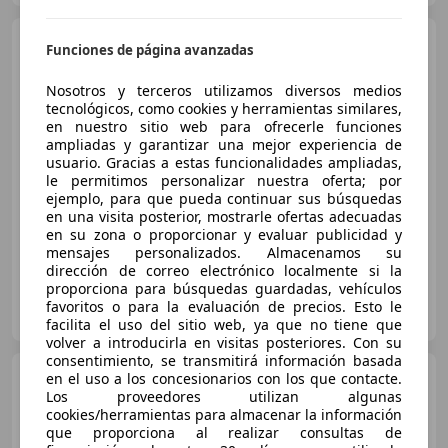
Fiat 500X
1.6Mjt S&S City
Funciones de página avanzadas
Cross 4x2 88kW
Nosotros y terceros utilizamos diversos medios
tecnológicos, como cookies y herramientas similares,
en nuestro sitio web para ofrecerle funciones
€ 10.990
ampliadas y garantizar una mejor experiencia de
usuario. Gracias a estas funcionalidades ampliadas,
Buen
precio
le permitimos personalizar nuestra oferta; por
ejemplo, para que pueda continuar sus búsquedas
01/2018
130.803 km
Diésel
88 kW (120 CV)
en una visita posterior, mostrarle ofertas adecuadas
en su zona o proporcionar y evaluar publicidad y
mensajes personalizados. Almacenamos su
dirección de correo electrónico localmente si la
proporciona para búsquedas guardadas, vehículos
FLEXICAR MURCIA.
favoritos o para la evaluación de precios. Esto le
ES-3007 MURCIA
Guar
facilita el uso del sitio web, ya que no tiene que
volver a introducirla en visitas posteriores. Con su
consentimiento, se transmitirá información basada
Fiat 500X
en el uso a los concesionarios con los que contacte.
1.6 E-Torq S&S
Los proveedores utilizan algunas
Urban 4x2
cookies/herramientas para almacenar la información
que proporciona al realizar consultas de