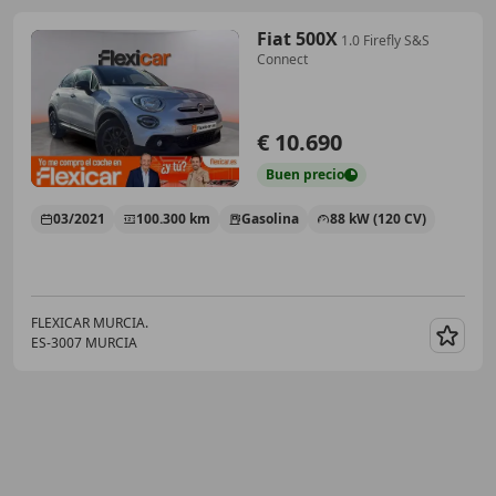
Fiat 500X
1.0 Firefly S&S
Connect
€ 10.690
Buen
precio
03/2021
100.300 km
Gasolina
88 kW (120 CV)
FLEXICAR MURCIA.
ES-3007 MURCIA
Guar