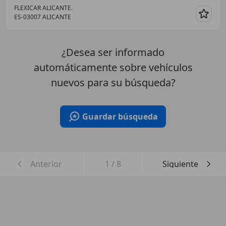
FLEXICAR ALICANTE.
ES-03007 ALICANTE
Guar
¿Desea ser informado
automáticamente sobre vehículos
nuevos para su búsqueda?
Guardar búsqueda
Anterior
1
/
8
Siguiente