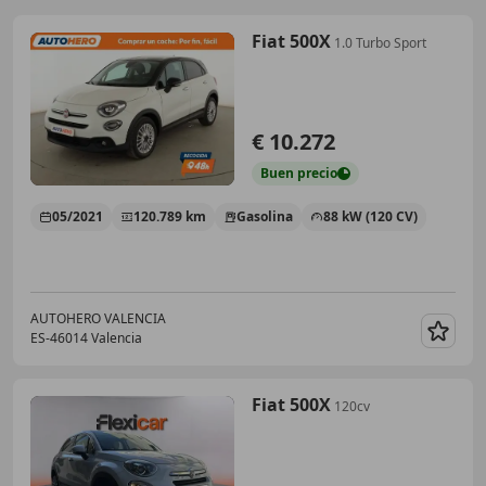
Fiat 500X
1.0 Turbo Sport
€ 10.272
Buen
precio
05/2021
120.789 km
Gasolina
88 kW (120 CV)
AUTOHERO VALENCIA
ES-46014 Valencia
Guar
Fiat 500X
120cv