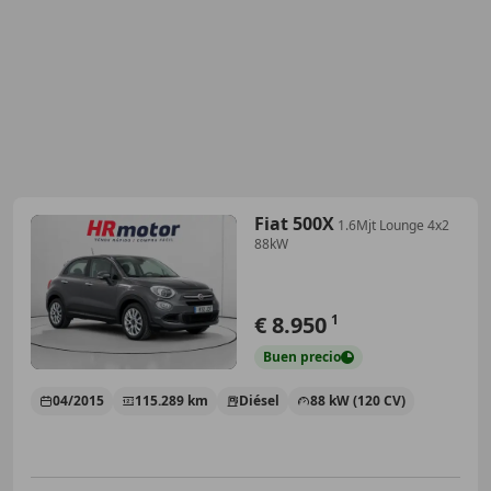
Fiat 500X
1.6Mjt Lounge 4x2
88kW
€ 8.950
1
Buen
precio
04/2015
115.289 km
Diésel
88 kW (120 CV)