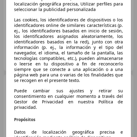
localización geográfica precisa, Utilizar perfiles para
€ 9.470
seleccionar la publicidad personalizada
Súper
oferta
Las cookies, los identificadores de dispositivos o los
identificadores online de similares características (p.
06/2018
76.865 km
Diésel
70 kW (95 CV)
ej., los identificadores basados en inicio de sesión,
los identificadores asignados aleatoriamente, los
identificadores basados en la red), junto con otra
información (p. ej., la información y el tipo del
navegador, el idioma, el tamaño de la pantalla, las
FLEXICAR MURCIA.
tecnologías compatibles, etc.), pueden almacenarse
ES-3007 MURCIA
o leerse en tu dispositivo a fin de reconocerlo
Guar
siempre que se conecte a una aplicación o a una
página web para una o varias de los finalidades que
se recogen en el presente texto.
Fiat 500X
1.3Mjt City Cross
4x2 70kW
Puede cambiar sus ajustes y retirar su
consentimiento en cualquier momento a través del
Gestor de Privacidad en nuestra Política de
privacidad.
€ 9.990
Buen
precio
Propósitos
08/2018
96.750 km
Diésel
70 kW (95 CV)
Datos de localización geográfica precisa e