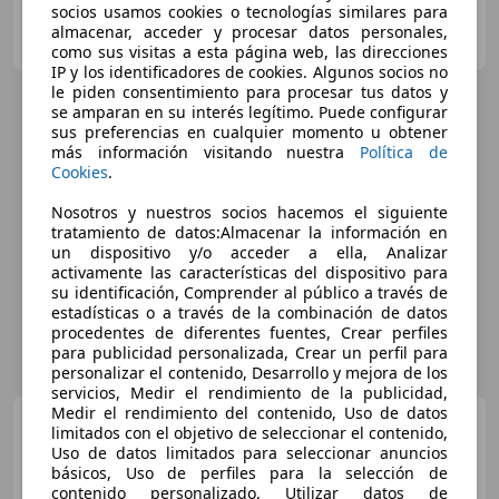
socios usamos cookies o tecnologías similares para
HOOK CARS
almacenar, acceder y procesar datos personales,
ES-3600 ELDA
Guar
como sus visitas a esta página web, las direcciones
IP y los identificadores de cookies. Algunos socios no
le piden consentimiento para procesar tus datos y
se amparan en su interés legítimo. Puede configurar
sus preferencias en cualquier momento u obtener
más información visitando nuestra
Política de
Cookies
.
Nosotros y nuestros socios hacemos el siguiente
tratamiento de datos:Almacenar la información en
un dispositivo y/o acceder a ella, Analizar
activamente las características del dispositivo para
su identificación, Comprender al público a través de
estadísticas o a través de la combinación de datos
procedentes de diferentes fuentes, Crear perfiles
para publicidad personalizada, Crear un perfil para
personalizar el contenido, Desarrollo y mejora de los
servicios, Medir el rendimiento de la publicidad,
Medir el rendimiento del contenido, Uso de datos
Fiat 500X
1.3Mjt Pop Star 4x2
limitados con el objetivo de seleccionar el contenido,
70kW
Uso de datos limitados para seleccionar anuncios
básicos, Uso de perfiles para la selección de
contenido personalizado, Utilizar datos de