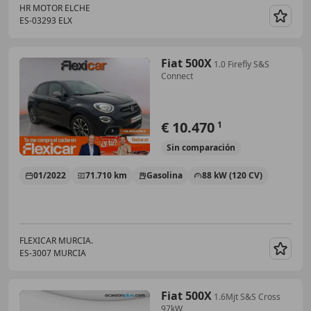
HR MOTOR ELCHE
ES-03293 ELX
Guar
Fiat 500X
1.0 Firefly S&S
Connect
€ 10.470
1
Sin
comparación
01/2022
71.710 km
Gasolina
88 kW (120 CV)
FLEXICAR MURCIA.
ES-3007 MURCIA
Guar
Fiat 500X
1.6Mjt S&S Cross
97kW