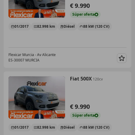
€ 9.990
Súper
oferta
01/2017
82.998 km
Diésel
88 kW (120 CV)
Flexicar Murcia - Av Alicante
ES-30007 MURCIA
Guar
Fiat 500X
120cv
€ 9.990
Súper
oferta
01/2017
82.998 km
Diésel
88 kW (120 CV)