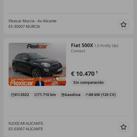
Flexicar Murcia - Av Alicante
ES-30007 MURCIA
Guar
Fiat 500X
1.0 Firefly S&S
Connect
€ 10.470
1
Sin
comparación
01/2022
71.710 km
Gasolina
88 kW (120 CV)
FLEXICAR ALICANTE.
ES-03007 ALICANTE
Guar