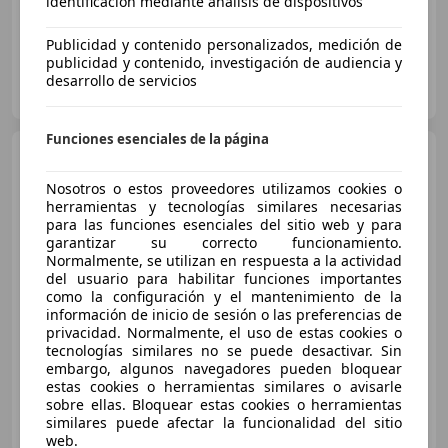
identificación mediante análisis de dispositivos
Publicidad y contenido personalizados, medición de
publicidad y contenido, investigación de audiencia y
FLEXICAR MURCIA.
desarrollo de servicios
ES-3007 MURCIA
Guar
Funciones esenciales de la página
Fiat 500X
1.3Mjt Pop Star 4x2
70kW
Nosotros o estos proveedores utilizamos cookies o
herramientas y tecnologías similares necesarias
para las funciones esenciales del sitio web y para
garantizar su correcto funcionamiento.
€ 9.470
Normalmente, se utilizan en respuesta a la actividad
Súper
oferta
del usuario para habilitar funciones importantes
como la configuración y el mantenimiento de la
información de inicio de sesión o las preferencias de
06/2018
76.865 km
Diésel
70 kW (95 CV)
privacidad. Normalmente, el uso de estas cookies o
tecnologías similares no se puede desactivar. Sin
embargo, algunos navegadores pueden bloquear
estas cookies o herramientas similares o avisarle
sobre ellas. Bloquear estas cookies o herramientas
FLEXICAR ALICANTE.
similares puede afectar la funcionalidad del sitio
ES-03007 ALICANTE
Guar
web.