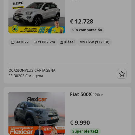
€ 12.728
Sin
comparación
04/2022
71.682 km
Diésel
97 kW (132 CV)
OCASIONPLUS CARTAGENA
ES-30203 Cartagena
Guar
Fiat 500X
120cv
€ 9.990
Súper
oferta