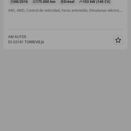
08/2016
175.000 km
Diésel
103 kW (140 CV)
ABS, 4WD, Control de velocidad, Faros antiniebla, Elevalunas eléctrico, Airbags laterales, Airbag acompañante, Dirección asistida
AM AUTOS
ES-03181 TORREVIEJA
Guar