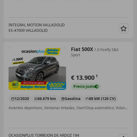
INTEGRAL MOTION VALLADOLID
ES-47009 VALLADOLID
Guar
Fiat 500X
1.0 Firefly S&S
Sport
€ 13.900
1
Precio
justo
12/2020
66.679 km
Gasolina
88 kW (120 CV)
Asientos deportivos, Ventanas tintadas, Start/Stop automático, Volante multifunción, Bluetooth, Control de velocidad, Aire Acondicionado, Cierre centralizado
OCASIONPLUS TORREJON DE ARDOZ 194