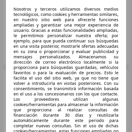
€ 10.990
1
Nosotros y terceros utilizamos diversos medios
Súper
oferta
tecnológicos, como cookies y herramientas similares,
en nuestro sitio web para ofrecerle funciones
ampliadas y garantizar una mejor experiencia de
08/2018
89.441 km
Diésel
88 kW (120 CV)
usuario. Gracias a estas funcionalidades ampliadas,
le permitimos personalizar nuestra oferta; por
ejemplo, para que pueda continuar sus búsquedas
en una visita posterior, mostrarle ofertas adecuadas
en su zona o proporcionar y evaluar publicidad y
MUYCAR MADRID
mensajes personalizados. Almacenamos su
ES-28830 SAN FERNANDO DE HENARES
Guar
dirección de correo electrónico localmente si la
proporciona para búsquedas guardadas, vehículos
favoritos o para la evaluación de precios. Esto le
Fiat 500X
1.6Mjt City Cross
facilita el uso del sitio web, ya que no tiene que
4x2 DDCT 88kW
volver a introducirla en visitas posteriores. Con su
consentimiento, se transmitirá información basada
en el uso a los concesionarios con los que contacte.
Los proveedores utilizan algunas
€ 10.990
1
cookies/herramientas para almacenar la información
que proporciona al realizar consultas de
Súper
oferta
financiación durante 30 días y reutilizarla
automáticamente durante este periodo para
08/2018
89.441 km
Diésel
88 kW (120 CV)
completar nuevas consultas. Sin el uso de dichas
cookies/herramientas, estas funciones ampliadas no