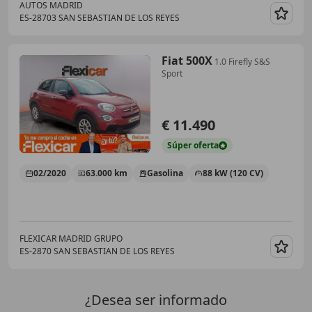
AUTOS MADRID
ES-28703 SAN SEBASTIAN DE LOS REYES
Guar
Fiat 500X
1.0 Firefly S&S
Sport
€ 11.490
Súper
oferta
02/2020
63.000 km
Gasolina
88 kW (120 CV)
FLEXICAR MADRID GRUPO
ES-2870 SAN SEBASTIAN DE LOS REYES
Guar
¿Desea ser informado