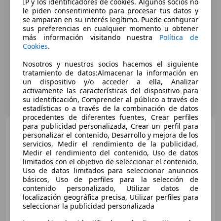
IP y los identificadores de cookies. Algunos socios no
le piden consentimiento para procesar tus datos y
se amparan en su interés legítimo. Puede configurar
sus preferencias en cualquier momento u obtener
más información visitando nuestra
Política de
Cookies
.
Nosotros y nuestros socios hacemos el siguiente
tratamiento de datos:Almacenar la información en
un dispositivo y/o acceder a ella, Analizar
activamente las características del dispositivo para
su identificación, Comprender al público a través de
estadísticas o a través de la combinación de datos
procedentes de diferentes fuentes, Crear perfiles
para publicidad personalizada, Crear un perfil para
Fiat 500X
Cult 1.0 Firefly T3
personalizar el contenido, Desarrollo y mejora de los
88KW (120 CV)
servicios, Medir el rendimiento de la publicidad,
Medir el rendimiento del contenido, Uso de datos
limitados con el objetivo de seleccionar el contenido,
Uso de datos limitados para seleccionar anuncios
€ 10.490
básicos, Uso de perfiles para la selección de
contenido personalizado, Utilizar datos de
Sin
comparación
localización geográfica precisa, Utilizar perfiles para
seleccionar la publicidad personalizada
02/2022
73.376 km
Gasolina
89 kW (121 CV)