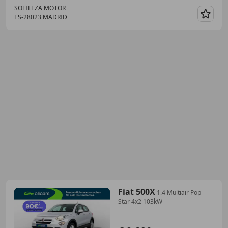
SOTILEZA MOTOR
ES-28023 MADRID
Guar
Fiat 500X
1.4 Multiair Pop
Star 4x2 103kW