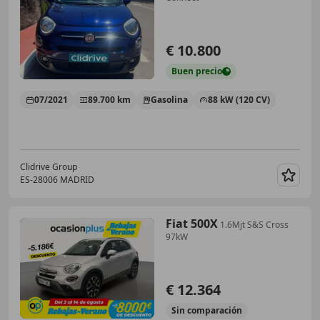
€ 10.800
Buen
precio
07/2021
89.700 km
Gasolina
88 kW (120 CV)
Clidrive Group
ES-28006 MADRID
Guar
Fiat 500X
1.6Mjt S&S Cross
97kW
€ 12.364
Sin
comparación