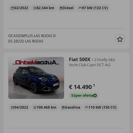
02/2022
82.344 km
Diésel
97 kW (132 CV)
OCASIONPLUS LAS ROZAS II
ES-28232 LAS ROZAS
Guar
Fiat 500X
1.3 Firefly S&S
Yacht Club Capri DCT 4x2
€ 14.490
1
Súper
oferta
04/2022
108.468 km
Gasolina
110 kW (150 CV)