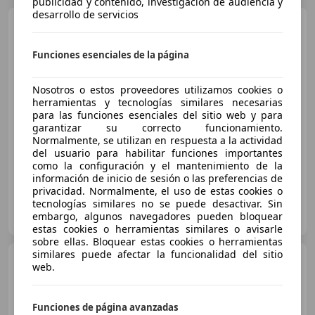
publicidad y contenido, investigación de audiencia y
desarrollo de servicios
Fiat 500X
1.6 E-Torq Cross
4x2
Funciones esenciales de la página
€ 9.490
Nosotros o estos proveedores utilizamos cookies o
herramientas y tecnologías similares necesarias
Precio
justo
para las funciones esenciales del sitio web y para
garantizar su correcto funcionamiento.
04/2017
86.657 km
Gasolina
81 kW (110 CV)
Normalmente, se utilizan en respuesta a la actividad
del usuario para habilitar funciones importantes
como la configuración y el mantenimiento de la
información de inicio de sesión o las preferencias de
privacidad. Normalmente, el uso de estas cookies o
tecnologías similares no se puede desactivar. Sin
FLEXICAR MADRID GRUPO
embargo, algunos navegadores pueden bloquear
ES-2870 SAN SEBASTIAN DE LOS REYES
Guar
estas cookies o herramientas similares o avisarle
sobre ellas. Bloquear estas cookies o herramientas
similares puede afectar la funcionalidad del sitio
Fiat 500X
1.6Mjt City Cross
web.
4x2 DDCT 88kW
Funciones de página avanzadas