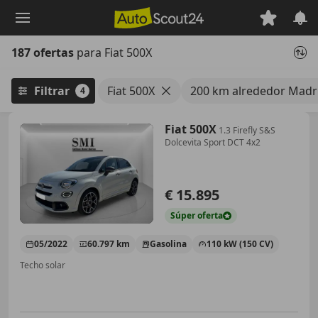
Saltar
al
contenido
187 ofertas
para Fiat 500X
principal
Filtrar
Fiat 500X
200 km alrededor Madr
4
Fiat 500X
1.3 Firefly S&S
Dolcevita Sport DCT 4x2
€ 15.895
Súper
oferta
05/2022
60.797 km
Gasolina
110 kW (150 CV)
Techo solar