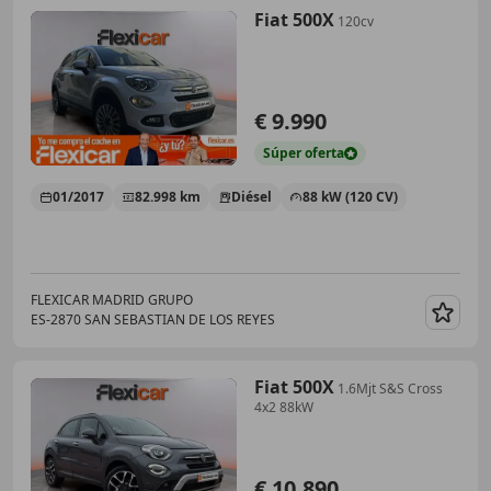
Fiat 500X
120cv
€ 9.990
Súper
oferta
01/2017
82.998 km
Diésel
88 kW (120 CV)
FLEXICAR MADRID GRUPO
ES-2870 SAN SEBASTIAN DE LOS REYES
Guar
Fiat 500X
1.6Mjt S&S Cross
4x2 88kW
€ 10.890