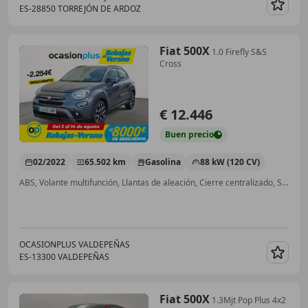
ES-28850 TORREJÓN DE ARDOZ
Guar
Fiat 500X
1.0 Firefly S&S
Cross
€ 12.446
Buen
precio
02/2022
65.502 km
Gasolina
88 kW (120 CV)
ABS, Volante multifunción, Llantas de aleación, Cierre centralizado, Start/Stop automático, Faros antiniebla, Control de velocidad, Bluetooth
OCASIONPLUS VALDEPEÑAS
ES-13300 VALDEPEÑAS
Guar
Fiat 500X
1.3Mjt Pop Plus 4x2