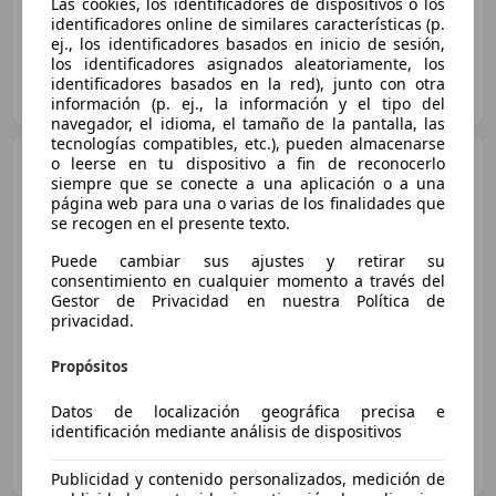
Las cookies, los identificadores de dispositivos o los
identificadores online de similares características (p.
ej., los identificadores basados en inicio de sesión,
los identificadores asignados aleatoriamente, los
AUTOS MADRID ALCALÁ DE HENARES
identificadores basados en la red), junto con otra
ES-28806 ALCALA DE HENARES
Guar
información (p. ej., la información y el tipo del
navegador, el idioma, el tamaño de la pantalla, las
tecnologías compatibles, etc.), pueden almacenarse
Fiat 500X
o leerse en tu dispositivo a fin de reconocerlo
1.6Mjt S&S Sport
siempre que se conecte a una aplicación o a una
97kW
página web para una o varias de los finalidades que
se recogen en el presente texto.
Puede cambiar sus ajustes y retirar su
€ 13.137
consentimiento en cualquier momento a través del
Súper
oferta
Gestor de Privacidad en nuestra Política de
privacidad.
05/2023
96.049 km
Diésel
97 kW (132 CV)
Propósitos
Datos de localización geográfica precisa e
identificación mediante análisis de dispositivos
OCASIONPLUS LAS ROZAS II
ES-28232 LAS ROZAS
Guar
Publicidad y contenido personalizados, medición de