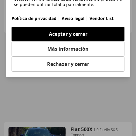
se pueden utilizar total o parcialmente.
|
|
Política de privacidad
Aviso legal
Vendor List
MUYCAR ARANJUEZ
ES-28300 Aranjuez
Guar
Aceptar y cerrar
Más información
Rechazar y cerrar
Fiat 500X
1.0 Firefly S&S
Connect