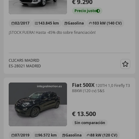
€ 9.290
Precio
justo
02/2017
143.845 km
Gasolina
103 kW (140 CV)
¡STOCK FUERA! Hasta -45% dto sobre financiación!
CLICARS MADRID
ES-28021 MADRID
Guar
Fiat 500X
120TH 1,0 Firefly T3
88KW (120 cv) S&S
€ 13.500
Sin
comparación
07/2019
96.572 km
Gasolina
88 kW (120 CV)