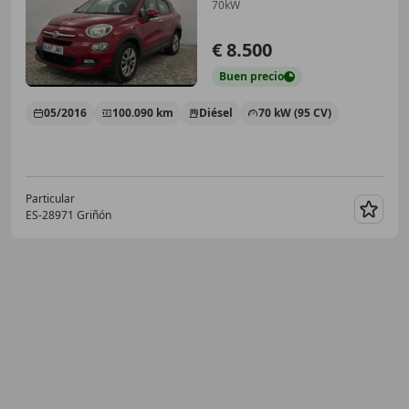
70kW
€ 8.500
Buen
precio
05/2016
100.090 km
Diésel
70 kW (95 CV)
Particular
ES-28971 Griñón
Guar