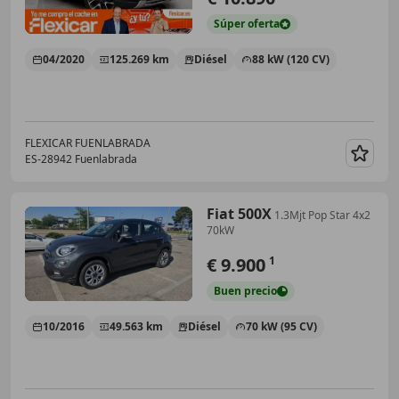
Súper
oferta
04/2020
125.269 km
Diésel
88 kW (120 CV)
FLEXICAR FUENLABRADA
ES-28942 Fuenlabrada
Guar
Fiat 500X
1.3Mjt Pop Star 4x2
70kW
€ 9.900
1
Buen
precio
10/2016
49.563 km
Diésel
70 kW (95 CV)