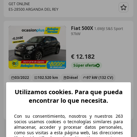
GET ONLINE
ES-28500 ARGANDA DEL REY
Guar
Fiat 500X
1.6Mjt S&S Sport
97kW
€ 12.182
Súper
oferta
03/2022
102.520 km
Diésel
97 kW (132 CV)
Utilizamos cookies. Para que pueda
encontrar lo que necesita.
OCASIONPLUS LAS ROZAS II
ES-28232 LAS ROZAS
Guar
Con su consentimiento, nosotros y nuestros 263
socios usamos cookies o tecnologías similares para
almacenar, acceder y procesar datos personales,
como sus visitas a esta página web, las direcciones