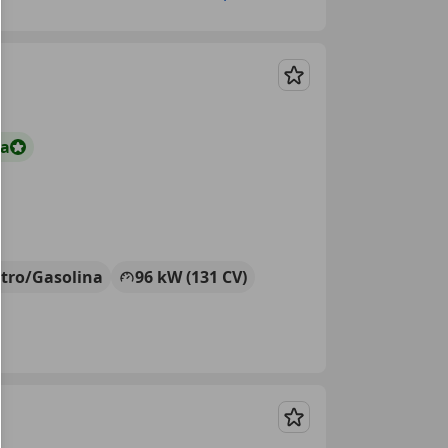
Guardar
ta
ctro/Gasolina
96 kW (131 CV)
Guardar