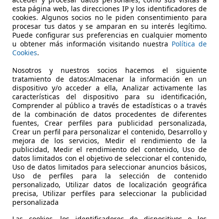
€ 19.900
Buen
precio
esta página web, las direcciones IP y los identificadores de
cookies. Algunos socios no le piden consentimiento para
procesar tus datos y se amparan en su interés legítimo.
Puede configurar sus preferencias en cualquier momento
u obtener más información visitando nuestra
Política de
Cookies
.
Nosotros y nuestros socios hacemos el siguiente
02/2025
31.252 km
Ele
tratamiento de datos:Almacenar la información en un
dispositivo y/o acceder a ella, Analizar activamente las
niebla, Garantia, ABS, Airbags laterales
características del dispositivo para su identificación,
Comprender al público a través de estadísticas o a través
AURSA
de la combinación de datos procedentes de diferentes
fuentes, Crear perfiles para publicidad personalizada,
-48215 IURRETA
Crear un perfil para personalizar el contenido, Desarrollo y
mejora de los servicios, Medir el rendimiento de la
publicidad, Medir el rendimiento del contenido, Uso de
datos limitados con el objetivo de seleccionar el contenido,
Uso de datos limitados para seleccionar anuncios básicos,
Uso de perfiles para la selección de contenido
personalizado, Utilizar datos de localización geográfica
precisa, Utilizar perfiles para seleccionar la publicidad
personalizada
Las cookies, los identificadores de dispositivos o los