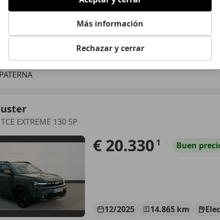
Más información
02/2025
8.307 km
Elec
Rechazar y cerrar
R PATERNA
 PATERNA
Duster
 TCE EXTREME 130 5P
€ 20.330
1
Buen
preci
12/2025
14.865 km
Ele