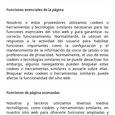
S-28942 FUENLABRADA
Funciones esenciales de la página
Duster
Nosotros o estos proveedores utilizamos cookies o
 TCE EXTREME 130 5P
herramientas y tecnologías similares necesarias para las
funciones esenciales del sitio web y para garantizar su
€ 20.330
1
correcto funcionamiento. Normalmente, se utilizan en
Súper
ofer
respuesta a la actividad del usuario para habilitar
funciones importantes como la configuración y el
mantenimiento de la información de inicio de sesión o las
preferencias de privacidad. Normalmente, el uso de estas
cookies o tecnologías similares no se puede desactivar. Sin
embargo, algunos navegadores pueden bloquear estas
cookies o herramientas similares o avisarle sobre ellas.
12/2025
11.195 km
Ele
Bloquear estas cookies o herramientas similares puede
afectar la funcionalidad del sitio web.
et
 LEGANES
Funciones de página avanzadas
Nosotros y terceros utilizamos diversos medios
Duster
tecnológicos, como cookies y herramientas similares, en
nuestro sitio web para ofrecerle funciones ampliadas y
 TCE EXTREME 130 5P