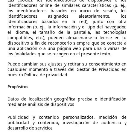
identificadores online de similares características (p. ej.,
los identificadores basados en inicio de sesión, los
identificadores asignados aleatoriamente, los
identificadores basados en la red), junto con otra
información (p. ej., la información y el tipo del navegador,
el idioma, el tamaño de la pantalla, las tecnologías
compatibles, etc.), pueden almacenarse o leerse en tu
dispositivo a fin de reconocerlo siempre que se conecte a
Duster
una aplicación o a una página web para una o varias de
los finalidades que se recogen en el presente texto.
hybrid Journey 4x2 96kW 48v
Puede cambiar sus ajustes y retirar su consentimiento en
€ 19.955
cualquier momento a través del Gestor de Privacidad en
Buen
precio
nuestra Política de privacidad.
Propósitos
Datos de localización geográfica precisa e identificación
mediante análisis de dispositivos
05/2025
30.179 km
Gas
Publicidad y contenido personalizados, medición de
publicidad y contenido, investigación de audiencia y
CASIONPLUS FUENLABRADA-EL NARANJO
desarrollo de servicios