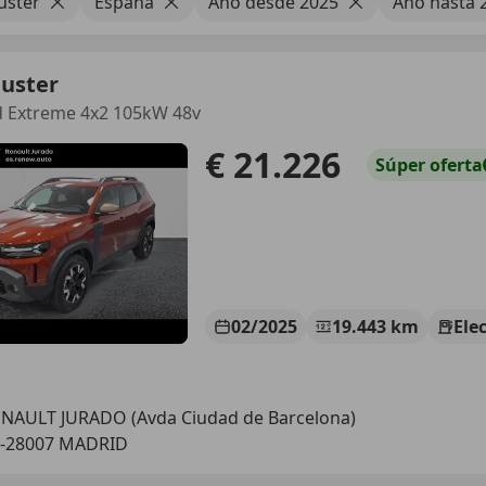
uster
España
Año desde 2025
Año hasta 
Duster
d Extreme 4x2 105kW 48v
€ 21.226
Súper
oferta
02/2025
19.443 km
Ele
NAULT JURADO (Avda Ciudad de Barcelona)
S-28007 MADRID