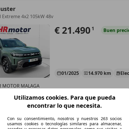
Duster
d Extreme 4x2 105kW 48v
€ 21.490
1
Buen
preci
01/2025
14.970 km
Ele
R MOTOR MALAGA
S-29006 MALAGA
Utilizamos cookies. Para que pueda
encontrar lo que necesita.
Duster
Con su consentimiento, nosotros y nuestros 263 socios
 TCE JOURNEY 130 5P
usamos cookies o tecnologías similares para almacenar,
acceder y procesar datos personales, como sus visitas a