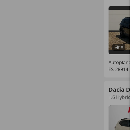
10
Autoplane
ES-28914
Dacia 
1.6 Hybri