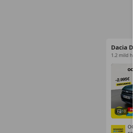
Dacia 
1.2 mild 
10
O