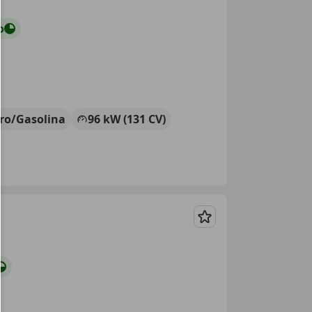
o
tro/Gasolina
96 kW (131 CV)
Guardar