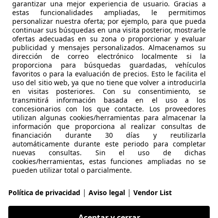
garantizar una mejor experiencia de usuario. Gracias a
estas funcionalidades ampliadas, le permitimos
€ 20.330
1
Buen
preci
personalizar nuestra oferta; por ejemplo, para que pueda
continuar sus búsquedas en una visita posterior, mostrarle
ofertas adecuadas en su zona o proporcionar y evaluar
publicidad y mensajes personalizados. Almacenamos su
dirección de correo electrónico localmente si la
proporciona para búsquedas guardadas, vehículos
favoritos o para la evaluación de precios. Esto le facilita el
12/2025
8.246 km
Elec
uso del sitio web, ya que no tiene que volver a introducirla
en visitas posteriores. Con su consentimiento, se
transmitirá información basada en el uso a los
t II Ciudad del Automóvil
concesionarios con los que contacte. Los proveedores
 LEGANES
utilizan algunas cookies/herramientas para almacenar la
información que proporciona al realizar consultas de
financiación durante 30 días y reutilizarla
automáticamente durante este periodo para completar
Duster
nuevas consultas. Sin el uso de dichas
cookies/herramientas, estas funciones ampliadas no se
d Journey 4x2 105kW 48v
pueden utilizar total o parcialmente.
€ 21.950
Buen
precio
|
|
Política de privacidad
Aviso legal
Vendor List
Aceptar y cerrar