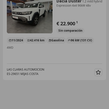
Dacia Duster
1.2 mild hybrid
Expression 4x4 96kW 48v
€ 22.900
1
Sin
comparación
11/2024
42.416 km
Gasolina
96 kW (131 CV)
4WD
LAS CLARAS AUTOMOCION
ES-29651 MIJAS COSTA
Guar