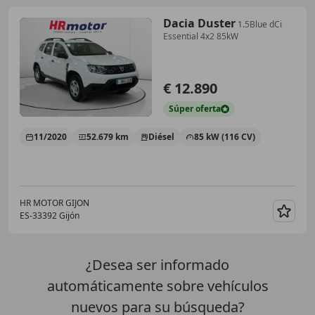
Dacia Duster
1.5Blue dCi
Essential 4x2 85kW
€ 12.890
Súper
oferta
11/2020
52.679 km
Diésel
85 kW (116 CV)
HR MOTOR GIJON
ES-33392 Gijón
Guar
¿Desea ser informado
automáticamente sobre vehículos
nuevos para su búsqueda?