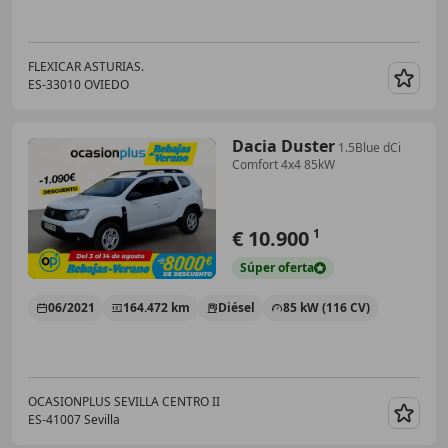
FLEXICAR ASTURIAS.
ES-33010 OVIEDO
Guar
Dacia Duster
1.5Blue dCi
Comfort 4x4 85kW
€ 10.900
1
Súper
oferta
06/2021
164.472 km
Diésel
85 kW (116 CV)
OCASIONPLUS SEVILLA CENTRO II
ES-41007 Sevilla
Guar