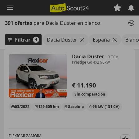
Saltar
al
contenido
391 ofertas
para Dacia Duster en blanco
principal
Filtrar
Dacia Duster
España
Blanc
4
Dacia Duster
1.3 TCe
Prestige Go 4x2 96kW
€ 11.190
Sin
comparación
03/2022
129.605 km
Gasolina
96 kW (131 CV)
FLEXICAR ZAMORA