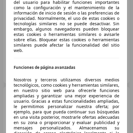
del usuario para habilitar funciones importantes
como la configuración y el mantenimiento de la
información de inicio de sesión o las preferencias de
privacidad. Normalmente, el uso de estas cookies o
€ 6.300
tecnologías similares no se puede desactivar. Sin
embargo, algunos navegadores pueden bloquear
Súper
oferta
estas cookies o herramientas similares o avisarle
sobre ellas. Bloquear estas cookies o herramientas
02/2014
204.000 km
Diésel
81 kW (110 CV)
similares puede afectar la funcionalidad del sitio
web.
Funciones de página avanzadas
Particular
ES-46370 Chiva
Guar
Nosotros y terceros utilizamos diversos medios
tecnológicos, como cookies y herramientas similares,
en nuestro sitio web para ofrecerle funciones
Dacia Duster
1.2 TCE
ampliadas y garantizar una mejor experiencia de
Laureate 4x4 125
usuario. Gracias a estas funcionalidades ampliadas,
le permitimos personalizar nuestra oferta; por
ejemplo, para que pueda continuar sus búsquedas
en una visita posterior, mostrarle ofertas adecuadas
€ 10.475
en su zona o proporcionar y evaluar publicidad y
mensajes personalizados. Almacenamos su
Súper
oferta