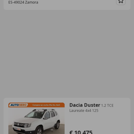
ES-49024 Zamora
Guar
Dacia Duster
1.2 TCE
Laureate 4x4 125
€ 10.475