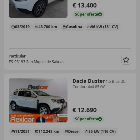
€ 13.400
Súper
oferta
03/2019
43.700 km
Gasolina
96 kW (131 CV)
Particular
ES-03193 San Miguel de Salinas
Guar
Dacia Duster
1.5 Blue dCi
Comfort 4x4 85kW
€ 12.690
Súper
oferta
11/2021
112.248 km
Diésel
85 kW (116 CV)