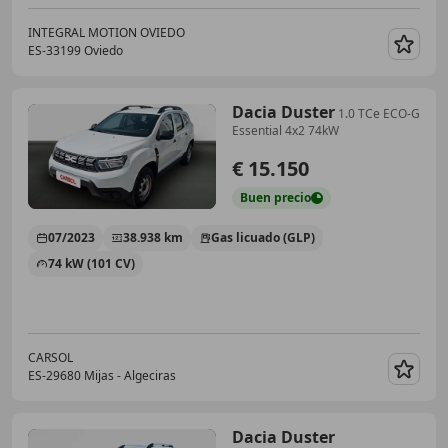
INTEGRAL MOTION OVIEDO
ES-33199 Oviedo
Guar
Dacia Duster
1.0 TCe ECO-G
Essential 4x2 74kW
€ 15.150
Buen
precio
07/2023
38.938 km
Gas licuado (GLP)
74 kW (101 CV)
CARSOL
ES-29680 Mijas - Algeciras
Guar
Dacia Duster