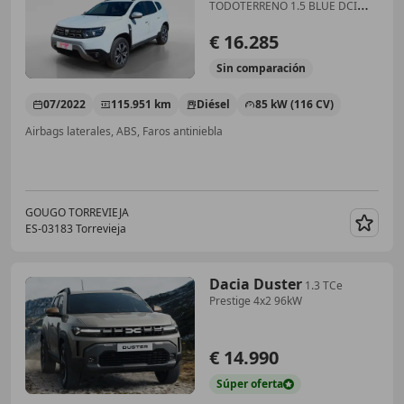
TODOTERRENO 1.5 BLUE DCI
85KW PRESTIGE 4WD 115 5P
€ 16.285
Sin
comparación
07/2022
115.951 km
Diésel
85 kW (116 CV)
Airbags laterales, ABS, Faros antiniebla
GOUGO TORREVIEJA
ES-03183 Torrevieja
Guar
Dacia Duster
1.3 TCe
Prestige 4x2 96kW
€ 14.990
Súper
oferta