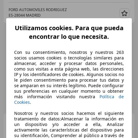
FORD AUTOMOVILES RODRIGUEZ
ES-28044 MADRID
Guar
Utilizamos cookies. Para que pueda
encontrar lo que necesita.
Con su consentimiento, nosotros y nuestros 263
socios usamos cookies o tecnologías similares para
almacenar, acceder y procesar datos personales,
como sus visitas a esta página web, las direcciones
IP y los identificadores de cookies. Algunos socios no
le piden consentimiento para procesar tus datos y
se amparan en su interés legítimo. Puede configurar
sus preferencias en cualquier momento u obtener
más información visitando nuestra
Política de
Cookies
.
Nosotros y nuestros socios hacemos el siguiente
tratamiento de datos:Almacenar la información en
Dacia Duster
Duster 130
un dispositivo y/o acceder a ella, Analizar
TCE GPF Prestige
activamente las características del dispositivo para
4x2/NAVI/Enganche de
su identificación, Comprender al público a través de
remolque/cámara 2x