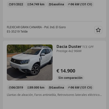
01/2022
54.749 km
Gasolina
96 kW (131 CV)
FLEXICAR GRAN CANARIA - Pol. Ind. El Goro
ES-35219 Telde
Guar
Dacia Duster
TCE GPF
Prestige 4x2 96kW
€ 14.900
Sin
comparación
06/2019
89.000 km
Gasolina
96 kW (131 CV)
Llantas de aleación, Faros antiniebla, Retrovisores laterales eléctricos, Start/Stop automático, Ordenador, Ventanas tintadas, Cierre centralizado, Airbag del conductor