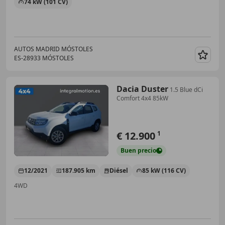
74 kW (101 CV)
AUTOS MADRID MÓSTOLES
ES-28933 MÓSTOLES
Guar
Dacia Duster
1.5 Blue dCi
Comfort 4x4 85kW
€ 12.900
1
Buen
precio
12/2021
187.905 km
Diésel
85 kW (116 CV)
4WD