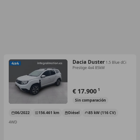
Dacia Duster
1.5 Blue dCi
Prestige 4x4 85kW
€ 17.900
1
Sin
comparación
06/2022
156.461 km
Diésel
85 kW (116 CV)
4WD