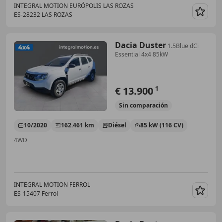
INTEGRAL MOTION EURÓPOLIS LAS ROZAS
ES-28232 LAS ROZAS
Guar
Dacia Duster
1.5Blue dCi
Essential 4x4 85kW
€ 13.900
1
Sin
comparación
10/2020
162.461 km
Diésel
85 kW (116 CV)
4WD
INTEGRAL MOTION FERROL
ES-15407 Ferrol
Guar