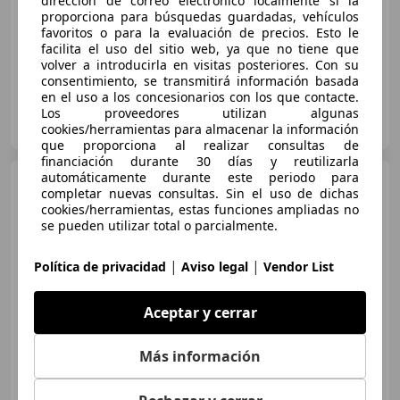
dirección de correo electrónico localmente si la
proporciona para búsquedas guardadas, vehículos
02/2017
68.149 km
Gasolina
92 kW (125 CV)
favoritos o para la evaluación de precios. Esto le
facilita el uso del sitio web, ya que no tiene que
volver a introducirla en visitas posteriores. Con su
consentimiento, se transmitirá información basada
en el uso a los concesionarios con los que contacte.
AUTOHERO BARCELONA
Los proveedores utilizan algunas
ES-08903 SANT ADRIÀ DE BESÒS
cookies/herramientas para almacenar la información
Guar
que proporciona al realizar consultas de
financiación durante 30 días y reutilizarla
automáticamente durante este periodo para
Dacia Duster
1.5 Blue dCi
completar nuevas consultas. Sin el uso de dichas
Comfort 4x4 85kW
cookies/herramientas, estas funciones ampliadas no
se pueden utilizar total o parcialmente.
€ 12.690
|
|
Política de privacidad
Aviso legal
Vendor List
Súper
oferta
Aceptar y cerrar
11/2021
112.248 km
Diésel
85 kW (116 CV)
Más información