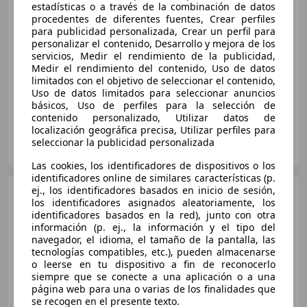
estadísticas o a través de la combinación de datos
procedentes de diferentes fuentes, Crear perfiles
€ 13.200
para publicidad personalizada, Crear un perfil para
personalizar el contenido, Desarrollo y mejora de los
Súper
oferta
servicios, Medir el rendimiento de la publicidad,
Medir el rendimiento del contenido, Uso de datos
03/2019
43.700 km
Gasolina
96 kW (131 CV)
limitados con el objetivo de seleccionar el contenido,
Uso de datos limitados para seleccionar anuncios
básicos, Uso de perfiles para la selección de
contenido personalizado, Utilizar datos de
localización geográfica precisa, Utilizar perfiles para
Particular
seleccionar la publicidad personalizada
ES-03193 San Miguel de Salinas
Guar
Las cookies, los identificadores de dispositivos o los
identificadores online de similares características (p.
ej., los identificadores basados en inicio de sesión,
Dacia Duster
1.3 TCe
los identificadores asignados aleatoriamente, los
Prestige Go 4x2 96kW
identificadores basados en la red), junto con otra
información (p. ej., la información y el tipo del
navegador, el idioma, el tamaño de la pantalla, las
tecnologías compatibles, etc.), pueden almacenarse
€ 11.190
o leerse en tu dispositivo a fin de reconocerlo
Sin
comparación
siempre que se conecte a una aplicación o a una
página web para una o varias de los finalidades que
se recogen en el presente texto.
03/2022
129.605 km
Gasolina
96 kW (131 CV)