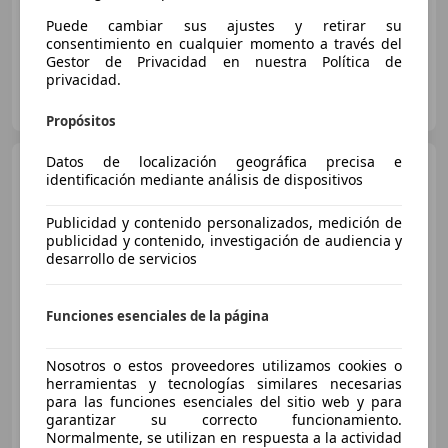
Puede cambiar sus ajustes y retirar su
consentimiento en cualquier momento a través del
Gestor de Privacidad en nuestra Política de
privacidad.
FLEXICAR GRUPO BARCELONA.
ES-08097 L'Hospitalet de Llobregat
Guar
Propósitos
Datos de localización geográfica precisa e
Dacia Duster
Duster 1.5dCi
identificación mediante análisis de dispositivos
Laureate 4x2 110 Laureate
Publicidad y contenido personalizados, medición de
publicidad y contenido, investigación de audiencia y
desarrollo de servicios
Funciones esenciales de la página
Nosotros o estos proveedores utilizamos cookies o
herramientas y tecnologías similares necesarias
para las funciones esenciales del sitio web y para
garantizar su correcto funcionamiento.
Normalmente, se utilizan en respuesta a la actividad