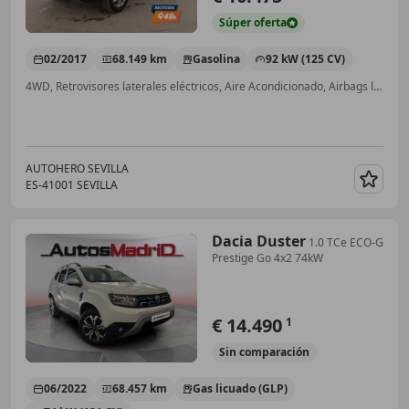
Súper
oferta
02/2017
68.149 km
Gasolina
92 kW (125 CV)
4WD, Retrovisores laterales eléctricos, Aire Acondicionado, Airbags laterales, Ordenador, Control de tracción
AUTOHERO SEVILLA
ES-41001 SEVILLA
Guar
Dacia Duster
1.0 TCe ECO-G
Prestige Go 4x2 74kW
€ 14.490
1
Sin
comparación
06/2022
68.457 km
Gas licuado (GLP)