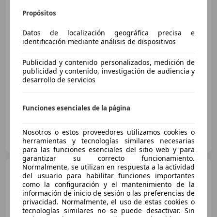
Chevrolet Camaro
Cabrio
Propósitos
- 2P (2014)
Datos de localización geográfica precisa e
identificación mediante análisis de dispositivos
€ 46.990
Publicidad y contenido personalizados, medición de
Buen
precio
publicidad y contenido, investigación de audiencia y
desarrollo de servicios
04/2019
18.376 km
Gasolina
318 kW (432 CV)
Funciones esenciales de la página
GRUPO FLEXICAR VALENCIA.
Nosotros o estos proveedores utilizamos cookies o
ES-46980 PATERNA
herramientas y tecnologías similares necesarias
Guar
para las funciones esenciales del sitio web y para
garantizar su correcto funcionamiento.
Normalmente, se utilizan en respuesta a la actividad
Chevrolet Camaro
Cabrio
del usuario para habilitar funciones importantes
- 2P (2014)
como la configuración y el mantenimiento de la
información de inicio de sesión o las preferencias de
privacidad. Normalmente, el uso de estas cookies o
tecnologías similares no se puede desactivar. Sin
€ 46.990