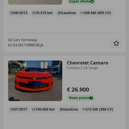
Súper
oferta
08/2013
70.510 km
Gasolina
298 kW (405 CV)
Gt Cars Torrevieja
ES-03183 TORREVIEJA
Guar
Chevrolet Camaro
Camaro Z 28 Targa
€ 26.900
Buen
precio
07/2017
140.000 km
Gasolina
212 kW (288 CV)