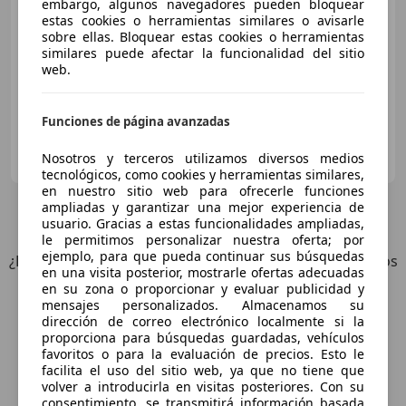
embargo, algunos navegadores pueden bloquear
estas cookies o herramientas similares o avisarle
Buen
precio
sobre ellas. Bloquear estas cookies o herramientas
similares puede afectar la funcionalidad del sitio
04/2019
18.376 km
Gasolina
318 kW (432 CV)
web.
Funciones de página avanzadas
FLEXICAR ALICANTE.
Nosotros y terceros utilizamos diversos medios
ES-03007 ALICANTE
Guar
tecnológicos, como cookies y herramientas similares,
en nuestro sitio web para ofrecerle funciones
ampliadas y garantizar una mejor experiencia de
9
Ofertas
para Chevrolet Camaro
usuario. Gracias a estas funcionalidades ampliadas,
le permitimos personalizar nuestra oferta; por
ejemplo, para que pueda continuar sus búsquedas
¿Desea ser informado automáticamente sobre vehículos
en una visita posterior, mostrarle ofertas adecuadas
nuevos para su búsqueda?
en su zona o proporcionar y evaluar publicidad y
mensajes personalizados. Almacenamos su
dirección de correo electrónico localmente si la
Guardar búsqueda
proporciona para búsquedas guardadas, vehículos
favoritos o para la evaluación de precios. Esto le
facilita el uso del sitio web, ya que no tiene que
volver a introducirla en visitas posteriores. Con su
consentimiento, se transmitirá información basada