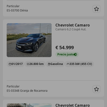
Particular
ES-03700 Dénia
Guar
Chevrolet Camaro
Camaro 6.2 Coupé Aut.
€ 54.999
Precio
justo
01/2017
26.800 km
Gasolina
335 kW (455 CV)
Particular
ES-03348 Granja de Rocamora
Guar
Chevrolet Camaro