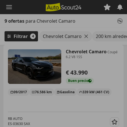
Saltar
al
contenido
9 ofertas
para Chevrolet Camaro
principal
Filtrar
Chevrolet Camaro
200 km alreded
4
Chevrolet Camaro
Coupé
6.2 V8 1SS
€ 43.990
Buen
precio
09/2017
76.586 km
Gasolina
339 kW (461 CV)
RB AUTO
ES-03630 SAX
Guar