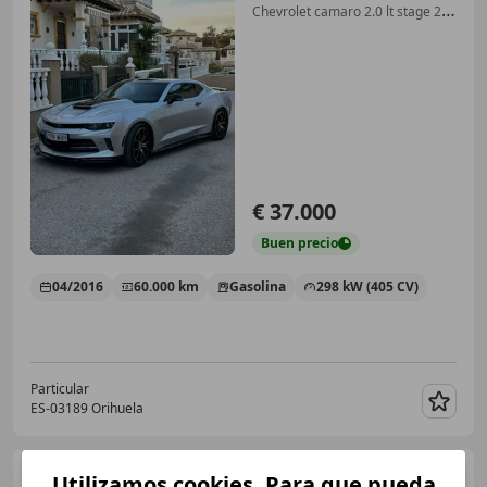
Chevrolet camaro 2.0 lt stage 2
400cv
€ 37.000
Buen
precio
04/2016
60.000 km
Gasolina
298 kW (405 CV)
Particular
ES-03189 Orihuela
Guar
Chevrolet Camaro
Coupé
Utilizamos cookies. Para que pueda