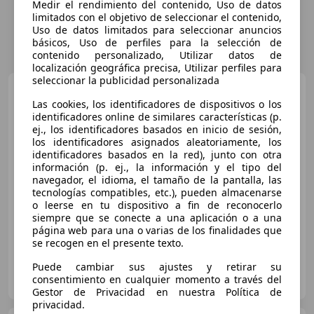
Medir el rendimiento del contenido, Uso de datos
limitados con el objetivo de seleccionar el contenido,
Uso de datos limitados para seleccionar anuncios
básicos, Uso de perfiles para la selección de
contenido personalizado, Utilizar datos de
localización geográfica precisa, Utilizar perfiles para
seleccionar la publicidad personalizada
Chevrolet Camaro
Cabrio
- 2P (2014)
Las cookies, los identificadores de dispositivos o los
identificadores online de similares características (p.
ej., los identificadores basados en inicio de sesión,
los identificadores asignados aleatoriamente, los
€ 46.990
identificadores basados en la red), junto con otra
información (p. ej., la información y el tipo del
Buen
precio
navegador, el idioma, el tamaño de la pantalla, las
tecnologías compatibles, etc.), pueden almacenarse
04/2019
18.376 km
Gasolina
318 kW (432 CV)
o leerse en tu dispositivo a fin de reconocerlo
siempre que se conecte a una aplicación o a una
página web para una o varias de los finalidades que
se recogen en el presente texto.
Puede cambiar sus ajustes y retirar su
FLEXICAR MURCIA.
consentimiento en cualquier momento a través del
ES-3007 MURCIA
Guar
Gestor de Privacidad en nuestra Política de
privacidad.