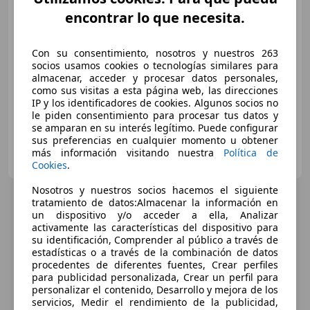
Aut.
encontrar lo que necesita.
€ 32.990
Con su consentimiento, nosotros y nuestros 263
Sin
comparación
socios usamos cookies o tecnologías similares para
almacenar, acceder y procesar datos personales,
11/2017
167.088 km
Gasolina
-/-
como sus visitas a esta página web, las direcciones
IP y los identificadores de cookies. Algunos socios no
le piden consentimiento para procesar tus datos y
se amparan en su interés legítimo. Puede configurar
sus preferencias en cualquier momento u obtener
RB AUTO
más información visitando nuestra
Política de
ES-03630 SAX
Guar
Cookies
.
Nosotros y nuestros socios hacemos el siguiente
tratamiento de datos:Almacenar la información en
un dispositivo y/o acceder a ella, Analizar
activamente las características del dispositivo para
su identificación, Comprender al público a través de
estadísticas o a través de la combinación de datos
procedentes de diferentes fuentes, Crear perfiles
para publicidad personalizada, Crear un perfil para
personalizar el contenido, Desarrollo y mejora de los
servicios, Medir el rendimiento de la publicidad,