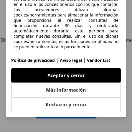
en el uso a los concesionarios con los que contacte.
Los proveedores utilizan algunas
cookies/herramientas para almacenar la información
que proporciona al realizar consultas de
financiación durante 30 días y reutilizarla
Explora vehículos similares
automáticamente durante este periodo para
completar nuevas consultas. Sin el uso de dichas
Diferente de tus criterios de búsqueda, pero posiblemente
cookies/herramientas, estas funciones ampliadas no
una coincidencia perfecta.
se pueden utilizar total o parcialmente.
|
|
Política de privacidad
Aviso legal
Vendor List
¿Desea ser informado
Aceptar y cerrar
automáticamente sobre vehículos
Más información
nuevos para su búsqueda?
Rechazar y cerrar
Guardar búsqueda