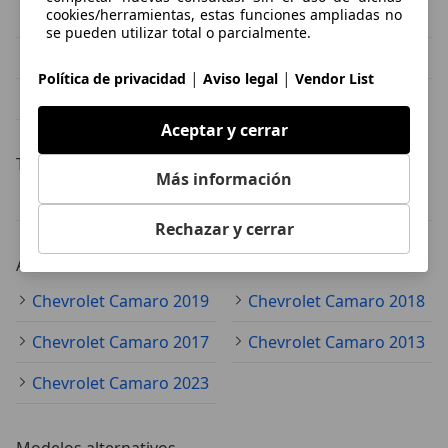
cookies/herramientas, estas funciones ampliadas no
Chevrolet Camaro Blanco
Chevrolet Camaro Rojo
se pueden utilizar total o parcialmente.
Chevrolet Camaro Gris
Chevrolet Camaro Azul
|
|
Política de privacidad
Aviso legal
Vendor List
Chevrolet Camaro Negro
Aceptar y cerrar
Transmisión
Más información
Chevrolet Camaro Automático
Chevrolet Camaro manual
Rechazar y cerrar
Año
Chevrolet Camaro 2019
Chevrolet Camaro 2018
Chevrolet Camaro 2017
Chevrolet Camaro 2013
Chevrolet Camaro 2023
Modelos alternativos