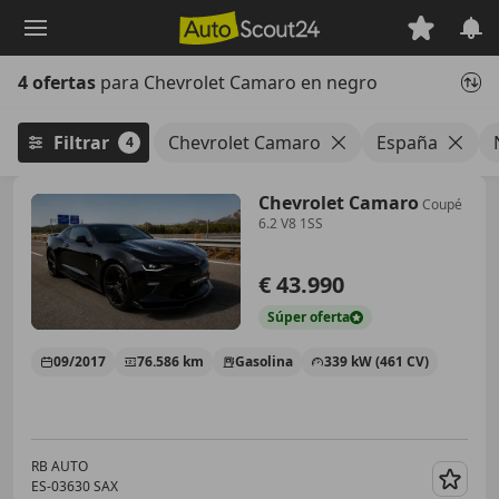
Saltar
al
contenido
4 ofertas
para Chevrolet Camaro en negro
principal
Filtrar
Chevrolet Camaro
España
4
Chevrolet Camaro
Coupé
6.2 V8 1SS
€ 43.990
Súper
oferta
09/2017
76.586 km
Gasolina
339 kW (461 CV)
RB AUTO
ES-03630 SAX
Guar