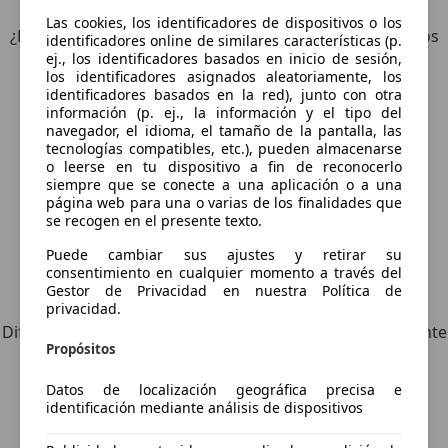
Las cookies, los identificadores de dispositivos o los
¿Desea ser informado automáticamente sobre vehículos
identificadores online de similares características (p.
ej., los identificadores basados en inicio de sesión,
nuevos para su búsqueda?
los identificadores asignados aleatoriamente, los
identificadores basados en la red), junto con otra
información (p. ej., la información y el tipo del
Guardar búsqueda
navegador, el idioma, el tamaño de la pantalla, las
tecnologías compatibles, etc.), pueden almacenarse
o leerse en tu dispositivo a fin de reconocerlo
siempre que se conecte a una aplicación o a una
página web para una o varias de los finalidades que
se recogen en el presente texto.
Puede cambiar sus ajustes y retirar su
consentimiento en cualquier momento a través del
Gestor de Privacidad en nuestra Política de
Explora vehículos similares
privacidad.
Diferente de tus criterios de búsqueda, pero posiblemente
Propósitos
una coincidencia perfecta.
Datos de localización geográfica precisa e
identificación mediante análisis de dispositivos