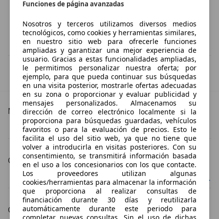
Funciones de página avanzadas
Nosotros y terceros utilizamos diversos medios
tecnológicos, como cookies y herramientas similares,
en nuestro sitio web para ofrecerle funciones
ampliadas y garantizar una mejor experiencia de
usuario. Gracias a estas funcionalidades ampliadas,
le permitimos personalizar nuestra oferta; por
IVA deducible
ejemplo, para que pueda continuar sus búsquedas
Esta información la proporciona el proveedor del certificado.
en una visita posterior, mostrarle ofertas adecuadas
en su zona o proporcionar y evaluar publicidad y
mensajes personalizados. Almacenamos su
Más detalles
dirección de correo electrónico localmente si la
proporciona para búsquedas guardadas, vehículos
Chevrolet Camaro
Chevrolet Camaro Especificaciones técnicas
favoritos o para la evaluación de precios. Esto le
facilita el uso del sitio web, ya que no tiene que
volver a introducirla en visitas posteriores. Con su
consentimiento, se transmitirá información basada
Carrocería
en el uso a los concesionarios con los que contacte.
Los proveedores utilizan algunas
Chevrolet Camaro Coupé
Chevrolet Camaro Cabrio
cookies/herramientas para almacenar la información
que proporciona al realizar consultas de
financiación durante 30 días y reutilizarla
automáticamente durante este periodo para
Color de la carrocería
completar nuevas consultas. Sin el uso de dichas