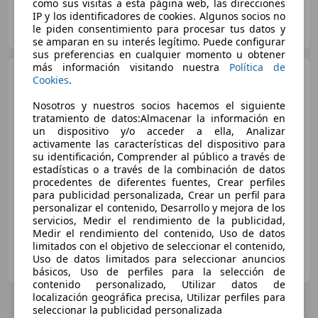
como sus visitas a esta página web, las direcciones
IP y los identificadores de cookies. Algunos socios no
USA AUTO IMPORT..
le piden consentimiento para procesar tus datos y
ES-28232 LAS ROZAS
Guar
se amparan en su interés legítimo. Puede configurar
sus preferencias en cualquier momento u obtener
más información visitando nuestra
Política de
Chevrolet Camaro
6.2
Cookies
.
Coupé
Nosotros y nuestros socios hacemos el siguiente
tratamiento de datos:Almacenar la información en
un dispositivo y/o acceder a ella, Analizar
€ 59.900
activamente las características del dispositivo para
su identificación, Comprender al público a través de
Sin
comparación
estadísticas o a través de la combinación de datos
procedentes de diferentes fuentes, Crear perfiles
08/2011
36.000 km
Gasolina
318 kW (432 CV)
para publicidad personalizada, Crear un perfil para
personalizar el contenido, Desarrollo y mejora de los
servicios, Medir el rendimiento de la publicidad,
Medir el rendimiento del contenido, Uso de datos
limitados con el objetivo de seleccionar el contenido,
USA AUTO IMPORT..
Uso de datos limitados para seleccionar anuncios
ES-28232 LAS ROZAS
Guar
básicos, Uso de perfiles para la selección de
contenido personalizado, Utilizar datos de
localización geográfica precisa, Utilizar perfiles para
seleccionar la publicidad personalizada
4
Ofertas
para Chevrolet Camaro