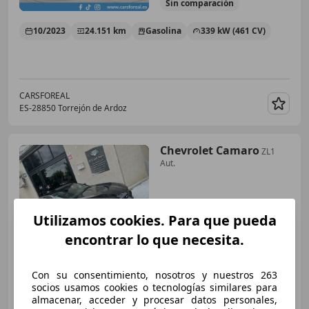
Sin
comparación
10/2023
24.151 km
Gasolina
339 kW (461 CV)
CARSFOREAL
ES-28850 Torrejón de Ardoz
Guar
Chevrolet Camaro
ZL1
Aut.
€ 74.900
Utilizamos cookies. Para que pueda
Buen
precio
encontrar lo que necesita.
07/2018
43.400 km
Gasolina
485 kW (659 CV)
Con su consentimiento, nosotros y nuestros 263
socios usamos cookies o tecnologías similares para
almacenar, acceder y procesar datos personales,