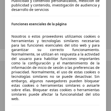
¿Desea ser informado
Publicidad y contenido personalizados, medición de
publicidad y contenido, investigación de audiencia y
automáticamente sobre vehículos
desarrollo de servicios
nuevos para su búsqueda?
Funciones esenciales de la página
Guardar búsqueda
Nosotros o estos proveedores utilizamos cookies o
herramientas y tecnologías similares necesarias
para las funciones esenciales del sitio web y para
garantizar su correcto funcionamiento.
Normalmente, se utilizan en respuesta a la actividad
Anterior
1
/
1
Siguiente
del usuario para habilitar funciones importantes
como la configuración y el mantenimiento de la
información de inicio de sesión o las preferencias de
privacidad. Normalmente, el uso de estas cookies o
tecnologías similares no se puede desactivar. Sin
embargo, algunos navegadores pueden bloquear
estas cookies o herramientas similares o avisarle
sobre ellas. Bloquear estas cookies o herramientas
similares puede afectar la funcionalidad del sitio
web.