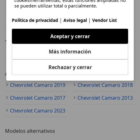
cookies/herramientas, estas funciones ampliadas no
se pueden utilizar total o parcialmente.
Chevrolet Camaro gris
Chevrolet Camaro azul
|
|
Política de privacidad
Aviso legal
Vendor List
Chevrolet Camaro negro
Aceptar y cerrar
Transmisión
Más información
Chevrolet Camaro automático
Chevrolet Camaro manual
Rechazar y cerrar
Año
Chevrolet Camaro 2019
Chevrolet Camaro 2018
Chevrolet Camaro 2017
Chevrolet Camaro 2013
Chevrolet Camaro 2023
Modelos alternativos