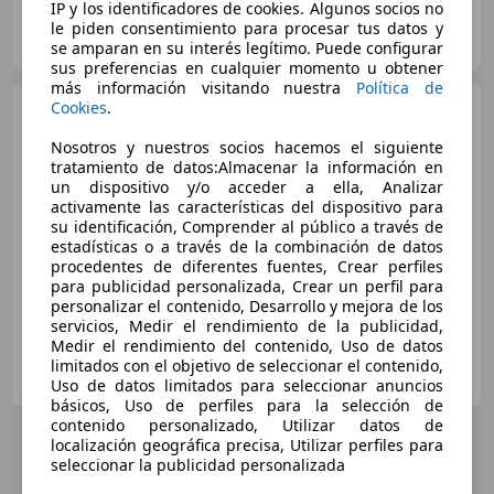
IP y los identificadores de cookies. Algunos socios no
Particular
le piden consentimiento para procesar tus datos y
ES-41520 El Viso del Alcor
Guar
se amparan en su interés legítimo. Puede configurar
sus preferencias en cualquier momento u obtener
más información visitando nuestra
Política de
Cookies
.
Chevrolet Camaro
Coupé
Aut.
Nosotros y nuestros socios hacemos el siguiente
tratamiento de datos:Almacenar la información en
€ 32.990
un dispositivo y/o acceder a ella, Analizar
activamente las características del dispositivo para
Sin
comparación
su identificación, Comprender al público a través de
estadísticas o a través de la combinación de datos
11/2017
167.088 km
Gasolina
-/-
procedentes de diferentes fuentes, Crear perfiles
para publicidad personalizada, Crear un perfil para
personalizar el contenido, Desarrollo y mejora de los
servicios, Medir el rendimiento de la publicidad,
Medir el rendimiento del contenido, Uso de datos
RB AUTO
limitados con el objetivo de seleccionar el contenido,
ES-03630 SAX
Guar
Uso de datos limitados para seleccionar anuncios
básicos, Uso de perfiles para la selección de
contenido personalizado, Utilizar datos de
localización geográfica precisa, Utilizar perfiles para
4
Ofertas
para Chevrolet Camaro
seleccionar la publicidad personalizada