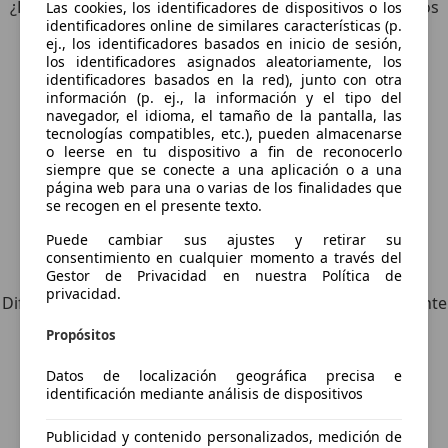
¿Desea ser informado automáticamente sobre vehículos
Las cookies, los identificadores de dispositivos o los
identificadores online de similares características (p.
nuevos para su búsqueda?
ej., los identificadores basados en inicio de sesión,
los identificadores asignados aleatoriamente, los
identificadores basados en la red), junto con otra
Guardar búsqueda
información (p. ej., la información y el tipo del
navegador, el idioma, el tamaño de la pantalla, las
tecnologías compatibles, etc.), pueden almacenarse
o leerse en tu dispositivo a fin de reconocerlo
siempre que se conecte a una aplicación o a una
página web para una o varias de los finalidades que
se recogen en el presente texto.
Puede cambiar sus ajustes y retirar su
consentimiento en cualquier momento a través del
Explora vehículos similares
Gestor de Privacidad en nuestra Política de
privacidad.
Diferente de tus criterios de búsqueda, pero posiblemente
una coincidencia perfecta.
Propósitos
Datos de localización geográfica precisa e
identificación mediante análisis de dispositivos
¿Desea ser informado
Publicidad y contenido personalizados, medición de