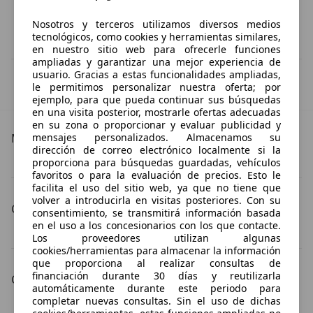
Nosotros y terceros utilizamos diversos medios
tecnológicos, como cookies y herramientas similares,
en nuestro sitio web para ofrecerle funciones
ampliadas y garantizar una mejor experiencia de
usuario. Gracias a estas funcionalidades ampliadas,
IVA deducible
le permitimos personalizar nuestra oferta; por
Esta información la proporciona el proveedor del certificado.
ejemplo, para que pueda continuar sus búsquedas
en una visita posterior, mostrarle ofertas adecuadas
en su zona o proporcionar y evaluar publicidad y
mensajes personalizados. Almacenamos su
Más detalles
dirección de correo electrónico localmente si la
proporciona para búsquedas guardadas, vehículos
Chevrolet Camaro
Chevrolet Camaro Especificaciones técnicas
favoritos o para la evaluación de precios. Esto le
facilita el uso del sitio web, ya que no tiene que
volver a introducirla en visitas posteriores. Con su
Carrocería
consentimiento, se transmitirá información basada
en el uso a los concesionarios con los que contacte.
Chevrolet Camaro coupé
Chevrolet Camaro cabrio
Los proveedores utilizan algunas
cookies/herramientas para almacenar la información
que proporciona al realizar consultas de
financiación durante 30 días y reutilizarla
Color de la carrocería
automáticamente durante este periodo para
completar nuevas consultas. Sin el uso de dichas
Chevrolet Camaro blanco
Chevrolet Camaro rojo