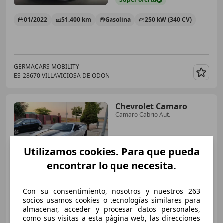
01/2022
51.400 km
Gasolina
250 kW (340 CV)
GERMACARS MOBILITY
ES-28670 VILLAVICIOSA DE ODON
Guar
Chevrolet Camaro
Camaro Cabrio Aut.
Utilizamos cookies. Para que pueda
€ 45.000
encontrar lo que necesita.
Sin
comparación
11/2017
43.339 km
Gasolina
250 kW (340 CV)
Con su consentimiento, nosotros y nuestros 263
socios usamos cookies o tecnologías similares para
almacenar, acceder y procesar datos personales,
como sus visitas a esta página web, las direcciones