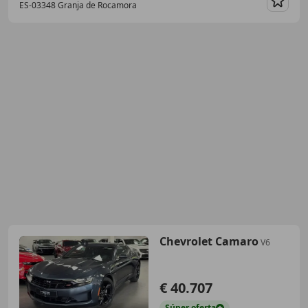
ES-03348 Granja de Rocamora
Guar
Chevrolet Camaro
V6
€ 40.707
Súper
oferta