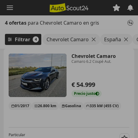
Saltar
al
contenido
4 ofertas
para Chevrolet Camaro en gris
principal
Filtrar
Chevrolet Camaro
España
4
Chevrolet Camaro
Camaro 6.2 Coupé Aut.
€ 54.999
Precio
justo
01/2017
26.800 km
Gasolina
335 kW (455 CV)
Particular