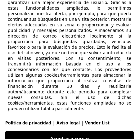
garantizar una mejor experiencia de usuario. Gracias a
estas funcionalidades ampliadas, le permitimos
personalizar nuestra oferta; por ejemplo, para que pueda
continuar sus búsquedas en una visita posterior, mostrarle
16
ofertas adecuadas en su zona o proporcionar y evaluar
publicidad y mensajes personalizados. Almacenamos su
dirección de correo electrónico localmente si la
€ 16.700
proporciona para búsquedas guardadas, vehículos
Precio
justo
favoritos o para la evaluación de precios. Esto le facilita el
uso del sitio web, ya que no tiene que volver a introducirla
en visitas posteriores. Con su consentimiento, se
transmitirá información basada en el uso a los
concesionarios con los que contacte. Los proveedores
utilizan algunas cookies/herramientas para almacenar la
información que proporciona al realizar consultas de
financiación durante 30 días y reutilizarla
03/2018
86.000 km
Dié
automáticamente durante este periodo para completar
nuevas consultas. Sin el uso de dichas
cookies/herramientas, estas funciones ampliadas no se
r de lluvia, Cierre centralizado, Llantas de aleación, Eleval
pueden utilizar total o parcialmente.
UTOS GENAL
|
|
Política de privacidad
Aviso legal
Vendor List
-29350 ARRIATE
Aceptar y cerrar