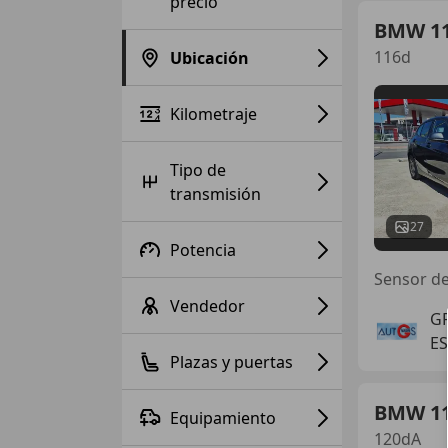
precio
BMW 1
116d
Ubicación
Kilometraje
Tipo de
transmisión
27
Potencia
Sensor de 
Vendedor
G
ES
Plazas y puertas
BMW 1
Equipamiento
120dA