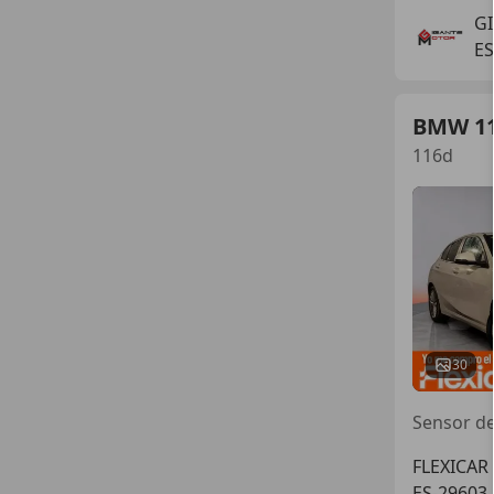
G
ES
BMW 1
116d
30
Sensor de 
FLEXICAR
ES-29603 