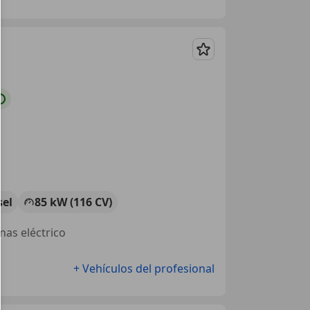
Guardar
sel
85 kW (116 CV)
unas eléctrico
+ Vehículos del profesional