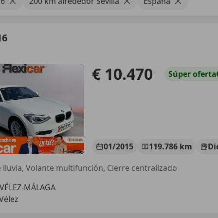
6
200 km alrededor Sevilla
España
16
€ 10.470
Súper
oferta
01/2015
119.786 km
Di
 lluvia, Volante multifunción, Cierre centralizado
 VÉLEZ-MÁLAGA
Vélez