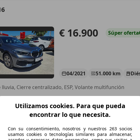
16
€ 16.900
Súper
oferta
04/2021
51.000 km
Dié
lluvia, Cierre centralizado, ESP, Volante multifunción
RANADA WAGEN
Utilizamos cookies. Para que pueda
-18195 Cúllar Vega
encontrar lo que necesita.
16
Con su consentimiento, nosotros y nuestros 263 socios
usamos cookies o tecnologías similares para almacenar,
acceder y procesar datos personales, como sus visitas a