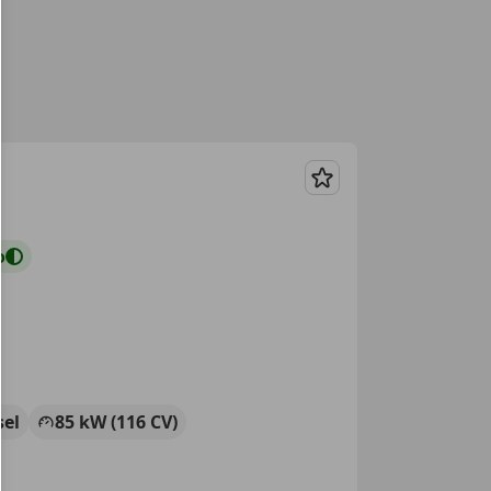
Guardar
o
sel
85 kW (116 CV)