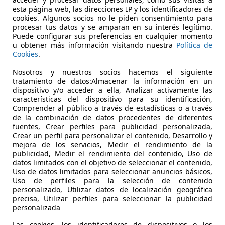
esta página web, las direcciones IP y los identificadores de
€ 27.682
cookies. Algunos socios no le piden consentimiento para
Súper
oferta
procesar tus datos y se amparan en su interés legítimo.
Puede configurar sus preferencias en cualquier momento
u obtener más información visitando nuestra
Política de
Cookies
.
Nosotros y nuestros socios hacemos el siguiente
tratamiento de datos:Almacenar la información en un
dispositivo y/o acceder a ella, Analizar activamente las
11/2025
25.071 km
Dié
características del dispositivo para su identificación,
Comprender al público a través de estadísticas o a través
ASIONPLUS SEVILLA - ALCALÁ DE GUADAÍRA
de la combinación de datos procedentes de diferentes
fuentes, Crear perfiles para publicidad personalizada,
-41500 ALCALA DE GUADAIRA
Crear un perfil para personalizar el contenido, Desarrollo y
mejora de los servicios, Medir el rendimiento de la
publicidad, Medir el rendimiento del contenido, Uso de
datos limitados con el objetivo de seleccionar el contenido,
Uso de datos limitados para seleccionar anuncios básicos,
Uso de perfiles para la selección de contenido
personalizado, Utilizar datos de localización geográfica
precisa, Utilizar perfiles para seleccionar la publicidad
personalizada
Las cookies, los identificadores de dispositivos o los