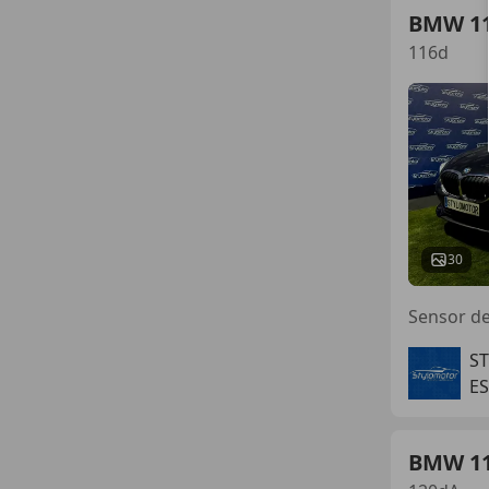
BMW 1
116d
30
Sensor de 
S
E
BMW 1