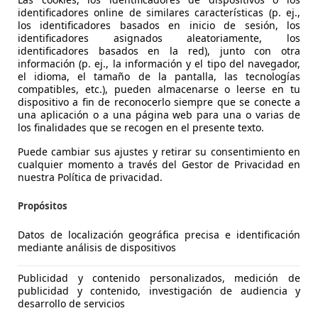
identificadores online de similares características (p. ej.,
los identificadores basados en inicio de sesión, los
identificadores asignados aleatoriamente, los
identificadores basados en la red), junto con otra
información (p. ej., la información y el tipo del navegador,
el idioma, el tamaño de la pantalla, las tecnologías
compatibles, etc.), pueden almacenarse o leerse en tu
dispositivo a fin de reconocerlo siempre que se conecte a
16
una aplicación o a una página web para una o varias de
los finalidades que se recogen en el presente texto.
Puede cambiar sus ajustes y retirar su consentimiento en
€ 17.950
1
cualquier momento a través del Gestor de Privacidad en
Precio
just
nuestra Política de privacidad.
Propósitos
Datos de localización geográfica precisa e identificación
mediante análisis de dispositivos
01/2021
90.700 km
Dié
Publicidad y contenido personalizados, medición de
publicidad y contenido, investigación de audiencia y
desarrollo de servicios
lluvia, Dirección asistida, Cierre centralizado