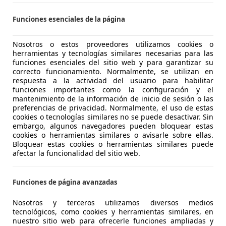
IGANTE MOTOR
Funciones esenciales de la página
-11500 PUERTO DE SANTA MARIA
Nosotros o estos proveedores utilizamos cookies o
herramientas y tecnologías similares necesarias para las
16
funciones esenciales del sitio web y para garantizar su
correcto funcionamiento. Normalmente, se utilizan en
respuesta a la actividad del usuario para habilitar
€ 15.990
funciones importantes como la configuración y el
1
Buen
preci
mantenimiento de la información de inicio de sesión o las
preferencias de privacidad. Normalmente, el uso de estas
cookies o tecnologías similares no se puede desactivar. Sin
embargo, algunos navegadores pueden bloquear estas
cookies o herramientas similares o avisarle sobre ellas.
Bloquear estas cookies o herramientas similares puede
afectar la funcionalidad del sitio web.
10/2020
83.374 km
Dié
Funciones de página avanzadas
lluvia, Cierre centralizado, Dirección asistida
Nosotros y terceros utilizamos diversos medios
tecnológicos, como cookies y herramientas similares, en
 MARBELLA
nuestro sitio web para ofrecerle funciones ampliadas y
Marbella