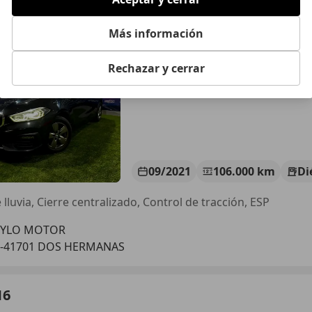
16
Más información
€ 18.970
1
Sin
compar
Rechazar y cerrar
09/2021
106.000 km
Di
lluvia, Cierre centralizado, Control de tracción, ESP
TYLO MOTOR
S-41701 DOS HERMANAS
16