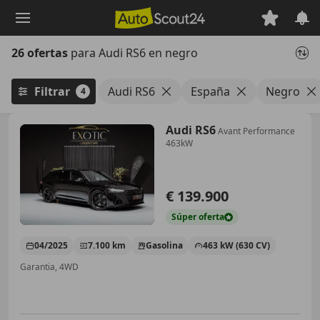
Saltar
al
contenido
26 ofertas
para Audi RS6 en negro
principal
Filtrar
Audi RS6
España
Negro
4
Audi RS6
Avant Performance
463kW
€ 139.900
Súper
oferta
04/2025
7.100 km
Gasolina
463 kW (630 CV)
Garantia, 4WD