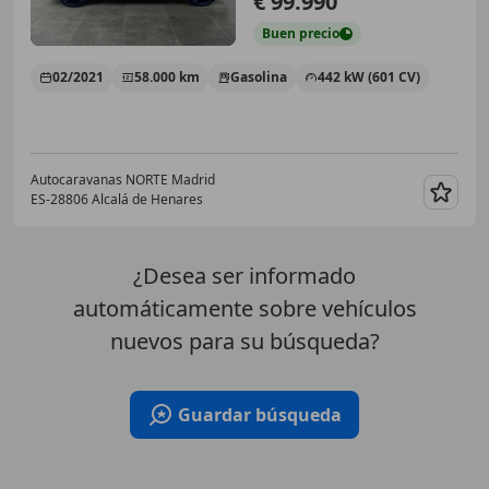
€ 99.990
Buen
precio
02/2021
58.000 km
Gasolina
442 kW (601 CV)
Autocaravanas NORTE Madrid
ES-28806 Alcalá de Henares
Guar
¿Desea ser informado
automáticamente sobre vehículos
nuevos para su búsqueda?
Guardar búsqueda