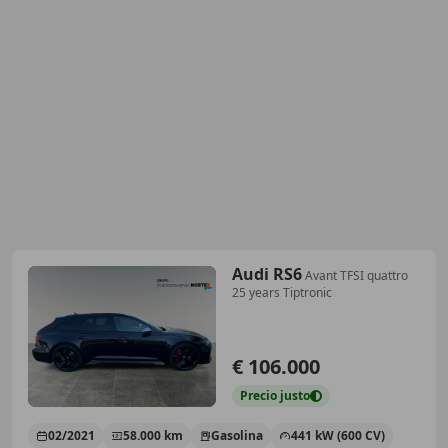
Audi RS6
Avant TFSI quattro
25 years Tiptronic
€ 106.000
Precio
justo
02/2021
58.000 km
Gasolina
441 kW (600 CV)