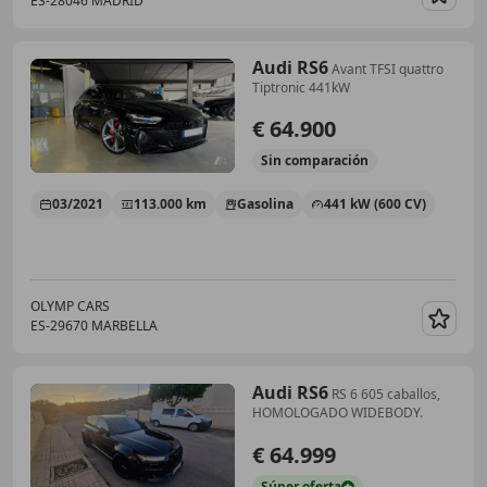
ES-28046 MADRID
Guar
Audi RS6
Avant TFSI quattro
Tiptronic 441kW
€ 64.900
Sin
comparación
03/2021
113.000 km
Gasolina
441 kW (600 CV)
OLYMP CARS
ES-29670 MARBELLA
Guar
Audi RS6
RS 6 605 caballos,
HOMOLOGADO WIDEBODY.
€ 64.999
Súper
oferta