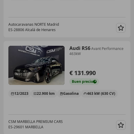
Autocaravanas NORTE Madrid
ES-28806 Alcalá de Henares
Guar
Audi RS6
Avant Performance
463kW
€ 131.990
Buen
precio
12/2023
22.900 km
Gasolina
463 kW (630 CV)
CSM MARBELLA PREMIUM CARS
ES-29601 MARBELLA
Guar