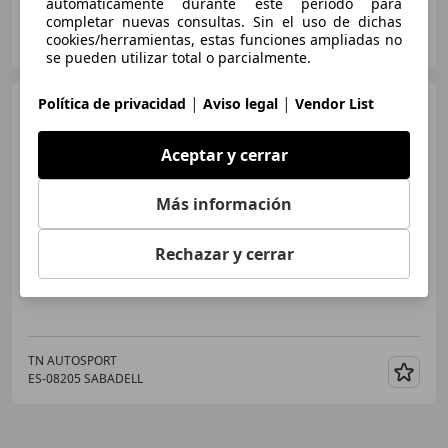
automáticamente durante este periodo para
completar nuevas consultas. Sin el uso de dichas
SCUDERIA
cookies/herramientas, estas funciones ampliadas no
ES-46006 VALENCIA
Guar
se pueden utilizar total o parcialmente.
|
|
Política de privacidad
Aviso legal
Vendor List
Audi RS6
Avant 4.0 TFSI
quattro Tiptronic
Aceptar y cerrar
€ 48.000
Más información
Precio
justo
Rechazar y cerrar
07/2013
138.000 km
Gasolina
412 kW (560 CV)
TN AUTOSPORT
ES-08205 SABADELL
Guar