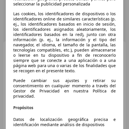
seleccionar la publicidad personalizada
Las cookies, los identificadores de dispositivos o los
identificadores online de similares características (p.
ej., los identificadores basados en inicio de sesión,
los identificadores asignados aleatoriamente, los
identificadores basados en la red), junto con otra
información (p. ej., la información y el tipo del
navegador, el idioma, el tamaño de la pantalla, las
Audi RS6
Avant TFSI quattro
tecnologías compatibles, etc.), pueden almacenarse
Tiptronic 441kW
o leerse en tu dispositivo a fin de reconocerlo
siempre que se conecte a una aplicación o a una
página web para una o varias de los finalidades que
€ 189.900
se recogen en el presente texto.
Sin
comparación
Puede cambiar sus ajustes y retirar su
consentimiento en cualquier momento a través del
11/2019
25.000 km
Gasolina
441 kW (600 CV)
Gestor de Privacidad en nuestra Política de
privacidad.
Propósitos
ICONIC MOTOR GALLERY
Datos de localización geográfica precisa e
ES-08173 SANT CUGAT DEL VALLÈS
Guar
identificación mediante análisis de dispositivos