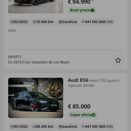
€ 94.990
1
Buen
precio
02/2022
76.900 km
Gasolina
441 kW (600 CV)
4WD
JRPARTS
ES-28703 San Sebastián de Los Reyes
Guar
Audi RS6
Avant TFSI quattro
Tiptronic 441kW
€ 85.000
Súper
oferta
05/2022
68.400 km
Gasolina
441 kW (600 CV)