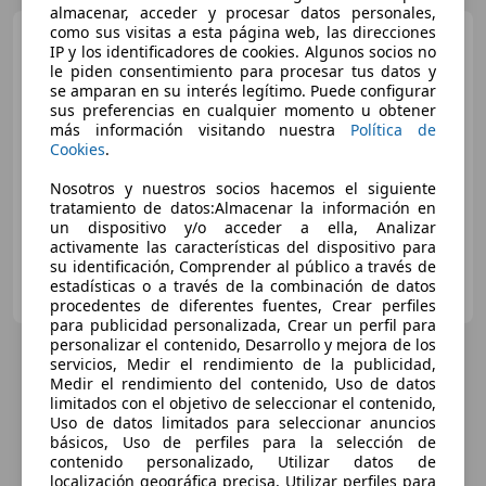
almacenar, acceder y procesar datos personales,
como sus visitas a esta página web, las direcciones
Audi RS6
Avant Performance
IP y los identificadores de cookies. Algunos socios no
463kW
le piden consentimiento para procesar tus datos y
se amparan en su interés legítimo. Puede configurar
€ 130.000
1
sus preferencias en cualquier momento u obtener
más información visitando nuestra
Política de
Súper
oferta
Cookies
.
03/2024
25.000 km
Gasolina
463 kW (630 CV)
Nosotros y nuestros socios hacemos el siguiente
tratamiento de datos:Almacenar la información en
un dispositivo y/o acceder a ella, Analizar
activamente las características del dispositivo para
su identificación, Comprender al público a través de
HELP MY CAR
estadísticas o a través de la combinación de datos
ES-30564 LORQUI
Guar
procedentes de diferentes fuentes, Crear perfiles
para publicidad personalizada, Crear un perfil para
personalizar el contenido, Desarrollo y mejora de los
servicios, Medir el rendimiento de la publicidad,
Medir el rendimiento del contenido, Uso de datos
limitados con el objetivo de seleccionar el contenido,
Uso de datos limitados para seleccionar anuncios
básicos, Uso de perfiles para la selección de
contenido personalizado, Utilizar datos de
localización geográfica precisa, Utilizar perfiles para