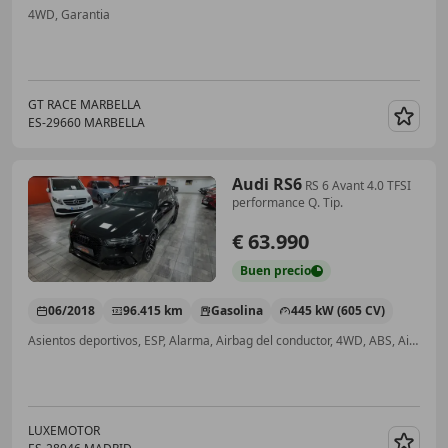
4WD, Garantia
GT RACE MARBELLA
ES-29660 MARBELLA
Guar
Audi RS6
RS 6 Avant 4.0 TFSI
performance Q. Tip.
€ 63.990
Buen
precio
06/2018
96.415 km
Gasolina
445 kW (605 CV)
Asientos deportivos, ESP, Alarma, Airbag del conductor, 4WD, ABS, Airbags laterales, Bluetooth
LUXEMOTOR