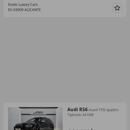
Exotic Luxury Cars
ES-03009 ALICANTE
Guar
Audi RS6
Avant TFSI quattro
Tiptronic 441kW