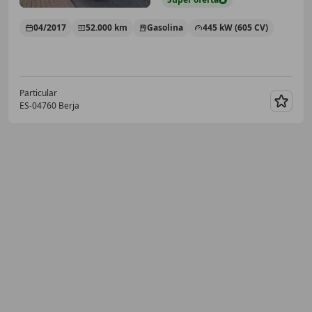
04/2017
52.000 km
Gasolina
445 kW (605 CV)
Particular
ES-04760 Berja
Guar