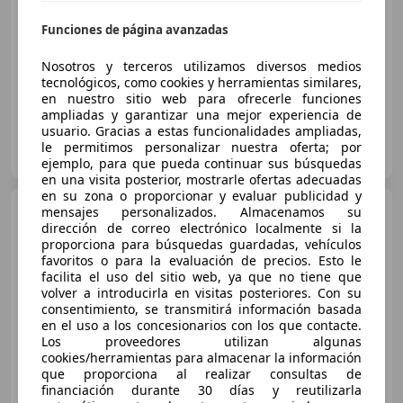
Súper
oferta
Funciones de página avanzadas
01/2024
18.785 km
Gasolina
463 kW (630 CV)
Nosotros y terceros utilizamos diversos medios
tecnológicos, como cookies y herramientas similares,
en nuestro sitio web para ofrecerle funciones
ampliadas y garantizar una mejor experiencia de
usuario. Gracias a estas funcionalidades ampliadas,
TN AUTOSPORT
le permitimos personalizar nuestra oferta; por
ES-08205 SABADELL
Guar
ejemplo, para que pueda continuar sus búsquedas
en una visita posterior, mostrarle ofertas adecuadas
en su zona o proporcionar y evaluar publicidad y
Audi RS6
mensajes personalizados. Almacenamos su
Avant 4.2 quattro
dirección de correo electrónico localmente si la
Tiptronic
proporciona para búsquedas guardadas, vehículos
favoritos o para la evaluación de precios. Esto le
€ 23.900
facilita el uso del sitio web, ya que no tiene que
volver a introducirla en visitas posteriores. Con su
Sin
comparación
consentimiento, se transmitirá información basada
en el uso a los concesionarios con los que contacte.
Los proveedores utilizan algunas
12/2002
233.000 km
Gasolina
331 kW (450 CV)
cookies/herramientas para almacenar la información
que proporciona al realizar consultas de
financiación durante 30 días y reutilizarla