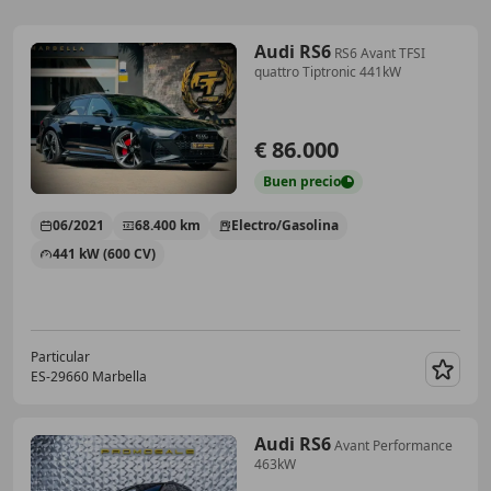
Audi RS6
RS6 Avant TFSI
quattro Tiptronic 441kW
€ 86.000
Buen
precio
06/2021
68.400 km
Electro/Gasolina
441 kW (600 CV)
Particular
ES-29660 Marbella
Guar
Audi RS6
Avant Performance
463kW