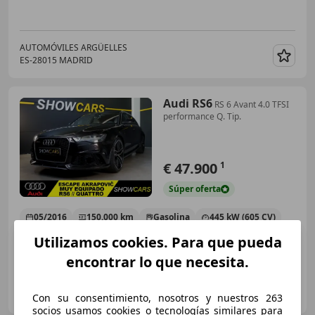
AUTOMÓVILES ARGÜELLES
ES-28015 MADRID
Guar
Audi RS6
RS 6 Avant 4.0 TFSI
performance Q. Tip.
€ 47.900
1
Súper
oferta
05/2016
150.000 km
Gasolina
445 kW (605 CV)
Utilizamos cookies. Para que pueda
encontrar lo que necesita.
SHOW CARS MADRID.
ES-28703 SAN SEBASTIAN DE LOS REYES
Con su consentimiento, nosotros y nuestros 263
Guar
socios usamos cookies o tecnologías similares para