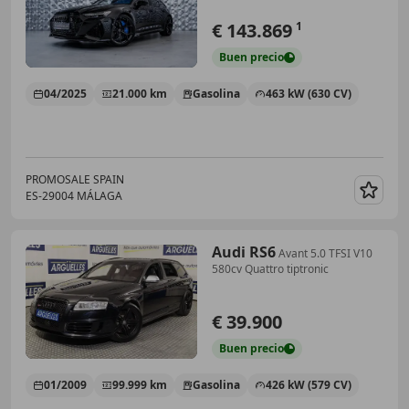
€ 143.869
1
Buen
precio
04/2025
21.000 km
Gasolina
463 kW (630 CV)
PROMOSALE SPAIN
ES-29004 MÁLAGA
Guar
Audi RS6
Avant 5.0 TFSI V10
580cv Quattro tiptronic
€ 39.900
Buen
precio
01/2009
99.999 km
Gasolina
426 kW (579 CV)