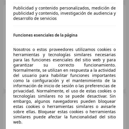
Publicidad y contenido personalizados, medición de
Audi RS6
Avant TFSI quattro
publicidad y contenido, investigación de audiencia y
Tiptronic 441kW
desarrollo de servicios
€ 85.990
Funciones esenciales de la página
Buen
precio
Nosotros o estos proveedores utilizamos cookies o
02/2020
85.000 km
Gasolina
441 kW (600 CV)
herramientas y tecnologías similares necesarias
para las funciones esenciales del sitio web y para
garantizar su correcto funcionamiento.
Normalmente, se utilizan en respuesta a la actividad
del usuario para habilitar funciones importantes
FL GARAGE CARS
como la configuración y el mantenimiento de la
ES-08170 MONTORNÈS DEL VALLÈS,
Guar
información de inicio de sesión o las preferencias de
privacidad. Normalmente, el uso de estas cookies o
tecnologías similares no se puede desactivar. Sin
Audi RS6
Avant Performance
embargo, algunos navegadores pueden bloquear
463kW
estas cookies o herramientas similares o avisarle
sobre ellas. Bloquear estas cookies o herramientas
similares puede afectar la funcionalidad del sitio
web.
€ 134.000