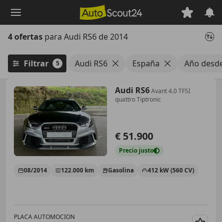
Saltar
al
contenido
4 ofertas
para Audi RS6 de 2014
principal
Filtrar
Audi RS6
España
Año desd
5
Audi RS6
Avant 4.0 TFSI
quattro Tiptronic
€ 51.900
Precio
justo
08/2014
122.000 km
Gasolina
412 kW (560 CV)
PLACA AUTOMOCION