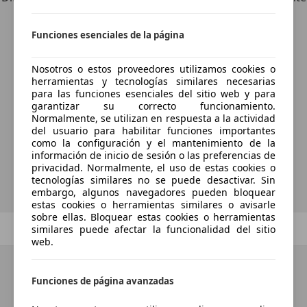
una coincidencia perfecta.
Funciones esenciales de la página
Nosotros o estos proveedores utilizamos cookies o
¿Desea ser informado
herramientas y tecnologías similares necesarias
para las funciones esenciales del sitio web y para
automáticamente sobre vehículos
garantizar su correcto funcionamiento.
nuevos para su búsqueda?
Normalmente, se utilizan en respuesta a la actividad
del usuario para habilitar funciones importantes
como la configuración y el mantenimiento de la
información de inicio de sesión o las preferencias de
Guardar búsqueda
privacidad. Normalmente, el uso de estas cookies o
tecnologías similares no se puede desactivar. Sin
embargo, algunos navegadores pueden bloquear
estas cookies o herramientas similares o avisarle
sobre ellas. Bloquear estas cookies o herramientas
Anterior
1
/
1
Siguiente
similares puede afectar la funcionalidad del sitio
web.
Funciones de página avanzadas