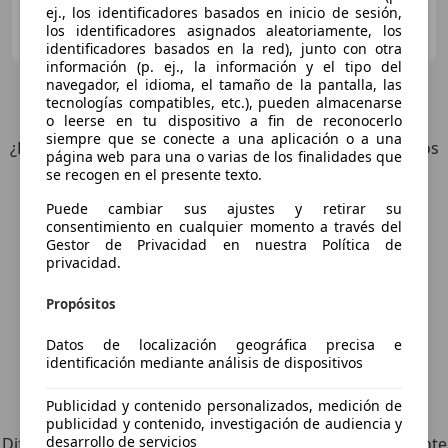
ej., los identificadores basados en inicio de sesión,
Particular
los identificadores asignados aleatoriamente, los
ES-43204 Reus
Guar
identificadores basados en la red), junto con otra
información (p. ej., la información y el tipo del
navegador, el idioma, el tamaño de la pantalla, las
4
Ofertas
para Audi RS6
tecnologías compatibles, etc.), pueden almacenarse
o leerse en tu dispositivo a fin de reconocerlo
siempre que se conecte a una aplicación o a una
¿Desea ser informado automáticamente sobre vehículos
página web para una o varias de los finalidades que
nuevos para su búsqueda?
se recogen en el presente texto.
Puede cambiar sus ajustes y retirar su
Guardar búsqueda
consentimiento en cualquier momento a través del
Gestor de Privacidad en nuestra Política de
privacidad.
Propósitos
Datos de localización geográfica precisa e
identificación mediante análisis de dispositivos
Explora vehículos similares
Publicidad y contenido personalizados, medición de
publicidad y contenido, investigación de audiencia y
desarrollo de servicios
Diferente de tus criterios de búsqueda, pero posiblemente