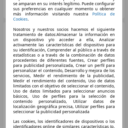
se amparan en su interés legítimo. Puede configurar
Vantage Cars and Bikes
sus preferencias en cualquier momento u obtener
ES-08205 SABADELL
Guar
más información visitando nuestra
Política de
Cookies
.
Audi RS6
Nosotros y nuestros socios hacemos el siguiente
Avant 4.0 TFSI
quattro Tiptronic
tratamiento de datos:Almacenar la información en
un dispositivo y/o acceder a ella, Analizar
activamente las características del dispositivo para
su identificación, Comprender al público a través de
estadísticas o a través de la combinación de datos
procedentes de diferentes fuentes, Crear perfiles
para publicidad personalizada, Crear un perfil para
personalizar el contenido, Desarrollo y mejora de los
servicios, Medir el rendimiento de la publicidad,
Medir el rendimiento del contenido, Uso de datos
€ 47.500
limitados con el objetivo de seleccionar el contenido,
Uso de datos limitados para seleccionar anuncios
Precio
justo
básicos, Uso de perfiles para la selección de
contenido personalizado, Utilizar datos de
localización geográfica precisa, Utilizar perfiles para
09/2014
141.000 km
Gasolina
412 kW (560 CV)
seleccionar la publicidad personalizada
Las cookies, los identificadores de dispositivos o los
identificadores online de similares características (p.