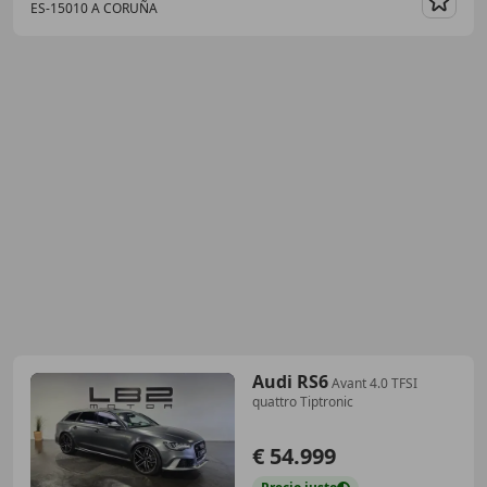
ES-15010 A CORUÑA
Guar
Audi RS6
Avant 4.0 TFSI
quattro Tiptronic
€ 54.999