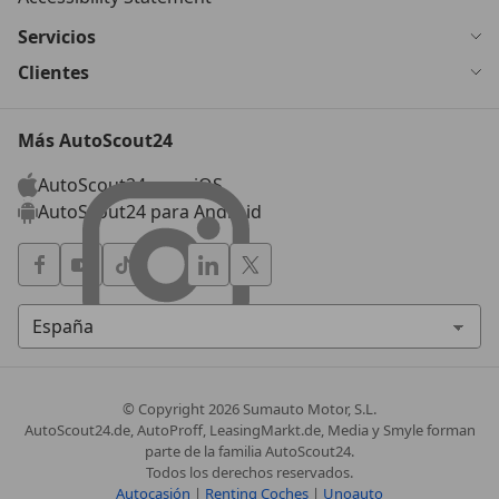
Servicios
Clientes
Más AutoScout24
AutoScout24 para iOS
AutoScout24 para Android
© Copyright
2026
Sumauto Motor, S.L.
AutoScout24.de, AutoProff, LeasingMarkt.de, Media y Smyle forman
parte de la familia AutoScout24.
Todos los derechos reservados.
Autocasión
|
Renting Coches
|
Unoauto