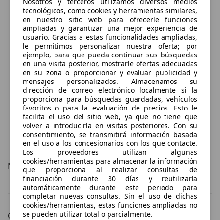
Nosotros y terceros utilizamos diversos medios
tecnológicos, como cookies y herramientas similares,
en nuestro sitio web para ofrecerle funciones
ampliadas y garantizar una mejor experiencia de
usuario. Gracias a estas funcionalidades ampliadas,
le permitimos personalizar nuestra oferta; por
ejemplo, para que pueda continuar sus búsquedas
en una visita posterior, mostrarle ofertas adecuadas
en su zona o proporcionar y evaluar publicidad y
mensajes personalizados. Almacenamos su
dirección de correo electrónico localmente si la
proporciona para búsquedas guardadas, vehículos
favoritos o para la evaluación de precios. Esto le
facilita el uso del sitio web, ya que no tiene que
IVA deducible
volver a introducirla en visitas posteriores. Con su
Esta información la proporciona el proveedor del certificado.
consentimiento, se transmitirá información basada
en el uso a los concesionarios con los que contacte.
Los proveedores utilizan algunas
cookies/herramientas para almacenar la información
Más detalles
que proporciona al realizar consultas de
financiación durante 30 días y reutilizarla
Audi RS6
Audi RS6 Especificaciones técnicas
automáticamente durante este periodo para
completar nuevas consultas. Sin el uso de dichas
cookies/herramientas, estas funciones ampliadas no
se pueden utilizar total o parcialmente.
Color de la carrocería