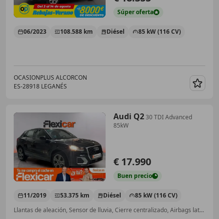
Súper
oferta
06/2023
108.588 km
Diésel
85 kW (116 CV)
OCASIONPLUS ALCORCON
ES-28918 LEGANÉS
Guar
Audi Q2
30 TDI Advanced
85kW
€ 17.990
Buen
precio
11/2019
53.375 km
Diésel
85 kW (116 CV)
Llantas de aleación, Sensor de lluvia, Cierre centralizado, Airbags laterales, Ventanas tintadas, Volante multifunción, Start/Stop automático, Inmovilizador