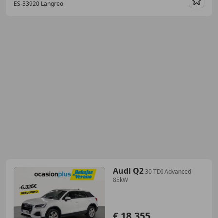
ES-33920 Langreo
Guar
Audi Q2
30 TDI Advanced
85kW
€ 18.355