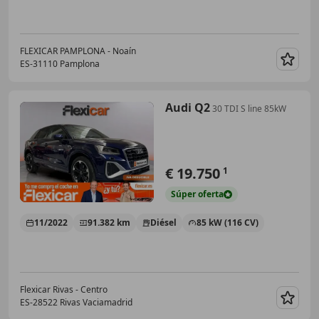
FLEXICAR PAMPLONA - Noaín
ES-31110 Pamplona
Guar
Audi Q2
30 TDI S line 85kW
€ 19.750
1
Súper
oferta
11/2022
91.382 km
Diésel
85 kW (116 CV)
Flexicar Rivas - Centro
ES-28522 Rivas Vaciamadrid
Guar