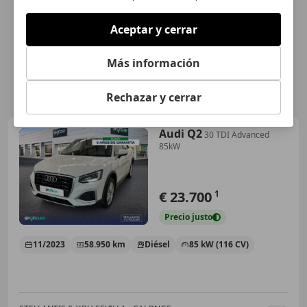
Aceptar y cerrar
Más información
Rechazar y cerrar
Audi Q2
30 TDI Advanced
85kW
€ 23.700
1
Precio
justo
11/2023
58.950 km
Diésel
85 kW (116 CV)