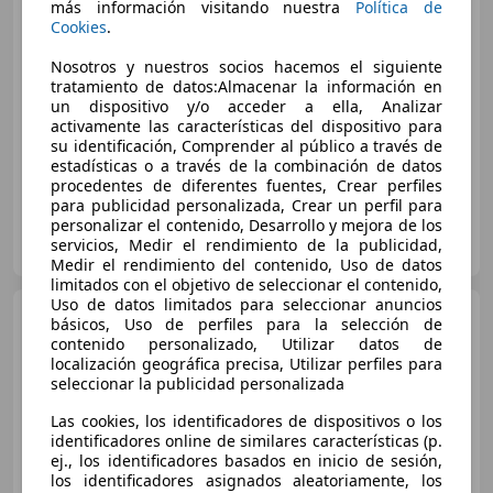
más información visitando nuestra
Política de
Cookies
.
€ 25.790
1
Nosotros y nuestros socios hacemos el siguiente
Buen
precio
tratamiento de datos:Almacenar la información en
un dispositivo y/o acceder a ella, Analizar
04/2024
72.877 km
Diésel
110 kW (150 CV)
activamente las características del dispositivo para
su identificación, Comprender al público a través de
estadísticas o a través de la combinación de datos
procedentes de diferentes fuentes, Crear perfiles
para publicidad personalizada, Crear un perfil para
personalizar el contenido, Desarrollo y mejora de los
Flexicar Móstoles - Los Rosales
servicios, Medir el rendimiento de la publicidad,
ES-28933 Móstoles
Guar
Medir el rendimiento del contenido, Uso de datos
limitados con el objetivo de seleccionar el contenido,
Uso de datos limitados para seleccionar anuncios
Audi Q2
35 TDI Design
básicos, Uso de perfiles para la selección de
quattro S tronic 110kW
contenido personalizado, Utilizar datos de
localización geográfica precisa, Utilizar perfiles para
seleccionar la publicidad personalizada
€ 21.999
Las cookies, los identificadores de dispositivos o los
identificadores online de similares características (p.
Súper
oferta
ej., los identificadores basados en inicio de sesión,
los identificadores asignados aleatoriamente, los