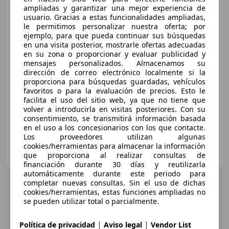
Audi Q2
TODOTERRENO 2.0
ampliadas y garantizar una mejor experiencia de
35 TDI S TRONIC ADRENALIN 150
usuario. Gracias a estas funcionalidades ampliadas,
5P
le permitimos personalizar nuestra oferta; por
ejemplo, para que pueda continuar sus búsquedas
en una visita posterior, mostrarle ofertas adecuadas
€ 31.990
en su zona o proporcionar y evaluar publicidad y
mensajes personalizados. Almacenamos su
Buen
precio
dirección de correo electrónico localmente si la
proporciona para búsquedas guardadas, vehículos
05/2024
26.629 km
Diésel
110 kW (150 CV)
favoritos o para la evaluación de precios. Esto le
Vehículo revisado, reacondicionado y con garantía.
facilita el uso del sitio web, ya que no tiene que
volver a introducirla en visitas posteriores. Con su
consentimiento, se transmitirá información basada
en el uso a los concesionarios con los que contacte.
Los proveedores utilizan algunas
AUDI HUERTAS MOTOR CARTAGENA
cookies/herramientas para almacenar la información
ES-30313 CARTAGENA
que proporciona al realizar consultas de
Guar
financiación durante 30 días y reutilizarla
automáticamente durante este periodo para
completar nuevas consultas. Sin el uso de dichas
cookies/herramientas, estas funciones ampliadas no
se pueden utilizar total o parcialmente.
|
|
Política de privacidad
Aviso legal
Vendor List