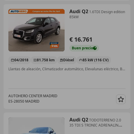
Audi Q2
1.6TDI Design edition
85kW
€ 16.761
Buen
precio
04/2018
81.758 km
Diésel
85 kW (116 CV)
Llantas de aleación, Climatizador automático, Elevalunas eléctrico, Bluetooth, Sensor de lluvia, Ventanas tintadas, Volante multifunción, Airbags laterales
AUTOHERO CENTER MADRID
ES-28050 MADRID
Guar
Audi Q2
TODOTERRENO 2.0
35 TDI S TRONIC ADRENALIN
BLACK ED