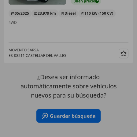
Buen
precio
05/2025
23.979 km
Diésel
110 kW (150 CV)
4WD
MOVENTO SARSA
ES-08211 CASTELLAR DEL VALLES
Guar
¿Desea ser informado
automáticamente sobre vehículos
nuevos para su búsqueda?
Guardar búsqueda