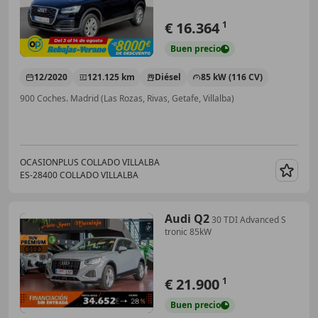
€ 16.364
1
Buen
precio
12/2020
121.125 km
Diésel
85 kW (116 CV)
900 Coches. Madrid (Las Rozas, Rivas, Getafe, Villalba)
OCASIONPLUS COLLADO VILLALBA
ES-28400 COLLADO VILLALBA
Guar
Audi Q2
30 TDI Advanced S
tronic 85kW
€ 21.900
1
Buen
precio