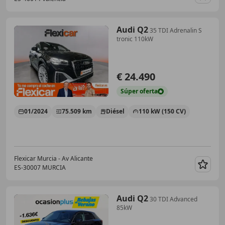
Guar
Audi Q2
35 TDI Adrenalin S
tronic 110kW
€ 24.490
Súper
oferta
01/2024
75.509 km
Diésel
110 kW (150 CV)
Flexicar Murcia - Av Alicante
ES-30007 MURCIA
Guar
Audi Q2
30 TDI Advanced
85kW