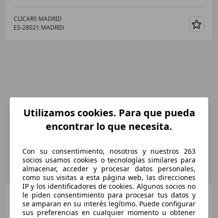
CLICARS MADRID
ES-28021 MADRID
Guar
Utilizamos cookies. Para que pueda
encontrar lo que necesita.
Con su consentimiento, nosotros y nuestros 263
socios usamos cookies o tecnologías similares para
almacenar, acceder y procesar datos personales,
como sus visitas a esta página web, las direcciones
IP y los identificadores de cookies. Algunos socios no
Audi Q2
le piden consentimiento para procesar tus datos y
35 TDI Adrenalin S
se amparan en su interés legítimo. Puede configurar
tronic 110kW
sus preferencias en cualquier momento u obtener