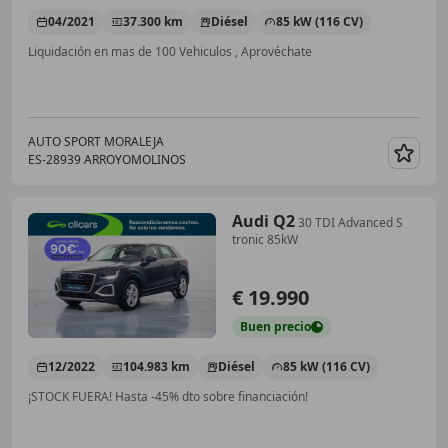
04/2021
37.300 km
Diésel
85 kW (116 CV)
Liquidación en mas de 100 Vehiculos , Aprovéchate
AUTO SPORT MORALEJA
ES-28939 ARROYOMOLINOS
Guar
Audi Q2
30 TDI Advanced S
tronic 85kW
€ 19.990
Buen
precio
12/2022
104.983 km
Diésel
85 kW (116 CV)
¡STOCK FUERA! Hasta -45% dto sobre financiación!