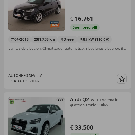
€ 16.761
Buen
precio
04/2018
81.758 km
Diésel
85 kW (116 CV)
Llantas de aleación, Climatizador automático, Elevalunas eléctrico, Bluetooth, Sensor de lluvia, Ventanas tintadas, Volante multifunción, Airbags laterales
AUTOHERO SEVILLA
ES-41001 SEVILLA
Guar
Audi Q2
35 TDI Adrenalin
quattro S tronic 110kW
€ 33.500