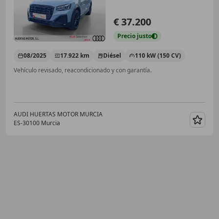
€ 37.200
Precio
justo
08/2025
17.922 km
Diésel
110 kW (150 CV)
Vehículo revisado, reacondicionado y con garantía.
AUDI HUERTAS MOTOR MURCIA
ES-30100 Murcia
Guar