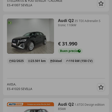
STELLANTIS & YOU SEVILLA - CALONGE
ES-41007 SEVILLA
Guar
Audi Q2
35 TDI Adrenalin S
tronic 110kW
€ 31.990
Buen
precio
02/2025
23.501 km
Diésel
110 kW (150 CV)
AVISA.
ES-41020 SEVILLA
Guar
Audi Q2
1.6TDI Design edition
85kW