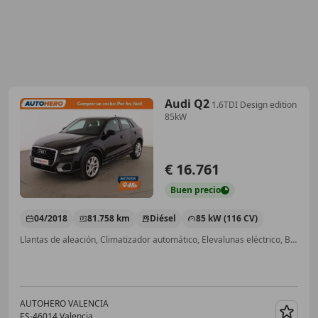
Audi Q2
1.6TDI Design edition
85kW
€ 16.761
Buen
precio
04/2018
81.758 km
Diésel
85 kW (116 CV)
Llantas de aleación, Climatizador automático, Elevalunas eléctrico, Bluetooth, Sensor de lluvia, Ventanas tintadas, Volante multifunción, Airbags laterales
AUTOHERO VALENCIA
ES-46014 Valencia