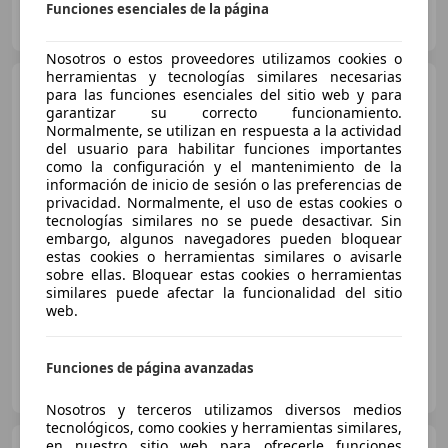
FLEXICAR SAGUNTO
Funciones esenciales de la página
ES-46500 Port de Sagunt
Guar
Nosotros o estos proveedores utilizamos cookies o
herramientas y tecnologías similares necesarias
Audi Q2
1.6TDI Sport edition
para las funciones esenciales del sitio web y para
85kW
garantizar su correcto funcionamiento.
Normalmente, se utilizan en respuesta a la actividad
del usuario para habilitar funciones importantes
como la configuración y el mantenimiento de la
€ 17.990
información de inicio de sesión o las preferencias de
privacidad. Normalmente, el uso de estas cookies o
Sin
comparación
tecnologías similares no se puede desactivar. Sin
embargo, algunos navegadores pueden bloquear
03/2018
119.823 km
Diésel
85 kW (116 CV)
estas cookies o herramientas similares o avisarle
sobre ellas. Bloquear estas cookies o herramientas
Llantas de aleación, Climatizador automático, Sensor de lluvia, Bluetooth, Volante multifunción, Elevalunas eléctrico, ABS, Airbags laterales
similares puede afectar la funcionalidad del sitio
web.
Funciones de página avanzadas
FLEXICAR PUERTO DE SANTA MARÍA
ES-11500 EL PUERTO DE STA MARÍA
Guar
Nosotros y terceros utilizamos diversos medios
tecnológicos, como cookies y herramientas similares,
en nuestro sitio web para ofrecerle funciones