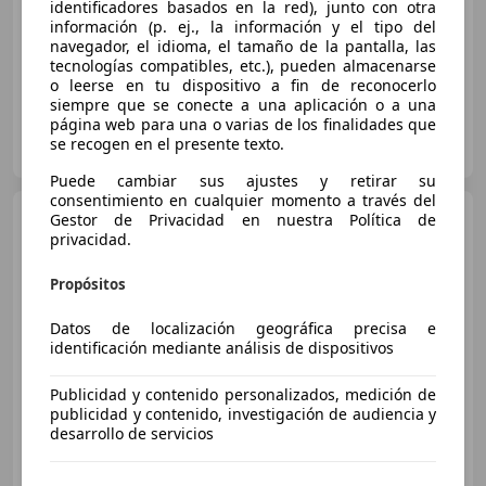
02/2020
40.130 km
Diésel
110 kW (150 CV)
identificadores basados en la red), junto con otra
información (p. ej., la información y el tipo del
4WD, Bluetooth, Airbags laterales, Elevalunas eléctrico, Llantas de aleación, ABS, Cierre centralizado, Control de tracción
navegador, el idioma, el tamaño de la pantalla, las
tecnologías compatibles, etc.), pueden almacenarse
o leerse en tu dispositivo a fin de reconocerlo
siempre que se conecte a una aplicación o a una
página web para una o varias de los finalidades que
AUTOHERO BARCELONA
se recogen en el presente texto.
ES-08903 SANT ADRIÀ DE BESÒS
Guar
Puede cambiar sus ajustes y retirar su
consentimiento en cualquier momento a través del
Audi Q2
30 TDI Black line S
Gestor de Privacidad en nuestra Política de
tronic 85kW
privacidad.
Propósitos
€ 19.990
Datos de localización geográfica precisa e
identificación mediante análisis de dispositivos
Sin
comparación
03/2019
111.052 km
Diésel
85 kW (116 CV)
Publicidad y contenido personalizados, medición de
publicidad y contenido, investigación de audiencia y
desarrollo de servicios