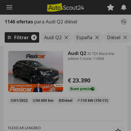
Saltar
al
contenido
1146 ofertas
para Audi Q2 diésel
principal
Filtrar
Audi Q2
España
Diésel
4
Audi Q2
35 TDI Black line
edition S tronic 110kW
€ 23.390
Buen
precio
01/2022
56.000 km
Diésel
110 kW (150 CV)
FLEXICAR LANGREO