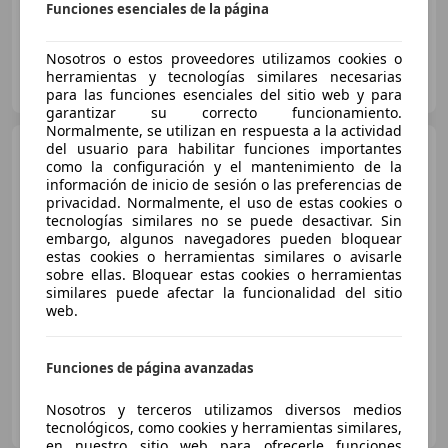
Funciones esenciales de la página
Nosotros o estos proveedores utilizamos cookies o
Particular
herramientas y tecnologías similares necesarias
ES-09007 Burgos
Guar
para las funciones esenciales del sitio web y para
garantizar su correcto funcionamiento.
Normalmente, se utilizan en respuesta a la actividad
Audi A3
del usuario para habilitar funciones importantes
Sportback 30 TFSI S
como la configuración y el mantenimiento de la
tronic
información de inicio de sesión o las preferencias de
privacidad. Normalmente, el uso de estas cookies o
tecnologías similares no se puede desactivar. Sin
€ 17.890
embargo, algunos navegadores pueden bloquear
estas cookies o herramientas similares o avisarle
Súper
oferta
sobre ellas. Bloquear estas cookies o herramientas
similares puede afectar la funcionalidad del sitio
web.
06/2021
98.290 km
Gasolina
81 kW (110 CV)
Funciones de página avanzadas
HR MOTOR GIJON
Nosotros y terceros utilizamos diversos medios
ES-33392 Gijón
Guar
tecnológicos, como cookies y herramientas similares,
en nuestro sitio web para ofrecerle funciones