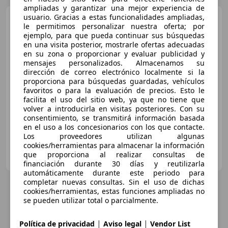
ampliadas y garantizar una mejor experiencia de
usuario. Gracias a estas funcionalidades ampliadas,
Audi A3
Sportback 30 TDI
le permitimos personalizar nuestra oferta; por
85kW
ejemplo, para que pueda continuar sus búsquedas
en una visita posterior, mostrarle ofertas adecuadas
en su zona o proporcionar y evaluar publicidad y
mensajes personalizados. Almacenamos su
€ 13.490
dirección de correo electrónico localmente si la
Súper
oferta
proporciona para búsquedas guardadas, vehículos
favoritos o para la evaluación de precios. Esto le
facilita el uso del sitio web, ya que no tiene que
07/2019
138.773 km
Diésel
85 kW (116 CV)
volver a introducirla en visitas posteriores. Con su
consentimiento, se transmitirá información basada
en el uso a los concesionarios con los que contacte.
Los proveedores utilizan algunas
cookies/herramientas para almacenar la información
FLEXICAR ASTURIAS.
que proporciona al realizar consultas de
ES-33010 OVIEDO
Guar
financiación durante 30 días y reutilizarla
automáticamente durante este periodo para
completar nuevas consultas. Sin el uso de dichas
cookies/herramientas, estas funciones ampliadas no
se pueden utilizar total o parcialmente.
|
|
Política de privacidad
Aviso legal
Vendor List