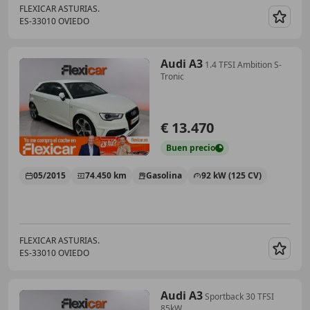
FLEXICAR ASTURIAS.
ES-33010 OVIEDO
Guar
Audi A3
1.4 TFSI Ambition S-
Tronic
€ 13.470
Buen
precio
05/2015
74.450 km
Gasolina
92 kW (125 CV)
FLEXICAR ASTURIAS.
ES-33010 OVIEDO
Guar
Audi A3
Sportback 30 TFSI
85kW