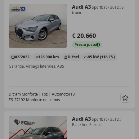
Audi A3
Sportback 30TDI S
tronic
€ 20.660
Precio
justo
02/2022
126.900 km
Diésel
85 kW (116 CV)
Garantia, Airbags laterales, ABS
Ditram Monforte | Foz | Automotor10
ES-27192 Monforte de Lemos
Guar
Audi A3
Sportback 35TDI
Black line S tronic