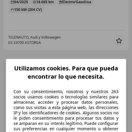
04/2025
18.685 km
Electro/Gasolina
150 kW (204 CV)
TELENAUTO, Audi y Volkswagen
ES-24700 ASTORGA
Guar
Utilizamos cookies. Para que pueda
encontrar lo que necesita.
Con su consentimiento, nosotros y nuestros 263
socios usamos cookies o tecnologías similares para
almacenar, acceder y procesar datos personales,
como sus visitas a esta página web, las direcciones
IP y los identificadores de cookies. Algunos socios no
le piden consentimiento para procesar tus datos y
se amparan en su interés legítimo. Puede configurar
sus preferencias en cualquier momento u obtener