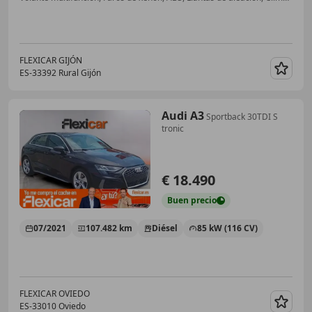
FLEXICAR GIJÓN
ES-33392 Rural Gijón
Guar
Audi A3
Sportback 30TDI S
tronic
€ 18.490
Buen
precio
07/2021
107.482 km
Diésel
85 kW (116 CV)
FLEXICAR OVIEDO
ES-33010 Oviedo
Guar