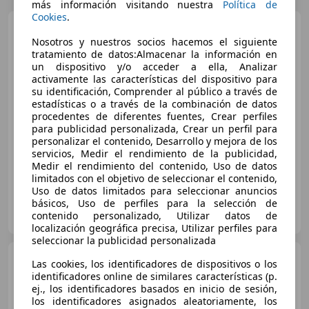
más información visitando nuestra
Política de
Cookies
.
Audi A3
Sportback 35TDI S
tronic
Nosotros y nuestros socios hacemos el siguiente
tratamiento de datos:Almacenar la información en
un dispositivo y/o acceder a ella, Analizar
activamente las características del dispositivo para
€ 22.000
1
su identificación, Comprender al público a través de
estadísticas o a través de la combinación de datos
Buen
precio
procedentes de diferentes fuentes, Crear perfiles
para publicidad personalizada, Crear un perfil para
08/2023
91.553 km
Diésel
110 kW (150 CV)
personalizar el contenido, Desarrollo y mejora de los
servicios, Medir el rendimiento de la publicidad,
Medir el rendimiento del contenido, Uso de datos
limitados con el objetivo de seleccionar el contenido,
Uso de datos limitados para seleccionar anuncios
básicos, Uso de perfiles para la selección de
TELENAUTO, Audi y Volkswagen
contenido personalizado, Utilizar datos de
ES-24700 ASTORGA
Guar
localización geográfica precisa, Utilizar perfiles para
seleccionar la publicidad personalizada
Audi A3
Sportback 30TDI S
Las cookies, los identificadores de dispositivos o los
line
identificadores online de similares características (p.
ej., los identificadores basados en inicio de sesión,
los identificadores asignados aleatoriamente, los