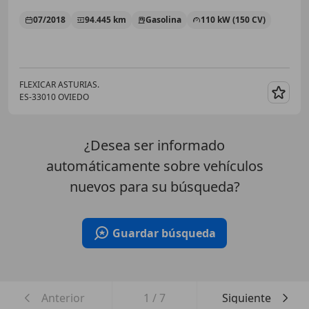
07/2018
94.445 km
Gasolina
110 kW (150 CV)
FLEXICAR ASTURIAS.
ES-33010 OVIEDO
Guar
¿Desea ser informado
automáticamente sobre vehículos
nuevos para su búsqueda?
Guardar búsqueda
Anterior
1
/
7
Siguiente