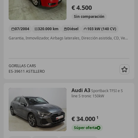
€ 4.500
Sin
comparación
07/2004
320.000 km
Diésel
103 kW (140 CV)
Garantia, Inmovilizador, Airbags laterales, Dirección asistida, CD, Ventanas tintadas, ESP
GORILLAS CARS
ES-39611 ASTILLERO
Guar
Audi A3
Sportback TFSI e S
line S tronic 150kW
€ 34.000
1
Súper
oferta