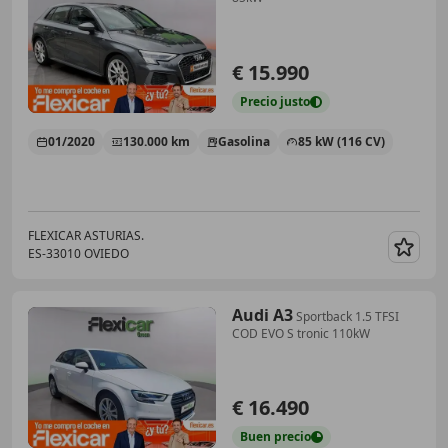
€ 15.990
Precio
justo
01/2020
130.000 km
Gasolina
85 kW (116 CV)
FLEXICAR ASTURIAS.
ES-33010 OVIEDO
Guar
Audi A3
Sportback 1.5 TFSI
COD EVO S tronic 110kW
€ 16.490
Buen
precio