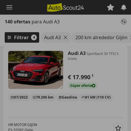
Saltar
al
contenido
140 ofertas
para Audi A3
principal
Filtrar
Audi A3
200 km alrededor Gijón
4
Audi A3
Sportback 30 TFSI S
tronic
€ 17.990
1
Súper
oferta
07/2022
79.206 km
Gasolina
81 kW (110 CV)
HR MOTOR GIJON
ES-33392 Gijón