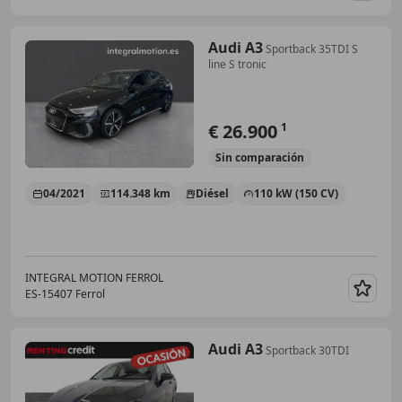
Audi A3
Sportback 35TDI S
line S tronic
€ 26.900
1
Sin
comparación
04/2021
114.348 km
Diésel
110 kW (150 CV)
INTEGRAL MOTION FERROL
ES-15407 Ferrol
Guar
Audi A3
Sportback 30TDI