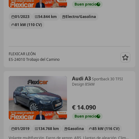
Buen
precio
01/2023
54.844 km
Electro/Gasolina
81 kW (110 CV)
FLEXICAR LEÓN
ES-24010 Trobajo del Camino
Guar
Audi A3
Sportback 30 TFSI
Design 85kW
€ 14.090
Buen
precio
01/2019
134.768 km
Gasolina
85 kW (116 CV)
Volante multifunción, Faros de xenon, ABS, Llantas de aleación, Climatizador automático