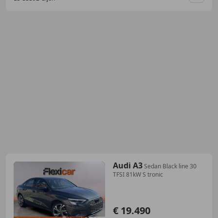
Guar
Audi A3
Sedan Black line 30
TFSI 81kW S tronic
€ 19.490