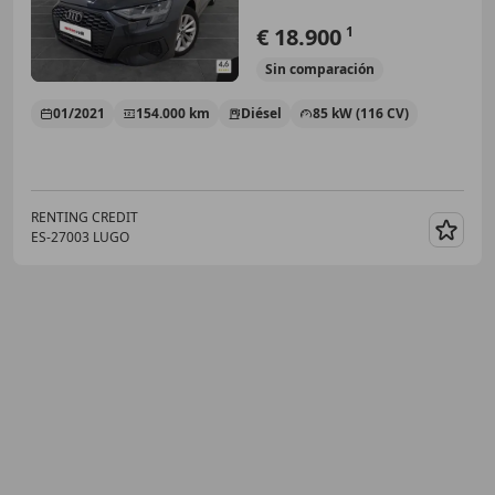
€ 18.900
1
Sin
comparación
01/2021
154.000 km
Diésel
85 kW (116 CV)
RENTING CREDIT
ES-27003 LUGO
Guar