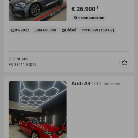
€ 26.900
1
Sin
comparación
01/2022
84.600 km
Diésel
110 kW (150 CV)
GIJONCARS
ES-33211 GIJON
Guar
Audi A3
2.0TDI Ambiente