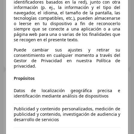
identificadores basados en la red), junto con otra
€ 29.900
información (p. ej., la información y el tipo del
navegador, el idioma, el tamaño de la pantalla, las
Sin
comparación
tecnologías compatibles, etc.), pueden almacenarse
o leerse en tu dispositivo a fin de reconocerlo
07/2022
41.545 km
Diésel
85 kW (116 CV)
siempre que se conecte a una aplicación o a una
página web para una o varias de los finalidades que
se recogen en el presente texto.
Puede cambiar sus ajustes y retirar su
LUCUSCAR
consentimiento en cualquier momento a través del
ES-27003 LUGO
Gestor de Privacidad en nuestra Política de
Guar
privacidad.
Audi A3
Propósitos
A3 1.4 TFSI Adrenalin
122 Adrenalin
Datos de localización geográfica precisa e
identificación mediante análisis de dispositivos
€ 7.400
Publicidad y contenido personalizados, medición de
publicidad y contenido, investigación de audiencia y
Súper
oferta
desarrollo de servicios
04/2014
189.000 km
Gasolina
90 kW (122 CV)