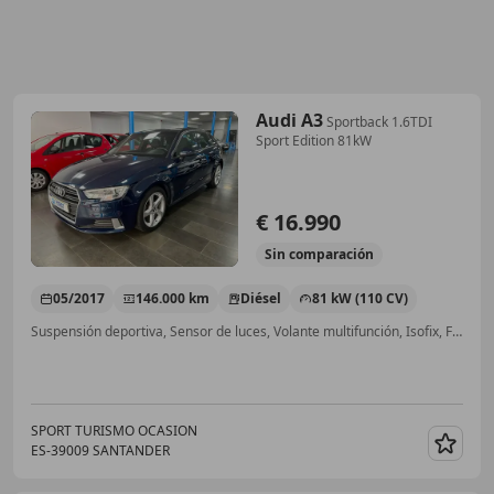
Audi A3
Sportback 1.6TDI
Sport Edition 81kW
€ 16.990
Sin
comparación
05/2017
146.000 km
Diésel
81 kW (110 CV)
Suspensión deportiva, Sensor de luces, Volante multifunción, Isofix, Faros de xenon, ABS, Bluetooth, Elevalunas eléctrico
SPORT TURISMO OCASION
ES-39009 SANTANDER
Guar