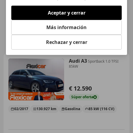
Aceptar y cerrar
Más información
Rechazar y cerrar
Audi A3
Sportback 1.0 TFSI
85kW
€ 12.590
Súper
oferta
02/2017
130.927 km
Gasolina
85 kW (116 CV)