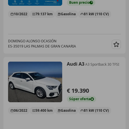
Buen
precio
10/2022
79.137 km
Gasolina
81 kW (110 CV)
DOMINGO ALONSO OCASIÓN
ES-35019 LAS PALMAS DE GRAN CANARIA
Guar
Audi A3
A3 Sportback 30 TFSI
€ 19.390
Súper
oferta
06/2022
59.400 km
Gasolina
81 kW (110 CV)