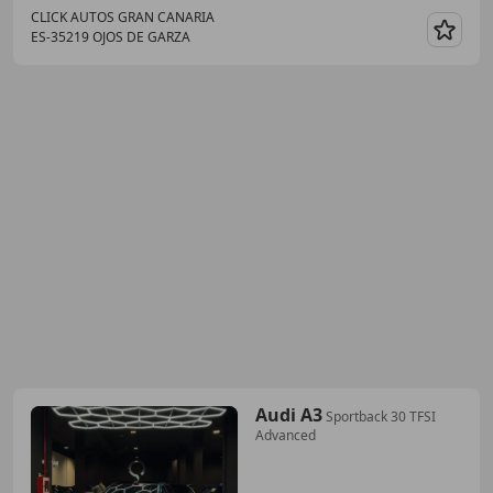
CLICK AUTOS GRAN CANARIA
ES-35219 OJOS DE GARZA
Guar
Audi A3
Sportback 30 TFSI
Advanced