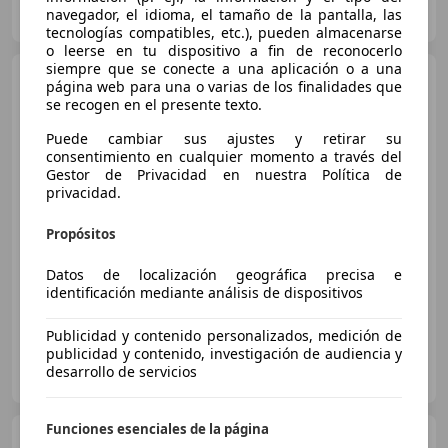
navegador, el idioma, el tamaño de la pantalla, las
ES-35019 LAS PALMAS DE GRAN CANARIA
Guar
tecnologías compatibles, etc.), pueden almacenarse
o leerse en tu dispositivo a fin de reconocerlo
siempre que se conecte a una aplicación o a una
Audi A3
Sportback 40 TFSIe
página web para una o varias de los finalidades que
Advanced S tronic
se recogen en el presente texto.
Puede cambiar sus ajustes y retirar su
consentimiento en cualquier momento a través del
€ 24.990
Gestor de Privacidad en nuestra Política de
privacidad.
Buen
precio
Propósitos
05/2022
36.000 km
Electro/Gasolina
150 kW (204 CV)
Datos de localización geográfica precisa e
identificación mediante análisis de dispositivos
Publicidad y contenido personalizados, medición de
publicidad y contenido, investigación de audiencia y
GESTICAN AUTOMÓVILES
desarrollo de servicios
ES-35010 LAS PALMAS DE GRAN CANARIA
Guar
Funciones esenciales de la página
Audi A3
Sportback 40 TFSIe