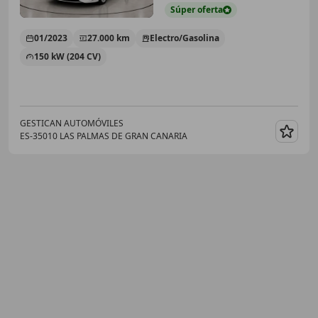
Súper
oferta
01/2023
27.000 km
Electro/Gasolina
150 kW (204 CV)
GESTICAN AUTOMÓVILES
ES-35010 LAS PALMAS DE GRAN CANARIA
Guar