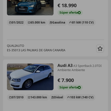
€ 18.990
Súper
oferta
01/2022
65.000 km
Gasolina
81 kW (110 CV)
QUALIAUTO
ES-35013 LAS PALMAS DE GRAN CANARIA
Guar
Audi A3
A3 Sportback 2.0TDI
Ambiente Ambiente
€ 7.900
Súper
oferta
07/2010
143.000 km
Diésel
103 kW (140 CV)