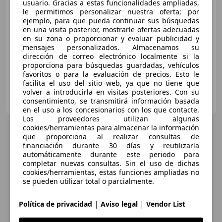
usuario. Gracias a estas funcionalidades ampliadas,
le permitimos personalizar nuestra oferta; por
Sin
comparación
ejemplo, para que pueda continuar sus búsquedas
en una visita posterior, mostrarle ofertas adecuadas
01/2023
27.000 km
Electro/Gasolina
en su zona o proporcionar y evaluar publicidad y
150 kW (204 CV)
mensajes personalizados. Almacenamos su
dirección de correo electrónico localmente si la
proporciona para búsquedas guardadas, vehículos
favoritos o para la evaluación de precios. Esto le
facilita el uso del sitio web, ya que no tiene que
volver a introducirla en visitas posteriores. Con su
GESTICAN AUTOMÓVILES TENERIFE
consentimiento, se transmitirá información basada
ES-38639 LAS CHAFIRAS
Guar
en el uso a los concesionarios con los que contacte.
Los proveedores utilizan algunas
cookies/herramientas para almacenar la información
que proporciona al realizar consultas de
financiación durante 30 días y reutilizarla
automáticamente durante este periodo para
completar nuevas consultas. Sin el uso de dichas
cookies/herramientas, estas funciones ampliadas no
se pueden utilizar total o parcialmente.
|
|
Política de privacidad
Aviso legal
Vendor List