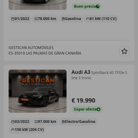
Buen
precio
01/2022
78.000 km
Gasolina
81 kW (110 CV)
GESTICAN AUTOMÓVILES
ES-35010 LAS PALMAS DE GRAN CANARIA
Guar
Audi A3
Sportback 40 TFSIe S
line S tronic
€ 19.990
Súper
oferta
03/2022
97.000 km
Electro/Gasolina
150 kW (204 CV)