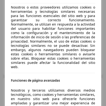
Advanced S tronic
Nosotros o estos proveedores utilizamos cookies o
herramientas y tecnologías similares necesarias
para las funciones esenciales del sitio web y para
€ 22.985
garantizar su correcto funcionamiento.
Normalmente, se utilizan en respuesta a la actividad
Súper
oferta
del usuario para habilitar funciones importantes
como la configuración y el mantenimiento de la
02/2022
34.200 km
Electro/Gasolina
información de inicio de sesión o las preferencias de
privacidad. Normalmente, el uso de estas cookies o
150 kW (204 CV)
tecnologías similares no se puede desactivar. Sin
embargo, algunos navegadores pueden bloquear
estas cookies o herramientas similares o avisarle
sobre ellas. Bloquear estas cookies o herramientas
similares puede afectar la funcionalidad del sitio
MIGUEL LEÓN LAS PALMAS
web.
ES-35014 LAS PALMAS DE GRAN CANARIA
Guar
Funciones de página avanzadas
Audi A3
Sportback 40 TFSIe
Advanced S tronic
Nosotros y terceros utilizamos diversos medios
tecnológicos, como cookies y herramientas similares,
en nuestro sitio web para ofrecerle funciones
ampliadas y garantizar una mejor experiencia de
€ 24.990