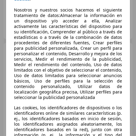
Nosotros y nuestros socios hacemos el siguiente
tratamiento de datos:Almacenar la información en
un dispositivo y/o acceder a ella, Analizar
DOMINGO ALONSO OCASIÓN
activamente las características del dispositivo para
ES-35019 LAS PALMAS DE GRAN CANARIA
su identificación, Comprender al público a través de
Guar
estadísticas o a través de la combinación de datos
procedentes de diferentes fuentes, Crear perfiles
para publicidad personalizada, Crear un perfil para
Audi A3
Sportback Edition e-
personalizar el contenido, Desarrollo y mejora de los
hybrid 150 kW (204 CV) S troni
servicios, Medir el rendimiento de la publicidad,
Medir el rendimiento del contenido, Uso de datos
limitados con el objetivo de seleccionar el contenido,
Uso de datos limitados para seleccionar anuncios
€ 27.790
básicos, Uso de perfiles para la selección de
contenido personalizado, Utilizar datos de
Sin
comparación
localización geográfica precisa, Utilizar perfiles para
seleccionar la publicidad personalizada
10/2025
8.327 km
Electro/Gasolina
150 kW (204 CV)
Las cookies, los identificadores de dispositivos o los
identificadores online de similares características (p.
ej., los identificadores basados en inicio de sesión,
los identificadores asignados aleatoriamente, los
identificadores basados en la red), junto con otra
información (p. ej., la información y el tipo del
DOMINGO ALONSO OCASIÓN