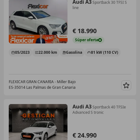
Audi A3
Sportback 30 TFSI S
line
€ 18.990
Súper
oferta
05/2023
22.000 km
Gasolina
81 kW (110 CV)
FLEXICAR GRAN CANARIA - Miller Bajo
ES-35014 Las Palmas de Gran Canaria
Guar
Audi A3
Sportback 40 TFSIe
Advanced S tronic
€ 24.990