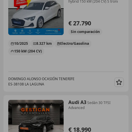
hybrid 150 kW (204 CV) S troni
€ 27.790
Sin
comparación
10/2025
8.327 km
Electro/Gasolina
150 kW (204 CV)
DOMINGO ALONSO OCASIÓN TENERIFE
ES-38108 LA LAGUNA
Guar
Audi A3
Sedán 30 TFSI
Advanced
€ 18.990