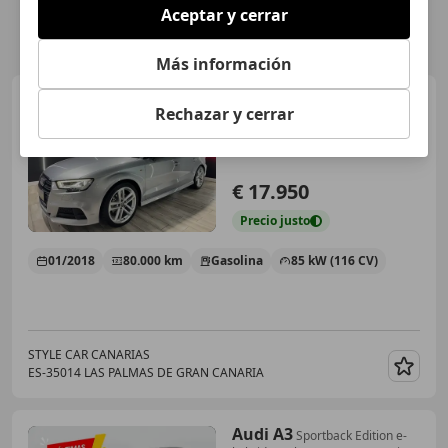
Aceptar y cerrar
Más información
Audi A3
Sedán 30 TFSI S Line
Rechazar y cerrar
S tronic 85kW
€ 17.950
Precio
justo
01/2018
80.000 km
Gasolina
85 kW (116 CV)
STYLE CAR CANARIAS
ES-35014 LAS PALMAS DE GRAN CANARIA
Guar
Audi A3
Sportback Edition e-