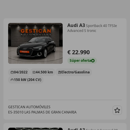
Audi A3
Sportback 40 TFSIe
Advanced S tronic
€ 22.990
Súper
oferta
04/2022
44.500 km
Electro/Gasolina
150 kW (204 CV)
GESTICAN AUTOMÓVILES
ES-35010 LAS PALMAS DE GRAN CANARIA
Guar
Audi A3