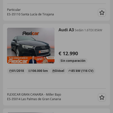
Particular
ES-35110 Santa Lucía de Tirajana
Guar
Audi A3
Sedán 1.6TDI 85kW
€ 12.990
Sin
comparación
01/2018
106.000 km
Diésel
85 kW (116 CV)
FLEXICAR GRAN CANARIA - Miller Bajo
ES-35014 Las Palmas de Gran Canaria
Guar