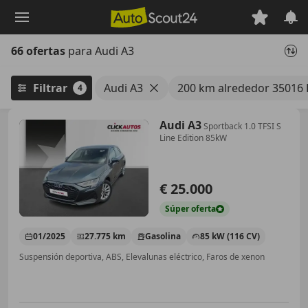
Saltar
al
contenido
66 ofertas
para Audi A3
principal
Filtrar
Audi A3
200 km alrededor 35016 
4
Audi A3
Sportback 1.0 TFSI S
Line Edition 85kW
€ 25.000
Súper
oferta
01/2025
27.775 km
Gasolina
85 kW (116 CV)
Suspensión deportiva, ABS, Elevalunas eléctrico, Faros de xenon