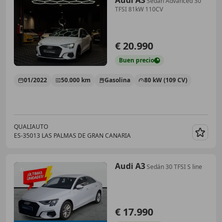
Sedan Advanced 30
TFSI 81kW 110CV
€ 20.990
Buen
precio
01/2022
50.000 km
Gasolina
80 kW (109 CV)
QUALIAUTO
ES-35013 LAS PALMAS DE GRAN CANARIA
Guar
Audi A3
Sedán 30 TFSI S line
€ 17.990