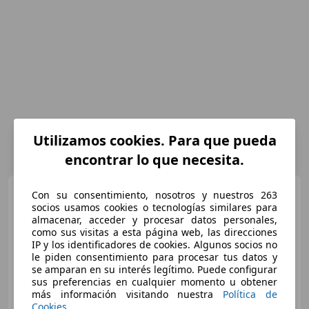
Utilizamos cookies. Para que pueda
encontrar lo que necesita.
Audi A3
Sedán Edition 30 TFSI
Con su consentimiento, nosotros y nuestros 263
81 kW (110 CV)
socios usamos cookies o tecnologías similares para
almacenar, acceder y procesar datos personales,
como sus visitas a esta página web, las direcciones
IP y los identificadores de cookies. Algunos socios no
€ 17.990
le piden consentimiento para procesar tus datos y
se amparan en su interés legítimo. Puede configurar
Súper
oferta
sus preferencias en cualquier momento u obtener
más información visitando nuestra
Política de
03/2023
62.850 km
Gasolina
81 kW (110 CV)
Cookies
.