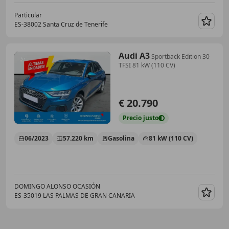
Particular
ES-38002 Santa Cruz de Tenerife
Guar
Audi A3
Sportback Edition 30
TFSI 81 kW (110 CV)
€ 20.790
Precio
justo
06/2023
57.220 km
Gasolina
81 kW (110 CV)
DOMINGO ALONSO OCASIÓN
ES-35019 LAS PALMAS DE GRAN CANARIA
Guar