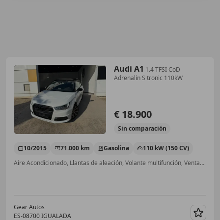
Audi A1
1.4 TFSI CoD
Adrenalin S tronic 110kW
€ 18.900
Sin
comparación
10/2015
71.000 km
Gasolina
110 kW (150 CV)
Aire Acondicionado, Llantas de aleación, Volante multifunción, Ventanas tintadas, Airbag del conductor, Cierre centralizado, Start/Stop automático
Gear Autos
ES-08700 IGUALADA
Guar