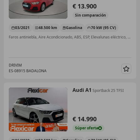
€ 13.900
Sin
comparación
03/2021
48.500 km
Gasolina
70 kW (95 CV)
Faros antiniebla, Aire Acondicionado, ABS, ESP, Elevalunas eléctrico, Cierre centralizado, Bluetooth, Control de tracción
DRIVIM
ES-08915 BADALONA
Guar
Audi A1
Sportback 25 TFSI
€ 14.990
Súper
oferta