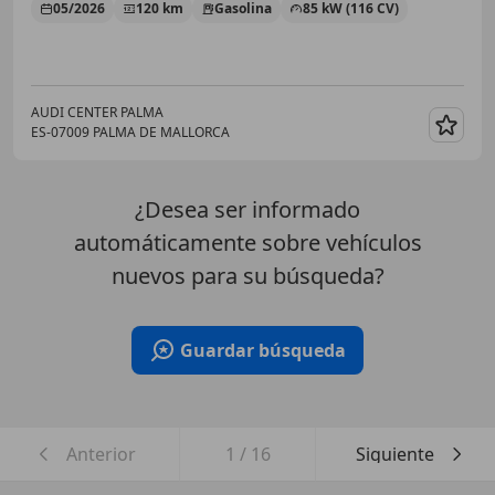
05/2026
120 km
Gasolina
85 kW (116 CV)
AUDI CENTER PALMA
ES-07009 PALMA DE MALLORCA
Guar
¿Desea ser informado
automáticamente sobre vehículos
nuevos para su búsqueda?
Guardar búsqueda
Anterior
1
/
16
Siguiente