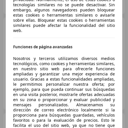
UNIOCASIÓ
tecnologías similares no se puede desactivar. Sin
ES-43001 TARRAGONA
Guar
embargo, algunos navegadores pueden bloquear
estas cookies o herramientas similares o avisarle
sobre ellas. Bloquear estas cookies o herramientas
Audi A1
Sportback 30 TFSI
similares puede afectar la funcionalidad del sitio
Adrenalin S tronic 85kW
web.
Funciones de página avanzadas
€ 25.490
Nosotros y terceros utilizamos diversos medios
Sin
comparación
tecnológicos, como cookies y herramientas similares,
en nuestro sitio web para ofrecerle funciones
03/2025
31.735 km
Gasolina
85 kW (116 CV)
ampliadas y garantizar una mejor experiencia de
usuario. Gracias a estas funcionalidades ampliadas,
le permitimos personalizar nuestra oferta; por
ejemplo, para que pueda continuar sus búsquedas
en una visita posterior, mostrarle ofertas adecuadas
MOVENTO SARSA
en su zona o proporcionar y evaluar publicidad y
ES-08211 CASTELLAR DEL VALLES
Guar
mensajes personalizados. Almacenamos su
dirección de correo electrónico localmente si la
proporciona para búsquedas guardadas, vehículos
Audi A1
favoritos o para la evaluación de precios. Esto le
Sportback 30 TFSI
facilita el uso del sitio web, ya que no tiene que
Adrenalin S tronic 85kW