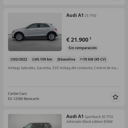
Audi A1
25 TFSI
€ 21.900
1
Sin
comparación
02/2022
65.159 km
Gasolina
70 kW (95 CV)
Airbags laterales, Garantia, ESP, Airbag del conductor, Control de tracción, Cierre centralizado, ABS
Carlon Cars
ES-12580 Benicarlo
Guar
Audi A1
Sportback 30 TFSI
Adrenalin Black edition 85kW