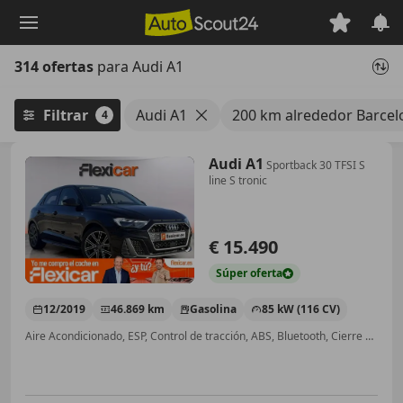
Saltar
al
contenido
314 ofertas
para Audi A1
principal
Filtrar
Audi A1
200 km alrededor Barcel
4
Audi A1
Sportback 30 TFSI S
line S tronic
€ 15.490
Súper
oferta
12/2019
46.869 km
Gasolina
85 kW (116 CV)
Aire Acondicionado, ESP, Control de tracción, ABS, Bluetooth, Cierre centralizado