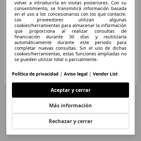
volver a introducirla en visitas posteriores. Con su
consentimiento, se transmitirá información basada
en el uso a los concesionarios con los que contacte.
€ 26.900
Los proveedores utilizan algunas
cookies/herramientas para almacenar la información
Precio
justo
que proporciona al realizar consultas de
financiación durante 30 días y reutilizarla
05/2025
9.900 km
Gasolina
85 kW (116 CV)
automáticamente durante este periodo para
completar nuevas consultas. Sin el uso de dichas
cookies/herramientas, estas funciones ampliadas no
se pueden utilizar total o parcialmente.
MERKAMOTOR TORTOSA
|
|
Política de privacidad
Aviso legal
Vendor List
ES-43500 TORTOSA
Guar
Aceptar y cerrar
Más información
Rechazar y cerrar