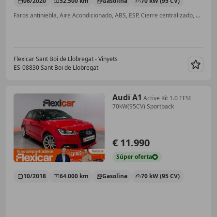
06/2020
52.500 km
Gasolina
70 kW (95 CV)
Faros antiniebla, Aire Acondicionado, ABS, ESP, Cierre centralizado, Bluetooth
Flexicar Sant Boi de Llobregat - Vinyets
ES-08830 Sant Boi de Llobregat
Guar
Audi A1
Active Kit 1.0 TFSI
70kW(95CV) Sportback
€ 11.990
Súper
oferta
10/2018
64.000 km
Gasolina
70 kW (95 CV)