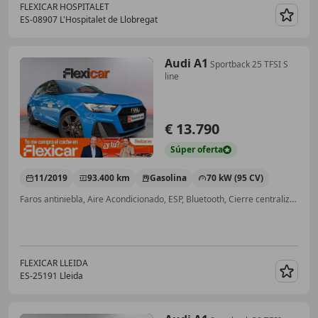
FLEXICAR HOSPITALET
ES-08907 L'Hospitalet de Llobregat
Guar
Audi A1
Sportback 25 TFSI S
line
€ 13.790
Súper
oferta
11/2019
93.400 km
Gasolina
70 kW (95 CV)
Faros antiniebla, Aire Acondicionado, ESP, Bluetooth, Cierre centralizado, ABS, Control de tracción, Dirección asistida
FLEXICAR LLEIDA
ES-25191 Lleida
Guar