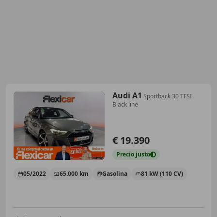
Audi A1
Sportback 30 TFSI
Black line
€ 19.390
Precio
justo
05/2022
65.000 km
Gasolina
81 kW (110 CV)