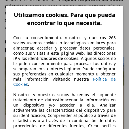
eléctrico trasero
y, pese a no ser muy potente, sí que
se nota su participación en la propulsión y te permite
Utilizamos cookies. Para que pueda
tener mayor estabilidad en suelo deslizante cuando la
encontrar lo que necesita.
velocidad es elevada.
Con su consentimiento, nosotros y nuestros 263
Cómo es el sistema híbrido del Toyota
socios usamos cookies o tecnologías similares para
almacenar, acceder y procesar datos personales,
Rav-4
como sus visitas a esta página web, las direcciones
IP y los identificadores de cookies. Algunos socios no
le piden consentimiento para procesar tus datos y
se amparan en su interés legítimo. Puede configurar
sus preferencias en cualquier momento u obtener
más información visitando nuestra
Política de
Cookies
.
Nosotros y nuestros socios hacemos el siguiente
tratamiento de datos:Almacenar la información en
un dispositivo y/o acceder a ella, Analizar
activamente las características del dispositivo para
su identificación, Comprender al público a través de
estadísticas o a través de la combinación de datos
procedentes de diferentes fuentes, Crear perfiles