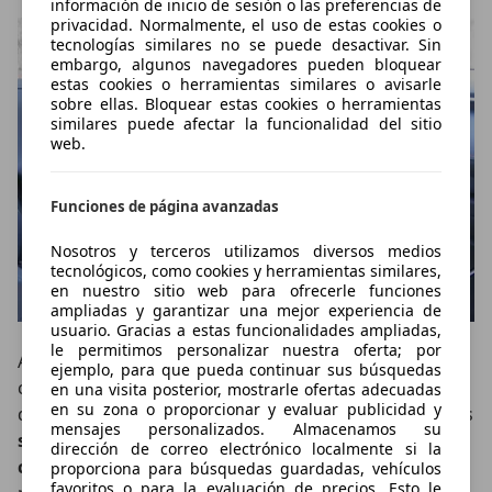
información de inicio de sesión o las preferencias de
privacidad. Normalmente, el uso de estas cookies o
tecnologías similares no se puede desactivar. Sin
embargo, algunos navegadores pueden bloquear
estas cookies o herramientas similares o avisarle
sobre ellas. Bloquear estas cookies o herramientas
similares puede afectar la funcionalidad del sitio
web.
Funciones de página avanzadas
Nosotros y terceros utilizamos diversos medios
tecnológicos, como cookies y herramientas similares,
en nuestro sitio web para ofrecerle funciones
ampliadas y garantizar una mejor experiencia de
usuario. Gracias a estas funcionalidades ampliadas,
le permitimos personalizar nuestra oferta; por
A los mandos del Toyota Rav-4 hay posibilidades de
ejemplo, para que pueda continuar sus búsquedas
configuración para cambiar la respuesta del motor, la
en una visita posterior, mostrarle ofertas adecuadas
en su zona o proporcionar y evaluar publicidad y
dirección o la climatización. Tiene un modo Eco, que es
mensajes personalizados. Almacenamos su
suficiente para el día a día y procura los mínimos
dirección de correo electrónico localmente si la
consumos
. Un modo Auto, en el que la entrega de
proporciona para búsquedas guardadas, vehículos
favoritos o para la evaluación de precios. Esto le