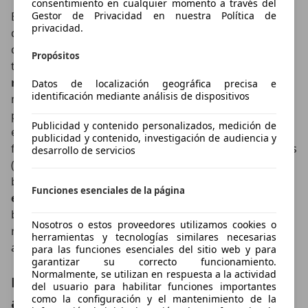
consentimiento en cualquier momento a través del
Este motor eléctrico sirve, además, como generador
Gestor de Privacidad en nuestra Política de
privacidad.
de energía eléctrica que se almacena en las baterías
de iones de níquel hidruro que lleva bajo el asiento
Propósitos
trasero. Tienen una capacidad de 1,59 kWh y
se
recargan con la marcha, no se enchufan
. ¿De qué
Datos de localización geográfica precisa e
identificación mediante análisis de dispositivos
manera?. De varias. El propio motor de combustión
puede funcionar con “generador” y mover el motor
Publicidad y contenido personalizados, medición de
eléctrico para crear electricidad. También con las
publicidad y contenido, investigación de audiencia y
frenadas, la energía cinética es recogida por los frenos
desarrollo de servicios
(como si fuera una dinamo de una bici) y enviada a las
baterías. Otro
modo gratuito de cargar las baterías
Funciones esenciales de la página
es con las bajadas
. Dejar caer el Toyota Rav 4 en las
bajadas con una marcha engranada. Con esa
Nosotros o estos proveedores utilizamos cookies o
retención del motor, las baterías también se
herramientas y tecnologías similares necesarias
autorrecargan.
para las funciones esenciales del sitio web y para
garantizar su correcto funcionamiento.
Normalmente, se utilizan en respuesta a la actividad
El Toyota Rav-4 funciona
del usuario para habilitar funciones importantes
como la configuración y el mantenimiento de la
automáticamente