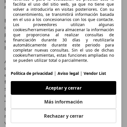
potencia es la programa en un punto medio y tiene un
facilita el uso del sitio web, ya que no tiene que
modo “Power” que es una especie de deportivo.
volver a introducirla en visitas posteriores. Con su
consentimiento, se transmitirá información basada
en el uso a los concesionarios con los que contacte.
En todos ellos, el coche combina automáticamente
Los proveedores utilizan algunas
qué motor (o motores) entregan la potencia,
cookies/herramientas para almacenar la información
pensando en las prestaciones, como el modo Power, o
que proporciona al realizar consultas de
financiación durante 30 días y reutilizarla
en el máximo ahorro de combustible, como el modo
automáticamente durante este periodo para
Eco.
completar nuevas consultas. Sin el uso de dichas
cookies/herramientas, estas funciones ampliadas no
se pueden utilizar total o parcialmente.
Aparte, y además, el Toyota Rav 4 tiene un modo de
conducción completamente eléctrico. El solo puede ir
|
|
Política de privacidad
Aviso legal
Vendor List
en modo eléctrico si así lo considera, por ejemplo, en
función de la conducción que estemos haciendo:
Aceptar y cerrar
suave o más agresiva. O de la velocidad o
circunstancias del viaje. Pero, también, podemos
Más información
“forzarle” a
circular en modo únicamente eléctrico
.
Con el botón EV seleccionado, el coche es capaz de
Rechazar y cerrar
rodar únicamente con electricidad. Lo hará a baja
velocidad y hasta unos 40 km/h, por lo que es un