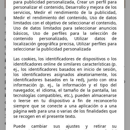
para publicidad personalizada, Crear un perfil para
personalizar el contenido, Desarrollo y mejora de los
servicios, Medir el rendimiento de la publicidad,
Medir el rendimiento del contenido, Uso de datos
El acabado Adventure no afecta a la mecánica del
limitados con el objetivo de seleccionar el contenido,
Toyota Rav 4, más allá de lo indicado en las
Uso de datos limitados para seleccionar anuncios
suspensiones 1 centímetro más altas. Por tanto,
básicos, Uso de perfiles para la selección de
contenido personalizado, Utilizar datos de
cuenta con un motor de combustión alimentado por
localización geográfica precisa, Utilizar perfiles para
gasolina de 2,5 litros y 4 cilindros. Atmosférico y con
seleccionar la publicidad personalizada
una
consciente combinación de inyección directa e
Las cookies, los identificadores de dispositivos o los
indirecta
, entrega 177 CV a 6.000 rpm., una cifra “muy
identificadores online de similares características (p.
de gasolina” pero un poco alta. Entrega 221 Nm de par
ej., los identificadores basados en inicio de sesión,
máximo entre 3.600 y 5.200 rpm. No es una cifra de
los identificadores asignados aleatoriamente, los
identificadores basados en la red), junto con otra
par elevada y sí que lo es a las revoluciones a las que lo
información (p. ej., la información y el tipo del
entrega. Pero se apoya en un
motor eléctrico
navegador, el idioma, el tamaño de la pantalla, las
integrado
en la caja de cambios que le aporta 120 CV
tecnologías compatibles, etc.), pueden almacenarse
o leerse en tu dispositivo a fin de reconocerlo
con lo que la posible falta de fuerza a pocas
siempre que se conecte a una aplicación o a una
revoluciones, recuerda que el máximo par empieza a
página web para una o varias de los finalidades que
3.600 rpm, queda enmascarada con el apoyo del
se recogen en el presente texto.
eléctrico.
Puede cambiar sus ajustes y retirar su