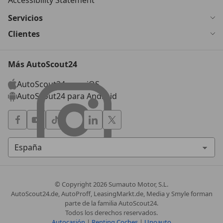
Accessibility Statement
Servicios
Clientes
Más AutoScout24
AutoScout24 para iOS
AutoScout24 para Android
© Copyright
2026
Sumauto Motor, S.L.
AutoScout24.de, AutoProff, LeasingMarkt.de, Media y Smyle forman
parte de la familia AutoScout24.
Todos los derechos reservados.
Autocasión
|
Renting Coches
|
Unoauto