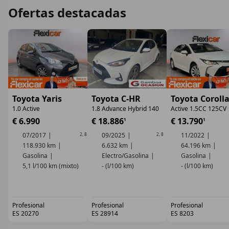
Ofertas destacadas
Toyota Yaris
Toyota C-HR
Toyota Coroll
1.0 Active
1.8 Advance Hybrid 140
Active 1.5CC 125CV
€ 6.990
€ 18.886
€ 13.790
1
1
07/2017
09/2025
11/2022
2
,
8
2
,
8
118.930 km
6.632 km
64.196 km
Gasolina
Electro/Gasolina
Gasolina
5,1 l/100 km (mixto)
- (l/100 km)
- (l/100 km)
Profesional
Profesional
Profesional
ES 20270
ES 28914
ES 8203