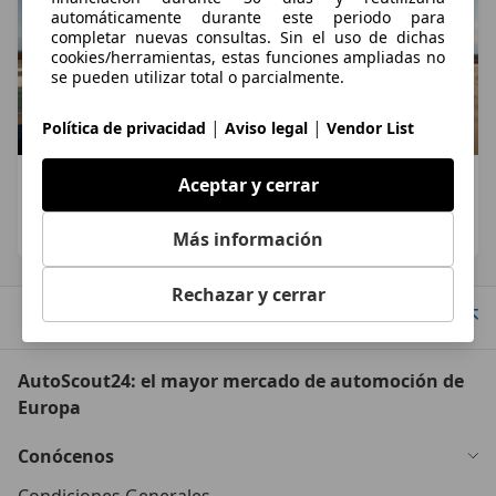
automáticamente durante este periodo para
completar nuevas consultas. Sin el uso de dichas
cookies/herramientas, estas funciones ampliadas no
se pueden utilizar total o parcialmente.
|
|
Política de privacidad
Aviso legal
Vendor List
BMW M3 CS Handschalter: el M3 manual que
Aceptar y cerrar
Europa no podrá disfrutar
Ignacio Crocicchia
·
23/05/2026
·
5 minutos de lectura
Más información
Rechazar y cerrar
Ir arriba
AutoScout24: el mayor mercado de automoción de
Europa
Conócenos