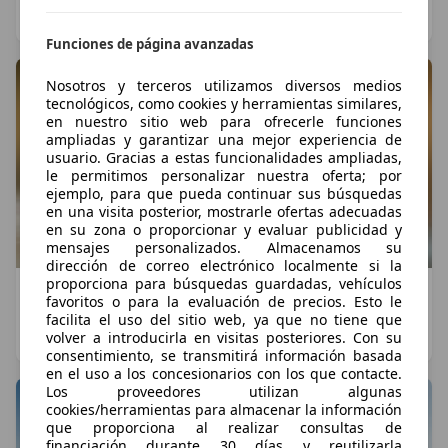
Ignacio Crocicchia
·
02/08/2026
·
9 minutos de lectura
Funciones de página avanzadas
Nosotros y terceros utilizamos diversos medios
tecnológicos, como cookies y herramientas similares,
en nuestro sitio web para ofrecerle funciones
ampliadas y garantizar una mejor experiencia de
usuario. Gracias a estas funcionalidades ampliadas,
le permitimos personalizar nuestra oferta; por
ejemplo, para que pueda continuar sus búsquedas
en una visita posterior, mostrarle ofertas adecuadas
en su zona o proporcionar y evaluar publicidad y
mensajes personalizados. Almacenamos su
dirección de correo electrónico localmente si la
proporciona para búsquedas guardadas, vehículos
BMW iX5 2026: así es el primer X5 eléctrico de la
favoritos o para la evaluación de precios. Esto le
historia
facilita el uso del sitio web, ya que no tiene que
volver a introducirla en visitas posteriores. Con su
Ignacio Crocicchia
·
30/06/2026
·
6 minutos de lectura
consentimiento, se transmitirá información basada
en el uso a los concesionarios con los que contacte.
Los proveedores utilizan algunas
cookies/herramientas para almacenar la información
que proporciona al realizar consultas de
financiación durante 30 días y reutilizarla