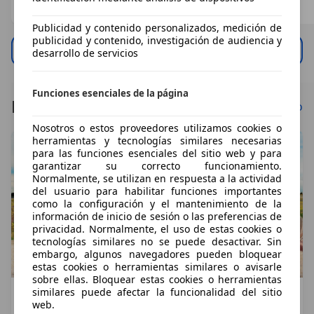
Profesional
Profesional
Particular
ES 28015
ES 28947
ES 07180
Publicidad y contenido personalizados, medición de
publicidad y contenido, investigación de audiencia y
Ver todo
desarrollo de servicios
Funciones esenciales de la página
BMW: Últimos artículos
Ver todo
Nosotros o estos proveedores utilizamos cookies o
herramientas y tecnologías similares necesarias
para las funciones esenciales del sitio web y para
garantizar su correcto funcionamiento.
Normalmente, se utilizan en respuesta a la actividad
del usuario para habilitar funciones importantes
como la configuración y el mantenimiento de la
información de inicio de sesión o las preferencias de
privacidad. Normalmente, el uso de estas cookies o
tecnologías similares no se puede desactivar. Sin
embargo, algunos navegadores pueden bloquear
estas cookies o herramientas similares o avisarle
sobre ellas. Bloquear estas cookies o herramientas
similares puede afectar la funcionalidad del sitio
VÍDEO| Nuevo BMW M2 CS 2026: Así es el M2 más
web.
salvaje