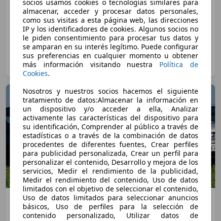
socios usamos cookies o tecnologías similares para
almacenar, acceder y procesar datos personales,
como sus visitas a esta página web, las direcciones
IP y los identificadores de cookies. Algunos socios no
le piden consentimiento para procesar tus datos y
Comparativa: Porsche Cayenne SD – ¿Interesa
se amparan en su interés legítimo. Puede configurar
frente al 3.0D?
sus preferencias en cualquier momento u obtener
más información visitando nuestra
Política de
Autofácil
·
01/10/2013
·
5 minutos de lectura
Cookies
.
Nosotros y nuestros socios hacemos el siguiente
tratamiento de datos:Almacenar la información en
un dispositivo y/o acceder a ella, Analizar
activamente las características del dispositivo para
su identificación, Comprender al público a través de
estadísticas o a través de la combinación de datos
procedentes de diferentes fuentes, Crear perfiles
para publicidad personalizada, Crear un perfil para
personalizar el contenido, Desarrollo y mejora de los
servicios, Medir el rendimiento de la publicidad,
Medir el rendimiento del contenido, Uso de datos
limitados con el objetivo de seleccionar el contenido,
Uso de datos limitados para seleccionar anuncios
Comparativa: BMW X6 vs. Lexus RX 450h –
básicos, Uso de perfiles para la selección de
Talentos de excepción
contenido personalizado, Utilizar datos de