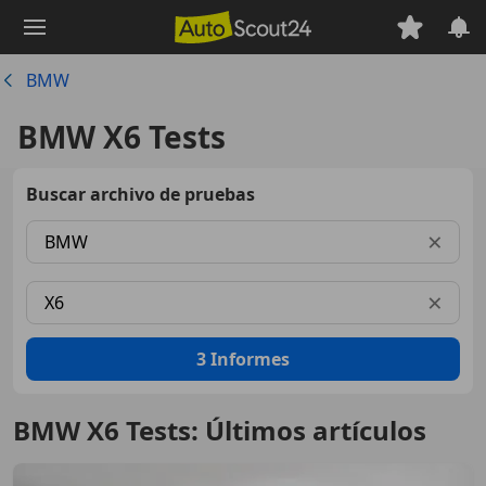
Saltar
al
contenido
BMW
principal
BMW X6 Tests
Buscar archivo de pruebas
Marca
×
Modelo
×
3
Informes
BMW X6 Tests: Últimos artículos