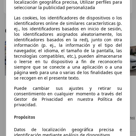
Mario Hommen Fotos: Michael Gebhardt
·
20/08/2009
·
localización geográfica precisa, Utilizar perfiles para
11 minutos de lectura
seleccionar la publicidad personalizada
Las cookies, los identificadores de dispositivos o los
identificadores online de similares características (p.
Ofertas de BMW X6
ej., los identificadores basados en inicio de sesión,
los identificadores asignados aleatoriamente, los
identificadores basados en la red), junto con otra
información (p. ej., la información y el tipo del
navegador, el idioma, el tamaño de la pantalla, las
tecnologías compatibles, etc.), pueden almacenarse
o leerse en tu dispositivo a fin de reconocerlo
siempre que se conecte a una aplicación o a una
página web para una o varias de los finalidades que
se recogen en el presente texto.
BMW X6
BMW X6
BMW X6
xDrive 35dA
xDrive 30dA
X6 xDrive 40dA
Puede cambiar sus ajustes y retirar su
consentimiento en cualquier momento a través del
€ 13.990
€ 42.990
€ 25.000
1
Gestor de Privacidad en nuestra Política de
01/2009
06/2020
09/2018
2
,
8
2
,
8
privacidad.
297.534 km
142.000 km
180.000 km
Diésel
Diésel
Diésel
Propósitos
8,3 l/100 km (mixto)
6,1 l/100 km (mixto)
7,0 l/100 km (mixto)
Datos de localización geográfica precisa e
identificación mediante análisis de dispositivos