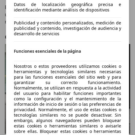
Datos de localización geográfica precisa e
El sistema desarrolla además
161 Nm de par
y mueve
identificación mediante análisis de dispositivos
un conjunto que pesa únicamente
1.097 kg
, una cifra
muy contenida para un coche eléctrico actual.
Publicidad y contenido personalizados, medición de
publicidad y contenido, investigación de audiencia y
desarrollo de servicios
Cambio simulado de siete velocidades
Funciones esenciales de la página
Nosotros o estos proveedores utilizamos cookies o
herramientas y tecnologías similares necesarias
para las funciones esenciales del sitio web y para
garantizar su correcto funcionamiento.
Normalmente, se utilizan en respuesta a la actividad
del usuario para habilitar funciones importantes
como la configuración y el mantenimiento de la
información de inicio de sesión o las preferencias de
privacidad. Normalmente, el uso de estas cookies o
tecnologías similares no se puede desactivar. Sin
embargo, algunos navegadores pueden bloquear
estas cookies o herramientas similares o avisarle
sobre ellas. Bloquear estas cookies o herramientas