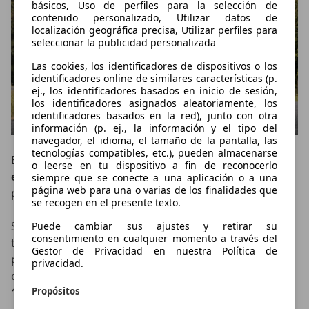
básicos, Uso de perfiles para la selección de
contenido personalizado, Utilizar datos de
localización geográfica precisa, Utilizar perfiles para
seleccionar la publicidad personalizada
Las cookies, los identificadores de dispositivos o los
identificadores online de similares características (p.
ej., los identificadores basados en inicio de sesión,
los identificadores asignados aleatoriamente, los
identificadores basados en la red), junto con otra
información (p. ej., la información y el tipo del
navegador, el idioma, el tamaño de la pantalla, las
tecnologías compatibles, etc.), pueden almacenarse
El Honda Super-N equipa un
motor eléctrico situado
o leerse en tu dispositivo a fin de reconocerlo
en el eje delantero
que desarrolla 47 kW (
64 CV
), la
siempre que se conecte a una aplicación o a una
página web para una o varias de los finalidades que
potencia máxima habitual de los kei car japoneses.
se recogen en el presente texto.
Sin embargo, incorpora un
modo Boost
que aumenta
Puede cambiar sus ajustes y retirar su
consentimiento en cualquier momento a través del
temporalmente la potencia hasta los 70 kW (
95 CV
),
Gestor de Privacidad en nuestra Política de
permitiendo reducir la aceleración de 0 a 100 km/h
privacidad.
desde los
14,5 segundos
del modo Normal hasta los
Propósitos
10 segundos
.