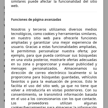
similares puede afectar la funcionalidad del sitio
web.
Uno de los elementos que más diferencia al Honda
Super-N de otros eléctricos urbanos es la
incorporación de un
cambio simulado de siete
Funciones de página avanzadas
velocidades
.
Nosotros y terceros utilizamos diversos medios
tecnológicos, como cookies y herramientas similares,
El conductor puede
seleccionar las marchas
en nuestro sitio web para ofrecerle funciones
mediante unas levas
situadas tras el volante,
ampliadas y garantizar una mejor experiencia de
usuario. Gracias a estas funcionalidades ampliadas,
mientras que un
sistema Active Sound Control
le permitimos personalizar nuestra oferta; por
reproduce un
sonido artificial
inspirado en motores
ejemplo, para que pueda continuar sus búsquedas
de combustión. Honda busca así ofrecer una
en una visita posterior, mostrarle ofertas adecuadas
en su zona o proporcionar y evaluar publicidad y
experiencia de conducción distinta
sin modificar el
mensajes personalizados. Almacenamos su
funcionamiento del sistema eléctrico.
dirección de correo electrónico localmente si la
proporciona para búsquedas guardadas, vehículos
favoritos o para la evaluación de precios. Esto le
El modelo dispone además de varios modos de
facilita el uso del sitio web, ya que no tiene que
conducción,
City
,
Normal
,
Sport
y
Eco
, que modifican
volver a introducirla en visitas posteriores. Con su
la
respuesta del acelerador
, la
regeneración de
consentimiento, se transmitirá información basada
en el uso a los concesionarios con los que contacte.
energía
y el
funcionamiento del cambio virtual
.
Los proveedores utilizan algunas
cookies/herramientas para almacenar la información