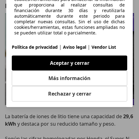
Hasta 206 kilómetros de autonomía
que proporciona al realizar consultas de
financiación durante 30 días y reutilizarla
automáticamente durante este periodo para
completar nuevas consultas. Sin el uso de dichas
cookies/herramientas, estas funciones ampliadas no
se pueden utilizar total o parcialmente.
|
|
Política de privacidad
Aviso legal
Vendor List
Aceptar y cerrar
Más información
Rechazar y cerrar
La batería de iones de litio tiene una capacidad de
29,6
kWh
y destaca por su reducido tamaño y peso.
Según las cifras homologadas por Honda, el Super-N