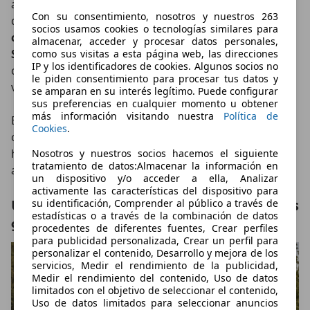
altura generosa, especialmente en las plazas
Con su consentimiento, nosotros y nuestros 263
delanteras. Los
asientos traseros pueden abatirse
socios usamos cookies o tecnologías similares para
completamente
gracias al conocido sistema
Magic
almacenar, acceder y procesar datos personales,
Seats
de Honda, que permite diferentes
como sus visitas a esta página web, las direcciones
IP y los identificadores de cookies. Algunos socios no
configuraciones para transportar objetos
le piden consentimiento para procesar tus datos y
voluminosos.
se amparan en su interés legítimo. Puede configurar
sus preferencias en cualquier momento u obtener
más información visitando nuestra
Política de
El maletero ofrece
162 litros
de capacidad con las
Cookies
.
cuatro plazas disponibles, aunque esa cifra aumenta
hasta los
967 litros
al plegar la segunda fila de
Nosotros y nuestros socios hacemos el siguiente
tratamiento de datos:Almacenar la información en
asientos.
un dispositivo y/o acceder a ella, Analizar
activamente las características del dispositivo para
Un motor de 64 CV que puede alcanzar los
su identificación, Comprender al público a través de
estadísticas o a través de la combinación de datos
95 CV
procedentes de diferentes fuentes, Crear perfiles
para publicidad personalizada, Crear un perfil para
personalizar el contenido, Desarrollo y mejora de los
servicios, Medir el rendimiento de la publicidad,
Medir el rendimiento del contenido, Uso de datos
limitados con el objetivo de seleccionar el contenido,
Uso de datos limitados para seleccionar anuncios