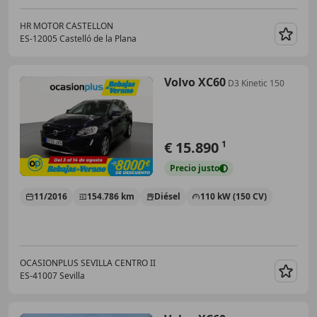
HR MOTOR CASTELLON
ES-12005 Castelló de la Plana
Guar
Volvo XC60
D3 Kinetic 150
€ 15.890
1
Precio
justo
11/2016
154.786 km
Diésel
110 kW (150 CV)
OCASIONPLUS SEVILLA CENTRO II
ES-41007 Sevilla
Guar