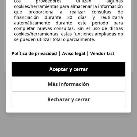
Los proveedores utilizan algunas
cookies/herramientas para almacenar la información
€ 15.900
que proporciona al realizar consultas de
financiación durante 30 días y reutilizarla
Buen
precio
automáticamente durante este periodo para
completar nuevas consultas. Sin el uso de dichas
04/2016
123.000 km
Diésel
110 kW (150 CV)
cookies/herramientas, estas funciones ampliadas no
se pueden utilizar total o parcialmente.
|
|
Política de privacidad
Aviso legal
Vendor List
Clidrive Group
ES-28006 MADRID
Guar
Aceptar y cerrar
Más información
Rechazar y cerrar