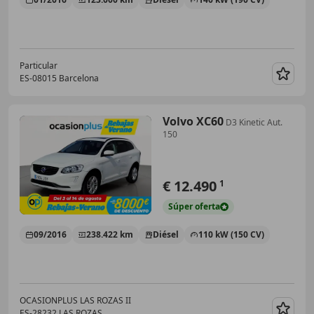
Particular
ES-08015 Barcelona
Guar
Volvo XC60
D3 Kinetic Aut.
150
€ 12.490
1
Súper
oferta
09/2016
238.422 km
Diésel
110 kW (150 CV)
OCASIONPLUS LAS ROZAS II
ES-28232 LAS ROZAS