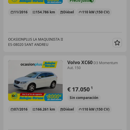
Precio
justo
11/2016
154.786 km
Diésel
110 kW (150 CV)
OCASIONPLUS LA MAQUINISTA II
ES-08020 SANT ANDREU
Guar
Volvo XC60
D3 Momentum
Aut. 150
€ 17.050
1
Sin
comparación
07/2016
166.261 km
Diésel
110 kW (150 CV)