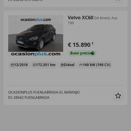
Guar
Volvo XC60
D4 Kinetic Aut.
190
€ 15.890
1
Buen
precio
12/2016
172.351 km
Diésel
140 kW (190 CV)
OCASIONPLUS FUENLABRADA-EL NARANJO
ES-28942 FUENLABRADA
Guar