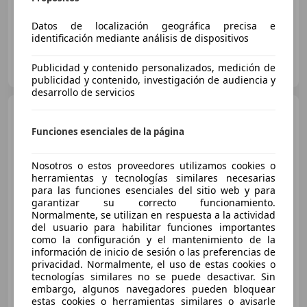
Datos de localización geográfica precisa e
identificación mediante análisis de dispositivos
OCASIONPLUS LAS ROZAS II
Publicidad y contenido personalizados, medición de
ES-28232 LAS ROZAS
Guar
publicidad y contenido, investigación de audiencia y
desarrollo de servicios
Volvo XC60
D3 Kinetic Aut.
150
Funciones esenciales de la página
Nosotros o estos proveedores utilizamos cookies o
€ 15.890
1
herramientas y tecnologías similares necesarias
para las funciones esenciales del sitio web y para
Precio
justo
garantizar su correcto funcionamiento.
Normalmente, se utilizan en respuesta a la actividad
12/2016
172.351 km
Diésel
110 kW (150 CV)
del usuario para habilitar funciones importantes
como la configuración y el mantenimiento de la
información de inicio de sesión o las preferencias de
privacidad. Normalmente, el uso de estas cookies o
tecnologías similares no se puede desactivar. Sin
OCASIONPLUS LA MAQUINISTA II
embargo, algunos navegadores pueden bloquear
ES-08020 SANT ANDREU
estas cookies o herramientas similares o avisarle
Guar