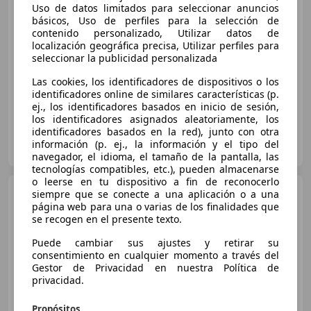
Uso de datos limitados para seleccionar anuncios
€ 16.590
básicos, Uso de perfiles para la selección de
1
contenido personalizado, Utilizar datos de
Precio
justo
localización geográfica precisa, Utilizar perfiles para
seleccionar la publicidad personalizada
01/2016
125.120 km
Diésel
110 kW (150 CV)
Las cookies, los identificadores de dispositivos o los
identificadores online de similares características (p.
ej., los identificadores basados en inicio de sesión,
los identificadores asignados aleatoriamente, los
identificadores basados en la red), junto con otra
OCASIONPLUS LA MAQUINISTA II
información (p. ej., la información y el tipo del
ES-08020 SANT ANDREU
Guar
navegador, el idioma, el tamaño de la pantalla, las
tecnologías compatibles, etc.), pueden almacenarse
o leerse en tu dispositivo a fin de reconocerlo
Volvo XC60
D3 Kinetic 150
siempre que se conecte a una aplicación o a una
página web para una o varias de los finalidades que
se recogen en el presente texto.
Puede cambiar sus ajustes y retirar su
€ 15.890
1
consentimiento en cualquier momento a través del
Gestor de Privacidad en nuestra Política de
Precio
justo
privacidad.
11/2016
154.786 km
Diésel
110 kW (150 CV)
Propósitos