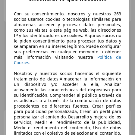
OCASIONPLUS LA MAQUINISTA II
Con su consentimiento, nosotros y nuestros 263
ES-08020 SANT ANDREU
Guar
socios usamos cookies o tecnologías similares para
almacenar, acceder y procesar datos personales,
como sus visitas a esta página web, las direcciones
IP y los identificadores de cookies. Algunos socios no
le piden consentimiento para procesar tus datos y
se amparan en su interés legítimo. Puede configurar
sus preferencias en cualquier momento u obtener
más información visitando nuestra
Política de
Cookies
.
Nosotros y nuestros socios hacemos el siguiente
tratamiento de datos:Almacenar la información en
un dispositivo y/o acceder a ella, Analizar
activamente las características del dispositivo para
su identificación, Comprender al público a través de
estadísticas o a través de la combinación de datos
procedentes de diferentes fuentes, Crear perfiles
para publicidad personalizada, Crear un perfil para
Volvo XC60
personalizar el contenido, Desarrollo y mejora de los
D3 Kinetic 150
servicios, Medir el rendimiento de la publicidad,
Medir el rendimiento del contenido, Uso de datos
limitados con el objetivo de seleccionar el contenido,