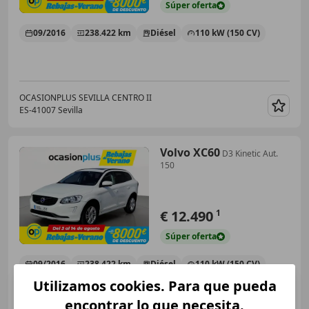
Súper
oferta
09/2016
238.422 km
Diésel
110 kW (150 CV)
OCASIONPLUS SEVILLA CENTRO II
ES-41007 Sevilla
Guar
Volvo XC60
D3 Kinetic Aut.
150
€ 12.490
1
Súper
oferta
09/2016
238.422 km
Diésel
110 kW (150 CV)
Utilizamos cookies. Para que pueda
encontrar lo que necesita.