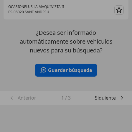
OCASIONPLUS LA MAQUINISTA II
ES-08020 SANT ANDREU
Guar
¿Desea ser informado
automáticamente sobre vehículos
nuevos para su búsqueda?
Guardar búsqueda
Anterior
1
/
3
Siguiente