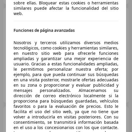
sobre ellas. Bloquear estas cookies o herramientas
similares puede afectar la funcionalidad del sitio
web.
Volvo XC60
D3 Kinetic Aut.
150
Funciones de página avanzadas
€ 15.890
1
Nosotros y terceros utilizamos diversos medios
tecnológicos, como cookies y herramientas similares,
Precio
justo
en nuestro sitio web para ofrecerle funciones
ampliadas y garantizar una mejor experiencia de
12/2016
172.351 km
Diésel
110 kW (150 CV)
usuario. Gracias a estas funcionalidades ampliadas,
le permitimos personalizar nuestra oferta; por
ejemplo, para que pueda continuar sus búsquedas
en una visita posterior, mostrarle ofertas adecuadas
en su zona o proporcionar y evaluar publicidad y
mensajes personalizados. Almacenamos su
OCASIONPLUS LAS ROZAS II
dirección de correo electrónico localmente si la
ES-28232 LAS ROZAS
Guar
proporciona para búsquedas guardadas, vehículos
favoritos o para la evaluación de precios. Esto le
facilita el uso del sitio web, ya que no tiene que
Volvo XC60
D3 Kinetic Aut.
volver a introducirla en visitas posteriores. Con su
150
consentimiento, se transmitirá información basada
en el uso a los concesionarios con los que contacte.