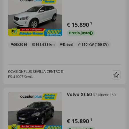
€ 15.890
1
Precio
justo
08/2016
161.681 km
Diésel
110 kW (150 CV)
OCASIONPLUS SEVILLA CENTRO II
ES-41007 Sevilla
Guar
Volvo XC60
D3 Kinetic 150
€ 15.890
1