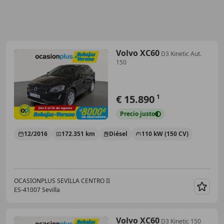
Volvo XC60
D3 Kinetic Aut.
150
€ 15.890
1
Precio
justo
12/2016
172.351 km
Diésel
110 kW (150 CV)
OCASIONPLUS SEVILLA CENTRO II
ES-41007 Sevilla
Guar
Volvo XC60
D3 Kinetic 150