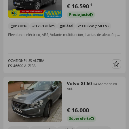
€ 16.590
1
Precio
justo
01/2016
125.120 km
Diésel
110 kW (150 CV)
Elevalunas eléctrico, ABS, Volante multifunción, Llantas de aleación, ESP, Climatizador automático, Inmovilizador, Airbag del conductor
OCASIONPLUS ALZIRA
ES-46600 ALZIRA
Guar
Volvo XC60
D4 Momentum
Aut.
€ 16.000
Súper
oferta