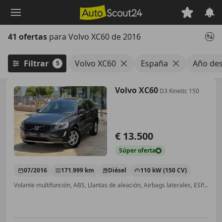
Saltar
al
contenido
41 ofertas
para Volvo XC60 de 2016
principal
Filtrar
Volvo XC60
España
Año de
5
Volvo XC60
D3 Kinetic 150
€ 13.500
Súper
oferta
07/2016
171.999 km
Diésel
110 kW (150 CV)
Volante multifunción, ABS, Llantas de aleación, Airbags laterales, ESP, Inmovilizador, Airbag del conductor, Cierre centralizado