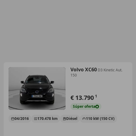
Volvo XC60
D3 Kinetic Aut.
150
€ 13.790
1
Súper
oferta
04/2016
170.478 km
Diésel
110 kW (150 CV)