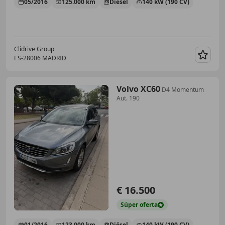
05/2016
125.000 km
Diésel
140 kW (190 CV)
Clidrive Group
ES-28006 MADRID
Guar
Volvo XC60
D4 Momentum
Aut. 190
€ 16.500
Súper
oferta
01/2016
123.000 km
Diésel
140 kW (190 CV)