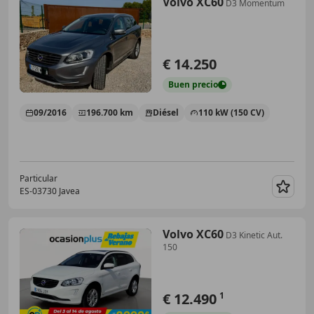
Volvo XC60
D3 Momentum
€ 14.250
Buen
precio
09/2016
196.700 km
Diésel
110 kW (150 CV)
Particular
ES-03730 Javea
Guar
Volvo XC60
D3 Kinetic Aut.
150
€ 12.490
1