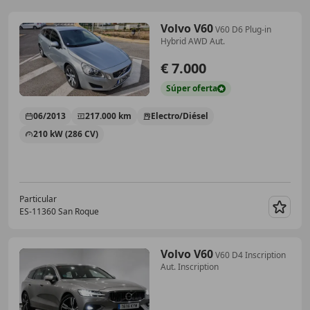
Volvo V60
V60 D6 Plug-in
Hybrid AWD Aut.
€ 7.000
Súper
oferta
06/2013
217.000 km
Electro/Diésel
210 kW (286 CV)
Particular
ES-11360 San Roque
Guar
Volvo V60
V60 D4 Inscription
Aut. Inscription