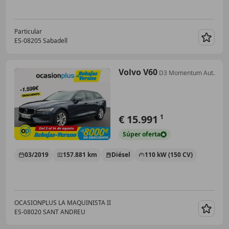
Particular
ES-08205 Sabadell
Guar
Volvo V60
D3 Momentum Aut.
€ 15.991
1
Súper
oferta
03/2019
157.881 km
Diésel
110 kW (150 CV)
OCASIONPLUS LA MAQUINISTA II
ES-08020 SANT ANDREU
Guar