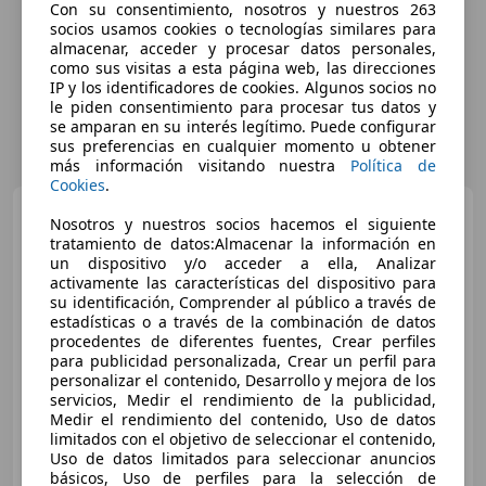
Con su consentimiento, nosotros y nuestros 263
socios usamos cookies o tecnologías similares para
almacenar, acceder y procesar datos personales,
como sus visitas a esta página web, las direcciones
IP y los identificadores de cookies. Algunos socios no
le piden consentimiento para procesar tus datos y
se amparan en su interés legítimo. Puede configurar
sus preferencias en cualquier momento u obtener
más información visitando nuestra
Política de
Cookies
.
Volvo V60
2.0 D B4 AUTO
Nosotros y nuestros socios hacemos el siguiente
MOMENTUM BUSINESS 197CV
tratamiento de datos:Almacenar la información en
5P # IVA DED
un dispositivo y/o acceder a ella, Analizar
activamente las características del dispositivo para
€ 16.650
su identificación, Comprender al público a través de
estadísticas o a través de la combinación de datos
Sin
comparación
procedentes de diferentes fuentes, Crear perfiles
para publicidad personalizada, Crear un perfil para
03/2022
163.900 km
Electro/Gasolina
personalizar el contenido, Desarrollo y mejora de los
servicios, Medir el rendimiento de la publicidad,
145 kW (197 CV)
Medir el rendimiento del contenido, Uso de datos
limitados con el objetivo de seleccionar el contenido,
Uso de datos limitados para seleccionar anuncios
básicos, Uso de perfiles para la selección de