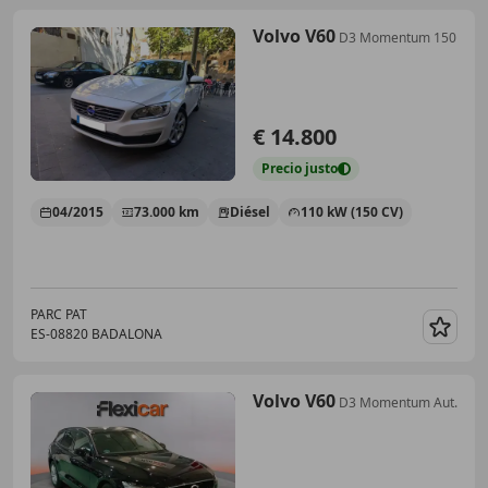
Volvo V60
D3 Momentum 150
€ 14.800
Precio
justo
04/2015
73.000 km
Diésel
110 kW (150 CV)
PARC PAT
ES-08820 BADALONA
Guar
Volvo V60
D3 Momentum Aut.