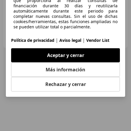
que proporciona al realizar consultas de
financiación durante 30 días y reutilizarla
05/2012
166.700 km
Gasolina
149 kW (203 CV)
automáticamente durante este periodo para
completar nuevas consultas. Sin el uso de dichas
cookies/herramientas, estas funciones ampliadas no
se pueden utilizar total o parcialmente.
GARAGE CLUB
|
|
Política de privacidad
Aviso legal
Vendor List
ES-8520 LLERONA
Guar
Aceptar y cerrar
Más información
Rechazar y cerrar