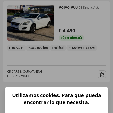
Volvo V60
D3 Kinetic Aut.
€ 4.490
Súper
oferta
06/2011
362.000 km
Diésel
120 kW (163 CV)
CR CARS & CARAVANING
ES-36212 VIGO
Guar
Utilizamos cookies. Para que pueda
encontrar lo que necesita.