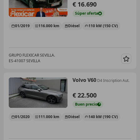
€ 16.690
Súper
oferta
01/2019
116.000 km
Diésel
110 kW (150 CV)
GRUPO FLEXICAR SEVILLA.
ES-41007 SEVILLA
Guar
Volvo V60
D4 Inscription Aut.
€ 22.500
Buen
precio
01/2020
111.000 km
Diésel
140 kW (190 CV)