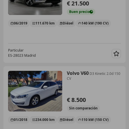
€ 21.500
Buen
precio
06/2019
111.670 km
Diésel
140 kW (190 CV)
Particular
ES-28023 Madrid
Guar
Volvo V60
D3 Kinetic 2.0d 150
CV
€ 8.500
Sin
comparación
01/2018
234.000 km
Diésel
110 kW (150 CV)