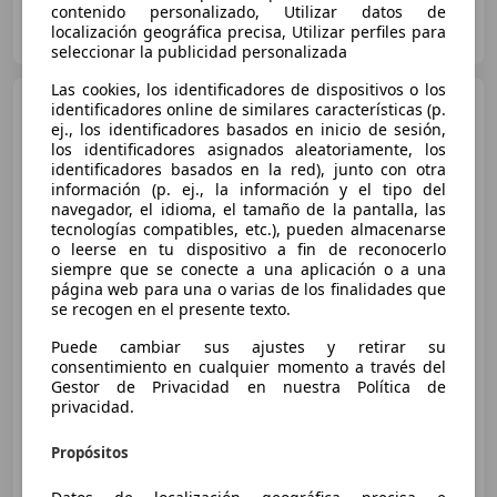
contenido personalizado, Utilizar datos de
AUTOFESA
localización geográfica precisa, Utilizar perfiles para
ES-28430 ALPEDRETE
Guar
seleccionar la publicidad personalizada
Las cookies, los identificadores de dispositivos o los
Volvo V60
V60 D3 Momentum
identificadores online de similares características (p.
Momentum
ej., los identificadores basados en inicio de sesión,
los identificadores asignados aleatoriamente, los
identificadores basados en la red), junto con otra
información (p. ej., la información y el tipo del
navegador, el idioma, el tamaño de la pantalla, las
tecnologías compatibles, etc.), pueden almacenarse
o leerse en tu dispositivo a fin de reconocerlo
siempre que se conecte a una aplicación o a una
página web para una o varias de los finalidades que
se recogen en el presente texto.
€ 16.500
Puede cambiar sus ajustes y retirar su
Súper
oferta
consentimiento en cualquier momento a través del
Gestor de Privacidad en nuestra Política de
06/2018
68.000 km
Diésel
110 kW (150 CV)
privacidad.
Propósitos