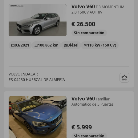
Volvo V60
D3 MOMENTUM
2.0 150CV AUT 8V
€ 26.500
Sin
comparación
03/2021
100.862 km
Diésel
110 kW (150 CV)
VOLVO INDACAR
ES-04230 HUERCAL DE ALMERIA
Guar
Volvo V60
Familiar
Automático de 5 Puertas
€ 5.999
Sin
comparación