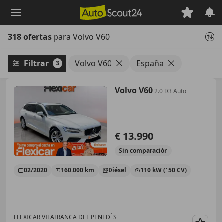
Saltar
al
contenido
318 ofertas
para Volvo V60
principal
Filtrar
Volvo V60
España
3
Volvo V60
2.0 D3 Auto
€ 13.990
Sin
comparación
02/2020
160.000 km
Diésel
110 kW (150 CV)
FLEXICAR VILAFRANCA DEL PENEDÈS