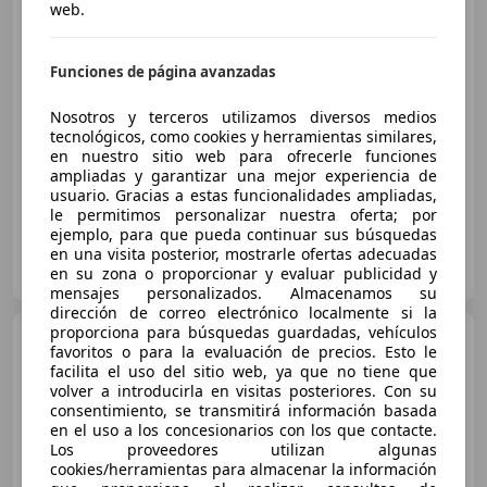
web.
MPW.
€ 37.500
Funciones de página avanzadas
Súper
oferta
Nosotros y terceros utilizamos diversos medios
tecnológicos, como cookies y herramientas similares,
04/2024
1.770 km
Diésel
140 kW (190 CV)
en nuestro sitio web para ofrecerle funciones
ampliadas y garantizar una mejor experiencia de
usuario. Gracias a estas funcionalidades ampliadas,
le permitimos personalizar nuestra oferta; por
ejemplo, para que pueda continuar sus búsquedas
en una visita posterior, mostrarle ofertas adecuadas
Particular
en su zona o proporcionar y evaluar publicidad y
ES-29018 Málaga
Guar
mensajes personalizados. Almacenamos su
dirección de correo electrónico localmente si la
proporciona para búsquedas guardadas, vehículos
Volvo V60
2.0T Momentum
favoritos o para la evaluación de precios. Esto le
Aut.
facilita el uso del sitio web, ya que no tiene que
volver a introducirla en visitas posteriores. Con su
consentimiento, se transmitirá información basada
en el uso a los concesionarios con los que contacte.
€ 8.499
Los proveedores utilizan algunas
cookies/herramientas para almacenar la información
Súper
oferta