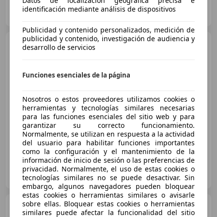
Datos de localización geográfica precisa e
Particular
identificación mediante análisis de dispositivos
ES-10350 Almaraz
Guar
Publicidad y contenido personalizados, medición de
publicidad y contenido, investigación de audiencia y
Volvo V60
2.0 D3 Summum
desarrollo de servicios
Funciones esenciales de la página
€ 15.690
Nosotros o estos proveedores utilizamos cookies o
Súper
oferta
herramientas y tecnologías similares necesarias
para las funciones esenciales del sitio web y para
06/2018
80.130 km
Diésel
110 kW (150 CV)
garantizar su correcto funcionamiento.
Normalmente, se utilizan en respuesta a la actividad
del usuario para habilitar funciones importantes
como la configuración y el mantenimiento de la
información de inicio de sesión o las preferencias de
Bosch Automobils
privacidad. Normalmente, el uso de estas cookies o
ES-08339 VILASSAR DE DALT
tecnologías similares no se puede desactivar. Sin
Guar
embargo, algunos navegadores pueden bloquear
estas cookies o herramientas similares o avisarle
sobre ellas. Bloquear estas cookies o herramientas
Volvo V60
Volvo V60 Plus, B4,
similares puede afectar la funcionalidad del sitio
Diésel, Dark”. Matrícula: 9553