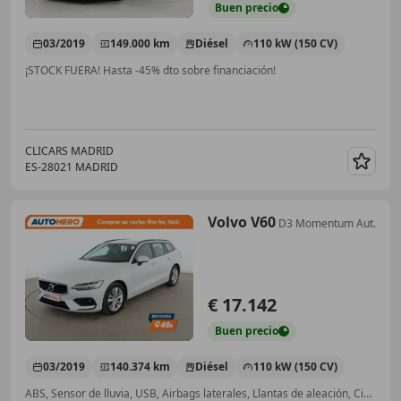
Buen
precio
03/2019
149.000 km
Diésel
110 kW (150 CV)
¡STOCK FUERA! Hasta -45% dto sobre financiación!
CLICARS MADRID
ES-28021 MADRID
Guar
Volvo V60
D3 Momentum Aut.
€ 17.142
Buen
precio
03/2019
140.374 km
Diésel
110 kW (150 CV)
ABS, Sensor de lluvia, USB, Airbags laterales, Llantas de aleación, Cierre centralizado, ESP, Elevalunas eléctrico