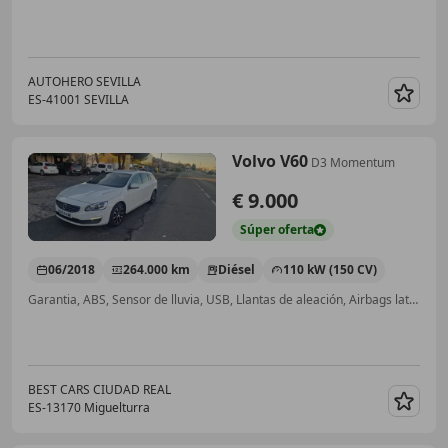
AUTOHERO SEVILLA
ES-41001 SEVILLA
Guar
Volvo V60
D3 Momentum
€ 9.000
Súper
oferta
06/2018
264.000 km
Diésel
110 kW (150 CV)
Garantia, ABS, Sensor de lluvia, USB, Llantas de aleación, Airbags laterales, Elevalunas eléctrico, ESP
BEST CARS CIUDAD REAL
ES-13170 Miguelturra
Guar