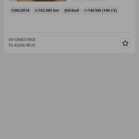
06/2018
192.085 km
Diésel
140 kW (190 CV)
DV SINIESTROS
ES-43206 REUS
Guar