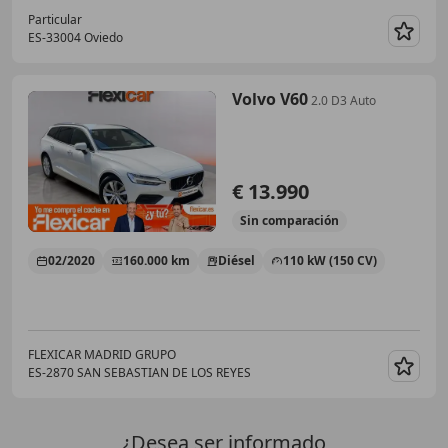
Particular
ES-33004 Oviedo
Guar
Volvo V60
2.0 D3 Auto
€ 13.990
Sin
comparación
02/2020
160.000 km
Diésel
110 kW (150 CV)
FLEXICAR MADRID GRUPO
ES-2870 SAN SEBASTIAN DE LOS REYES
Guar
¿Desea ser informado