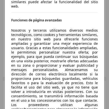
similares puede afectar la funcionalidad del sitio
Volvo XC60
D4 Momentum
web.
AWD
Funciones de página avanzadas
€ 17.428
Nosotros y terceros utilizamos diversos medios
Súper
oferta
tecnológicos, como cookies y herramientas similares,
en nuestro sitio web para ofrecerle funciones
ampliadas y garantizar una mejor experiencia de
04/2017
121.664 km
Diésel
140 kW (190 CV)
usuario. Gracias a estas funcionalidades ampliadas,
le permitimos personalizar nuestra oferta; por
ejemplo, para que pueda continuar sus búsquedas
en una visita posterior, mostrarle ofertas adecuadas
en su zona o proporcionar y evaluar publicidad y
AUTOHERO BARCELONA
mensajes personalizados. Almacenamos su
ES-08903 SANT ADRIÀ DE BESÒS
Guar
dirección de correo electrónico localmente si la
proporciona para búsquedas guardadas, vehículos
favoritos o para la evaluación de precios. Esto le
Volvo XC60
T6 Recharge
facilita el uso del sitio web, ya que no tiene que
Inscription
volver a introducirla en visitas posteriores. Con su
consentimiento, se transmitirá información basada
en el uso a los concesionarios con los que contacte.
Los proveedores utilizan algunas
€ 27.590