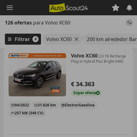
Saltar
al
contenido
126 ofertas
para Volvo XC60
principal
Filtrar
Volvo XC60
200 km alrededor Ba
4
Volvo XC60
2.0 T6 Recharge
Plug-in Hybrid Plus Bright AWD
€ 34.363
Súper
oferta
04/2022
31.828 km
Electro/Gasolina
257 kW (349 CV)