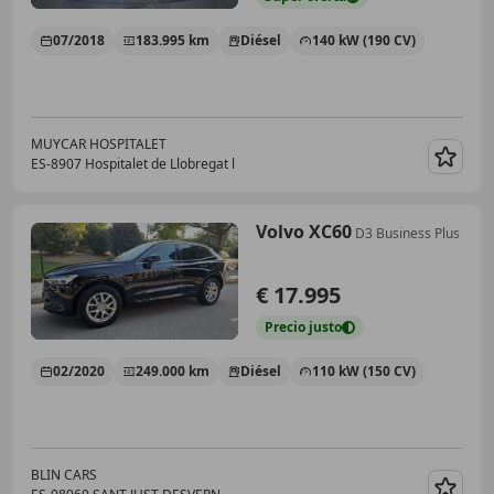
07/2018
183.995 km
Diésel
140 kW (190 CV)
MUYCAR HOSPITALET
ES-8907 Hospitalet de Llobregat l
Guar
Volvo XC60
D3 Business Plus
€ 17.995
Precio
justo
02/2020
249.000 km
Diésel
110 kW (150 CV)
BLIN CARS