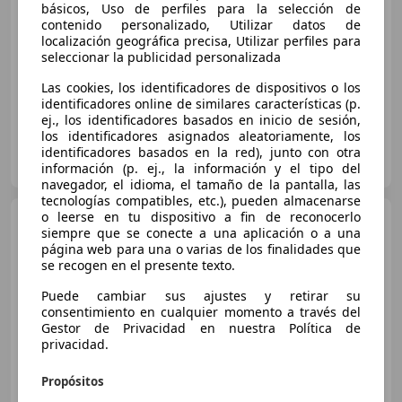
€ 12.899
básicos, Uso de perfiles para la selección de
contenido personalizado, Utilizar datos de
Buen
precio
localización geográfica precisa, Utilizar perfiles para
seleccionar la publicidad personalizada
06/2011
104.000 km
Diésel
120 kW (163 CV)
Las cookies, los identificadores de dispositivos o los
identificadores online de similares características (p.
ej., los identificadores basados en inicio de sesión,
los identificadores asignados aleatoriamente, los
GARAGE CLUB
identificadores basados en la red), junto con otra
ES-8520 LLERONA
Guar
información (p. ej., la información y el tipo del
navegador, el idioma, el tamaño de la pantalla, las
tecnologías compatibles, etc.), pueden almacenarse
o leerse en tu dispositivo a fin de reconocerlo
Volvo XC60
D3 Kinetic 150
siempre que se conecte a una aplicación o a una
página web para una o varias de los finalidades que
se recogen en el presente texto.
Puede cambiar sus ajustes y retirar su
€ 13.102
1
consentimiento en cualquier momento a través del
Gestor de Privacidad en nuestra Política de
Buen
precio
privacidad.
06/2017
194.153 km
Diésel
110 kW (150 CV)
Propósitos