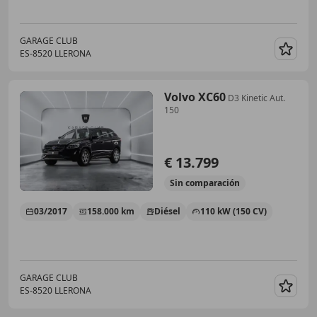
GARAGE CLUB
ES-8520 LLERONA
Guar
Volvo XC60
D3 Kinetic Aut.
150
€ 13.799
Sin
comparación
03/2017
158.000 km
Diésel
110 kW (150 CV)
GARAGE CLUB
ES-8520 LLERONA
Guar