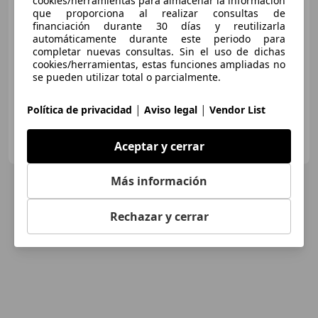
cookies/herramientas para almacenar la información
que proporciona al realizar consultas de
Súper
oferta
financiación durante 30 días y reutilizarla
automáticamente durante este periodo para
04/2021
87.217 km
Electro/Gasolina
completar nuevas consultas. Sin el uso de dichas
cookies/herramientas, estas funciones ampliadas no
258 kW (351 CV)
se pueden utilizar total o parcialmente.
|
|
Política de privacidad
Aviso legal
Vendor List
HR MOTOR MANRESA
Aceptar y cerrar
ES-8241 Manresa
Guar
Más información
Rechazar y cerrar