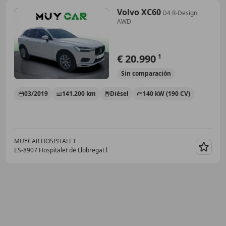
Volvo XC60
D4 R-Design
AWD
€ 20.990
1
Sin
comparación
03/2019
141.200 km
Diésel
140 kW (190 CV)
MUYCAR HOSPITALET
ES-8907 Hospitalet de Llobregat l
Guar