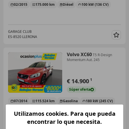
02/2015
175.000 km
Diésel
100 kW (136 CV)
GARAGE CLUB
ES-8520 LLERONA
Guar
Volvo XC60
T5 R-Design
Momentum Aut. 245
€ 14.900
1
Súper
oferta
07/2014
115.524 km
Gasolina
180 kW (245 CV)
Utilizamos cookies. Para que pueda
encontrar lo que necesita.
OCASIONPLUS LA MAQUINISTA II