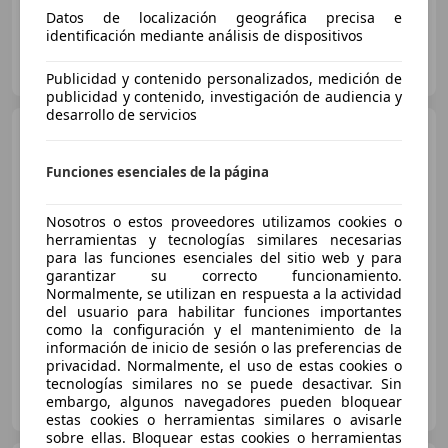
Datos de localización geográfica precisa e
identificación mediante análisis de dispositivos
OCASIONPLUS LA MAQUINISTA II
ES-08020 SANT ANDREU
Guar
Publicidad y contenido personalizados, medición de
publicidad y contenido, investigación de audiencia y
desarrollo de servicios
Volvo XC60
D4 R-Design
AWD
Funciones esenciales de la página
€ 20.990
1
Nosotros o estos proveedores utilizamos cookies o
herramientas y tecnologías similares necesarias
Sin
comparación
para las funciones esenciales del sitio web y para
garantizar su correcto funcionamiento.
Normalmente, se utilizan en respuesta a la actividad
03/2019
141.200 km
Diésel
140 kW (190 CV)
del usuario para habilitar funciones importantes
como la configuración y el mantenimiento de la
información de inicio de sesión o las preferencias de
privacidad. Normalmente, el uso de estas cookies o
tecnologías similares no se puede desactivar. Sin
MUYCAR GIRONA
embargo, algunos navegadores pueden bloquear
ES-17005 GIRONA
Guar
estas cookies o herramientas similares o avisarle
sobre ellas. Bloquear estas cookies o herramientas