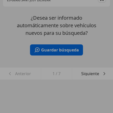
ES-08960 SANT JUST DESVERN
Guar
¿Desea ser informado
automáticamente sobre vehículos
nuevos para su búsqueda?
Guardar búsqueda
Anterior
1
/
7
Siguiente