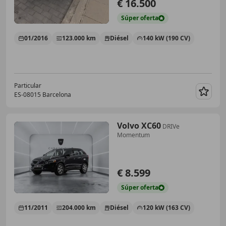
€ 16.500
Súper
oferta
01/2016
123.000 km
Diésel
140 kW (190 CV)
Particular
ES-08015 Barcelona
Guar
Volvo XC60
DRIVe
Momentum
€ 8.599
Súper
oferta
11/2011
204.000 km
Diésel
120 kW (163 CV)