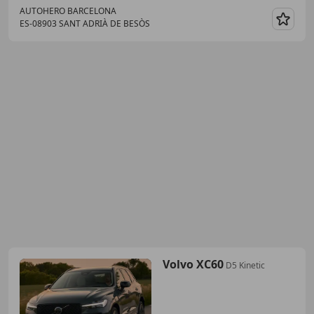
AUTOHERO BARCELONA
ES-08903 SANT ADRIÀ DE BESÒS
Guar
Volvo XC60
D5 Kinetic