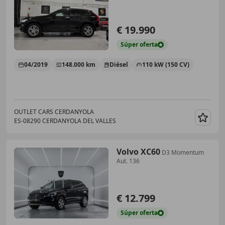
€ 19.990
Súper
oferta
04/2019
148.000 km
Diésel
110 kW (150 CV)
OUTLET CARS CERDANYOLA
ES-08290 CERDANYOLA DEL VALLES
Guar
Volvo XC60
D3 Momentum
Aut. 136
€ 12.799
Súper
oferta