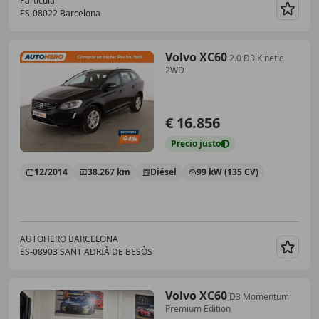
Particular
ES-08022 Barcelona
Guar
Volvo XC60
2.0 D3 Kinetic
2WD
€ 16.856
Precio
justo
12/2014
38.267 km
Diésel
99 kW (135 CV)
AUTOHERO BARCELONA
ES-08903 SANT ADRIÀ DE BESÒS
Guar
Volvo XC60
D3 Momentum
Premium Edition