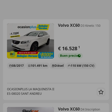
Volvo XC60
D3 Kinetic 150
€ 16.528
1
Buen
precio
08/2017
101.491 km
Diésel
110 kW (150 CV)
OCASIONPLUS LA MAQUINISTA II
ES-08020 SANT ANDREU
Guar
Volvo XC60
D4 Inscription