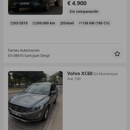
€ 4.900
Sin
comparación
03/2010
350.000 km
Diésel
136 kW (185 CV)
Farnes Automocion
ES-08970 Sant Joan Despí
Guar
Volvo XC60
D4 Momentum
Aut. 190