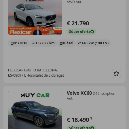
AWD Aut.
€ 21.790
Súper
oferta
01/2018
132.622 km
Diésel
140 kW (190 CV)
FLEXICAR GRUPO BARCELONA.
ES-08097 L'Hospitalet de Llobregat
Guar
Volvo XC60
D4 Inscription
Aut.
€ 18.490
1
Súper
oferta