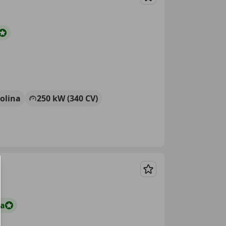
Guardar
olina
250 kW (340 CV)
Guardar
ta