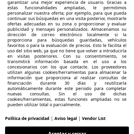
garantizar una mejor experiencia de usuario. Gracias a
estas funcionalidades ampliadas, le permitimos
personalizar nuestra oferta; por ejemplo, para que pueda
continuar sus búsquedas en una visita posterior, mostrarle
ofertas adecuadas en su zona o proporcionar y evaluar
publicidad y mensajes personalizados. Almacenamos su
dirección de correo electrónico localmente si la
10/2019
157.331 km
Di
proporciona para búsquedas guardadas, vehículos
favoritos o para la evaluación de precios. Esto le facilita el
uso del sitio web, ya que no tiene que volver a introducirla
LUS LAS ROZAS II
en visitas posteriores. Con su consentimiento, se
 LAS ROZAS
transmitirá información basada en el uso a los
concesionarios con los que contacte. Los proveedores
utilizan algunas cookies/herramientas para almacenar la
información que proporciona al realizar consultas de
agen Touareg
financiación durante 30 días y reutilizarla
3.0 TDI 210kW (286CV) Tip 4Mot
automáticamente durante este periodo para completar
nuevas consultas. Sin el uso de dichas
€ 30.990
cookies/herramientas, estas funciones ampliadas no se
Súper
oferta
pueden utilizar total o parcialmente.
|
|
Política de privacidad
Aviso legal
Vendor List
Aceptar y cerrar