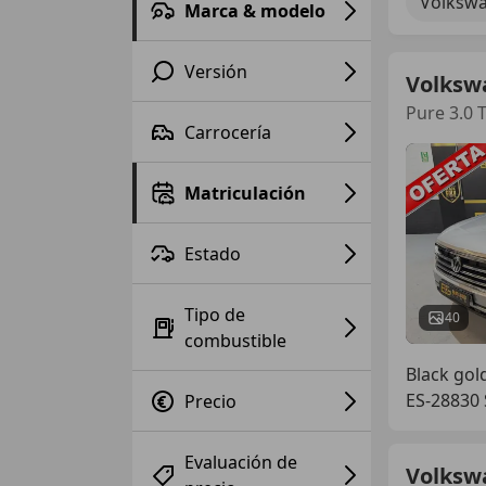
Volksw
Marca & modelo
Versión
Volksw
Pure 3.0 
Carrocería
Matriculación
Estado
Tipo de
40
combustible
Black gol
ES-28830
Precio
Evaluación de
Volksw