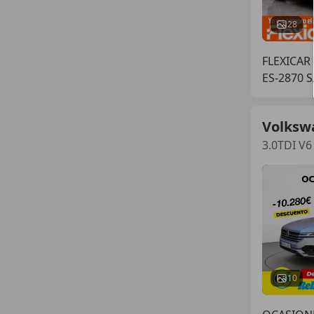
28
FLEXICA
ES-2870 
Volksw
3.0TDI V6
10