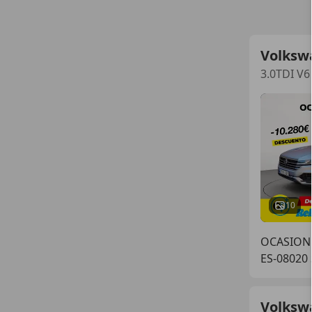
Volksw
3.0TDI V6
10
OCASIONP
ES-08020
Volksw