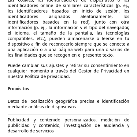
identificadores online de similares características (p. ej.,
los identificadores basados en inicio de sesión, los
identificadores asignados aleatoriamente, los
identificadores basados en la red), junto con otra
agen Touareg
información (p. ej., la información y el tipo del navegador,
 Pure Tiptronic 4Motion 170kW
el idioma, el tamaño de la pantalla, las tecnologías
compatibles, etc.), pueden almacenarse o leerse en tu
€ 25.410
dispositivo a fin de reconocerlo siempre que se conecte a
1
Súper
ofer
una aplicación o a una página web para una o varias de
los finalidades que se recogen en el presente texto.
Puede cambiar sus ajustes y retirar su consentimiento en
cualquier momento a través del Gestor de Privacidad en
nuestra Política de privacidad.
Propósitos
10/2019
157.331 km
Di
Datos de localización geográfica precisa e identificación
LUS LA MAQUINISTA II
mediante análisis de dispositivos
 SANT ANDREU
Publicidad y contenido personalizados, medición de
publicidad y contenido, investigación de audiencia y
desarrollo de servicios
agen Touareg