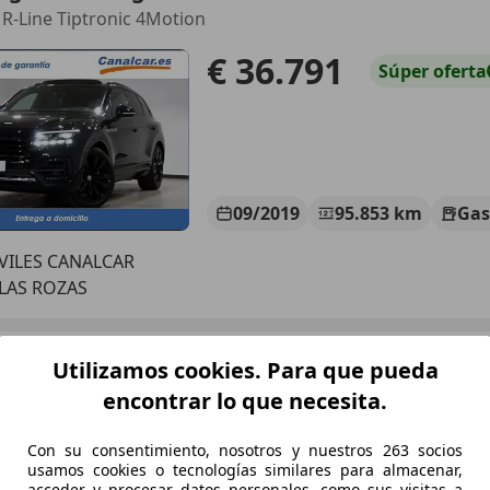
6 R-Line Tiptronic 4Motion
€ 36.791
Súper
oferta
09/2019
95.853 km
Gas
ILES CANALCAR
 LAS ROZAS
agen Touareg
Utilizamos cookies. Para que pueda
 Pure Tiptronic 4Motion 170kW
encontrar lo que necesita.
€ 28.466
1
Súper
ofer
Con su consentimiento, nosotros y nuestros 263 socios
usamos cookies o tecnologías similares para almacenar,
acceder y procesar datos personales, como sus visitas a