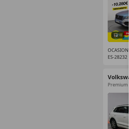
10
OCASIONP
ES-28232
Volksw
Premium 