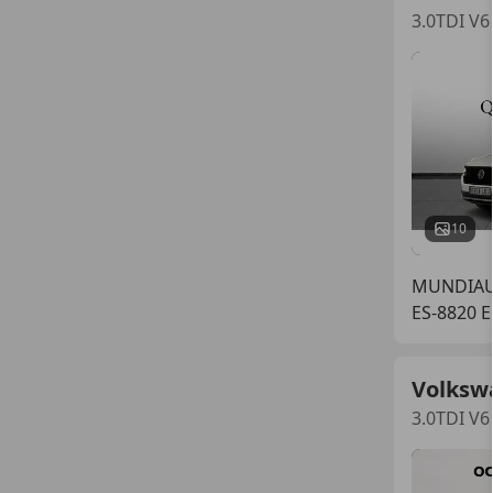
3.0TDI V
10
MUNDIAUT
ES-8820 
Volksw
3.0TDI V6