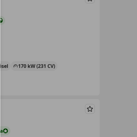
Guardar
ésel
170 kW (231 CV)
Guardar
ta