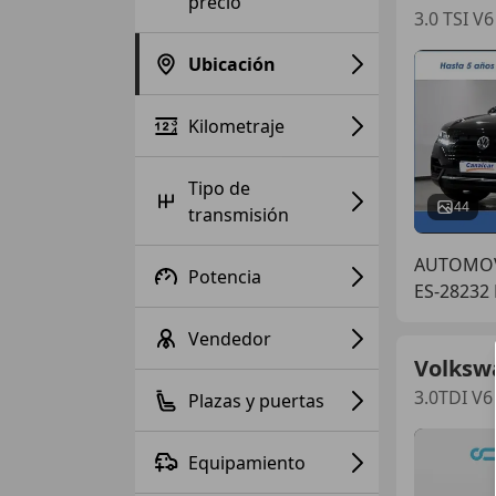
precio
3.0 TSI V
Ubicación
Kilometraje
Tipo de
44
transmisión
AUTOMOV
Potencia
ES-28232
Vendedor
Volksw
3.0TDI V6
Plazas y puertas
Equipamiento