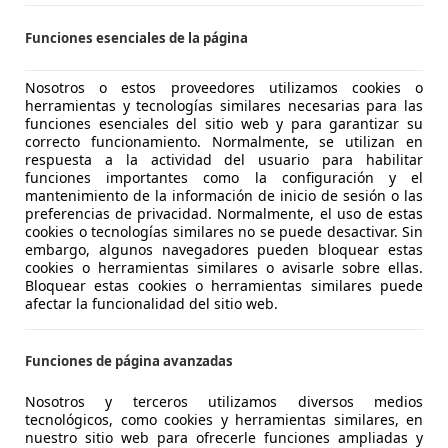
6 Premium Tiptronic Atmosphere 4M 170kW
Funciones esenciales de la página
€ 32.490
Buen
precio
Nosotros o estos proveedores utilizamos cookies o
herramientas y tecnologías similares necesarias para las
funciones esenciales del sitio web y para garantizar su
correcto funcionamiento. Normalmente, se utilizan en
respuesta a la actividad del usuario para habilitar
funciones importantes como la configuración y el
mantenimiento de la información de inicio de sesión o las
preferencias de privacidad. Normalmente, el uso de estas
12/2019
119.000 km
Di
cookies o tecnologías similares no se puede desactivar. Sin
embargo, algunos navegadores pueden bloquear estas
O 2000, S.L.
cookies o herramientas similares o avisarle sobre ellas.
EL PRAT DE LLOBREGAT
Bloquear estas cookies o herramientas similares puede
afectar la funcionalidad del sitio web.
agen Touareg
Funciones de página avanzadas
 Pure Tiptronic 4Motion 170kW
Nosotros y terceros utilizamos diversos medios
€ 25.410
tecnológicos, como cookies y herramientas similares, en
1
Súper
ofer
nuestro sitio web para ofrecerle funciones ampliadas y