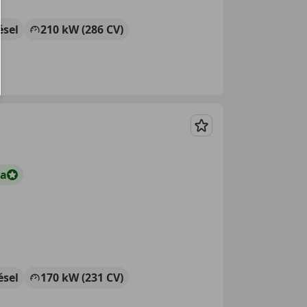
ésel
210 kW (286 CV)
Guardar
ta
ésel
170 kW (231 CV)