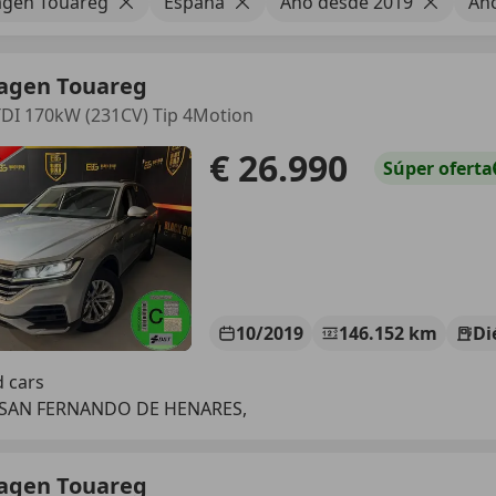
agen Touareg
España
Año desde 2019
Año
agen Touareg
TDI 170kW (231CV) Tip 4Motion
€ 26.990
Súper
oferta
10/2019
146.152 km
Di
d cars
 SAN FERNANDO DE HENARES,
agen Touareg