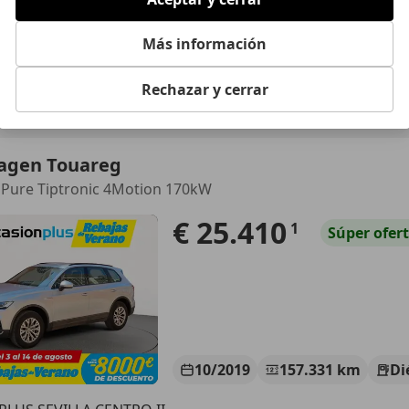
01/2019
141.000 km
Di
Más información
R MADRID GRUPO
Rechazar y cerrar
SAN SEBASTIAN DE LOS REYES
agen Touareg
 Pure Tiptronic 4Motion 170kW
€ 25.410
1
Súper
ofer
10/2019
157.331 km
Di