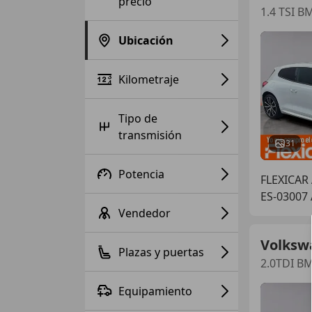
precio
1.4 TSI B
Ubicación
Kilometraje
Tipo de
transmisión
31
Potencia
FLEXICAR
ES-03007
Vendedor
Volksw
Plazas y puertas
2.0TDI B
Equipamiento