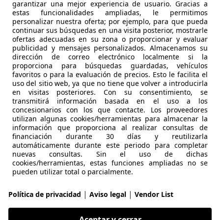
Precio
justo
garantizar una mejor experiencia de usuario. Gracias a
estas funcionalidades ampliadas, le permitimos
personalizar nuestra oferta; por ejemplo, para que pueda
continuar sus búsquedas en una visita posterior, mostrarle
ofertas adecuadas en su zona o proporcionar y evaluar
publicidad y mensajes personalizados. Almacenamos su
dirección de correo electrónico localmente si la
proporciona para búsquedas guardadas, vehículos
01/2017
112.100 km
Ga
favoritos o para la evaluación de precios. Esto le facilita el
uso del sitio web, ya que no tiene que volver a introducirla
en visitas posteriores. Con su consentimiento, se
 ALICANTE.
transmitirá información basada en el uso a los
 ALICANTE
concesionarios con los que contacte. Los proveedores
utilizan algunas cookies/herramientas para almacenar la
información que proporciona al realizar consultas de
financiación durante 30 días y reutilizarla
agen Scirocco
automáticamente durante este periodo para completar
MT R-Line
nuevas consultas. Sin el uso de dichas
cookies/herramientas, estas funciones ampliadas no se
€ 13.490
pueden utilizar total o parcialmente.
Súper
oferta
|
|
Política de privacidad
Aviso legal
Vendor List
Aceptar y cerrar