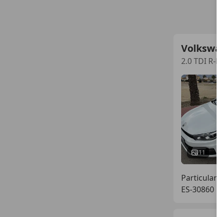
Volksw
2.0 TDI R
11
Particular
ES-30860