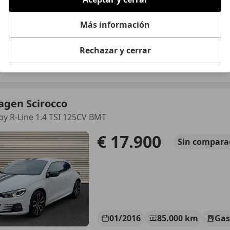
Más información
01/2017
97.000 km
Gas
Rechazar y cerrar
EXICAR VALENCIA.
 PATERNA
agen Scirocco
y R-Line 1.4 TSI 125CV BMT
€ 17.900
Sin
compara
01/2016
85.000 km
Gas