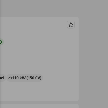
Guardar
sel
110 kW (150 CV)