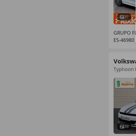
31
GRUPO FL
ES-46980
Volksw
Typhoon b
39