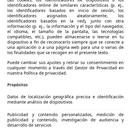
identificadores online de similares características (p. ej.,
los identificadores basados en inicio de sesión, los
identificadores asignados aleatoriamente, los
identificadores basados en la red), junto con otra
información (p. ej., la información y el tipo del navegador,
agen Scirocco
el idioma, el tamaño de la pantalla, las tecnologías
-Line (Blue Motion Technologie)
compatibles, etc.), pueden almacenarse o leerse en tu
dispositivo a fin de reconocerlo siempre que se conecte a
€ 19.999
una aplicación o a una página web para una o varias de
Precio
justo
los finalidades que se recogen en el presente texto.
Puede cambiar sus ajustes y retirar su consentimiento en
cualquier momento a través del Gestor de Privacidad en
nuestra Política de privacidad.
Propósitos
12/2016
46.000 km
Dié
Datos de localización geográfica precisa e identificación
mediante análisis de dispositivos
 Puerto De Mazarron
Publicidad y contenido personalizados, medición de
publicidad y contenido, investigación de audiencia y
desarrollo de servicios