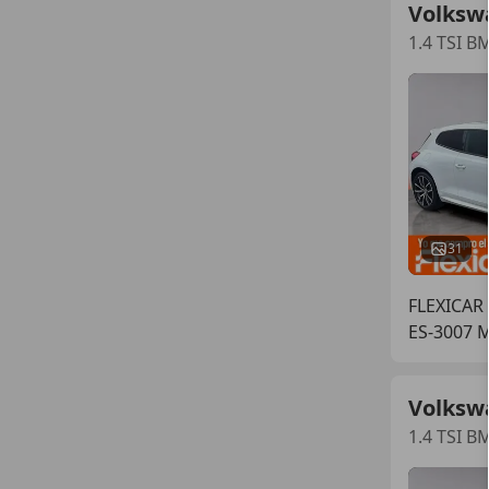
Volksw
1.4 TSI B
31
FLEXICAR
ES-3007 
Volksw
1.4 TSI B