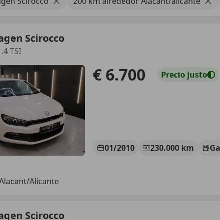
gen Scirocco
200 km alrededor Alacant/alicante
agen Scirocco
.4 TSI
€ 6.700
Precio
justo
01/2010
230.000 km
Ga
Alacant/Alicante
agen Scirocco