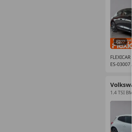
27
FLEXICAR
ES-03007
Volksw
1.4 TSI B