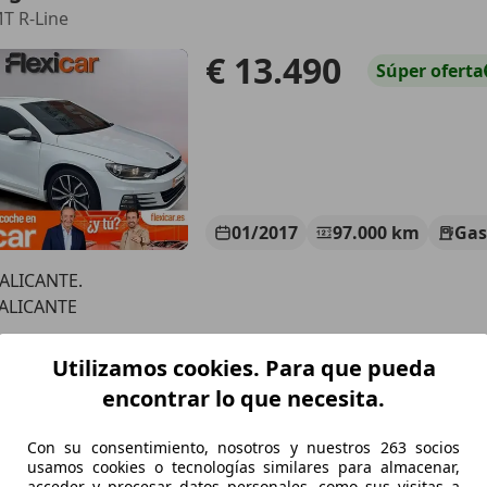
MT R-Line
€ 13.490
Súper
oferta
01/2017
97.000 km
Gas
 ALICANTE.
 ALICANTE
Utilizamos cookies. Para que pueda
agen Scirocco
encontrar lo que necesita.
MT Typhoon by R-Line 110kW
Con su consentimiento, nosotros y nuestros 263 socios
€ 16.490
Buen
precio
usamos cookies o tecnologías similares para almacenar,
acceder y procesar datos personales, como sus visitas a