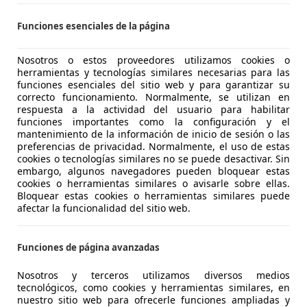
agen Scirocco
MT R-Line
Funciones esenciales de la página
€ 13.490
Súper
oferta
Nosotros o estos proveedores utilizamos cookies o
herramientas y tecnologías similares necesarias para las
funciones esenciales del sitio web y para garantizar su
correcto funcionamiento. Normalmente, se utilizan en
respuesta a la actividad del usuario para habilitar
funciones importantes como la configuración y el
mantenimiento de la información de inicio de sesión o las
preferencias de privacidad. Normalmente, el uso de estas
cookies o tecnologías similares no se puede desactivar. Sin
01/2017
97.000 km
Gas
embargo, algunos navegadores pueden bloquear estas
cookies o herramientas similares o avisarle sobre ellas.
 MURCIA.
Bloquear estas cookies o herramientas similares puede
MURCIA
afectar la funcionalidad del sitio web.
Funciones de página avanzadas
agen Scirocco
MT Typhoon by R-Line
Nosotros y terceros utilizamos diversos medios
tecnológicos, como cookies y herramientas similares, en
€ 15.390
nuestro sitio web para ofrecerle funciones ampliadas y