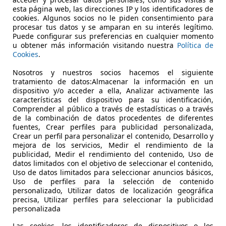
€ 13.300
Sin
compara
esta página web, las direcciones IP y los identificadores de
cookies. Algunos socios no le piden consentimiento para
procesar tus datos y se amparan en su interés legítimo.
Puede configurar sus preferencias en cualquier momento
u obtener más información visitando nuestra
Política de
Cookies
.
Nosotros y nuestros socios hacemos el siguiente
04/2015
137.173 km
Ga
tratamiento de datos:Almacenar la información en un
dispositivo y/o acceder a ella, Analizar activamente las
características del dispositivo para su identificación,
Barcelona
Comprender al público a través de estadísticas o a través
de la combinación de datos procedentes de diferentes
fuentes, Crear perfiles para publicidad personalizada,
Crear un perfil para personalizar el contenido, Desarrollo y
mejora de los servicios, Medir el rendimiento de la
publicidad, Medir el rendimiento del contenido, Uso de
datos limitados con el objetivo de seleccionar el contenido,
Uso de datos limitados para seleccionar anuncios básicos,
Uso de perfiles para la selección de contenido
personalizado, Utilizar datos de localización geográfica
precisa, Utilizar perfiles para seleccionar la publicidad
personalizada
Las cookies, los identificadores de dispositivos o los