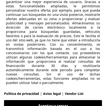
garantizar una mejor experiencia de usuario. Gracias a
estas funcionalidades ampliadas, le permitimos
01/2010
219.000 km
Di
personalizar nuestra oferta; por ejemplo, para que pueda
continuar sus búsquedas en una visita posterior, mostrarle
ofertas adecuadas en su zona o proporcionar y evaluar
O SPORT
publicidad y mensajes personalizados. Almacenamos su
Parla
dirección de correo electrónico localmente si la
proporciona para búsquedas guardadas, vehículos
favoritos o para la evaluación de precios. Esto le facilita el
uso del sitio web, ya que no tiene que volver a introducirla
agen Scirocco
en visitas posteriores. Con su consentimiento, se
transmitirá información basada en el uso a los
70cv DPF
concesionarios con los que contacte. Los proveedores
utilizan algunas cookies/herramientas para almacenar la
€ 6.350
Buen
precio
información que proporciona al realizar consultas de
financiación durante 30 días y reutilizarla
automáticamente durante este periodo para completar
nuevas consultas. Sin el uso de dichas
cookies/herramientas, estas funciones ampliadas no se
pueden utilizar total o parcialmente.
|
|
Política de privacidad
Aviso legal
Vendor List
12/2009
273.000 km
Di
Aceptar y cerrar