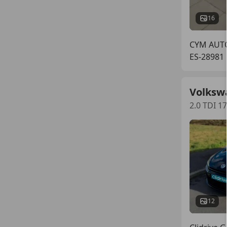
16
CYM AUT
ES-28981 
Volksw
2.0 TDI 1
12