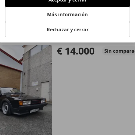
Group
 MADRID
Más información
agen Scirocco
Rechazar y cerrar
T 140
€ 14.000
Sin
compara