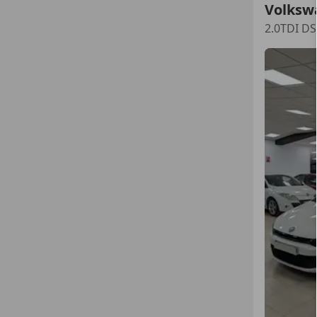
Volksw
2.0TDI D