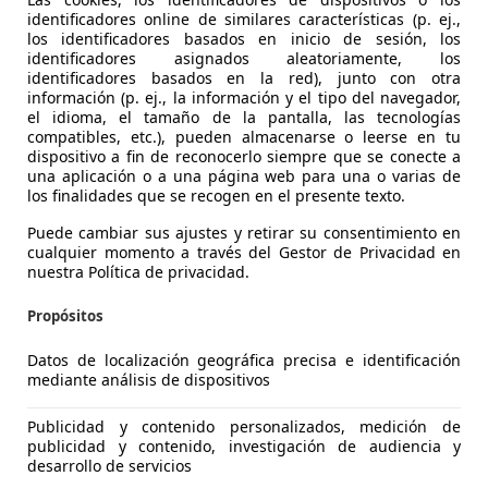
identificadores online de similares características (p. ej.,
los identificadores basados en inicio de sesión, los
identificadores asignados aleatoriamente, los
identificadores basados en la red), junto con otra
información (p. ej., la información y el tipo del navegador,
el idioma, el tamaño de la pantalla, las tecnologías
agen Scirocco
compatibles, etc.), pueden almacenarse o leerse en tu
dispositivo a fin de reconocerlo siempre que se conecte a
una aplicación o a una página web para una o varias de
los finalidades que se recogen en el presente texto.
€ 1
Sin
comparación
Puede cambiar sus ajustes y retirar su consentimiento en
cualquier momento a través del Gestor de Privacidad en
nuestra Política de privacidad.
Propósitos
02/1979
8.000 km
Gaso
Datos de localización geográfica precisa e identificación
mediante análisis de dispositivos
 Santander
Publicidad y contenido personalizados, medición de
publicidad y contenido, investigación de audiencia y
desarrollo de servicios