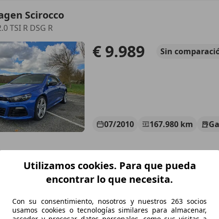
agen Scirocco
2.0 TSI R DSG R
€ 9.989
Sin
comparaci
07/2010
167.980 km
Ga
Granollers
Utilizamos cookies. Para que pueda
encontrar lo que necesita.
agen Scirocco
Con su consentimiento, nosotros y nuestros 263 socios
2.0 TSI BMT R-Line 220HP
usamos cookies o tecnologías similares para almacenar,
acceder y procesar datos personales, como sus visitas a