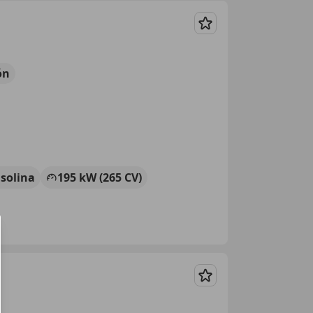
Guardar
ón
solina
195 kW (265 CV)
Guardar