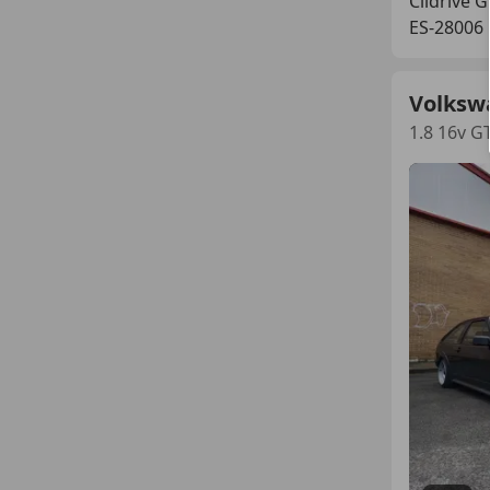
Clidrive 
ES-28006
Volksw
1.8 16v G