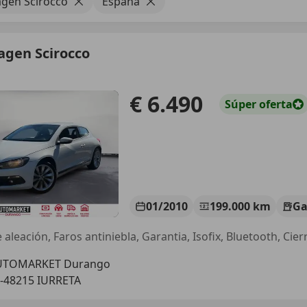
gen Scirocco
España
agen Scirocco
€ 6.490
Súper
oferta
01/2010
199.000 km
Ga
UTOMARKET Durango
-48215 IURRETA