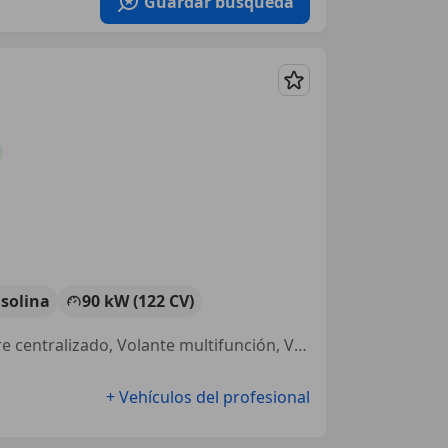
Guardar búsqueda
Guardar
solina
90 kW (122 CV)
Llantas de aleación, Faros antiniebla, Garantia, Isofix, Bluetooth, Cierre centralizado, Volante multifunción, Ventanas tintadas
+ Vehículos del profesional