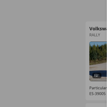
Volksw
RALLY
1
Particular
ES-39005