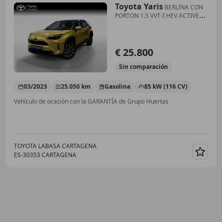
Toyota Yaris
BERLINA CON
PORTON 1.5 VVT-I HEV ACTIVE
PLUS 116 5
€ 25.800
Sin
comparación
03/2023
25.050 km
Gasolina
85 kW (116 CV)
Vehículo de ocasión con la GARANTÍA de Grupo Huertas
TOYOTA LABASA CARTAGENA
ES-30353 CARTAGENA
Guar