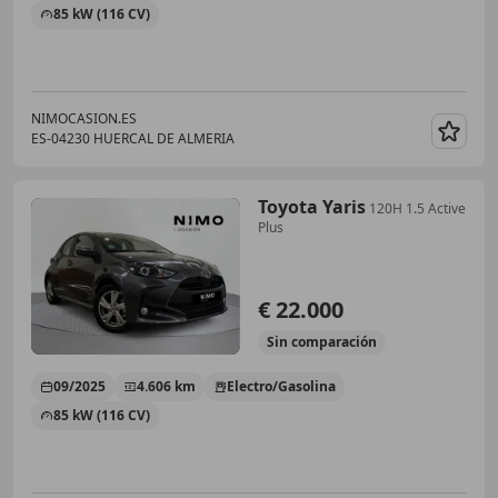
85 kW (116 CV)
NIMOCASION.ES
ES-04230 HUERCAL DE ALMERIA
Guar
Toyota Yaris
120H 1.5 Active
Plus
€ 22.000
Sin
comparación
09/2025
4.606 km
Electro/Gasolina
85 kW (116 CV)