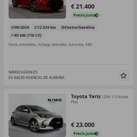
€ 21.400
Precio
justo
09/2024
12.524 km
Electro/Gasolina
85 kW (116 CV)
Faros antiniebla, Airbags laterales, Garantia, ABS
NIMOCASION.ES
ES-04230 HUERCAL DE ALMERIA
Guar
Toyota Yaris
120H 1.5 Active
Plus
€ 23.000
Precio
justo