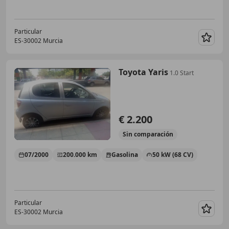
Particular
ES-30002 Murcia
Guar
Toyota Yaris
1.0 Start
€ 2.200
Sin
comparación
07/2000
200.000 km
Gasolina
50 kW (68 CV)
Particular
ES-30002 Murcia
Guar