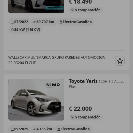
€ 18.490
Sin
comparación
07/2022
69.707 km
Electro/Gasolina
85 kW (116 CV)
WALLSCAR MULTIMARCA GRUPO PAREDES AUTOMOCION
ES-03204 ELCHE
Guar
Toyota Yaris
120H 1.5 Active
Plus
€ 22.000
Sin
comparación
09/2025
4.155 km
Electro/Gasolina