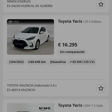
NIMOCASION.ES
ES-04230 HUERCAL DE ALMERIA
Guar
Toyota Yaris
125 S-Edition
€ 16.295
Sin
comparación
04/2022
80.648 km
Gasolina
92 kW (125 CV)
TOYOTA VALENCIA (Sakurauto S.A.)
ES-46014 VALENCIA
Guar
Toyota Yaris
120H 1.5 Style