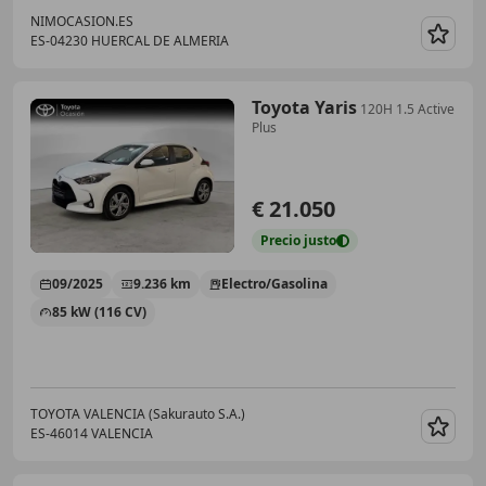
NIMOCASION.ES
ES-04230 HUERCAL DE ALMERIA
Guar
Toyota Yaris
120H 1.5 Active
Plus
€ 21.050
Precio
justo
09/2025
9.236 km
Electro/Gasolina
85 kW (116 CV)
TOYOTA VALENCIA (Sakurauto S.A.)
ES-46014 VALENCIA
Guar