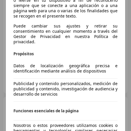
o leerse en tu dispositivo a fin de reconocerlo
Plus
siempre que se conecte a una aplicación o a una
página web para una o varias de los finalidades que
se recogen en el presente texto.
€ 21.795
Puede cambiar sus ajustes y retirar su
consentimiento en cualquier momento a través del
Precio
justo
Gestor de Privacidad en nuestra Política de
privacidad.
09/2025
6.322 km
Electro/Gasolina
85 kW (116 CV)
Propósitos
Datos de localización geográfica precisa e
identificación mediante análisis de dispositivos
TOYOTA VALENCIA (Sakurauto S.A.)
Publicidad y contenido personalizados, medición de
ES-46014 VALENCIA
Guar
publicidad y contenido, investigación de audiencia y
desarrollo de servicios
Toyota Yaris
120H 1.5 Style
Funciones esenciales de la página
Nosotros o estos proveedores utilizamos cookies o
€ 23.400
herramientas y tecnologías similares necesarias