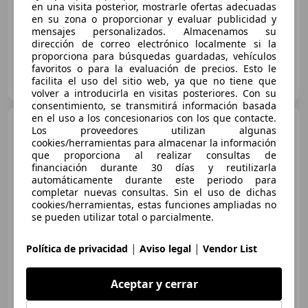
85 kW (116 CV)
en una visita posterior, mostrarle ofertas adecuadas
en su zona o proporcionar y evaluar publicidad y
mensajes personalizados. Almacenamos su
dirección de correo electrónico localmente si la
proporciona para búsquedas guardadas, vehículos
favoritos o para la evaluación de precios. Esto le
TOYOTA VALENCIA (Sakurauto S.A.)
facilita el uso del sitio web, ya que no tiene que
ES-46014 VALENCIA
Guar
volver a introducirla en visitas posteriores. Con su
consentimiento, se transmitirá información basada
en el uso a los concesionarios con los que contacte.
Toyota Yaris
120H 1.5 Active
Los proveedores utilizan algunas
Plus
cookies/herramientas para almacenar la información
que proporciona al realizar consultas de
financiación durante 30 días y reutilizarla
automáticamente durante este periodo para
€ 21.050
completar nuevas consultas. Sin el uso de dichas
cookies/herramientas, estas funciones ampliadas no
Precio
justo
se pueden utilizar total o parcialmente.
04/2025
13.632 km
Electro/Gasolina
|
|
Política de privacidad
Aviso legal
Vendor List
85 kW (116 CV)
Aceptar y cerrar