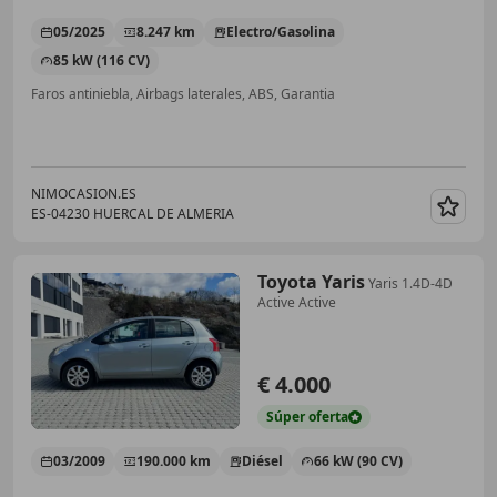
05/2025
8.247 km
Electro/Gasolina
85 kW (116 CV)
Faros antiniebla, Airbags laterales, ABS, Garantia
NIMOCASION.ES
ES-04230 HUERCAL DE ALMERIA
Guar
Toyota Yaris
Yaris 1.4D-4D
Active Active
€ 4.000
Súper
oferta
03/2009
190.000 km
Diésel
66 kW (90 CV)