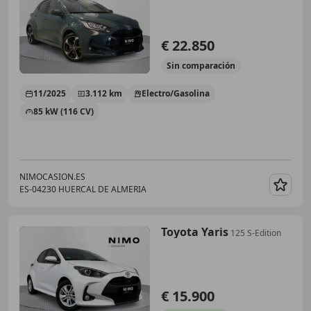
€ 22.850
Sin
comparación
11/2025
3.112 km
Electro/Gasolina
85 kW (116 CV)
NIMOCASION.ES
ES-04230 HUERCAL DE ALMERIA
Guar
Toyota Yaris
125 S-Edition
€ 15.900