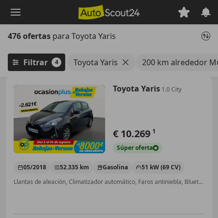
Saltar
al
contenido
476 ofertas
para Toyota Yaris
principal
Filtrar
Toyota Yaris
200 km alrededor M
4
Toyota Yaris
1.0 City
€ 10.269
1
Súper
oferta
05/2018
52.335 km
Gasolina
51 kW (69 CV)
Llantas de aleación, Climatizador automático, Faros antiniebla, Bluetooth, Isofix, Airbag del conductor, Airbags laterales, Cierre centralizado