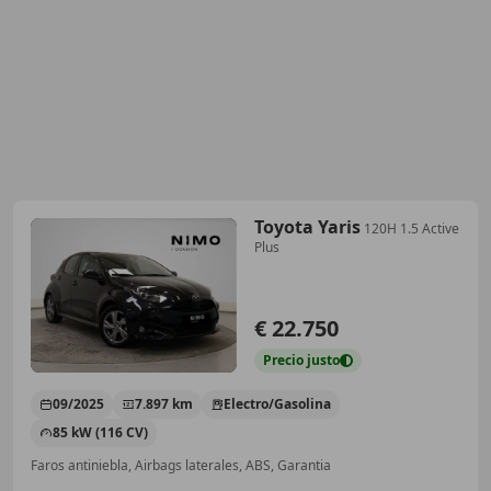
Toyota Yaris
120H 1.5 Active
Plus
€ 22.750
Precio
justo
09/2025
7.897 km
Electro/Gasolina
85 kW (116 CV)
Faros antiniebla, Airbags laterales, ABS, Garantia