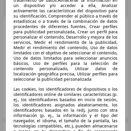
tratamiento de datos:Almacenar la información en
un dispositivo y/o acceder a ella, Analizar
activamente las características del dispositivo para
su identificación, Comprender al público a través de
estadísticas o a través de la combinación de datos
Toyota Yaris
120H 1.5 Active
procedentes de diferentes fuentes, Crear perfiles
Plus
para publicidad personalizada, Crear un perfil para
personalizar el contenido, Desarrollo y mejora de los
servicios, Medir el rendimiento de la publicidad,
Medir el rendimiento del contenido, Uso de datos
€ 20.750
limitados con el objetivo de seleccionar el contenido,
Uso de datos limitados para seleccionar anuncios
Precio
justo
básicos, Uso de perfiles para la selección de
contenido personalizado, Utilizar datos de
05/2025
11.324 km
Electro/Gasolina
localización geográfica precisa, Utilizar perfiles para
85 kW (116 CV)
seleccionar la publicidad personalizada
Las cookies, los identificadores de dispositivos o los
identificadores online de similares características (p.
ej., los identificadores basados en inicio de sesión,
los identificadores asignados aleatoriamente, los
TOYOTA VALENCIA (Sakurauto S.A.)
identificadores basados en la red), junto con otra
ES-46014 VALENCIA
Guar
información (p. ej., la información y el tipo del
navegador, el idioma, el tamaño de la pantalla, las
tecnologías compatibles, etc.), pueden almacenarse
Toyota Yaris
120H 1.5 Active