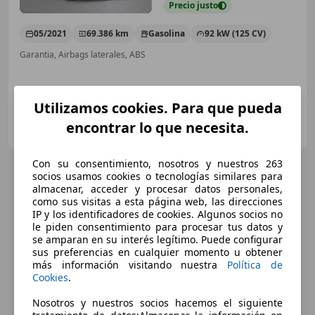
Precio
justo
05/2021
69.386 km
Gasolina
92 kW (125 CV)
Garantia, Airbags laterales, ABS
Utilizamos cookies. Para que pueda
NIMOCASION.ES
encontrar lo que necesita.
ES-04230 HUERCAL DE ALMERIA
Guar
Con su consentimiento, nosotros y nuestros 263
socios usamos cookies o tecnologías similares para
almacenar, acceder y procesar datos personales,
como sus visitas a esta página web, las direcciones
IP y los identificadores de cookies. Algunos socios no
le piden consentimiento para procesar tus datos y
se amparan en su interés legítimo. Puede configurar
sus preferencias en cualquier momento u obtener
más información visitando nuestra
Política de
Cookies
.
Nosotros y nuestros socios hacemos el siguiente