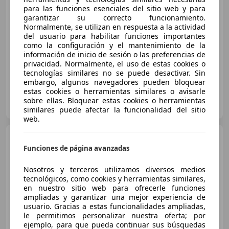
para las funciones esenciales del sitio web y para
Sin
comparación
garantizar su correcto funcionamiento.
Normalmente, se utilizan en respuesta a la actividad
10/2025
3.541 km
Electro/Gasolina
del usuario para habilitar funciones importantes
como la configuración y el mantenimiento de la
85 kW (116 CV)
información de inicio de sesión o las preferencias de
privacidad. Normalmente, el uso de estas cookies o
tecnologías similares no se puede desactivar. Sin
embargo, algunos navegadores pueden bloquear
estas cookies o herramientas similares o avisarle
NIMOCASION.ES
sobre ellas. Bloquear estas cookies o herramientas
ES-04230 HUERCAL DE ALMERIA
Guar
similares puede afectar la funcionalidad del sitio
web.
Toyota Yaris
120H 1.5 Active
Plus
Funciones de página avanzadas
Nosotros y terceros utilizamos diversos medios
tecnológicos, como cookies y herramientas similares,
€ 19.495
en nuestro sitio web para ofrecerle funciones
ampliadas y garantizar una mejor experiencia de
Precio
justo
usuario. Gracias a estas funcionalidades ampliadas,
le permitimos personalizar nuestra oferta; por
01/2025
41.139 km
Electro/Gasolina
ejemplo, para que pueda continuar sus búsquedas