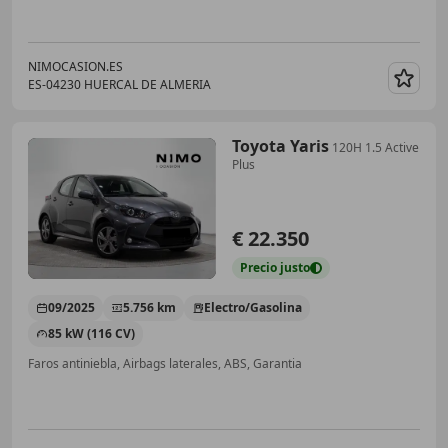
NIMOCASION.ES
ES-04230 HUERCAL DE ALMERIA
Guar
Toyota Yaris
120H 1.5 Active
Plus
€ 22.350
Precio
justo
09/2025
5.756 km
Electro/Gasolina
85 kW (116 CV)
Faros antiniebla, Airbags laterales, ABS, Garantia