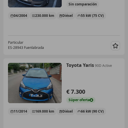
Sin
comparación
04/2004
230.000 km
Diésel
55 kW (75 CV)
Particular
ES-28943 Fuenlabrada
Guar
Toyota Yaris
90D Active
€ 7.300
Súper
oferta
11/2014
169.000 km
Diésel
66 kW (90 CV)