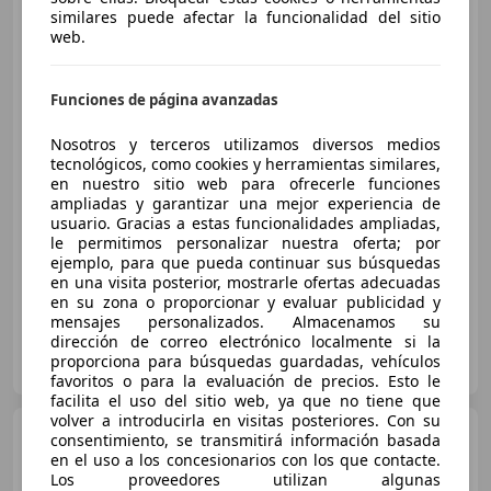
similares puede afectar la funcionalidad del sitio
web.
Funciones de página avanzadas
Nosotros y terceros utilizamos diversos medios
tecnológicos, como cookies y herramientas similares,
€ 2.950
en nuestro sitio web para ofrecerle funciones
Sin
comparación
ampliadas y garantizar una mejor experiencia de
usuario. Gracias a estas funcionalidades ampliadas,
le permitimos personalizar nuestra oferta; por
01/2007
380.000 km
Diésel
66 kW (90 CV)
ejemplo, para que pueda continuar sus búsquedas
en una visita posterior, mostrarle ofertas adecuadas
en su zona o proporcionar y evaluar publicidad y
mensajes personalizados. Almacenamos su
dirección de correo electrónico localmente si la
Particular
proporciona para búsquedas guardadas, vehículos
ES-28034 Madrid
Guar
favoritos o para la evaluación de precios. Esto le
facilita el uso del sitio web, ya que no tiene que
volver a introducirla en visitas posteriores. Con su
Toyota Yaris
1.4D-4D Active
consentimiento, se transmitirá información basada
en el uso a los concesionarios con los que contacte.
Los proveedores utilizan algunas