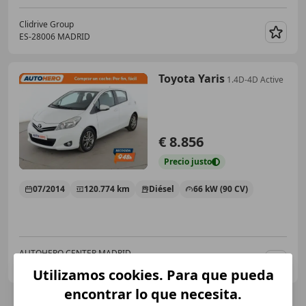
Clidrive Group
ES-28006 MADRID
Guar
Toyota Yaris
1.4D-4D Active
€ 8.856
Precio
justo
07/2014
120.774 km
Diésel
66 kW (90 CV)
AUTOHERO CENTER MADRID
ES-28050 MADRID
Guar
Utilizamos cookies. Para que pueda
encontrar lo que necesita.