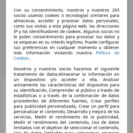
Con su consentimiento, nosotros y nuestros 263
socios usamos cookies o tecnologías similares para
almacenar, acceder y procesar datos personales,
como sus visitas a esta página web, las direcciones
IP y los identificadores de cookies. Algunos socios no
le piden consentimiento para procesar tus datos y
se amparan en su interés legítimo. Puede configurar
sus preferencias en cualquier momento u obtener
más información visitando nuestra
Política de
Cookies
.
Nosotros y nuestros socios hacemos el siguiente
tratamiento de datos:Almacenar la información en
un dispositivo y/o acceder a ella, Analizar
Toyota Yaris
activamente las características del dispositivo para
Yaris 1.4D4-D
Luna Luna
su identificación, Comprender al público a través de
estadísticas o a través de la combinación de datos
procedentes de diferentes fuentes, Crear perfiles
para publicidad personalizada, Crear un perfil para
personalizar el contenido, Desarrollo y mejora de los
€ 850
servicios, Medir el rendimiento de la publicidad,
Medir el rendimiento del contenido, Uso de datos
Sin
comparación
limitados con el objetivo de seleccionar el contenido,
Uso de datos limitados para seleccionar anuncios