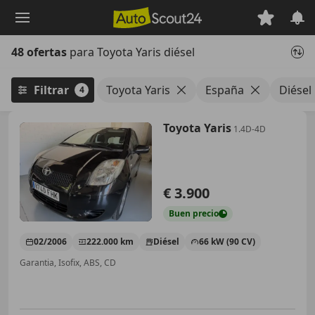
Saltar
al
contenido
48 ofertas
para Toyota Yaris diésel
principal
Filtrar
Toyota Yaris
España
Diésel
4
Toyota Yaris
1.4D-4D
€ 3.900
Buen
precio
02/2006
222.000 km
Diésel
66 kW (90 CV)
Garantia, Isofix, ABS, CD