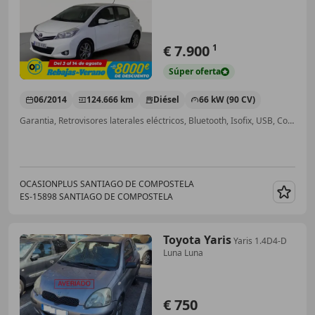
€ 7.900
1
Súper
oferta
06/2014
124.666 km
Diésel
66 kW (90 CV)
Garantia, Retrovisores laterales eléctricos, Bluetooth, Isofix, USB, Control de tracción, Airbags laterales, Elevalunas eléctrico
OCASIONPLUS SANTIAGO DE COMPOSTELA
ES-15898 SANTIAGO DE COMPOSTELA
Guar
Toyota Yaris
Yaris 1.4D4-D
Luna Luna
€ 750