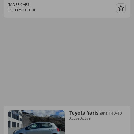
TADER CARS
ES-03293 ELCHE
Guar
Toyota Yaris
Yaris 1.4D-4D
Active Active