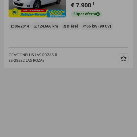
€ 7.900
1
Súper
oferta
06/2014
124.666 km
Diésel
66 kW (90 CV)
OCASIONPLUS LAS ROZAS II
ES-28232 LAS ROZAS
Guar