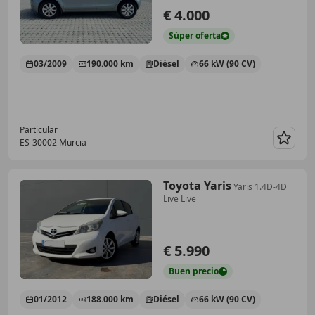
€ 4.000
Súper
oferta
03/2009
190.000 km
Diésel
66 kW (90 CV)
Particular
ES-30002 Murcia
Guar
Toyota Yaris
Yaris 1.4D-4D
Live Live
€ 5.990
Buen
precio
01/2012
188.000 km
Diésel
66 kW (90 CV)