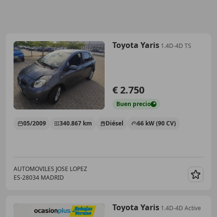
Toyota Yaris
1.4D-4D TS
€ 2.750
Buen
precio
05/2009
340.867 km
Diésel
66 kW (90 CV)
AUTOMOVILES JOSE LOPEZ
ES-28034 MADRID
Guar
Toyota Yaris
1.4D-4D Active