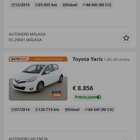
12/2015
93.955 km
Diésel
66 kW (90 CV)
AUTOHERO MÁLAGA
ES-29001 MÁLAGA
Guar
Toyota Yaris
1.4D-4D Active
€ 8.856
Precio
justo
07/2014
120.774 km
Diésel
66 kW (90 CV)
AUTOHERO VALENCIA