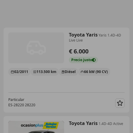
Toyota Yaris
Yaris 1.4D-4D
Live Live
€ 6.000
Precio
justo
02/2011
113.500 km
Diésel
66 kW (90 CV)
Particular
ES-28220 28220
Guar
Toyota Yaris
1.4D-4D Active