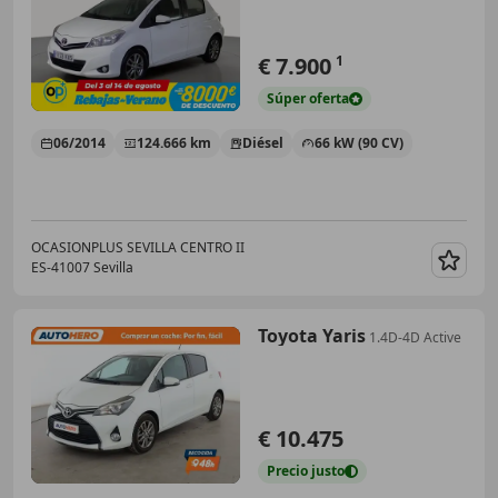
€ 7.900
1
Súper
oferta
06/2014
124.666 km
Diésel
66 kW (90 CV)
OCASIONPLUS SEVILLA CENTRO II
ES-41007 Sevilla
Guar
Toyota Yaris
1.4D-4D Active
€ 10.475
Precio
justo