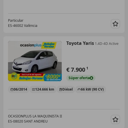
Particular
ES-46002 València
Guar
Toyota Yaris
1.4D-4D Active
€ 7.900
1
Súper
oferta
06/2014
124.666 km
Diésel
66 kW (90 CV)
OCASIONPLUS LA MAQUINISTA II
ES-08020 SANT ANDREU
Guar