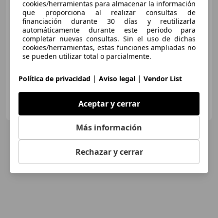
cookies/herramientas para almacenar la información
que proporciona al realizar consultas de
€ 8.856
financiación durante 30 días y reutilizarla
automáticamente durante este periodo para
Buen
precio
completar nuevas consultas. Sin el uso de dichas
cookies/herramientas, estas funciones ampliadas no
07/2014
120.774 km
Diésel
66 kW (90 CV)
se pueden utilizar total o parcialmente.
|
|
Política de privacidad
Aviso legal
Vendor List
AUTOHERO BARCELONA
Aceptar y cerrar
ES-08903 SANT ADRIÀ DE BESÒS
Guar
Más información
Rechazar y cerrar