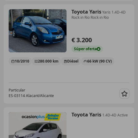
Toyota Yaris
Yaris 1.4D-4D
Rock in Rio Rock in Rio
€ 3.200
Súper
oferta
10/2010
280.000 km
Diésel
66 kW (90 CV)
Particular
ES-03114 Alacant/Alicante
Guar
Toyota Yaris
1.4D-4D Active