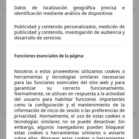
ES-28970 HUMANES DE MADRID
Guar
Datos de localización geográfica precisa e
identificación mediante análisis de dispositivos
Toyota Yaris
1.4D-4D Sol
Publicidad y contenido personalizados, medición de
publicidad y contenido, investigación de audiencia y
desarrollo de servicios
€ 5.995
Funciones esenciales de la página
Buen
precio
11/2008
100.000 km
Diésel
66 kW (90 CV)
Nosotros o estos proveedores utilizamos cookies o
herramientas y tecnologías similares necesarias
para las funciones esenciales del sitio web y para
garantizar su correcto funcionamiento.
Normalmente, se utilizan en respuesta a la actividad
del usuario para habilitar funciones importantes
GERCARS
como la configuración y el mantenimiento de la
ES-28970 HUMANES DE MADRID
Guar
información de inicio de sesión o las preferencias de
privacidad. Normalmente, el uso de estas cookies o
tecnologías similares no se puede desactivar. Sin
Toyota Yaris
Yaris 1.4D-4D
embargo, algunos navegadores pueden bloquear
estas cookies o herramientas similares o avisarle
sobre ellas. Bloquear estas cookies o herramientas