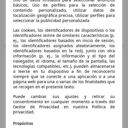
básicos, Uso de perfiles para la selección de
04/2004
220.000 km
Diésel
55 kW (75 CV)
contenido personalizado, Utilizar datos de
localización geográfica precisa, Utilizar perfiles para
seleccionar la publicidad personalizada
Las cookies, los identificadores de dispositivos o los
Particular
identificadores online de similares características (p.
ES-28947 Fuenlabrada
Guar
ej., los identificadores basados en inicio de sesión,
los identificadores asignados aleatoriamente, los
identificadores basados en la red), junto con otra
Toyota Yaris
1.4D-4D Sol
información (p. ej., la información y el tipo del
navegador, el idioma, el tamaño de la pantalla, las
tecnologías compatibles, etc.), pueden almacenarse
o leerse en tu dispositivo a fin de reconocerlo
€ 7.990
siempre que se conecte a una aplicación o a una
página web para una o varias de los finalidades que
Sin
comparación
se recogen en el presente texto.
Puede cambiar sus ajustes y retirar su
09/2008
23.400 km
Diésel
66 kW (90 CV)
consentimiento en cualquier momento a través del
Gestor de Privacidad en nuestra Política de
privacidad.
Propósitos
AUTOS COPAUTO