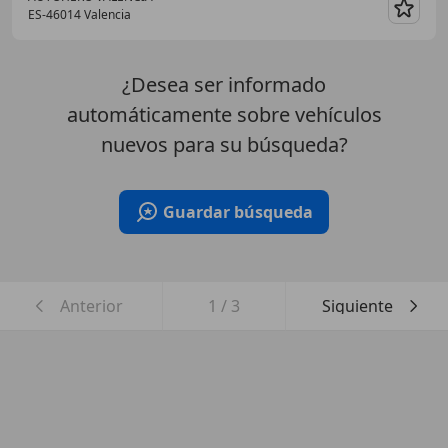
ES-46014 Valencia
Guar
¿Desea ser informado
automáticamente sobre vehículos
nuevos para su búsqueda?
Guardar búsqueda
Anterior
1
/
3
Siguiente