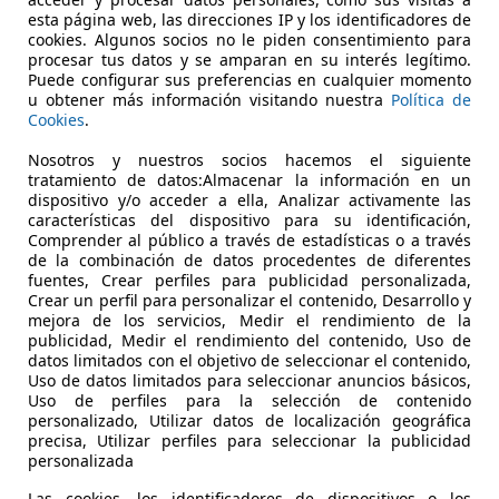
Active Plus
esta página web, las direcciones IP y los identificadores de
cookies. Algunos socios no le piden consentimiento para
€ 22.000
procesar tus datos y se amparan en su interés legítimo.
Sin
compara
Puede configurar sus preferencias en cualquier momento
u obtener más información visitando nuestra
Política de
Cookies
.
Nosotros y nuestros socios hacemos el siguiente
tratamiento de datos:Almacenar la información en un
dispositivo y/o acceder a ella, Analizar activamente las
características del dispositivo para su identificación,
09/2025
4.606 km
Elec
Comprender al público a través de estadísticas o a través
de la combinación de datos procedentes de diferentes
IMOCASION.ES
fuentes, Crear perfiles para publicidad personalizada,
Crear un perfil para personalizar el contenido, Desarrollo y
-04230 HUERCAL DE ALMERIA
mejora de los servicios, Medir el rendimiento de la
publicidad, Medir el rendimiento del contenido, Uso de
datos limitados con el objetivo de seleccionar el contenido,
Uso de datos limitados para seleccionar anuncios básicos,
Uso de perfiles para la selección de contenido
personalizado, Utilizar datos de localización geográfica
precisa, Utilizar perfiles para seleccionar la publicidad
personalizada
Las cookies, los identificadores de dispositivos o los