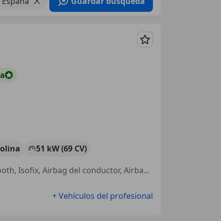
España
Guardar búsqueda
Guardar
ta
olina
51 kW (69 CV)
Llantas de aleación, Climatizador automático, Faros antiniebla, Bluetooth, Isofix, Airbag del conductor, Airbags laterales, Cierre centralizado
+ Vehículos del profesional