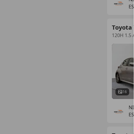
E
Toyota 
120H 1.5 
16
N
ES