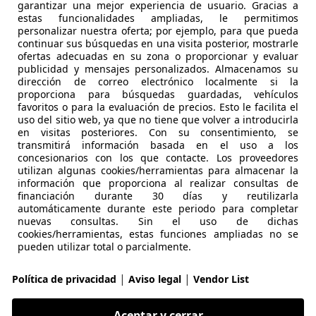
Yaris
garantizar una mejor experiencia de usuario. Gracias a
estas funcionalidades ampliadas, le permitimos
Style
personalizar nuestra oferta; por ejemplo, para que pueda
continuar sus búsquedas en una visita posterior, mostrarle
€ 23.400
Sin
compara
ofertas adecuadas en su zona o proporcionar y evaluar
publicidad y mensajes personalizados. Almacenamos su
dirección de correo electrónico localmente si la
proporciona para búsquedas guardadas, vehículos
favoritos o para la evaluación de precios. Esto le facilita el
uso del sitio web, ya que no tiene que volver a introducirla
en visitas posteriores. Con su consentimiento, se
transmitirá información basada en el uso a los
concesionarios con los que contacte. Los proveedores
10/2025
3.541 km
Elec
utilizan algunas cookies/herramientas para almacenar la
información que proporciona al realizar consultas de
ION.ES
financiación durante 30 días y reutilizarla
 JAEN
automáticamente durante este periodo para completar
nuevas consultas. Sin el uso de dichas
cookies/herramientas, estas funciones ampliadas no se
pueden utilizar total o parcialmente.
Yaris
Style
|
|
Política de privacidad
Aviso legal
Vendor List
€ 22.850
Sin
compara
Aceptar y cerrar