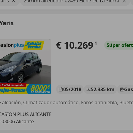
aris
200 km alrededor 02430 Elche De La Sierra
Yaris
€ 10.269
1
Súper
ofer
05/2018
52.335 km
Gas
CASION PLUS ALICANTE
-03006 Alicante