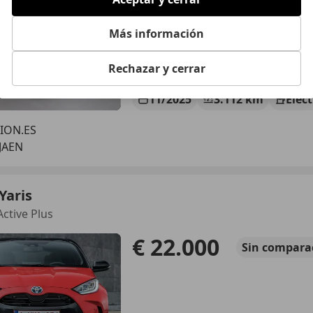
Más información
Rechazar y cerrar
11/2025
3.112 km
Elec
ION.ES
 JAEN
Yaris
Active Plus
€ 22.000
Sin
compara