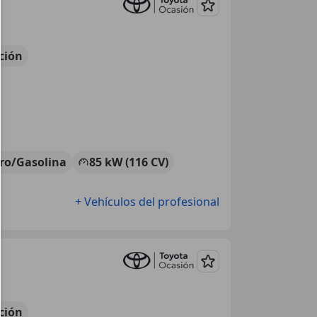
Guardar
ción
tro/Gasolina
85 kW (116 CV)
+ Vehículos del profesional
Guardar
ción