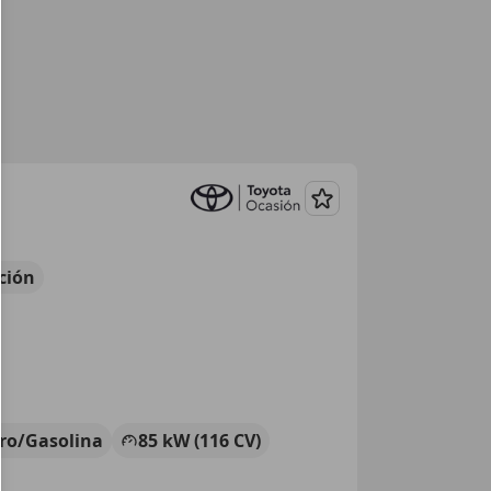
Guardar
ción
tro/Gasolina
85 kW (116 CV)