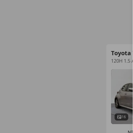
Toyota 
120H 1.5 
16
N