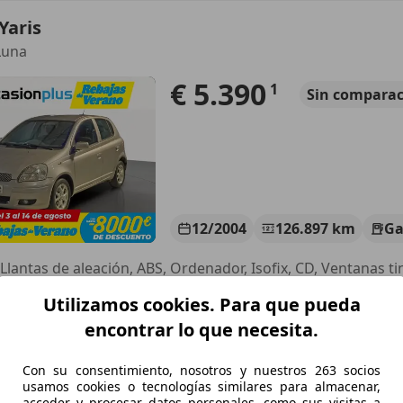
Yaris
 Luna
€ 5.390
1
Sin
comparac
12/2004
126.897 km
Ga
 Llantas de aleación, ABS, Ordenador, Isofix, CD, Ventanas t
Utilizamos cookies. Para que pueda
CASIONPLUS MANZANARES
-13200 Manzanares
encontrar lo que necesita.
Con su consentimiento, nosotros y nuestros 263 socios
Yaris
usamos cookies o tecnologías similares para almacenar,
acceder y procesar datos personales, como sus visitas a