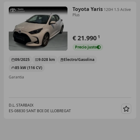
Toyota Yaris
120H 1.5 Active
Plus
€ 21.990
1
Precio
justo
09/2025
9.028 km
Electro/Gasolina
85 kW (116 CV)
Garantia
D.L. STARBAIX
ES-08830 SANT BOI DE LLOBREGAT
Guar