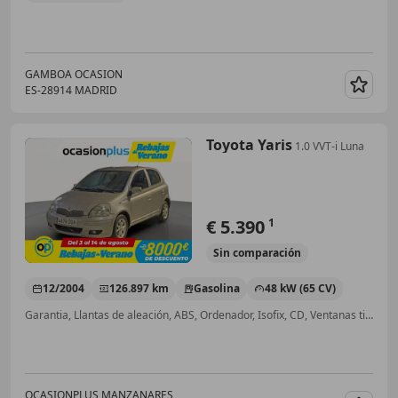
GAMBOA OCASION
ES-28914 MADRID
Guar
Toyota Yaris
1.0 VVT-i Luna
€ 5.390
1
Sin
comparación
12/2004
126.897 km
Gasolina
48 kW (65 CV)
Garantia, Llantas de aleación, ABS, Ordenador, Isofix, CD, Ventanas tintadas, Inmovilizador
OCASIONPLUS MANZANARES