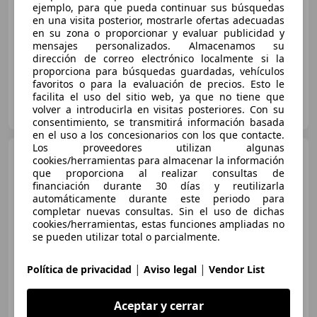
ejemplo, para que pueda continuar sus búsquedas
09/2025
4.155 km
Electro/Gasolina
en una visita posterior, mostrarle ofertas adecuadas
85 kW (116 CV)
en su zona o proporcionar y evaluar publicidad y
mensajes personalizados. Almacenamos su
dirección de correo electrónico localmente si la
proporciona para búsquedas guardadas, vehículos
favoritos o para la evaluación de precios. Esto le
facilita el uso del sitio web, ya que no tiene que
NIMOCASION.ES
volver a introducirla en visitas posteriores. Con su
ES-18014 GRANADA
Guar
consentimiento, se transmitirá información basada
en el uso a los concesionarios con los que contacte.
Los proveedores utilizan algunas
Toyota Yaris
120H 1.5 Active
cookies/herramientas para almacenar la información
Plus
que proporciona al realizar consultas de
financiación durante 30 días y reutilizarla
automáticamente durante este periodo para
completar nuevas consultas. Sin el uso de dichas
€ 21.650
1
cookies/herramientas, estas funciones ampliadas no
se pueden utilizar total o parcialmente.
Sin
comparación
|
|
Política de privacidad
Aviso legal
Vendor List
09/2025
4.666 km
Electro/Gasolina
85 kW (116 CV)
Aceptar y cerrar