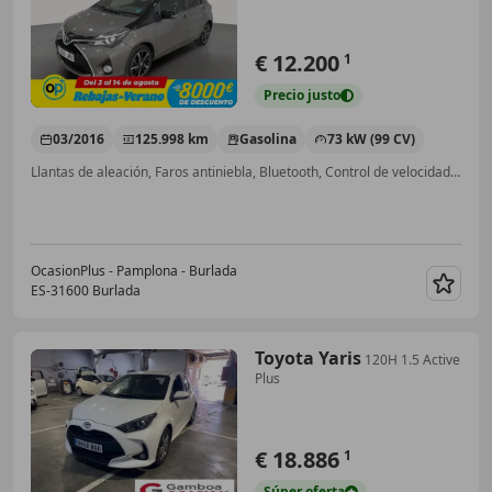
€ 12.200
1
Precio
justo
03/2016
125.998 km
Gasolina
73 kW (99 CV)
Llantas de aleación, Faros antiniebla, Bluetooth, Control de velocidad, Airbag acompañante, Airbags laterales, USB, Cierre centralizado
OcasionPlus - Pamplona - Burlada
ES-31600 Burlada
Guar
Toyota Yaris
120H 1.5 Active
Plus
€ 18.886
1
Súper
oferta