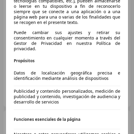
tecnologías compatibles, etc.), pueden almacenarse
Toyota Yaris
120H 1.5 Style
o leerse en tu dispositivo a fin de reconocerlo
siempre que se conecte a una aplicación o a una
página web para una o varias de los finalidades que
se recogen en el presente texto.
€ 17.900
1
Puede cambiar sus ajustes y retirar su
consentimiento en cualquier momento a través del
Sin
comparación
Gestor de Privacidad en nuestra Política de
privacidad.
02/2021
84.591 km
Electro/Gasolina
85 kW (116 CV)
Propósitos
Garantia, Climatizador automático
Datos de localización geográfica precisa e
identificación mediante análisis de dispositivos
Publicidad y contenido personalizados, medición de
D.L. STARBAIX
publicidad y contenido, investigación de audiencia y
ES-08830 SANT BOI DE LLOBREGAT
Guar
desarrollo de servicios
Toyota Yaris
120H 1.5 Active
Funciones esenciales de la página
Plus