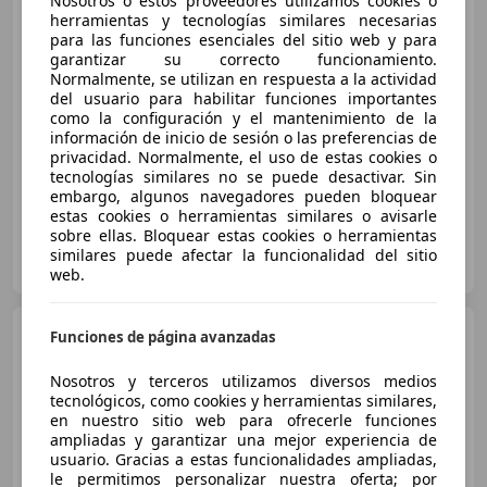
Nosotros o estos proveedores utilizamos cookies o
herramientas y tecnologías similares necesarias
€ 20.990
1
para las funciones esenciales del sitio web y para
garantizar su correcto funcionamiento.
Precio
justo
Normalmente, se utilizan en respuesta a la actividad
del usuario para habilitar funciones importantes
09/2025
8.680 km
Electro/Gasolina
como la configuración y el mantenimiento de la
información de inicio de sesión o las preferencias de
85 kW (116 CV)
privacidad. Normalmente, el uso de estas cookies o
tecnologías similares no se puede desactivar. Sin
embargo, algunos navegadores pueden bloquear
estas cookies o herramientas similares o avisarle
sobre ellas. Bloquear estas cookies o herramientas
D.L. STARBAIX
similares puede afectar la funcionalidad del sitio
ES-08830 SANT BOI DE LLOBREGAT
Guar
web.
Toyota Yaris
120H 1.5 Active
Funciones de página avanzadas
Plus
Nosotros y terceros utilizamos diversos medios
tecnológicos, como cookies y herramientas similares,
en nuestro sitio web para ofrecerle funciones
€ 22.000
ampliadas y garantizar una mejor experiencia de
usuario. Gracias a estas funcionalidades ampliadas,
Sin
comparación
le permitimos personalizar nuestra oferta; por