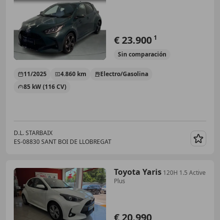
€ 23.900
1
Sin
comparación
11/2025
4.860 km
Electro/Gasolina
85 kW (116 CV)
D.L. STARBAIX
ES-08830 SANT BOI DE LLOBREGAT
Guar
Toyota Yaris
120H 1.5 Active
Plus
€ 20.990