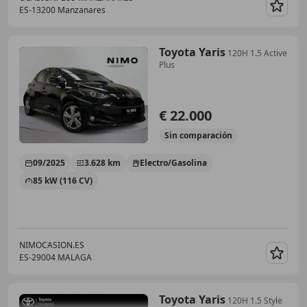
ES-13200 Manzanares
Guar
Toyota Yaris
120H 1.5 Active
Plus
€ 22.000
Sin
comparación
09/2025
3.628 km
Electro/Gasolina
85 kW (116 CV)
NIMOCASION.ES
ES-29004 MALAGA
Guar
Toyota Yaris
120H 1.5 Style