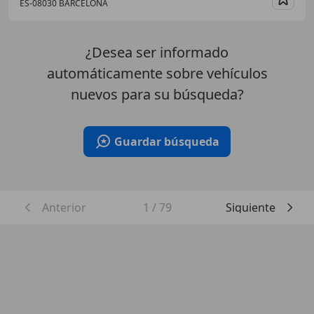
ES-08030 BARCELONA
Guar
¿Desea ser informado
automáticamente sobre vehículos
nuevos para su búsqueda?
Guardar búsqueda
Anterior
1
/
79
Siguiente