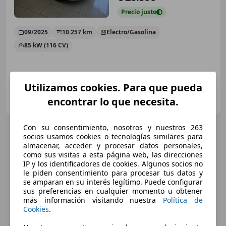
Precio
justo
09/2025
10.257 km
Electro/Gasolina
85 kW (116 CV)
Utilizamos cookies. Para que pueda
YAPPAN CARS
encontrar lo que necesita.
ES-28024 MADRID
Guar
Con su consentimiento, nosotros y nuestros 263
socios usamos cookies o tecnologías similares para
almacenar, acceder y procesar datos personales,
como sus visitas a esta página web, las direcciones
IP y los identificadores de cookies. Algunos socios no
le piden consentimiento para procesar tus datos y
se amparan en su interés legítimo. Puede configurar
sus preferencias en cualquier momento u obtener
más información visitando nuestra
Política de
Cookies
.