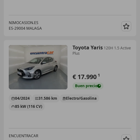
NIMOCASION.ES
ES-29004 MALAGA
Guar
Toyota Yaris
120H 1.5 Active
Plus
€ 17.990
1
Buen
precio
04/2024
31.586 km
Electro/Gasolina
85 kW (116 CV)
ENCUENTRACAR