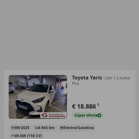
Toyota Yaris
120H 1.5 Active
Plus
€ 18.886
1
Súper
oferta
09/2025
6.943 km
Electro/Gasolina
85 kW (116 CV)