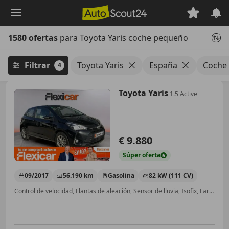
Saltar
al
contenido
1580 ofertas
para Toyota Yaris coche pequeño
principal
Filtrar
Toyota Yaris
España
Coche
4
Toyota Yaris
1.5 Active
€ 9.880
Súper
oferta
09/2017
56.190 km
Gasolina
82 kW (111 CV)
Control de velocidad, Llantas de aleación, Sensor de lluvia, Isofix, Faros antiniebla, Airbag del conductor, Cierre centralizado, ABS