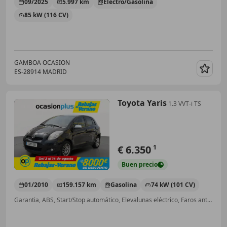
09/2025
5.997 km
Electro/Gasolina
85 kW (116 CV)
GAMBOA OCASION
ES-28914 MADRID
Guar
Toyota Yaris
1.3 VVT-i TS
€ 6.350
1
Buen
precio
01/2010
159.157 km
Gasolina
74 kW (101 CV)
Garantia, ABS, Start/Stop automático, Elevalunas eléctrico, Faros antiniebla, Bluetooth, Retrovisores laterales eléctricos, Aire Acondicionado