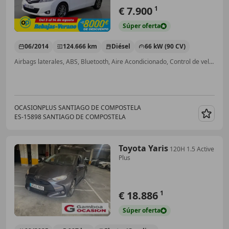
€ 7.900
1
Súper
oferta
06/2014
124.666 km
Diésel
66 kW (90 CV)
Airbags laterales, ABS, Bluetooth, Aire Acondicionado, Control de velocidad, Isofix, Garantia, Manos libres
OCASIONPLUS SANTIAGO DE COMPOSTELA
ES-15898 SANTIAGO DE COMPOSTELA
Guar
Toyota Yaris
120H 1.5 Active
Plus
€ 18.886
1
Súper
oferta