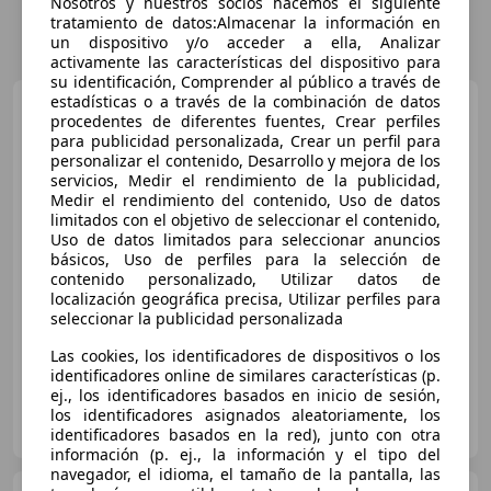
Nosotros y nuestros socios hacemos el siguiente
tratamiento de datos:Almacenar la información en
un dispositivo y/o acceder a ella, Analizar
activamente las características del dispositivo para
su identificación, Comprender al público a través de
estadísticas o a través de la combinación de datos
Toyota Yaris
120H 1.5 Active
procedentes de diferentes fuentes, Crear perfiles
Plus
para publicidad personalizada, Crear un perfil para
personalizar el contenido, Desarrollo y mejora de los
servicios, Medir el rendimiento de la publicidad,
€ 21.490
1
Medir el rendimiento del contenido, Uso de datos
limitados con el objetivo de seleccionar el contenido,
Sin
comparación
Uso de datos limitados para seleccionar anuncios
básicos, Uso de perfiles para la selección de
contenido personalizado, Utilizar datos de
09/2025
2.524 km
Electro/Gasolina
localización geográfica precisa, Utilizar perfiles para
85 kW (116 CV)
seleccionar la publicidad personalizada
Las cookies, los identificadores de dispositivos o los
identificadores online de similares características (p.
ej., los identificadores basados en inicio de sesión,
GRUPOBAFER BURGOS
los identificadores asignados aleatoriamente, los
ES-09195 VILLAGONZALO PEDERNALES
Guar
identificadores basados en la red), junto con otra
información (p. ej., la información y el tipo del
navegador, el idioma, el tamaño de la pantalla, las