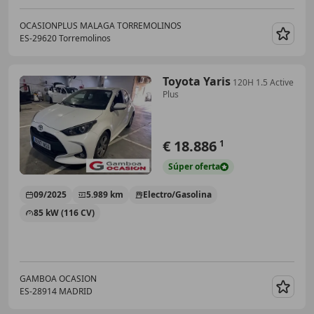
OCASIONPLUS MALAGA TORREMOLINOS
ES-29620 Torremolinos
Guar
Toyota Yaris
120H 1.5 Active
Plus
€ 18.886
1
Súper
oferta
09/2025
5.989 km
Electro/Gasolina
85 kW (116 CV)
GAMBOA OCASION
ES-28914 MADRID
Guar