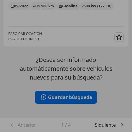
05/2022
39.980 km
Gasolina
90 kW (122 CV)
EASO CAR OCASION
ES-20180 DONOSTI
Guar
¿Desea ser informado
automáticamente sobre vehículos
nuevos para su búsqueda?
Guardar búsqueda
Anterior
1
/
4
Siguiente