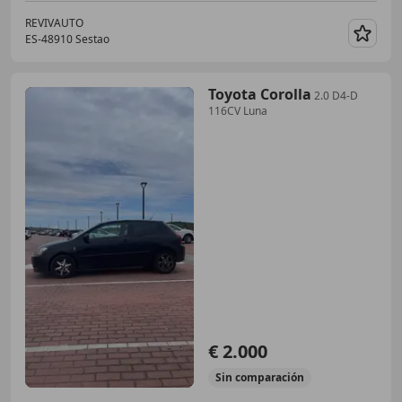
REVIVAUTO
ES-48910 Sestao
Guar
Toyota Corolla
2.0 D4-D
116CV Luna
€ 2.000
Sin
comparación