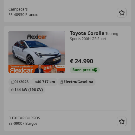
Campacars
ES-48950 Erandio
Guar
Toyota Corolla
Touring
Sports 200H GR Sport
€ 24.990
Buen
precio
01/2023
40.717 km
Electro/Gasolina
144 kW (196 CV)
FLEXICAR BURGOS
ES-09007 Burgos
Guar