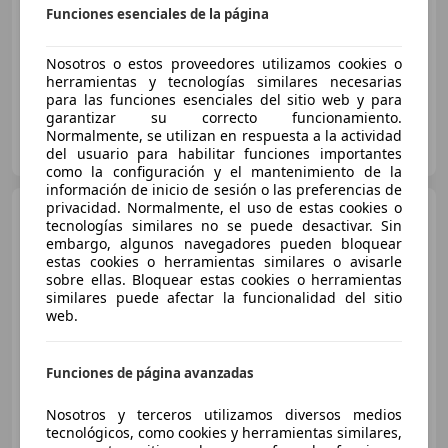
05/2021
52.135 km
Electro/Gasolina
Funciones esenciales de la página
90 kW (122 CV)
Nosotros o estos proveedores utilizamos cookies o
herramientas y tecnologías similares necesarias
para las funciones esenciales del sitio web y para
garantizar su correcto funcionamiento.
TOYOTA ARTAL - LEXUS ZARAGOZA
Normalmente, se utilizan en respuesta a la actividad
ES-50013 ZARAGOZA
Guar
del usuario para habilitar funciones importantes
como la configuración y el mantenimiento de la
información de inicio de sesión o las preferencias de
privacidad. Normalmente, el uso de estas cookies o
Toyota Corolla
1.8 125H
tecnologías similares no se puede desactivar. Sin
STYLE E-CVT
embargo, algunos navegadores pueden bloquear
estas cookies o herramientas similares o avisarle
sobre ellas. Bloquear estas cookies o herramientas
similares puede afectar la funcionalidad del sitio
€ 17.995
1
web.
Súper
oferta
Funciones de página avanzadas
06/2022
44.010 km
Gasolina
90 kW (122 CV)
Nosotros y terceros utilizamos diversos medios
tecnológicos, como cookies y herramientas similares,