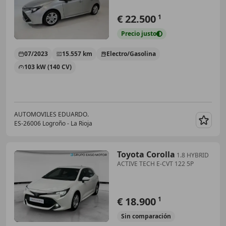
€ 22.500
1
Precio
justo
07/2023
15.557 km
Electro/Gasolina
103 kW (140 CV)
AUTOMOVILES EDUARDO.
ES-26006 Logroño - La Rioja
Guar
Toyota Corolla
1.8 HYBRID
ACTIVE TECH E-CVT 122 5P
€ 18.900
1
Sin
comparación