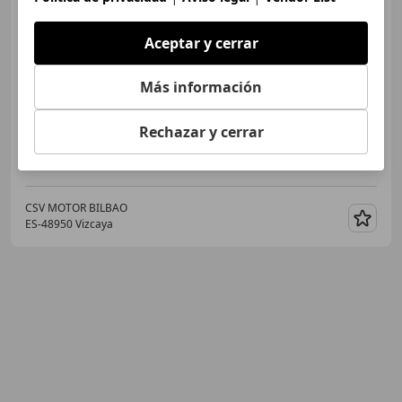
Aceptar y cerrar
€ 14.850
Más información
Sin
comparación
12/2019
113.366 km
Electro/Gasolina
-/-
Rechazar y cerrar
CSV MOTOR BILBAO
ES-48950 Vizcaya
Guar