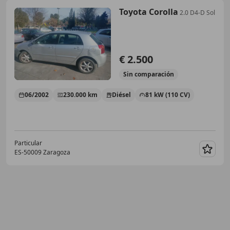
Toyota Corolla
2.0 D4-D Sol
€ 2.500
Sin
comparación
06/2002
230.000 km
Diésel
81 kW (110 CV)
Particular
ES-50009 Zaragoza
Guar