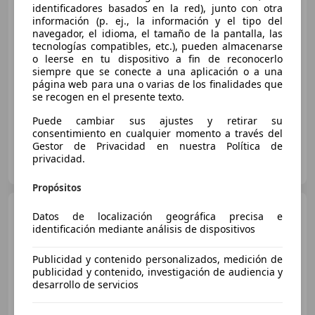
identificadores basados en la red), junto con otra
€ 22.990
información (p. ej., la información y el tipo del
navegador, el idioma, el tamaño de la pantalla, las
Sin
comparación
tecnologías compatibles, etc.), pueden almacenarse
o leerse en tu dispositivo a fin de reconocerlo
11/2021
53.000 km
Electro/Gasolina
siempre que se conecte a una aplicación o a una
página web para una o varias de los finalidades que
132 kW (179 CV)
se recogen en el presente texto.
Puede cambiar sus ajustes y retirar su
consentimiento en cualquier momento a través del
Gestor de Privacidad en nuestra Política de
FLEXICAR VITORIA
privacidad.
ES-01013 Vitoria-Gasteiz
Guar
Propósitos
Toyota Corolla
1.8 125H
Datos de localización geográfica precisa e
ACTIVE TECH E-CVT SEDAN
identificación mediante análisis de dispositivos
Publicidad y contenido personalizados, medición de
publicidad y contenido, investigación de audiencia y
€ 18.475
desarrollo de servicios
Buen
precio