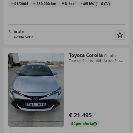
01/2004
350.000 km
Diésel
85 kW (116 CV)
Particular
ES-42004 Soria
Guar
Toyota Corolla
Corolla
Touring Sports 140H Active Plus
Active Plus
€ 21.495
1
Súper
oferta