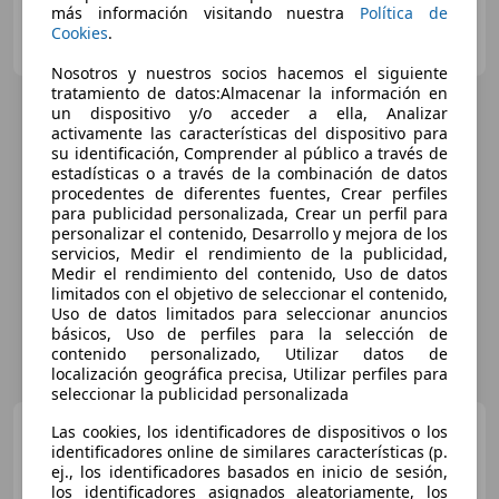
más información visitando nuestra
Política de
Campacars
Cookies
.
ES-48950 Erandio
Guar
Nosotros y nuestros socios hacemos el siguiente
tratamiento de datos:Almacenar la información en
un dispositivo y/o acceder a ella, Analizar
activamente las características del dispositivo para
su identificación, Comprender al público a través de
estadísticas o a través de la combinación de datos
procedentes de diferentes fuentes, Crear perfiles
para publicidad personalizada, Crear un perfil para
personalizar el contenido, Desarrollo y mejora de los
servicios, Medir el rendimiento de la publicidad,
Medir el rendimiento del contenido, Uso de datos
limitados con el objetivo de seleccionar el contenido,
Uso de datos limitados para seleccionar anuncios
básicos, Uso de perfiles para la selección de
contenido personalizado, Utilizar datos de
localización geográfica precisa, Utilizar perfiles para
seleccionar la publicidad personalizada
Toyota Corolla
2.0 180H
Las cookies, los identificadores de dispositivos o los
GR-SPORT E-CVT
identificadores online de similares características (p.
ej., los identificadores basados en inicio de sesión,
los identificadores asignados aleatoriamente, los