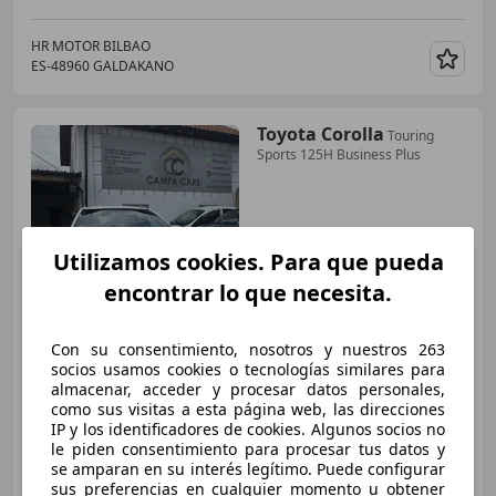
HR MOTOR BILBAO
ES-48960 GALDAKANO
Guar
Toyota Corolla
Touring
Sports 125H Business Plus
Utilizamos cookies. Para que pueda
encontrar lo que necesita.
€ 16.990
1
Precio
justo
Con su consentimiento, nosotros y nuestros 263
socios usamos cookies o tecnologías similares para
almacenar, acceder y procesar datos personales,
11/2021
123.000 km
Electro/Gasolina
como sus visitas a esta página web, las direcciones
90 kW (122 CV)
IP y los identificadores de cookies. Algunos socios no
le piden consentimiento para procesar tus datos y
se amparan en su interés legítimo. Puede configurar
sus preferencias en cualquier momento u obtener