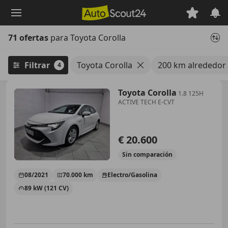
Saltar
al
contenido
71 ofertas
para Toyota Corolla
principal
Filtrar
Toyota Corolla
200 km alrededor 
4
Toyota Corolla
1.8 125H
ACTIVE TECH E-CVT
€ 20.600
Sin
comparación
08/2021
70.000 km
Electro/Gasolina
89 kW (121 CV)