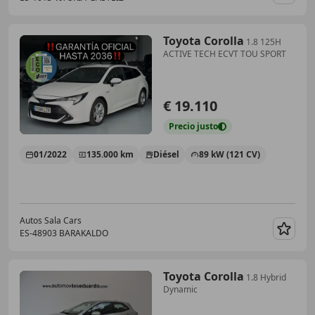
Guar
Toyota Corolla
1.8 125H
ACTIVE TECH ECVT TOU SPORT
€ 19.110
Precio
justo
01/2022
135.000 km
Diésel
89 kW (121 CV)
Autos Sala Cars
ES-48903 BARAKALDO
Guar
Toyota Corolla
1.8 Hybrid
Dynamic