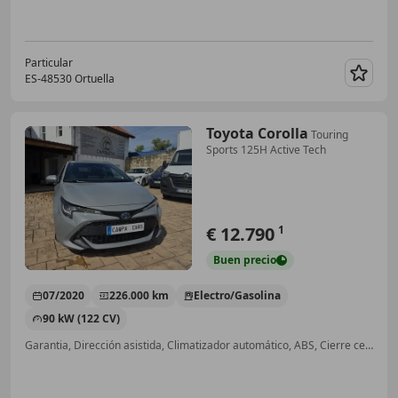
Particular
ES-48530 Ortuella
Guar
Toyota Corolla
Touring
Sports 125H Active Tech
€ 12.790
1
Buen
precio
07/2020
226.000 km
Electro/Gasolina
90 kW (122 CV)
Garantia, Dirección asistida, Climatizador automático, ABS, Cierre centralizado, Faros antiniebla, Sensor de lluvia, Elevalunas eléctrico