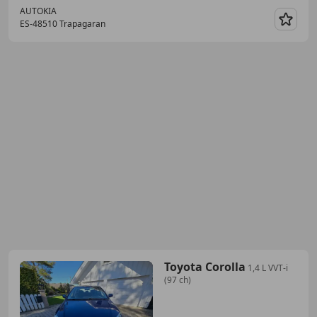
AUTOKIA
ES-48510 Trapagaran
Guar
Toyota Corolla
1,4 L VVT-i
(97 ch)