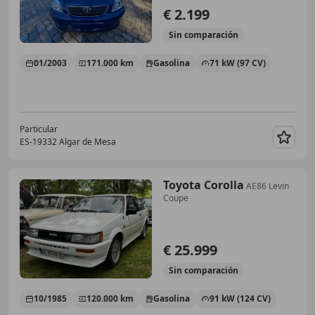
€ 2.199
Sin
comparación
01/2003
171.000 km
Gasolina
71 kW (97 CV)
Particular
ES-19332 Algar de Mesa
Guar
Toyota Corolla
AE86 Levin
Coupe
€ 25.999
Sin
comparación
10/1985
120.000 km
Gasolina
91 kW (124 CV)