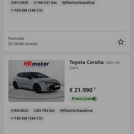
01/2025
106.531 km
Electro/Gasolina
103 kW (140 CV)
Particular
ES-26580 Arnedo
Guar
Toyota Corolla
180H GR-
Sport
€ 21.990
1
Precio
justo
04/2022
83.792 km
Electro/Gasolina
135 kW (184 CV)