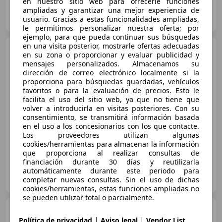
en nuestro sitio web para ofrecerle funciones
ampliadas y garantizar una mejor experiencia de
CARZA OCASIÓN
usuario. Gracias a estas funcionalidades ampliadas,
ES-50014 ZARAGOZA
Guar
le permitimos personalizar nuestra oferta; por
ejemplo, para que pueda continuar sus búsquedas
en una visita posterior, mostrarle ofertas adecuadas
Toyota Corolla
125H Style
en su zona o proporcionar y evaluar publicidad y
mensajes personalizados. Almacenamos su
dirección de correo electrónico localmente si la
€ 22.630
proporciona para búsquedas guardadas, vehículos
favoritos o para la evaluación de precios. Esto le
Sin
comparación
facilita el uso del sitio web, ya que no tiene que
volver a introducirla en visitas posteriores. Con su
02/2022
65.801 km
Electro/Gasolina
consentimiento, se transmitirá información basada
90 kW (122 CV)
en el uso a los concesionarios con los que contacte.
Los proveedores utilizan algunas
cookies/herramientas para almacenar la información
que proporciona al realizar consultas de
financiación durante 30 días y reutilizarla
automáticamente durante este periodo para
TOYOTA AUTOCENTRO ARMENTIA
completar nuevas consultas. Sin el uso de dichas
ES-01007 VITORIA-GASTEIZ
Guar
cookies/herramientas, estas funciones ampliadas no
se pueden utilizar total o parcialmente.
Toyota Corolla
1.8 HYBRID
|
|
122 ACTIVE TECH COMPACTO
Política de privacidad
Aviso legal
Vendor List