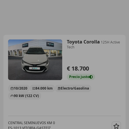
Toyota Corolla
125H Active
Tech
€ 18.700
Precio
justo
10/2020
84.000 km
Electro/Gasolina
90 kW (122 CV)
CENTRAL SEMINUEVOS KM 0
ES-1013 VITORIA-GASTEIZ