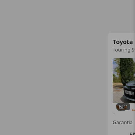
Toyota 
Touring S
41
Garantia
R