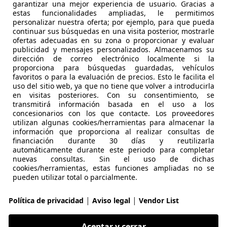
garantizar una mejor experiencia de usuario. Gracias a
estas funcionalidades ampliadas, le permitimos
Corolla
personalizar nuestra oferta; por ejemplo, para que pueda
continuar sus búsquedas en una visita posterior, mostrarle
ports 180H Style
ofertas adecuadas en su zona o proporcionar y evaluar
publicidad y mensajes personalizados. Almacenamos su
€ 22.990
dirección de correo electrónico localmente si la
Sin
compara
proporciona para búsquedas guardadas, vehículos
favoritos o para la evaluación de precios. Esto le facilita el
uso del sitio web, ya que no tiene que volver a introducirla
en visitas posteriores. Con su consentimiento, se
transmitirá información basada en el uso a los
concesionarios con los que contacte. Los proveedores
utilizan algunas cookies/herramientas para almacenar la
información que proporciona al realizar consultas de
01/2021
93.000 km
Ele
financiación durante 30 días y reutilizarla
automáticamente durante este periodo para completar
IÑA CAR
nuevas consultas. Sin el uso de dichas
cookies/herramientas, estas funciones ampliadas no se
S-29003 MALAGA
pueden utilizar total o parcialmente.
|
|
Política de privacidad
Aviso legal
Vendor List
Corolla
ports 180H Trek
Aceptar y cerrar