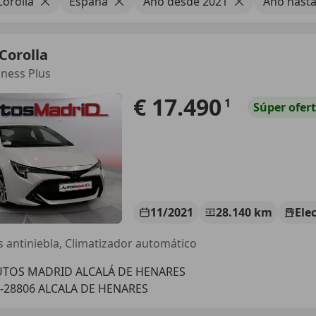
Corolla
España
Año desde 2021
Año hasta
Corolla
ness Plus
€ 17.490
1
Súper
ofer
11/2021
28.140 km
Ele
s antiniebla, Climatizador automático
UTOS MADRID ALCALÁ DE HENARES
-28806 ALCALA DE HENARES