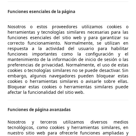
S-28019 MADRID
Funciones esenciales de la página
Nosotros o estos proveedores utilizamos cookies o
Corolla
herramientas y tecnologías similares necesarias para las
e
funciones esenciales del sitio web y para garantizar su
correcto funcionamiento. Normalmente, se utilizan en
€ 20.950
respuesta a la actividad del usuario para habilitar
Buen
precio
funciones importantes como la configuración y el
mantenimiento de la información de inicio de sesión o las
preferencias de privacidad. Normalmente, el uso de estas
cookies o tecnologías similares no se puede desactivar. Sin
embargo, algunos navegadores pueden bloquear estas
cookies o herramientas similares o avisarle sobre ellas.
Bloquear estas cookies o herramientas similares puede
afectar la funcionalidad del sitio web.
07/2021
67.732 km
Ele
 Sensor de lluvia
Funciones de página avanzadas
OBE MOTOR MAJADAHONDA
Nosotros y terceros utilizamos diversos medios
tecnológicos, como cookies y herramientas similares, en
S-28222 MAJADAHONDA
nuestro sitio web para ofrecerle funciones ampliadas y