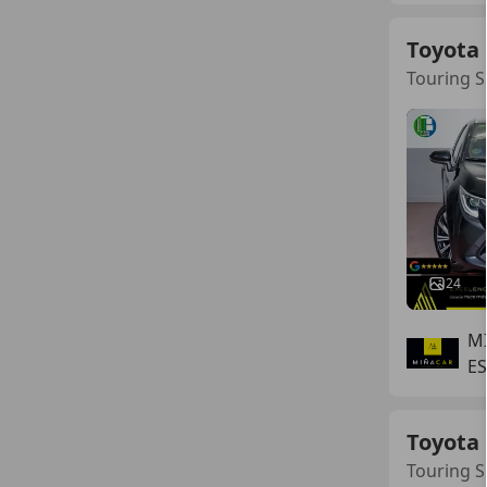
Toyota 
Touring S
24
M
E
Toyota 
Touring S