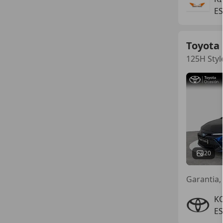
E
Toyota 
125H Styl
20
Garantia,
K
E