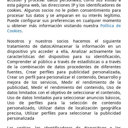
€ 20.600
Sin
compara
esta página web, las direcciones IP y los identificadores de
cookies. Algunos socios no le piden consentimiento para
procesar tus datos y se amparan en su interés legítimo.
Puede configurar sus preferencias en cualquier momento
u obtener más información visitando nuestra
Política de
Cookies
.
Nosotros y nuestros socios hacemos el siguiente
tratamiento de datos:Almacenar la información en un
08/2021
70.000 km
Ele
dispositivo y/o acceder a ella, Analizar activamente las
características del dispositivo para su identificación,
UTOKIA
Comprender al público a través de estadísticas o a través
de la combinación de datos procedentes de diferentes
-48510 Trapagaran
fuentes, Crear perfiles para publicidad personalizada,
Crear un perfil para personalizar el contenido, Desarrollo y
mejora de los servicios, Medir el rendimiento de la
publicidad, Medir el rendimiento del contenido, Uso de
datos limitados con el objetivo de seleccionar el contenido,
Uso de datos limitados para seleccionar anuncios básicos,
Uso de perfiles para la selección de contenido
personalizado, Utilizar datos de localización geográfica
precisa, Utilizar perfiles para seleccionar la publicidad
personalizada
Las cookies, los identificadores de dispositivos o los