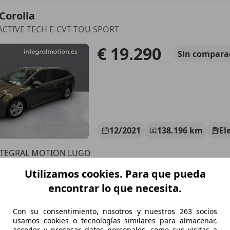
Corolla
 ACTIVE TECH E-CVT TOU SPORT
€ 19.290
Sin
compara
12/2021
138.196 km
El
NTEGRAL MOTION LUGO
-27003 LUGO
Utilizamos cookies. Para que pueda
encontrar lo que necesita.
Corolla
Con su consentimiento, nosotros y nuestros 263 socios
ACTIVE TECH E-CVT
usamos cookies o tecnologías similares para almacenar,
acceder y procesar datos personales, como sus visitas a