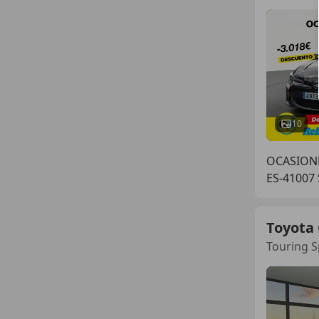
10
OCASIONP
ES-41007 
Toyota 
Touring S