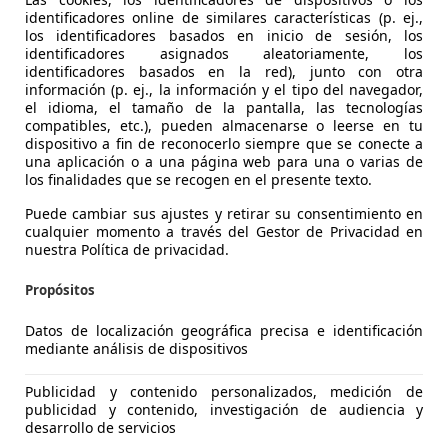
identificadores online de similares características (p. ej.,
los identificadores basados en inicio de sesión, los
identificadores asignados aleatoriamente, los
identificadores basados en la red), junto con otra
información (p. ej., la información y el tipo del navegador,
el idioma, el tamaño de la pantalla, las tecnologías
compatibles, etc.), pueden almacenarse o leerse en tu
Corolla
dispositivo a fin de reconocerlo siempre que se conecte a
una aplicación o a una página web para una o varias de
ports 180H Style
los finalidades que se recogen en el presente texto.
€ 13.990
Buen
precio
Puede cambiar sus ajustes y retirar su consentimiento en
cualquier momento a través del Gestor de Privacidad en
nuestra Política de privacidad.
Propósitos
Datos de localización geográfica precisa e identificación
mediante análisis de dispositivos
01/2021
263.000 km
El
Publicidad y contenido personalizados, medición de
publicidad y contenido, investigación de audiencia y
desarrollo de servicios
IVERO MOTOR