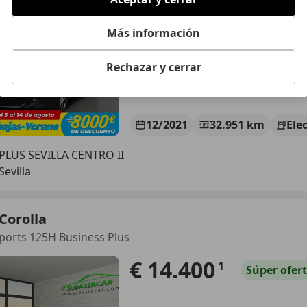
€ 22.682
1
Buen
preci
Más información
Rechazar y cerrar
12/2021
32.951 km
Ele
LUS SEVILLA CENTRO II
Sevilla
Corolla
ports 125H Business Plus
€ 14.400
1
Súper
ofer