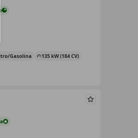
o
ctro/Gasolina
135 kW (184 CV)
Guardar
ta