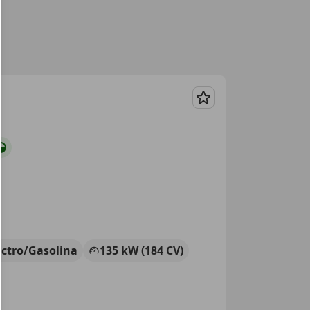
Guardar
ectro/Gasolina
135 kW (184 CV)