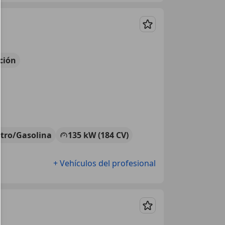
Guardar
ción
ctro/Gasolina
135 kW (184 CV)
+ Vehículos del profesional
Guardar