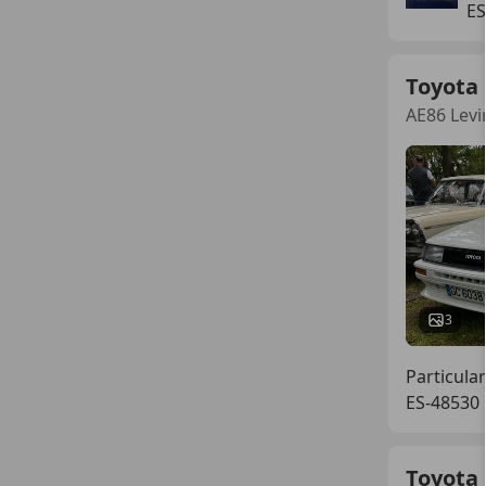
ES
Toyota 
AE86 Lev
3
Particular
ES-48530 
Toyota 