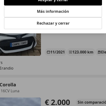
Más información
Rechazar y cerrar
11/2021
123.000 km
El
rs
Erandio
Corolla
116CV Luna
€ 2.000
Sin
comparaci