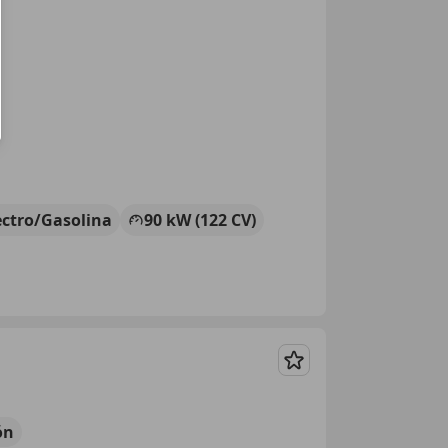
ectro/Gasolina
90 kW (122 CV)
Guardar
ón