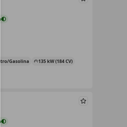
Guardar
o
ctro/Gasolina
135 kW (184 CV)
Guardar
o