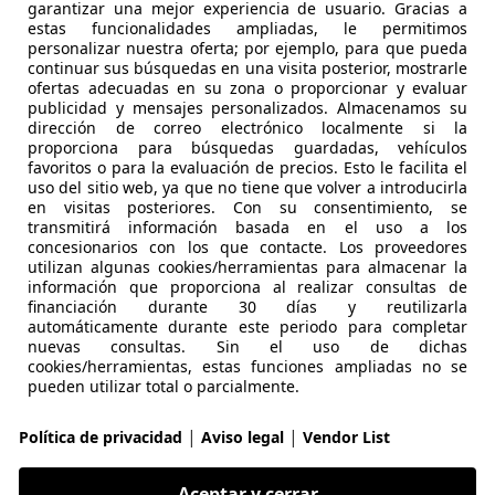
garantizar una mejor experiencia de usuario. Gracias a
Sport
estas funcionalidades ampliadas, le permitimos
personalizar nuestra oferta; por ejemplo, para que pueda
€ 21.990
1
continuar sus búsquedas en una visita posterior, mostrarle
Precio
just
ofertas adecuadas en su zona o proporcionar y evaluar
publicidad y mensajes personalizados. Almacenamos su
dirección de correo electrónico localmente si la
proporciona para búsquedas guardadas, vehículos
favoritos o para la evaluación de precios. Esto le facilita el
uso del sitio web, ya que no tiene que volver a introducirla
en visitas posteriores. Con su consentimiento, se
transmitirá información basada en el uso a los
04/2022
83.792 km
Ele
concesionarios con los que contacte. Los proveedores
utilizan algunas cookies/herramientas para almacenar la
R BILBAO
información que proporciona al realizar consultas de
financiación durante 30 días y reutilizarla
0 GALDAKANO
automáticamente durante este periodo para completar
nuevas consultas. Sin el uso de dichas
cookies/herramientas, estas funciones ampliadas no se
pueden utilizar total o parcialmente.
Corolla
ports 125H Business Plus
|
|
Política de privacidad
Aviso legal
Vendor List
€ 16.990
1
Precio
just
Aceptar y cerrar