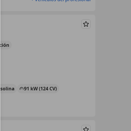
Guardar
ción
solina
91 kW (124 CV)