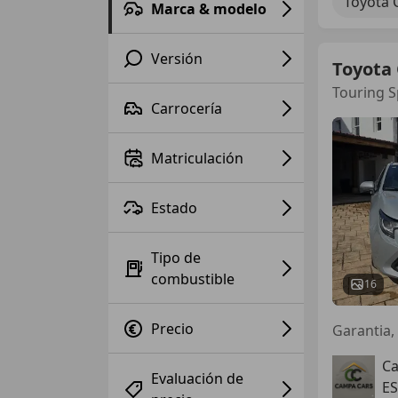
Toyota 
Marca & modelo
Versión
Toyota 
Touring S
Carrocería
Matriculación
Estado
Tipo de
combustible
16
Precio
Garantia, 
C
Evaluación de
ES