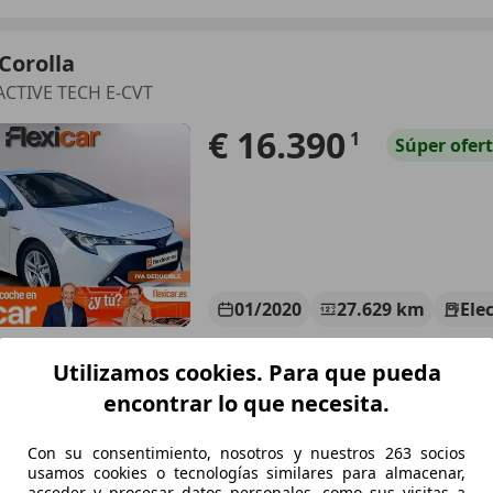
Corolla
ACTIVE TECH E-CVT
€ 16.390
1
Súper
ofer
01/2020
27.629 km
Ele
 IRÚN
Utilizamos cookies. Para que pueda
Irún
encontrar lo que necesita.
Con su consentimiento, nosotros y nuestros 263 socios
Corolla
usamos cookies o tecnologías similares para almacenar,
ports 200H GR Sport
acceder y procesar datos personales, como sus visitas a