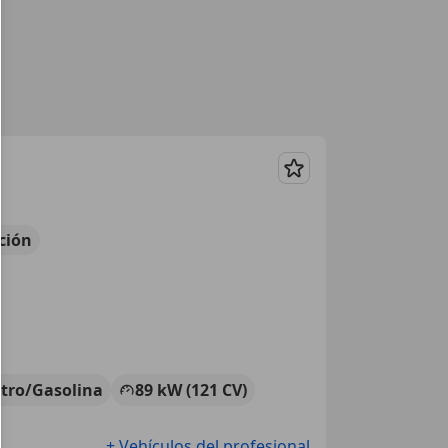
Guardar
ción
ctro/Gasolina
89 kW (121 CV)
+ Vehículos del profesional