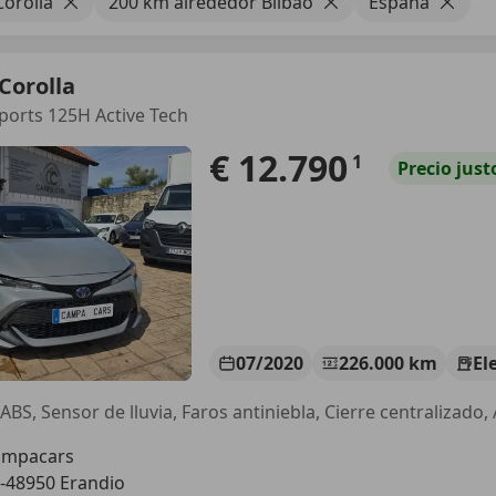
Corolla
200 km alrededor Bilbao
España
Corolla
ports 125H Active Tech
€ 12.790
1
Precio
just
07/2020
226.000 km
El
ABS, Sensor de lluvia, Faros antiniebla, Cierre centralizado,
ampacars
-48950 Erandio