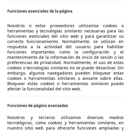
-48510 Trapagaran
Funciones esenciales de la página
Corolla
Nosotros o estos proveedores utilizamos cookies o
in Coupe
herramientas y tecnologías similares necesarias para las
funciones esenciales del sitio web y para garantizar su
correcto funcionamiento. Normalmente, se utilizan en
€ 25.999
Sin
compara
respuesta a la actividad del usuario para habilitar
funciones importantes como la configuración y el
mantenimiento de la información de inicio de sesión o las
preferencias de privacidad. Normalmente, el uso de estas
cookies o tecnologías similares no se puede desactivar. Sin
embargo, algunos navegadores pueden bloquear estas
cookies o herramientas similares o avisarle sobre ellas.
Bloquear estas cookies o herramientas similares puede
10/1985
120.000 km
Ga
afectar la funcionalidad del sitio web.
Funciones de página avanzadas
Ortuella
Nosotros y terceros utilizamos diversos medios
tecnológicos, como cookies y herramientas similares, en
Corolla
nuestro sitio web para ofrecerle funciones ampliadas y