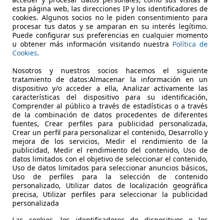
esta página web, las direcciones IP y los identificadores de
€ 24.990
cookies. Algunos socios no le piden consentimiento para
Buen
precio
procesar tus datos y se amparan en su interés legítimo.
Puede configurar sus preferencias en cualquier momento
u obtener más información visitando nuestra
Política de
Cookies
.
Nosotros y nuestros socios hacemos el siguiente
tratamiento de datos:Almacenar la información en un
dispositivo y/o acceder a ella, Analizar activamente las
01/2023
40.717 km
Ele
características del dispositivo para su identificación,
Comprender al público a través de estadísticas o a través
de la combinación de datos procedentes de diferentes
R BURGOS
fuentes, Crear perfiles para publicidad personalizada,
 Burgos
Crear un perfil para personalizar el contenido, Desarrollo y
mejora de los servicios, Medir el rendimiento de la
publicidad, Medir el rendimiento del contenido, Uso de
datos limitados con el objetivo de seleccionar el contenido,
Uso de datos limitados para seleccionar anuncios básicos,
Uso de perfiles para la selección de contenido
personalizado, Utilizar datos de localización geográfica
precisa, Utilizar perfiles para seleccionar la publicidad
personalizada
Las cookies, los identificadores de dispositivos o los