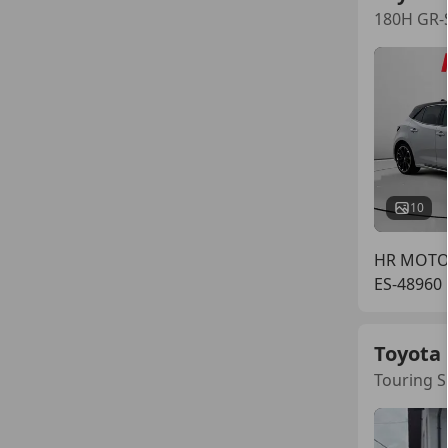
180H GR-
10
HR MOTO
ES-4896
Toyota 
Touring S