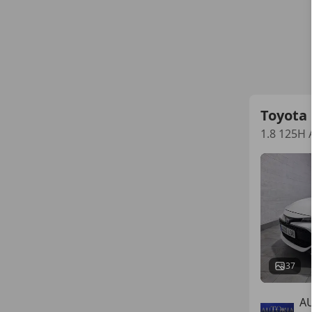
Toyota 
1.8 125H 
37
A