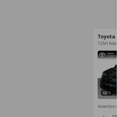
Toyota
125H Adv
16
G