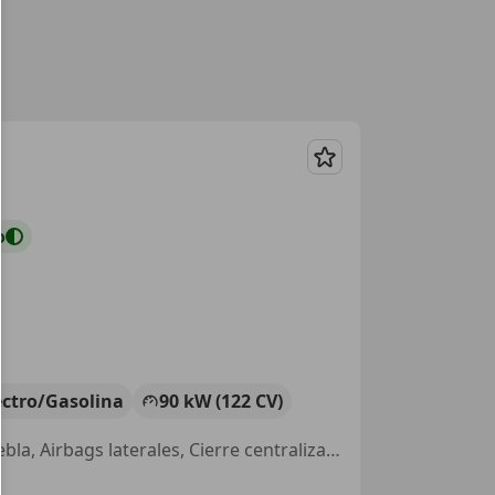
Guardar
o
ectro/Gasolina
90 kW (122 CV)
Asientos calef., Control de distancia, Llantas de aleación, Faros antiniebla, Airbags laterales, Cierre centralizado, Climatizador automático, ABS