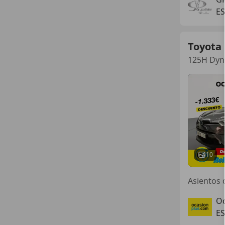
E
Toyota
125H Dyn
10
Oc
ES