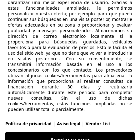
garantizar una mejor experiencia de usuario. Gracias a
estas funcionalidades ampliadas, le permitimos
 C-HR
personalizar nuestra oferta; por ejemplo, para que pueda
continuar sus búsquedas en una visita posterior, mostrarle
ance
ofertas adecuadas en su zona o proporcionar y evaluar
publicidad y mensajes personalizados. Almacenamos su
€ 22.990
dirección de correo electrónico localmente si la
Precio
justo
proporciona para búsquedas guardadas, vehículos
favoritos o para la evaluación de precios. Esto le facilita el
uso del sitio web, ya que no tiene que volver a introducirla
en visitas posteriores. Con su consentimiento, se
transmitirá información basada en el uso a los
concesionarios con los que contacte. Los proveedores
utilizan algunas cookies/herramientas para almacenar la
información que proporciona al realizar consultas de
05/2022
37.093 km
Ele
financiación durante 30 días y reutilizarla
automáticamente durante este periodo para completar
RUPOBAFER BURGOS
nuevas consultas. Sin el uso de dichas
cookies/herramientas, estas funciones ampliadas no se
S-09195 VILLAGONZALO PEDERNALES
pueden utilizar total o parcialmente.
|
|
Política de privacidad
Aviso legal
Vendor List
 C-HR
ance
Aceptar y cerrar