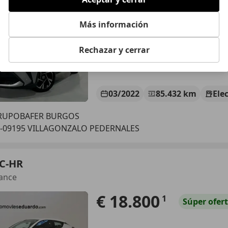
€ 20.990
Precio
justo
Más información
Rechazar y cerrar
03/2022
85.432 km
Ele
RUPOBAFER BURGOS
S-09195 VILLAGONZALO PEDERNALES
 C-HR
ance
€ 18.800
1
Súper
ofer