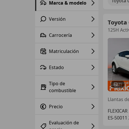
Toyota 
Marca & modelo
Versión
Toyota
125H Acti
Carrocería
Matriculación
Estado
Tipo de
21
combustible
Llantas de
Precio
FLEXICAR 
ES-50011
Evaluación de