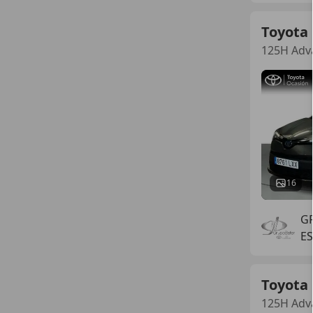
Toyota
125H Adv
16
G
E
Toyota
125H Adv