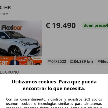
 C-HR
ance
€ 19.490
Buen
precio
04/2022
84.339 km
Ele
R LOGROÑO
 Logroño
Utilizamos cookies. Para que pueda
encontrar lo que necesita.
 C-HR
Con su consentimiento, nosotros y nuestros 263 socios
ve
usamos cookies o tecnologías similares para almacenar,
acceder y procesar datos personales, como sus visitas a