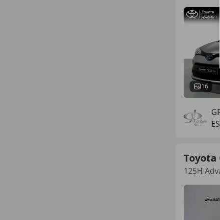
16
G
E
Toyota
125H Adv