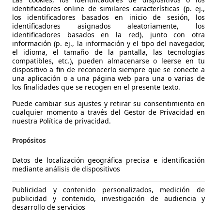
identificadores online de similares características (p. ej.,
los identificadores basados en inicio de sesión, los
identificadores asignados aleatoriamente, los
identificadores basados en la red), junto con otra
información (p. ej., la información y el tipo del navegador,
el idioma, el tamaño de la pantalla, las tecnologías
compatibles, etc.), pueden almacenarse o leerse en tu
 C-HR
dispositivo a fin de reconocerlo siempre que se conecte a
una aplicación o a una página web para una o varias de
ance
los finalidades que se recogen en el presente texto.
€ 18.500
1
Precio
just
Puede cambiar sus ajustes y retirar su consentimiento en
cualquier momento a través del Gestor de Privacidad en
nuestra Política de privacidad.
Propósitos
Datos de localización geográfica precisa e identificación
mediante análisis de dispositivos
05/2019
101.750 km
El
Publicidad y contenido personalizados, medición de
publicidad y contenido, investigación de audiencia y
desarrollo de servicios
RUPOBAFER BURGOS