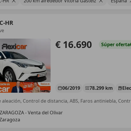
C-HR
200 km alrededor Vitoria Gasteiz
España
 C-HR
ve
€ 16.690
Súper
oferta
06/2019
78.299 km
Ele
 aleación, Control de distancia, ABS, Faros antiniebla, Contr
ZARAGOZA - Venta del Olivar
 Zaragoza