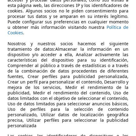
€ 17.500
Precio
justo
esta página web, las direcciones IP y los identificadores de
cookies. Algunos socios no le piden consentimiento para
procesar tus datos y se amparan en su interés legítimo.
Puede configurar sus preferencias en cualquier momento
u obtener más información visitando nuestra
Política de
Cookies
.
Nosotros y nuestros socios hacemos el siguiente
tratamiento de datos:Almacenar la información en un
12/2019
110.566 km
El
dispositivo y/o acceder a ella, Analizar activamente las
características del dispositivo para su identificación,
PORT TURISMO OCASION
Comprender al público a través de estadísticas o a través
de la combinación de datos procedentes de diferentes
S-39009 SANTANDER
fuentes, Crear perfiles para publicidad personalizada,
Crear un perfil para personalizar el contenido, Desarrollo y
mejora de los servicios, Medir el rendimiento de la
publicidad, Medir el rendimiento del contenido, Uso de
datos limitados con el objetivo de seleccionar el contenido,
Uso de datos limitados para seleccionar anuncios básicos,
Uso de perfiles para la selección de contenido
personalizado, Utilizar datos de localización geográfica
precisa, Utilizar perfiles para seleccionar la publicidad
personalizada
Las cookies, los identificadores de dispositivos o los