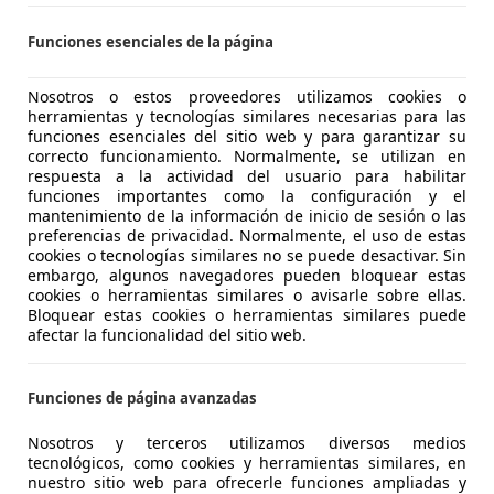
S-09195 VILLAGONZALO PEDERNALES
Funciones esenciales de la página
Nosotros o estos proveedores utilizamos cookies o
 C-HR
herramientas y tecnologías similares necesarias para las
amic Plus
funciones esenciales del sitio web y para garantizar su
correcto funcionamiento. Normalmente, se utilizan en
€ 16.667
respuesta a la actividad del usuario para habilitar
1
Buen
preci
funciones importantes como la configuración y el
mantenimiento de la información de inicio de sesión o las
preferencias de privacidad. Normalmente, el uso de estas
cookies o tecnologías similares no se puede desactivar. Sin
embargo, algunos navegadores pueden bloquear estas
cookies o herramientas similares o avisarle sobre ellas.
Bloquear estas cookies o herramientas similares puede
afectar la funcionalidad del sitio web.
06/2017
118.986 km
El
Funciones de página avanzadas
asionPlus - Pamplona Centro
Nosotros y terceros utilizamos diversos medios
tecnológicos, como cookies y herramientas similares, en
-31006 Pamplona
nuestro sitio web para ofrecerle funciones ampliadas y