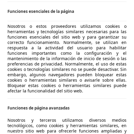
ARDI AUTOMOVILES, S.L.
Funciones esenciales de la página
-8201 SABADELL
Nosotros o estos proveedores utilizamos cookies o
herramientas y tecnologías similares necesarias para las
funciones esenciales del sitio web y para garantizar su
forTwo
correcto funcionamiento. Normalmente, se utilizan en
brio 52 mhd Passion Aut. Passion
respuesta a la actividad del usuario para habilitar
funciones importantes como la configuración y el
€ 3.700
mantenimiento de la información de inicio de sesión o las
Súper
oferta
preferencias de privacidad. Normalmente, el uso de estas
cookies o tecnologías similares no se puede desactivar. Sin
embargo, algunos navegadores pueden bloquear estas
cookies o herramientas similares o avisarle sobre ellas.
Bloquear estas cookies o herramientas similares puede
afectar la funcionalidad del sitio web.
06/2009
117.000 km
Ga
Funciones de página avanzadas
Nosotros y terceros utilizamos diversos medios
tecnológicos, como cookies y herramientas similares, en
 Madrid
nuestro sitio web para ofrecerle funciones ampliadas y