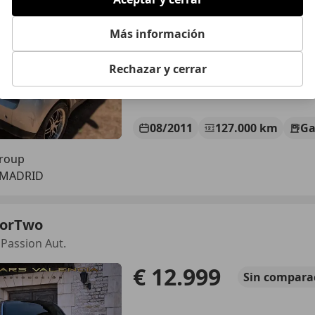
€ 5.100
Precio
justo
Más información
Rechazar y cerrar
08/2011
127.000 km
Ga
Group
 MADRID
forTwo
Passion Aut.
€ 12.999
Sin
compara