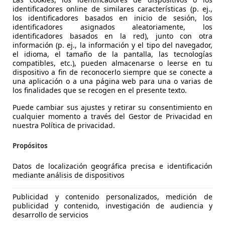
identificadores online de similares características (p. ej.,
los identificadores basados en inicio de sesión, los
identificadores asignados aleatoriamente, los
identificadores basados en la red), junto con otra
información (p. ej., la información y el tipo del navegador,
el idioma, el tamaño de la pantalla, las tecnologías
compatibles, etc.), pueden almacenarse o leerse en tu
dispositivo a fin de reconocerlo siempre que se conecte a
una aplicación o a una página web para una o varias de
los finalidades que se recogen en el presente texto.
Puede cambiar sus ajustes y retirar su consentimiento en
forTwo
cualquier momento a través del Gestor de Privacidad en
Q
nuestra Política de privacidad.
€ 13.490
1
Propósitos
Sin
compar
Datos de localización geográfica precisa e identificación
mediante análisis de dispositivos
Publicidad y contenido personalizados, medición de
publicidad y contenido, investigación de audiencia y
desarrollo de servicios
02/2020
24.900 km
Elé