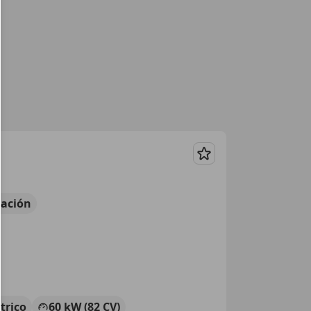
Guardar
ación
ctrico
60 kW (82 CV)