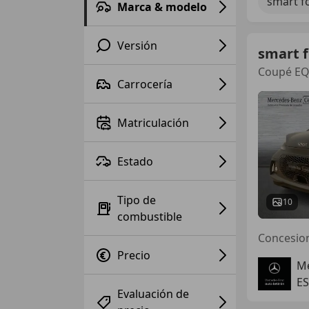
smart f
Marca & modelo
Versión
smart 
Coupé E
Carrocería
Matriculación
Estado
Tipo de
10
combustible
Concesion
Precio
Me
ES
Evaluación de