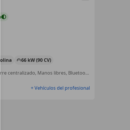
o
olina
66 kW (90 CV)
Techo solar, Llantas de aleación, Ordenador, Airbag del conductor, Cierre centralizado, Manos libres, Bluetooth, Airbags laterales
+ Vehículos del profesional