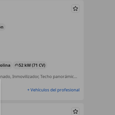
Guardar
ón
olina
52 kW (71 CV)
Cierre centralizado, Garantia, ABS, Llantas de aleación, Aire Acondicionado, Inmovilizador, Techo panorámico, ESP
+ Vehículos del profesional
Guardar