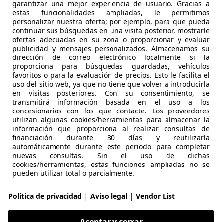
garantizar una mejor experiencia de usuario. Gracias a
estas funcionalidades ampliadas, le permitimos
forTwo
personalizar nuestra oferta; por ejemplo, para que pueda
continuar sus búsquedas en una visita posterior, mostrarle
V) EQ coupe
ofertas adecuadas en su zona o proporcionar y evaluar
publicidad y mensajes personalizados. Almacenamos su
€ 8.900
dirección de correo electrónico localmente si la
Buen
precio
proporciona para búsquedas guardadas, vehículos
favoritos o para la evaluación de precios. Esto le facilita el
uso del sitio web, ya que no tiene que volver a introducirla
en visitas posteriores. Con su consentimiento, se
transmitirá información basada en el uso a los
concesionarios con los que contacte. Los proveedores
utilizan algunas cookies/herramientas para almacenar la
información que proporciona al realizar consultas de
02/2019
82.900 km
Elé
financiación durante 30 días y reutilizarla
automáticamente durante este periodo para completar
Group
nuevas consultas. Sin el uso de dichas
cookies/herramientas, estas funciones ampliadas no se
 MADRID
pueden utilizar total o parcialmente.
|
|
Política de privacidad
Aviso legal
Vendor List
forTwo
 mhd Pure Aut.
Aceptar y cerrar