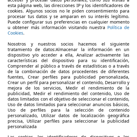
Aut.
esta página web, las direcciones IP y los identificadores de
cookies. Algunos socios no le piden consentimiento para
€ 13.991
1
procesar tus datos y se amparan en su interés legítimo.
Precio
just
Puede configurar sus preferencias en cualquier momento
u obtener más información visitando nuestra
Política de
Cookies
.
Nosotros y nuestros socios hacemos el siguiente
tratamiento de datos:Almacenar la información en un
dispositivo y/o acceder a ella, Analizar activamente las
características del dispositivo para su identificación,
06/2019
49.287 km
Gas
Comprender al público a través de estadísticas o a través
de la combinación de datos procedentes de diferentes
fuentes, Crear perfiles para publicidad personalizada,
Crear un perfil para personalizar el contenido, Desarrollo y
mejora de los servicios, Medir el rendimiento de la
CASIONPLUS GANDIA
publicidad, Medir el rendimiento del contenido, Uso de
-46702 Gandia
datos limitados con el objetivo de seleccionar el contenido,
Uso de datos limitados para seleccionar anuncios básicos,
Uso de perfiles para la selección de contenido
personalizado, Utilizar datos de localización geográfica
precisa, Utilizar perfiles para seleccionar la publicidad
personalizada
Las cookies, los identificadores de dispositivos o los