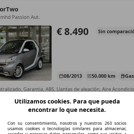
forTwo
 mhd Passion Aut.
€ 8.490
Sin
comparaci
08/2013
50.000 km
Gas
Utilizamos cookies. Para que pueda
P AUTOMOCION
-08820 EL PRAT DE LLOBREGAT
encontrar lo que necesita.
Con su consentimiento, nosotros y nuestros 263 socios
forTwo
usamos cookies o tecnologías similares para almacenar,
acceder y procesar datos personales, como sus visitas a