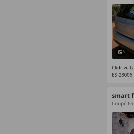
8
Clidrive 
ES-28006
smart 
Coupé 66 