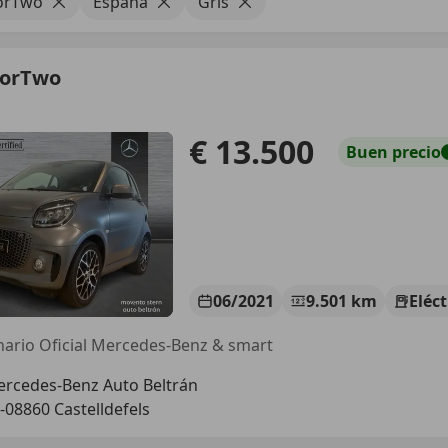
orTwo
España
Gris
forTwo
Q
€ 13.500
Buen
precio
06/2021
9.501 km
Eléct
ario Oficial Mercedes-Benz & smart
rcedes-Benz Auto Beltrán
-08860 Castelldefels