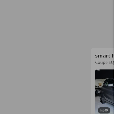
smart 
Coupé E
49