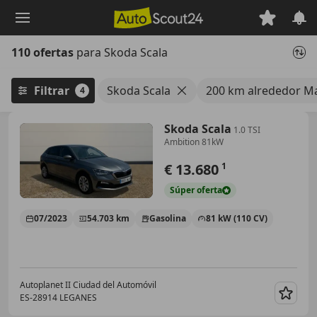
Saltar
al
contenido
110 ofertas
para Skoda Scala
principal
Filtrar
Skoda Scala
200 km alrededor M
4
Skoda Scala
1.0 TSI
Ambition 81kW
€ 13.680
1
Súper
oferta
07/2023
54.703 km
Gasolina
81 kW (110 CV)
Autoplanet II Ciudad del Automóvil
ES-28914 LEGANES
Guar