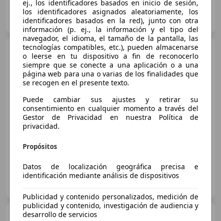
ej., los identificadores basados en inicio de sesión,
FLEXICAR SAN FERNANDO
los identificadores asignados aleatoriamente, los
ES-28830 San Fernando de Henares
identificadores basados en la red), junto con otra
Guar
información (p. ej., la información y el tipo del
navegador, el idioma, el tamaño de la pantalla, las
tecnologías compatibles, etc.), pueden almacenarse
Skoda Scala
1.6 TDI
o leerse en tu dispositivo a fin de reconocerlo
Ambition DSG 85kW
siempre que se conecte a una aplicación o a una
página web para una o varias de los finalidades que
se recogen en el presente texto.
€ 10.275
1
Puede cambiar sus ajustes y retirar su
consentimiento en cualquier momento a través del
Buen
precio
Gestor de Privacidad en nuestra Política de
privacidad.
01/2021
207.930 km
Diésel
85 kW (116 CV)
Propósitos
Datos de localización geográfica precisa e
identificación mediante análisis de dispositivos
BELLA MACHINA
ES-28983 PARLA
Guar
Publicidad y contenido personalizados, medición de
publicidad y contenido, investigación de audiencia y
desarrollo de servicios
Skoda Scala
1.5 TSI