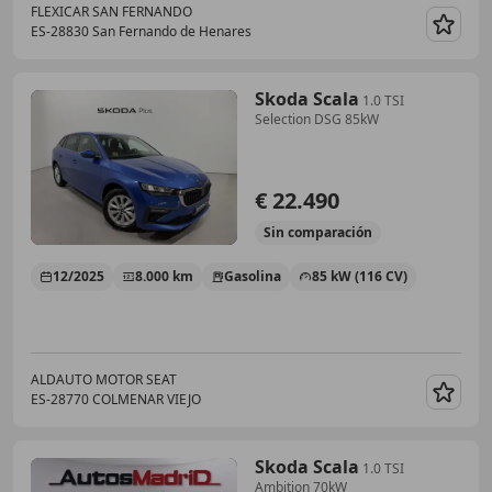
FLEXICAR SAN FERNANDO
ES-28830 San Fernando de Henares
Guar
Skoda Scala
1.0 TSI
Selection DSG 85kW
€ 22.490
Sin
comparación
12/2025
8.000 km
Gasolina
85 kW (116 CV)
ALDAUTO MOTOR SEAT
ES-28770 COLMENAR VIEJO
Guar
Skoda Scala
1.0 TSI
Ambition 70kW