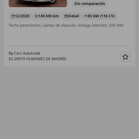
Sin
comparación
12/2020
149.500 km
Diésel
85 kW (116 CV)
Techo panorámico, Llantas de aleación, Airbags laterales, ESP, ABS
Rp Cars Autotrade
ES-28970 HUMANES DE MADRID
Guar