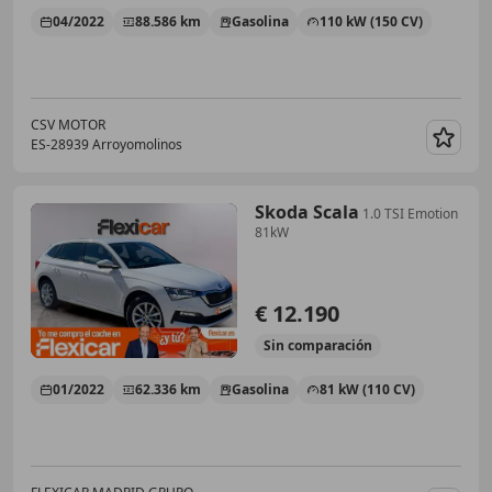
04/2022
88.586 km
Gasolina
110 kW (150 CV)
CSV MOTOR
ES-28939 Arroyomolinos
Guar
Skoda Scala
1.0 TSI Emotion
81kW
€ 12.190
Sin
comparación
01/2022
62.336 km
Gasolina
81 kW (110 CV)