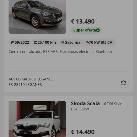
€ 13.490
1
Súper
oferta
09/2022
25.100 km
Gasolina
70 kW (95 CV)
Cierre centralizado, ESP, ABS, Elevalunas eléctrico, Bluetooth
AUTOS MADRID LEGÁNES
ES-28919 LEGANES
Guar
Skoda Scala
1.6 TDI Style
DSG 85kW
€ 14.490