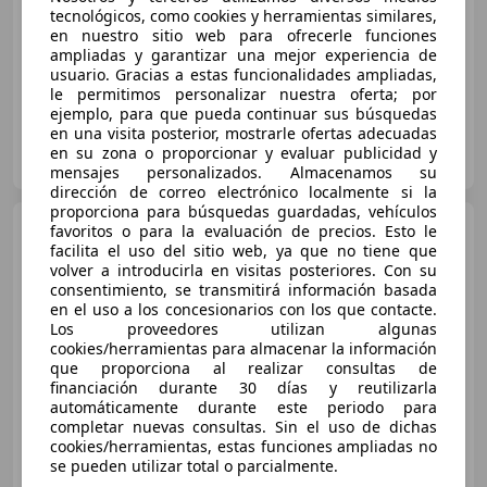
tecnológicos, como cookies y herramientas similares,
en nuestro sitio web para ofrecerle funciones
07/2022
82.010 km
Gasolina
110 kW (150 CV)
ampliadas y garantizar una mejor experiencia de
usuario. Gracias a estas funcionalidades ampliadas,
le permitimos personalizar nuestra oferta; por
ejemplo, para que pueda continuar sus búsquedas
en una visita posterior, mostrarle ofertas adecuadas
OCASIONPLUS LAS ROZAS II
en su zona o proporcionar y evaluar publicidad y
ES-28232 LAS ROZAS
Guar
mensajes personalizados. Almacenamos su
dirección de correo electrónico localmente si la
proporciona para búsquedas guardadas, vehículos
Skoda Scala
favoritos o para la evaluación de precios. Esto le
1.0 TSI
Ambition 81kW
facilita el uso del sitio web, ya que no tiene que
volver a introducirla en visitas posteriores. Con su
consentimiento, se transmitirá información basada
en el uso a los concesionarios con los que contacte.
€ 11.970
Los proveedores utilizan algunas
cookies/herramientas para almacenar la información
Súper
oferta
que proporciona al realizar consultas de
financiación durante 30 días y reutilizarla
06/2021
82.663 km
Gasolina
81 kW (110 CV)
automáticamente durante este periodo para
completar nuevas consultas. Sin el uso de dichas
cookies/herramientas, estas funciones ampliadas no
se pueden utilizar total o parcialmente.