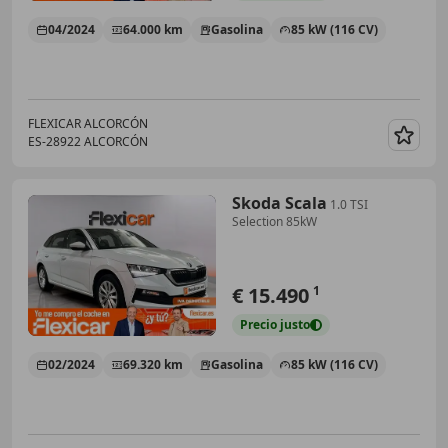
04/2024
64.000 km
Gasolina
85 kW (116 CV)
FLEXICAR ALCORCÓN
ES-28922 ALCORCÓN
Guar
Skoda Scala
1.0 TSI
Selection 85kW
€ 15.490
1
Precio
justo
02/2024
69.320 km
Gasolina
85 kW (116 CV)