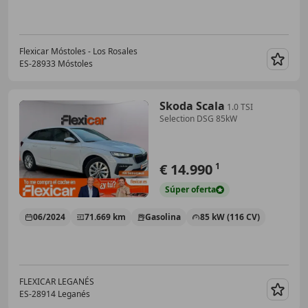
Flexicar Móstoles - Los Rosales
ES-28933 Móstoles
Guar
Skoda Scala
1.0 TSI
Selection DSG 85kW
€ 14.990
1
Súper
oferta
06/2024
71.669 km
Gasolina
85 kW (116 CV)
FLEXICAR LEGANÉS
ES-28914 Leganés
Guar