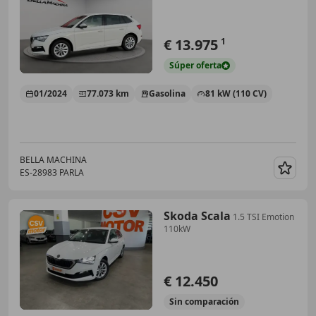
€ 13.975
1
Súper
oferta
01/2024
77.073 km
Gasolina
81 kW (110 CV)
BELLA MACHINA
ES-28983 PARLA
Guar
Skoda Scala
1.5 TSI Emotion
110kW
€ 12.450
Sin
comparación