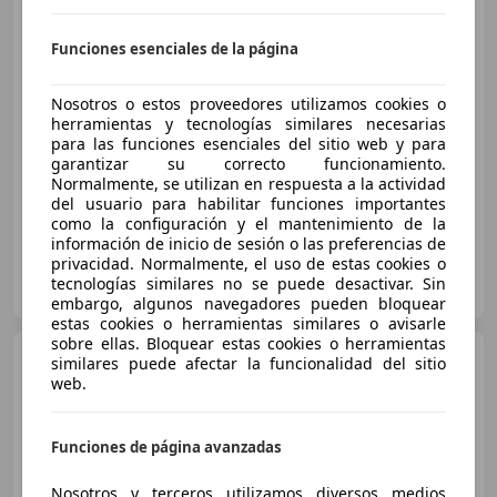
Ambition 110kW
Funciones esenciales de la página
€ 16.999
Nosotros o estos proveedores utilizamos cookies o
Súper
oferta
herramientas y tecnologías similares necesarias
para las funciones esenciales del sitio web y para
garantizar su correcto funcionamiento.
07/2023
20.869 km
Gasolina
110 kW (150 CV)
Normalmente, se utilizan en respuesta a la actividad
del usuario para habilitar funciones importantes
como la configuración y el mantenimiento de la
información de inicio de sesión o las preferencias de
privacidad. Normalmente, el uso de estas cookies o
AUTOHERO CENTER MADRID
tecnologías similares no se puede desactivar. Sin
ES-28050 MADRID
Guar
embargo, algunos navegadores pueden bloquear
estas cookies o herramientas similares o avisarle
sobre ellas. Bloquear estas cookies o herramientas
Skoda Scala
1.5 TSI Style
similares puede afectar la funcionalidad del sitio
DSG 110kW
web.
Funciones de página avanzadas
€ 16.082
1
Nosotros y terceros utilizamos diversos medios
Buen
precio