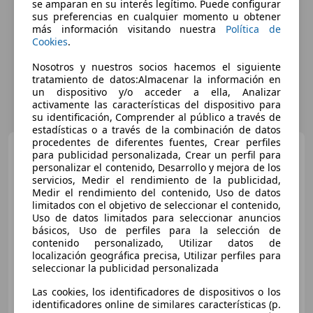
se amparan en su interés legítimo. Puede configurar
sus preferencias en cualquier momento u obtener
más información visitando nuestra
Política de
Cookies
.
Nosotros y nuestros socios hacemos el siguiente
tratamiento de datos:Almacenar la información en
un dispositivo y/o acceder a ella, Analizar
activamente las características del dispositivo para
su identificación, Comprender al público a través de
estadísticas o a través de la combinación de datos
procedentes de diferentes fuentes, Crear perfiles
Skoda Scala
1.0 TSI
para publicidad personalizada, Crear un perfil para
Ambition DSG 81kW
personalizar el contenido, Desarrollo y mejora de los
servicios, Medir el rendimiento de la publicidad,
Medir el rendimiento del contenido, Uso de datos
limitados con el objetivo de seleccionar el contenido,
€ 13.090
Uso de datos limitados para seleccionar anuncios
básicos, Uso de perfiles para la selección de
Súper
oferta
contenido personalizado, Utilizar datos de
localización geográfica precisa, Utilizar perfiles para
01/2023
81.000 km
Gasolina
81 kW (110 CV)
seleccionar la publicidad personalizada
Las cookies, los identificadores de dispositivos o los
identificadores online de similares características (p.