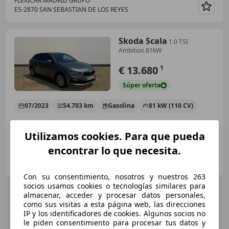
FLEXICAR MADRID GRUPO
ES-2870 SAN SEBASTIAN DE LOS REYES
Guar
Skoda Scala
1.0 TSI
Ambition 81kW
€ 13.680
1
Súper
oferta
07/2023
54.703 km
Gasolina
81 kW (110 CV)
Utilizamos cookies. Para que pueda
encontrar lo que necesita.
Autoplanet
ES-28914 LEGANES
Guar
Con su consentimiento, nosotros y nuestros 263
socios usamos cookies o tecnologías similares para
almacenar, acceder y procesar datos personales,
como sus visitas a esta página web, las direcciones
IP y los identificadores de cookies. Algunos socios no
le piden consentimiento para procesar tus datos y