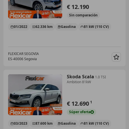
€ 12.190
Sin
comparación
01/2022
62.336 km
Gasolina
81 kW (110 CV)
FLEXICAR SEGOVIA
ES-40006 Segovia
Guar
Skoda Scala
1.0 TSI
Ambition 81kW
€ 12.690
1
Súper
oferta
03/2023
87.600 km
Gasolina
81 kW (110 CV)