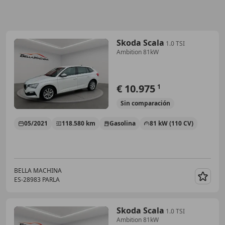
Skoda Scala
1.0 TSI
Ambition 81kW
€ 10.975
1
Sin
comparación
05/2021
118.580 km
Gasolina
81 kW (110 CV)
BELLA MACHINA
ES-28983 PARLA
Guar
Skoda Scala
1.0 TSI
Ambition 81kW