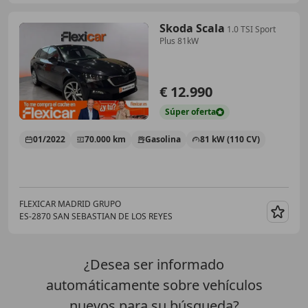
Skoda Scala
1.0 TSI Sport
Plus 81kW
€ 12.990
Súper
oferta
01/2022
70.000 km
Gasolina
81 kW (110 CV)
FLEXICAR MADRID GRUPO
ES-2870 SAN SEBASTIAN DE LOS REYES
Guar
¿Desea ser informado
automáticamente sobre vehículos
nuevos para su búsqueda?