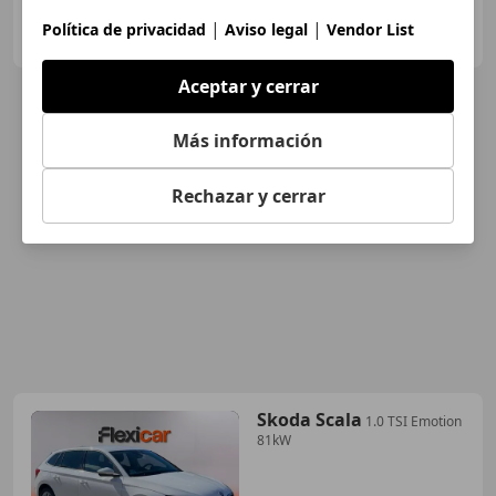
FLEXICAR MADRID GRUPO
|
|
Política de privacidad
Aviso legal
Vendor List
ES-2870 SAN SEBASTIAN DE LOS REYES
Guar
Aceptar y cerrar
Más información
Rechazar y cerrar
Skoda Scala
1.0 TSI Emotion
81kW