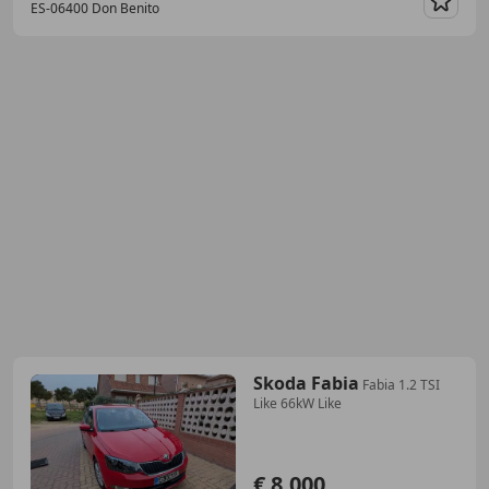
ES-06400 Don Benito
Guar
Skoda Fabia
Fabia 1.2 TSI
Like 66kW Like
€ 8.000