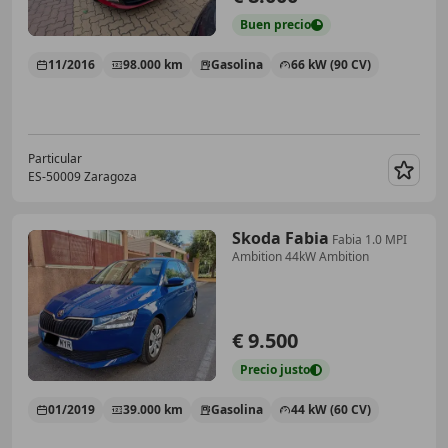
Buen
precio
11/2016
98.000 km
Gasolina
66 kW (90 CV)
Particular
ES-50009 Zaragoza
Guar
Skoda Fabia
Fabia 1.0 MPI
Ambition 44kW Ambition
€ 9.500
Precio
justo
01/2019
39.000 km
Gasolina
44 kW (60 CV)