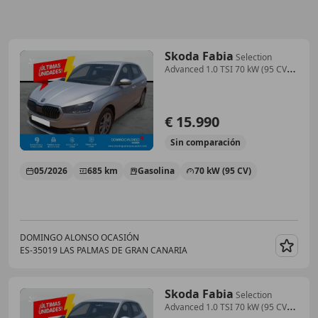
Skoda Fabia
Selection
Advanced 1.0 TSI 70 kW (95 CV)
Manual 5
€ 15.990
Sin
comparación
05/2026
685 km
Gasolina
70 kW (95 CV)
DOMINGO ALONSO OCASIÓN
ES-35019 LAS PALMAS DE GRAN CANARIA
Guar
Skoda Fabia
Selection
Advanced 1.0 TSI 70 kW (95 CV)