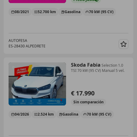
08/2021
52.700 km
Gasolina
70 kW (95 CV)
AUTOFESA
ES-28430 ALPEDRETE
Guar
Skoda Fabia
Selection 1.0
TSI 70 kW (95 CV) Manual 5 vel.
€ 17.990
Sin
comparación
04/2026
2.524 km
Gasolina
70 kW (95 CV)