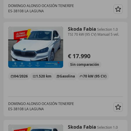
DOMINGO ALONSO OCASIÓN TENERIFE
ES-38108 LA LAGUNA
Guar
Skoda Fabia
Selection 1.0
TSI 70 kW (95 CV) Manual 5 vel.
€ 17.990
Sin
comparación
04/2026
1.520 km
Gasolina
70 kW (95 CV)
DOMINGO ALONSO OCASIÓN TENERIFE
ES-38108 LA LAGUNA
Guar
Skoda Fabia
Selection 1.0