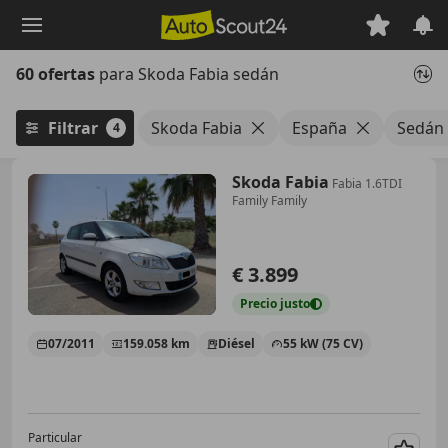
Saltar
al
contenido
60 ofertas
para Skoda Fabia sedán
principal
Filtrar
Skoda Fabia
España
Sedán
4
Skoda Fabia
Fabia 1.6TDI
Family Family
€ 3.899
Precio
justo
07/2011
159.058 km
Diésel
55 kW (75 CV)
Particular