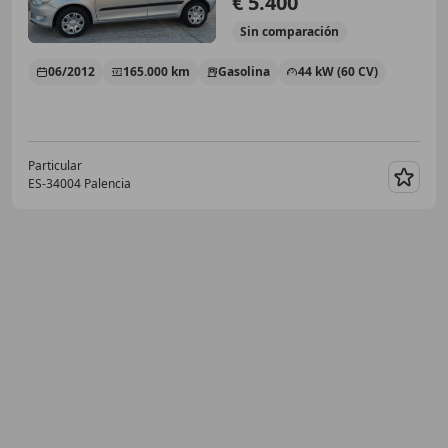
€ 5.400
Sin
comparación
06/2012
165.000 km
Gasolina
44 kW (60 CV)
Particular
ES-34004 Palencia
Guar