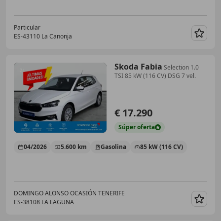
Particular
ES-43110 La Canonja
Guar
Skoda Fabia
Selection 1.0
TSI 85 kW (116 CV) DSG 7 vel.
€ 17.290
Súper
oferta
04/2026
5.600 km
Gasolina
85 kW (116 CV)
DOMINGO ALONSO OCASIÓN TENERIFE
ES-38108 LA LAGUNA
Guar