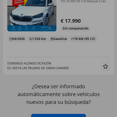
TSI 70 kW (95 CV) Manual 5 vel.
€ 17.990
Sin
comparación
04/2026
1.520 km
Gasolina
70 kW (95 CV)
DOMINGO ALONSO OCASIÓN
ES-35019 LAS PALMAS DE GRAN CANARIA
Guar
¿Desea ser informado
automáticamente sobre vehículos
nuevos para su búsqueda?