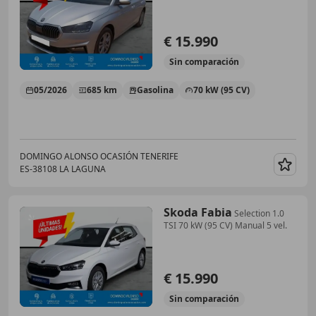
Manual 5
€ 15.990
Sin
comparación
05/2026
685 km
Gasolina
70 kW (95 CV)
DOMINGO ALONSO OCASIÓN TENERIFE
ES-38108 LA LAGUNA
Guar
Skoda Fabia
Selection 1.0
TSI 70 kW (95 CV) Manual 5 vel.
€ 15.990
Sin
comparación