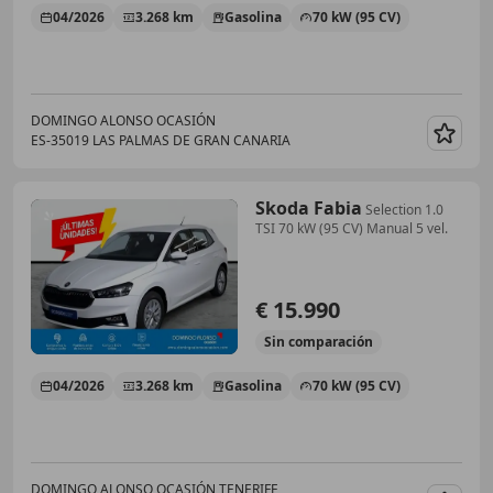
04/2026
3.268 km
Gasolina
70 kW (95 CV)
DOMINGO ALONSO OCASIÓN
ES-35019 LAS PALMAS DE GRAN CANARIA
Guar
Skoda Fabia
Selection 1.0
TSI 70 kW (95 CV) Manual 5 vel.
€ 15.990
Sin
comparación
04/2026
3.268 km
Gasolina
70 kW (95 CV)
DOMINGO ALONSO OCASIÓN TENERIFE