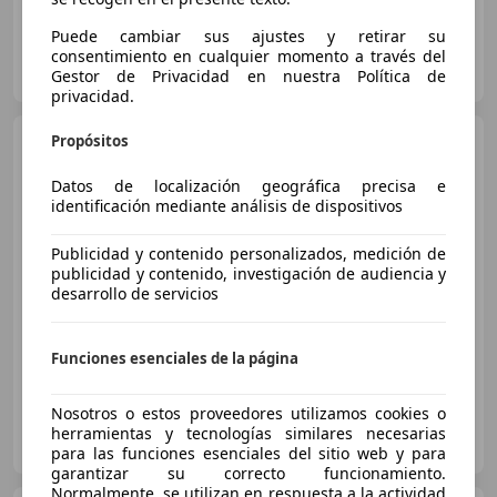
Puede cambiar sus ajustes y retirar su
Particular
consentimiento en cualquier momento a través del
ES-08860 Castelldefels
Gestor de Privacidad en nuestra Política de
Guar
privacidad.
Skoda Fabia
Propósitos
Selection
Advanced 1.0 TSI 70 kW (95 CV)
Manual 5
Datos de localización geográfica precisa e
identificación mediante análisis de dispositivos
€ 17.590
Publicidad y contenido personalizados, medición de
publicidad y contenido, investigación de audiencia y
Sin
comparación
desarrollo de servicios
04/2026
825 km
Gasolina
70 kW (95 CV)
Funciones esenciales de la página
Nosotros o estos proveedores utilizamos cookies o
DOMINGO ALONSO OCASIÓN
herramientas y tecnologías similares necesarias
ES-35019 LAS PALMAS DE GRAN CANARIA
Guar
para las funciones esenciales del sitio web y para
garantizar su correcto funcionamiento.
Normalmente, se utilizan en respuesta a la actividad