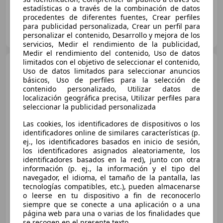
estadísticas o a través de la combinación de datos
procedentes de diferentes fuentes, Crear perfiles
para publicidad personalizada, Crear un perfil para
Particular
personalizar el contenido, Desarrollo y mejora de los
ES-28035 Madrid
Guar
servicios, Medir el rendimiento de la publicidad,
Medir el rendimiento del contenido, Uso de datos
limitados con el objetivo de seleccionar el contenido,
Skoda Fabia
1.0 TSI Style
Uso de datos limitados para seleccionar anuncios
70kW
básicos, Uso de perfiles para la selección de
contenido personalizado, Utilizar datos de
localización geográfica precisa, Utilizar perfiles para
seleccionar la publicidad personalizada
Las cookies, los identificadores de dispositivos o los
identificadores online de similares características (p.
ej., los identificadores basados en inicio de sesión,
los identificadores asignados aleatoriamente, los
identificadores basados en la red), junto con otra
€ 11.000
información (p. ej., la información y el tipo del
navegador, el idioma, el tamaño de la pantalla, las
Buen
precio
tecnologías compatibles, etc.), pueden almacenarse
o leerse en tu dispositivo a fin de reconocerlo
02/2021
77.000 km
Gasolina
70 kW (95 CV)
siempre que se conecte a una aplicación o a una
página web para una o varias de los finalidades que
se recogen en el presente texto.