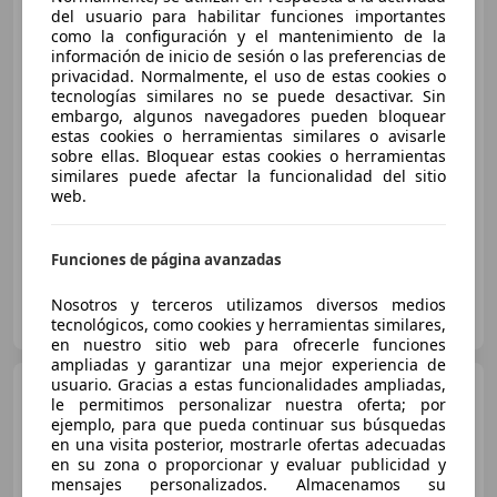
Skoda Fabia
del usuario para habilitar funciones importantes
Selection
como la configuración y el mantenimiento de la
Advanced 1.0 TSI 70 kW (95 CV)
información de inicio de sesión o las preferencias de
Manual 5
privacidad. Normalmente, el uso de estas cookies o
tecnologías similares no se puede desactivar. Sin
€ 17.590
embargo, algunos navegadores pueden bloquear
estas cookies o herramientas similares o avisarle
Sin
comparación
sobre ellas. Bloquear estas cookies o herramientas
similares puede afectar la funcionalidad del sitio
web.
04/2026
825 km
Gasolina
70 kW (95 CV)
Funciones de página avanzadas
DOMINGO ALONSO OCASIÓN TENERIFE
Nosotros y terceros utilizamos diversos medios
ES-38108 LA LAGUNA
tecnológicos, como cookies y herramientas similares,
Guar
en nuestro sitio web para ofrecerle funciones
ampliadas y garantizar una mejor experiencia de
usuario. Gracias a estas funcionalidades ampliadas,
Skoda Fabia
1.2 Urban 69
le permitimos personalizar nuestra oferta; por
ejemplo, para que pueda continuar sus búsquedas
en una visita posterior, mostrarle ofertas adecuadas
en su zona o proporcionar y evaluar publicidad y
mensajes personalizados. Almacenamos su