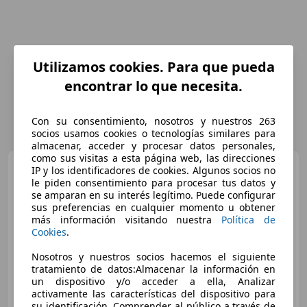
Utilizamos cookies. Para que pueda
encontrar lo que necesita.
Con su consentimiento, nosotros y nuestros 263
socios usamos cookies o tecnologías similares para
almacenar, acceder y procesar datos personales,
como sus visitas a esta página web, las direcciones
Skoda Fabia
1.6TDI
IP y los identificadores de cookies. Algunos socios no
Ambition 90
le piden consentimiento para procesar tus datos y
se amparan en su interés legítimo. Puede configurar
sus preferencias en cualquier momento u obtener
más información visitando nuestra
Política de
€ 4.000
Cookies
.
Precio
justo
Nosotros y nuestros socios hacemos el siguiente
tratamiento de datos:Almacenar la información en
09/2012
258.000 km
Diésel
66 kW (90 CV)
un dispositivo y/o acceder a ella, Analizar
activamente las características del dispositivo para
su identificación, Comprender al público a través de