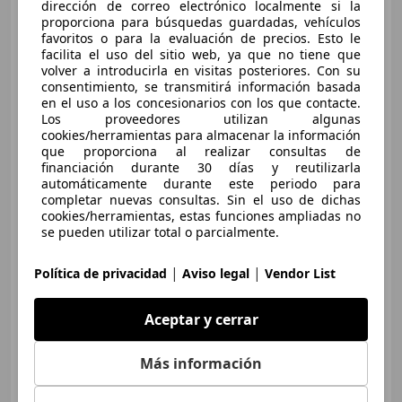
dirección de correo electrónico localmente si la
proporciona para búsquedas guardadas, vehículos
favoritos o para la evaluación de precios. Esto le
facilita el uso del sitio web, ya que no tiene que
volver a introducirla en visitas posteriores. Con su
consentimiento, se transmitirá información basada
en el uso a los concesionarios con los que contacte.
Los proveedores utilizan algunas
cookies/herramientas para almacenar la información
que proporciona al realizar consultas de
financiación durante 30 días y reutilizarla
automáticamente durante este periodo para
completar nuevas consultas. Sin el uso de dichas
cookies/herramientas, estas funciones ampliadas no
se pueden utilizar total o parcialmente.
€ 5.300
Buen
precio
|
|
Política de privacidad
Aviso legal
Vendor List
07/2014
140.000 km
Gasolina
51 kW (69 CV)
Aceptar y cerrar
Más información
Particular
ES-41001 Sevilla