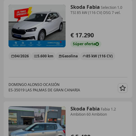
Skoda Fabia
Selection 1.0
TSI 85 kW (116 CV) DSG 7 vel.
€ 17.290
Súper
oferta
04/2026
5.600 km
Gasolina
85 kW (116 CV)
DOMINGO ALONSO OCASIÓN
ES-35019 LAS PALMAS DE GRAN CANARIA
Guar
Skoda Fabia
Fabia 1.2
Ambition 60 Ambition