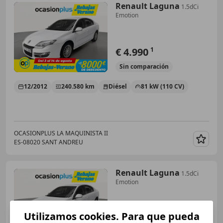
Renault Laguna
1.5dCi
Emotion
€ 4.990
1
Sin
comparación
12/2012
240.580 km
Diésel
81 kW (110 CV)
OCASIONPLUS LA MAQUINISTA II
ES-08020 SANT ANDREU
Guar
Renault Laguna
1.5dCi
Emotion
Utilizamos cookies. Para que pueda
€ 4.990
1