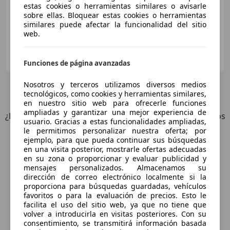
11/2012
144.823 km
Diésel
81 kW (110 CV)
estas cookies o herramientas similares o avisarle
sobre ellas. Bloquear estas cookies o herramientas
similares puede afectar la funcionalidad del sitio
web.
OCASIONPLUS SEVILLA CENTRO II
ES-41007 Sevilla
Guar
Funciones de página avanzadas
Nosotros y terceros utilizamos diversos medios
9
Ofertas
para Renault Laguna
tecnológicos, como cookies y herramientas similares,
en nuestro sitio web para ofrecerle funciones
ampliadas y garantizar una mejor experiencia de
¿Desea ser informado automáticamente sobre vehículos
usuario. Gracias a estas funcionalidades ampliadas,
nuevos para su búsqueda?
le permitimos personalizar nuestra oferta; por
ejemplo, para que pueda continuar sus búsquedas
en una visita posterior, mostrarle ofertas adecuadas
Guardar búsqueda
en su zona o proporcionar y evaluar publicidad y
mensajes personalizados. Almacenamos su
dirección de correo electrónico localmente si la
proporciona para búsquedas guardadas, vehículos
favoritos o para la evaluación de precios. Esto le
facilita el uso del sitio web, ya que no tiene que
volver a introducirla en visitas posteriores. Con su
consentimiento, se transmitirá información basada