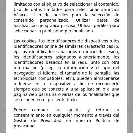
limitados con el objetivo de seleccionar el contenido,
Uso de datos limitados para seleccionar anuncios
básicos, Uso de perfiles para la selección de
Renault Laguna
contenido personalizado, Utilizar datos de
1.5dCi
localización geográfica precisa, Utilizar perfiles para
Emotion
seleccionar la publicidad personalizada
Las cookies, los identificadores de dispositivos o los
€ 4.990
1
identificadores online de similares características (p.
ej., los identificadores basados en inicio de sesión,
Sin
comparación
los identificadores asignados aleatoriamente, los
identificadores basados en la red), junto con otra
información (p. ej., la información y el tipo del
12/2012
240.580 km
Diésel
81 kW (110 CV)
navegador, el idioma, el tamaño de la pantalla, las
tecnologías compatibles, etc.), pueden almacenarse
o leerse en tu dispositivo a fin de reconocerlo
siempre que se conecte a una aplicación o a una
página web para una o varias de los finalidades que
OCASIONPLUS LAS ROZAS II
se recogen en el presente texto.
ES-28232 LAS ROZAS
Guar
Puede cambiar sus ajustes y retirar su
consentimiento en cualquier momento a través del
Renault Laguna
1.5dCi
Gestor de Privacidad en nuestra Política de
Emotion
privacidad.