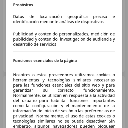
Propósitos
€ 7.590
1
Datos de localización geográfica precisa e
identificación mediante análisis de dispositivos
Sin
comparación
11/2012
144.823 km
Diésel
81 kW (110 CV)
Publicidad y contenido personalizados, medición de
publicidad y contenido, investigación de audiencia y
desarrollo de servicios
OCASIONPLUS LAS ROZAS II
Funciones esenciales de la página
ES-28232 LAS ROZAS
Guar
Nosotros o estos proveedores utilizamos cookies o
herramientas y tecnologías similares necesarias
Renault Laguna
1.5dCi
para las funciones esenciales del sitio web y para
Emotion
garantizar su correcto funcionamiento.
Normalmente, se utilizan en respuesta a la actividad
del usuario para habilitar funciones importantes
como la configuración y el mantenimiento de la
€ 7.590
1
información de inicio de sesión o las preferencias de
privacidad. Normalmente, el uso de estas cookies o
Sin
comparación
tecnologías similares no se puede desactivar. Sin
embargo, algunos navegadores pueden bloquear