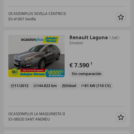
OCASIONPLUS SEVILLA CENTRO II
ES-41007 Sevilla
Guar
Renault Laguna
1.5dCi
Emotion
€ 7.590
1
Sin
comparación
11/2012
144.823 km
Diésel
81 kW (110 CV)
OCASIONPLUS LA MAQUINISTA II
ES-08020 SANT ANDREU
Guar