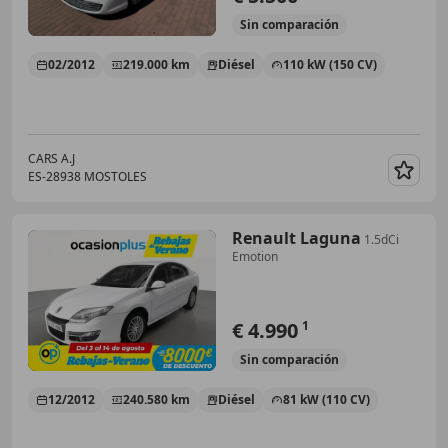
Sin
comparación
02/2012
219.000 km
Diésel
110 kW (150 CV)
CARS A.J
ES-28938 MOSTOLES
Guar
Renault Laguna
1.5dCi
Emotion
€ 4.990
1
Sin
comparación
12/2012
240.580 km
Diésel
81 kW (110 CV)