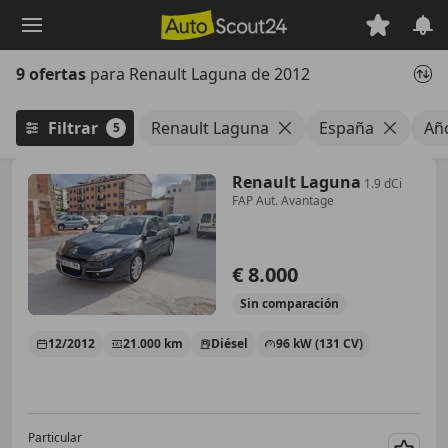
Saltar
al
contenido
9 ofertas
para Renault Laguna de 2012
principal
Filtrar
Renault Laguna
España
Añ
5
Renault Laguna
1.9 dCi
FAP Aut. Avantage
€ 8.000
Sin
comparación
12/2012
21.000 km
Diésel
96 kW (131 CV)
Particular