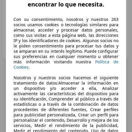
encontrar lo que necesita.
Sin
comparación
12/2012
240.580 km
Diésel
81 kW (110 CV)
Con su consentimiento, nosotros y nuestros 263
socios usamos cookies o tecnologías similares para
almacenar, acceder y procesar datos personales,
como sus visitas a esta página web, las direcciones
IP y los identificadores de cookies. Algunos socios no
OCASIONPLUS MÉRIDA
le piden consentimiento para procesar tus datos y
ES-06800 Mérida
se amparan en su interés legítimo. Puede configurar
Guar
sus preferencias en cualquier momento u obtener
más información visitando nuestra
Política de
Cookies
.
Nosotros y nuestros socios hacemos el siguiente
tratamiento de datos:Almacenar la información en
un dispositivo y/o acceder a ella, Analizar
activamente las características del dispositivo para
su identificación, Comprender al público a través de
estadísticas o a través de la combinación de datos
procedentes de diferentes fuentes, Crear perfiles
para publicidad personalizada, Crear un perfil para
personalizar el contenido, Desarrollo y mejora de los
servicios, Medir el rendimiento de la publicidad,
Medir el rendimiento del contenido, Uso de datos