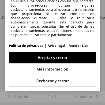
en el uso a los concesionarios con los que contacte.
Los proveedores utilizan algunas
Explora vehículos similares
cookies/herramientas para almacenar la información
que proporciona al realizar consultas de
Diferente de tus criterios de búsqueda, pero posiblemente
financiación durante 30 días y reutilizarla
automáticamente durante este periodo para
una coincidencia perfecta.
completar nuevas consultas. Sin el uso de dichas
cookies/herramientas, estas funciones ampliadas no
se pueden utilizar total o parcialmente.
¿Desea ser informado
|
|
Política de privacidad
Aviso legal
Vendor List
automáticamente sobre vehículos
Aceptar y cerrar
nuevos para su búsqueda?
Más información
Guardar búsqueda
Rechazar y cerrar
Anterior
1
/
1
Siguiente