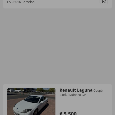
ES-08016 Barcelon
Guar
Renault Laguna
Coupé
2.0dCi Mónaco GP
€ 5.500