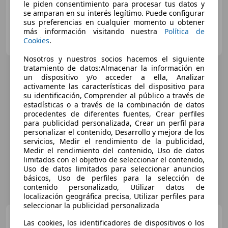
le piden consentimiento para procesar tus datos y
se amparan en su interés legítimo. Puede configurar
sus preferencias en cualquier momento u obtener
más información visitando nuestra
Política de
OCASIONPLUS LA MAQUINISTA II
Cookies
.
ES-08020 SANT ANDREU
Guar
Nosotros y nuestros socios hacemos el siguiente
tratamiento de datos:Almacenar la información en
un dispositivo y/o acceder a ella, Analizar
activamente las características del dispositivo para
su identificación, Comprender al público a través de
estadísticas o a través de la combinación de datos
procedentes de diferentes fuentes, Crear perfiles
para publicidad personalizada, Crear un perfil para
personalizar el contenido, Desarrollo y mejora de los
servicios, Medir el rendimiento de la publicidad,
Medir el rendimiento del contenido, Uso de datos
limitados con el objetivo de seleccionar el contenido,
Uso de datos limitados para seleccionar anuncios
básicos, Uso de perfiles para la selección de
contenido personalizado, Utilizar datos de
localización geográfica precisa, Utilizar perfiles para
seleccionar la publicidad personalizada
Renault Laguna
2.0DCI
Las cookies, los identificadores de dispositivos o los
Dynamique