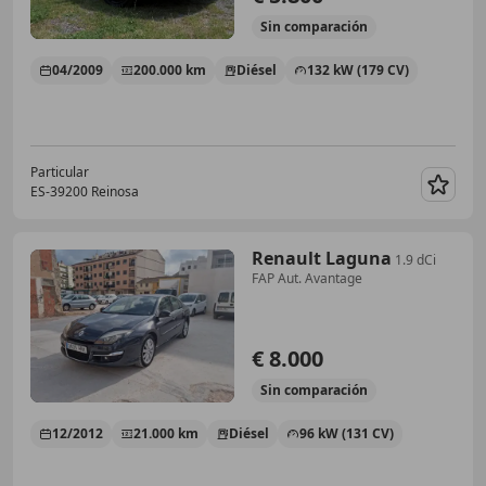
Sin
comparación
04/2009
200.000 km
Diésel
132 kW (179 CV)
Particular
ES-39200 Reinosa
Guar
Renault Laguna
1.9 dCi
FAP Aut. Avantage
€ 8.000
Sin
comparación
12/2012
21.000 km
Diésel
96 kW (131 CV)