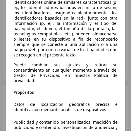
identificadores online de similares características (p.
ej., los identificadores basados en inicio de sesión,
los identificadores asignados aleatoriamente, los
identificadores basados en la red), junto con otra
€ 3.800
1
información (p. ej., la información y el tipo del
navegador, el idioma, el tamaño de la pantalla, las
Sin
comparación
tecnologías compatibles, etc.), pueden almacenarse
o leerse en tu dispositivo a fin de reconocerlo
03/2008
132.780 km
Diésel
110 kW (150 CV)
siempre que se conecte a una aplicación o a una
página web para una o varias de los finalidades que
se recogen en el presente texto.
Puede cambiar sus ajustes y retirar su
OCASIONPLUS LAS ROZAS II
consentimiento en cualquier momento a través del
ES-28232 LAS ROZAS
Guar
Gestor de Privacidad en nuestra Política de
privacidad.
Renault Laguna
2.0DCI
Propósitos
Dynamique
Datos de localización geográfica precisa e
identificación mediante análisis de dispositivos
€ 6.500
1
Publicidad y contenido personalizados, medición de
publicidad y contenido, investigación de audiencia y
Sin
comparación