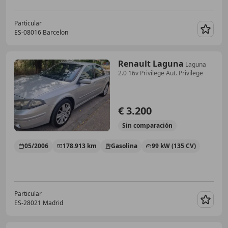
Particular
ES-08016 Barcelon
Guar
Renault Laguna
Laguna
2.0 16v Privilege Aut. Privilege
€ 3.200
Sin
comparación
05/2006
178.913 km
Gasolina
99 kW (135 CV)
Particular
ES-28021 Madrid
Guar