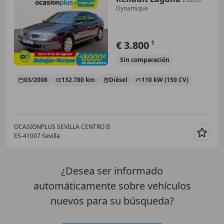
Dynamique
€ 3.800
1
Sin
comparación
03/2008
132.780 km
Diésel
110 kW (150 CV)
OCASIONPLUS SEVILLA CENTRO II
ES-41007 Sevilla
Guar
¿Desea ser informado
automáticamente sobre vehículos
nuevos para su búsqueda?