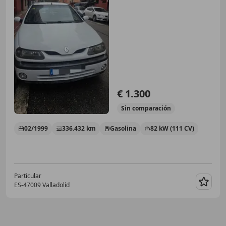
€ 1.300
Sin
comparación
02/1999
336.432 km
Gasolina
82 kW (111 CV)
Particular
ES-47009 Valladolid
Guar