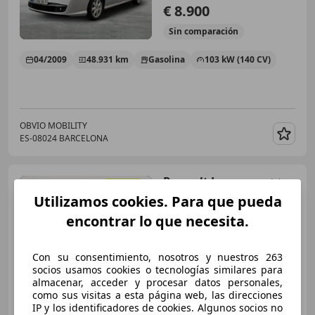
€ 8.900
Sin
comparación
04/2009
48.931 km
Gasolina
103 kW (140 CV)
OBVIO MOBILITY
ES-08024 BARCELONA
Guar
Renault Laguna
1.5dCi
Emotion
Utilizamos cookies. Para que pueda
encontrar lo que necesita.
€ 7.590
1
Con su consentimiento, nosotros y nuestros 263
Sin
comparación
socios usamos cookies o tecnologías similares para
almacenar, acceder y procesar datos personales,
como sus visitas a esta página web, las direcciones
11/2012
144.823 km
Diésel
81 kW (110 CV)
IP y los identificadores de cookies. Algunos socios no