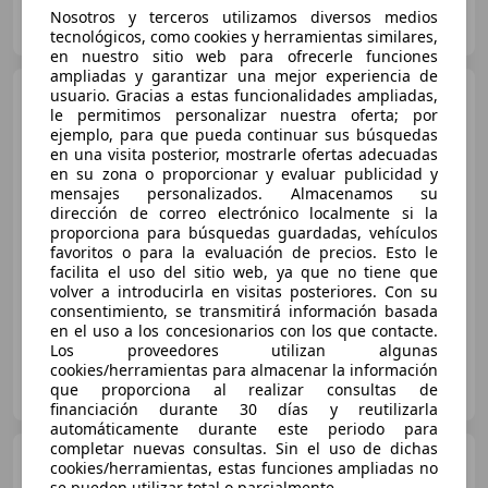
OCASIONPLUS LA MAQUINISTA II
Nosotros y terceros utilizamos diversos medios
ES-08020 SANT ANDREU
Guar
tecnológicos, como cookies y herramientas similares,
en nuestro sitio web para ofrecerle funciones
ampliadas y garantizar una mejor experiencia de
Renault Laguna
usuario. Gracias a estas funcionalidades ampliadas,
2.0
le permitimos personalizar nuestra oferta; por
Dynamique
ejemplo, para que pueda continuar sus búsquedas
en una visita posterior, mostrarle ofertas adecuadas
en su zona o proporcionar y evaluar publicidad y
€ 8.900
1
mensajes personalizados. Almacenamos su
dirección de correo electrónico localmente si la
Sin
comparación
proporciona para búsquedas guardadas, vehículos
favoritos o para la evaluación de precios. Esto le
facilita el uso del sitio web, ya que no tiene que
04/2009
48.931 km
Gasolina
103 kW (140 CV)
volver a introducirla en visitas posteriores. Con su
consentimiento, se transmitirá información basada
en el uso a los concesionarios con los que contacte.
Los proveedores utilizan algunas
cookies/herramientas para almacenar la información
MUNDIAUTO 2000, S.L.
que proporciona al realizar consultas de
ES-8820 EL PRAT DE LLOBREGAT
Guar
financiación durante 30 días y reutilizarla
automáticamente durante este periodo para
completar nuevas consultas. Sin el uso de dichas
Renault Laguna
2.0 16v
cookies/herramientas, estas funciones ampliadas no
Privilege Aut.
se pueden utilizar total o parcialmente.