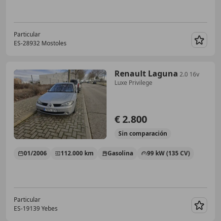
Particular
ES-28932 Mostoles
Guar
Renault Laguna
2.0 16v
Luxe Privilege
€ 2.800
Sin
comparación
01/2006
112.000 km
Gasolina
99 kW (135 CV)
Particular
ES-19139 Yebes
Guar