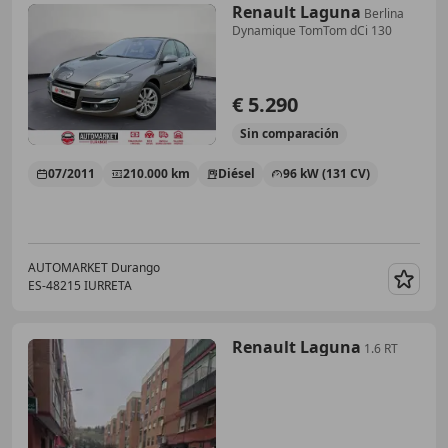
Renault Laguna
Berlina
Dynamique TomTom dCi 130
€ 5.290
Sin
comparación
07/2011
210.000 km
Diésel
96 kW (131 CV)
AUTOMARKET Durango
ES-48215 IURRETA
Guar
Renault Laguna
1.6 RT