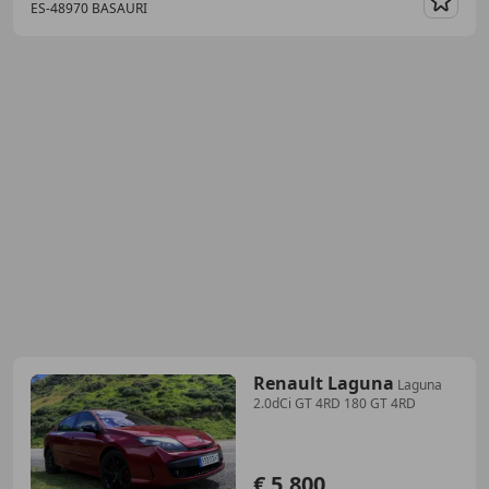
ES-48970 BASAURI
Guar
Renault Laguna
Laguna
2.0dCi GT 4RD 180 GT 4RD
€ 5.800