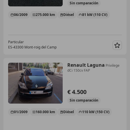
Sin
comparación
06/2009
275.000 km
Diésel
81 kW (110 CV)
Particular
ES-43300 Mont-roig del Camp
Guar
Renault Laguna
Privilege
dCi 150cv FAP
€ 4.500
Sin
comparación
01/2009
160.000 km
Diésel
110 kW (150 CV)