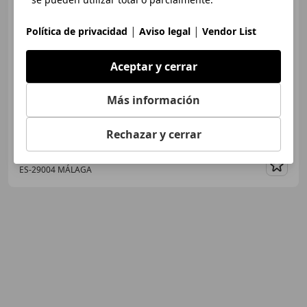
|
|
Política de privacidad
Aviso legal
Vendor List
€ 3.000
Aceptar y cerrar
Sin
comparación
06/2005
112.000 km
Gasolina
99 kW (135 CV)
Más información
Rechazar y cerrar
AUTOS VILLA ROSA
ES-29004 MÁLAGA
Guar