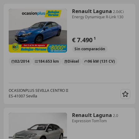
Renault Laguna
2.0dCi
Energy Dynamique R-Link 130
€ 7.490
1
Sin
comparación
02/2014
184.653 km
Diésel
96 kW (131 CV)
OCASIONPLUS SEVILLA CENTRO II
ES-41007 Sevilla
Guar
Renault Laguna
2.0
Expression TomTom