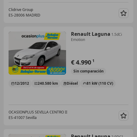
Clidrive Group
ES-28006 MADRID
Guar
Renault Laguna
1.5dCi
Emotion
€ 4.990
1
Sin
comparación
12/2012
240.580 km
Diésel
81 kW (110 CV)
OCASIONPLUS SEVILLA CENTRO II
ES-41007 Sevilla
Guar
Renault Laguna
2.0DCI