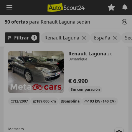
Saltar
al
contenido
50 ofertas
para Renault Laguna sedán
principal
Filtrar
Renault Laguna
España
Se
4
Renault Laguna
2.0
Dynamique
€ 6.990
Sin
comparación
12/2007
189.000 km
Gasolina
103 kW (140 CV)
Metacars