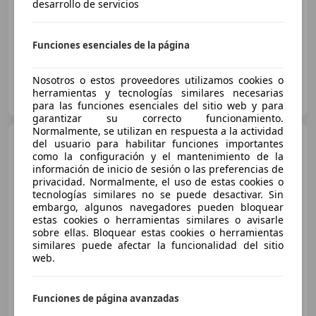
desarrollo de servicios
09/2006
160.380 km
Diésel
110 kW (150 CV)
Funciones esenciales de la página
Nosotros o estos proveedores utilizamos cookies o
OCASIONPLUS SEVILLA CENTRO II
herramientas y tecnologías similares necesarias
ES-41007 Sevilla
Guar
para las funciones esenciales del sitio web y para
garantizar su correcto funcionamiento.
Normalmente, se utilizan en respuesta a la actividad
Renault Laguna
1.5dCi
del usuario para habilitar funciones importantes
Emotion
como la configuración y el mantenimiento de la
información de inicio de sesión o las preferencias de
privacidad. Normalmente, el uso de estas cookies o
tecnologías similares no se puede desactivar. Sin
€ 4.990
1
embargo, algunos navegadores pueden bloquear
estas cookies o herramientas similares o avisarle
Sin
comparación
sobre ellas. Bloquear estas cookies o herramientas
similares puede afectar la funcionalidad del sitio
12/2012
240.580 km
Diésel
81 kW (110 CV)
web.
Funciones de página avanzadas