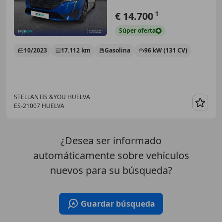
€ 14.700
1
Súper
oferta
10/2023
17.112 km
Gasolina
96 kW (131 CV)
STELLANTIS &YOU HUELVA
ES-21007 HUELVA
Guar
¿Desea ser informado
automáticamente sobre vehículos
nuevos para su búsqueda?
Guardar búsqueda