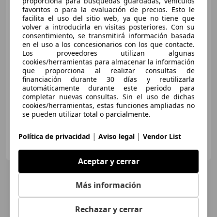
proporciona para búsquedas guardadas, vehículos
Peugeot 308
1.6HDI FAP
favoritos o para la evaluación de precios. Esto le
Sport 5 vel.
facilita el uso del sitio web, ya que no tiene que
volver a introducirla en visitas posteriores. Con su
consentimiento, se transmitirá información basada
en el uso a los concesionarios con los que contacte.
€ 5.500
1
Los proveedores utilizan algunas
cookies/herramientas para almacenar la información
Buen
precio
que proporciona al realizar consultas de
financiación durante 30 días y reutilizarla
06/2009
103.406 km
Diésel
80 kW (109 CV)
automáticamente durante este periodo para
Garantia, Llantas de aleación, Climatizador automático, Ventanas tintadas, ESP, Faros antiniebla
completar nuevas consultas. Sin el uso de dichas
cookies/herramientas, estas funciones ampliadas no
se pueden utilizar total o parcialmente.
|
|
Política de privacidad
Aviso legal
Vendor List
OcasionPlus - Alicante - San Juan
ES-03550 Sant Joan d'Alacant
Guar
Aceptar y cerrar
Más información
Rechazar y cerrar