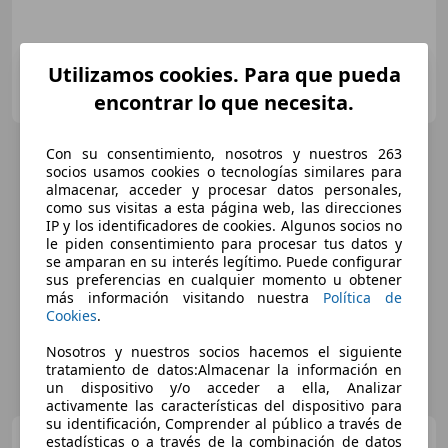
Utilizamos cookies. Para que pueda
FLEXICAR GRANADA- Atarfe
ES-18230 Atarfe
encontrar lo que necesita.
Guar
Con su consentimiento, nosotros y nuestros 263
socios usamos cookies o tecnologías similares para
almacenar, acceder y procesar datos personales,
como sus visitas a esta página web, las direcciones
IP y los identificadores de cookies. Algunos socios no
le piden consentimiento para procesar tus datos y
se amparan en su interés legítimo. Puede configurar
sus preferencias en cualquier momento u obtener
más información visitando nuestra
Política de
Cookies
.
Nosotros y nuestros socios hacemos el siguiente
tratamiento de datos:Almacenar la información en
un dispositivo y/o acceder a ella, Analizar
activamente las características del dispositivo para
su identificación, Comprender al público a través de
Peugeot 308
estadísticas o a través de la combinación de datos
1.2 PureTech