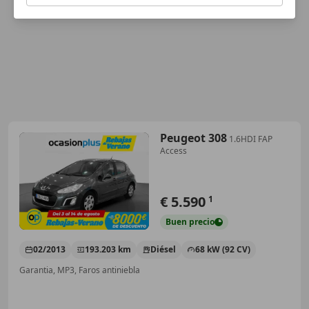
Peugeot 308
1.6HDI FAP
Access
€ 5.590
1
Buen
precio
02/2013
193.203 km
Diésel
68 kW (92 CV)
Garantia, MP3, Faros antiniebla