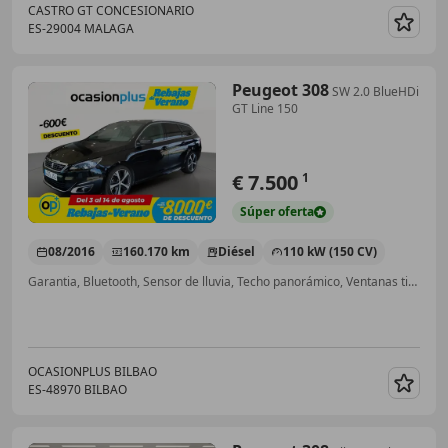
CASTRO GT CONCESIONARIO
ES-29004 MALAGA
Guar
Peugeot 308
SW 2.0 BlueHDi
GT Line 150
€ 7.500
1
Súper
oferta
08/2016
160.170 km
Diésel
110 kW (150 CV)
Garantia, Bluetooth, Sensor de lluvia, Techo panorámico, Ventanas tintadas, ABS, Airbags laterales, Llantas de aleación
OCASIONPLUS BILBAO
ES-48970 BILBAO
Guar