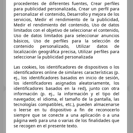
procedentes de diferentes fuentes, Crear perfiles
S&S Allure 130
para publicidad personalizada, Crear un perfil para
personalizar el contenido, Desarrollo y mejora de los
servicios, Medir el rendimiento de la publicidad,
€ 14.490
1
Medir el rendimiento del contenido, Uso de datos
limitados con el objetivo de seleccionar el contenido,
Sin
comparación
Uso de datos limitados para seleccionar anuncios
básicos, Uso de perfiles para la selección de
02/2024
14.990 km
Gasolina
96 kW (131 CV)
contenido personalizado, Utilizar datos de
localización geográfica precisa, Utilizar perfiles para
seleccionar la publicidad personalizada
Las cookies, los identificadores de dispositivos o los
identificadores online de similares características (p.
FLEXICAR TOLEDO- A42 Dirección Toledo
ej., los identificadores basados en inicio de sesión,
ES-45280 OLÍAS DEL REY
Guar
los identificadores asignados aleatoriamente, los
identificadores basados en la red), junto con otra
información (p. ej., la información y el tipo del
Peugeot 308
1.2 PureTech
navegador, el idioma, el tamaño de la pantalla, las
S&S Allure 130
tecnologías compatibles, etc.), pueden almacenarse
o leerse en tu dispositivo a fin de reconocerlo
€ 5.900
siempre que se conecte a una aplicación o a una
página web para una o varias de los finalidades que
Buen
precio
se recogen en el presente texto.