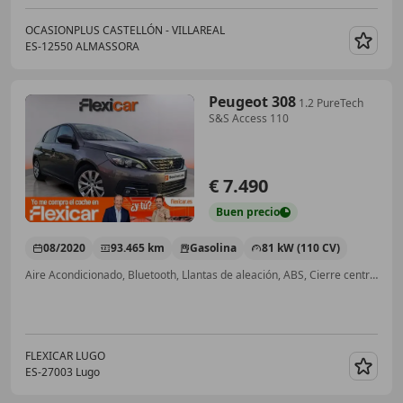
OCASIONPLUS CASTELLÓN - VILLAREAL
ES-12550 ALMASSORA
Guar
Peugeot 308
1.2 PureTech
S&S Access 110
€ 7.490
Buen
precio
08/2020
93.465 km
Gasolina
81 kW (110 CV)
Aire Acondicionado, Bluetooth, Llantas de aleación, ABS, Cierre centralizado
FLEXICAR LUGO
ES-27003 Lugo
Guar