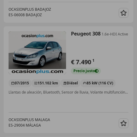
OCASIONPLUS BADAJOZ
ES-06008 BADAJOZ
Guar
Peugeot 308
1.6e-HDI Active
€ 7.490
1
Precio
justo
07/2015
151.102 km
Diésel
85 kW (116 CV)
Llantas de aleación, Bluetooth, Sensor de lluvia, Volante multifunción, Elevalunas eléctrico, Control de tracción, USB, Start/Stop automático
OCASIONPLUS MALAGA
ES-29004 MÁLAGA
Guar