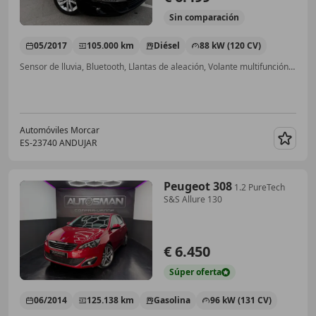
Sin
comparación
05/2017
105.000 km
Diésel
88 kW (120 CV)
Sensor de lluvia, Bluetooth, Llantas de aleación, Volante multifunción, Faros antiniebla, ABS, USB, Ventanas tintadas
Automóviles Morcar
ES-23740 ANDUJAR
Guar
Peugeot 308
1.2 PureTech
S&S Allure 130
€ 6.450
Súper
oferta
06/2014
125.138 km
Gasolina
96 kW (131 CV)