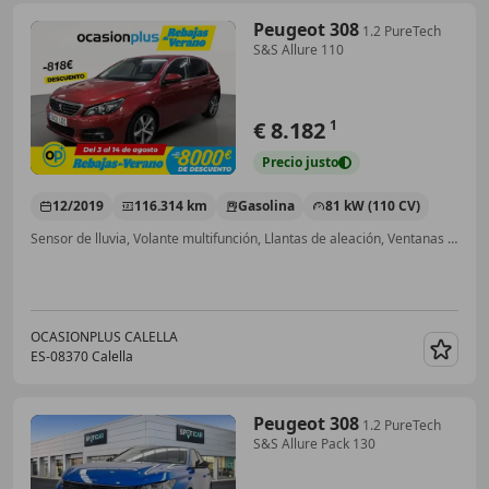
Peugeot 308
1.2 PureTech
S&S Allure 110
€ 8.182
1
Precio
justo
12/2019
116.314 km
Gasolina
81 kW (110 CV)
Sensor de lluvia, Volante multifunción, Llantas de aleación, Ventanas tintadas, Faros antiniebla, Climatizador automático, USB, Bluetooth
OCASIONPLUS CALELLA
ES-08370 Calella
Guar
Peugeot 308
1.2 PureTech
S&S Allure Pack 130