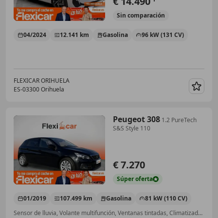
€ 14.490
Sin
comparación
04/2024
12.141 km
Gasolina
96 kW (131 CV)
FLEXICAR ORIHUELA
ES-03300 Orihuela
Guar
Peugeot 308
1.2 PureTech
S&S Style 110
€ 7.270
Súper
oferta
01/2019
107.499 km
Gasolina
81 kW (110 CV)
Sensor de lluvia, Volante multifunción, Ventanas tintadas, Climatizador automático, Llantas de aleación, Cierre centralizado, Bluetooth