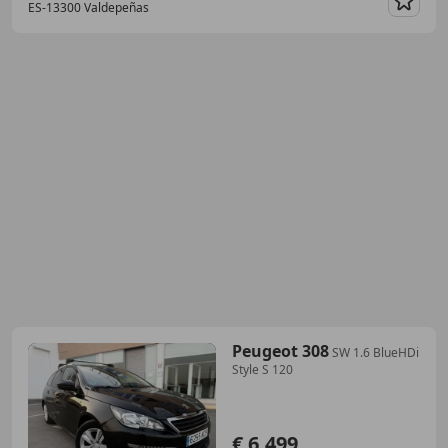
ES-13300 Valdepeñas
Guar
Peugeot 308
SW 1.6 BlueHDi
Style S 120
€ 6.499