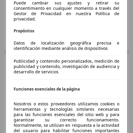
01/2015
194.000 km
Gasolina
96 kW (131 CV)
Puede cambiar sus ajustes y retirar su
consentimiento en cualquier momento a través del
ABS, Garantia, Climatizador automático, Sensor de lluvia, Volante multifunción, Bluetooth, USB, Isofix
Gestor de Privacidad en nuestra Política de
privacidad.
Propósitos
AUTOHOF
ES-28221 MADRID
Datos de localización geográfica precisa e
Guar
identificación mediante análisis de dispositivos
Peugeot 308
Publicidad y contenido personalizados, medición de
1.2 PureTech
publicidad y contenido, investigación de audiencia y
S&S Active Pack 130
desarrollo de servicios
€ 13.181
Funciones esenciales de la página
Súper
oferta
Nosotros o estos proveedores utilizamos cookies o
herramientas y tecnologías similares necesarias
03/2023
42.219 km
Gasolina
96 kW (131 CV)
para las funciones esenciales del sitio web y para
garantizar su correcto funcionamiento.
Normalmente, se utilizan en respuesta a la actividad
del usuario para habilitar funciones importantes