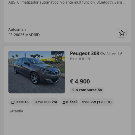
ABS, Climatizador automático, Volante multifunción, Bluetooth, Sensor de lluvia, Llantas de aleación, Garantia, USB
Autosman
ES-28025 MADRID
Guar
Peugeot 308
SW Allure 1.6
BlueHDI 120
€ 4.900
Sin
comparación
01/2016
258.000 km
Diésel
88 kW (120 CV)
Garantia