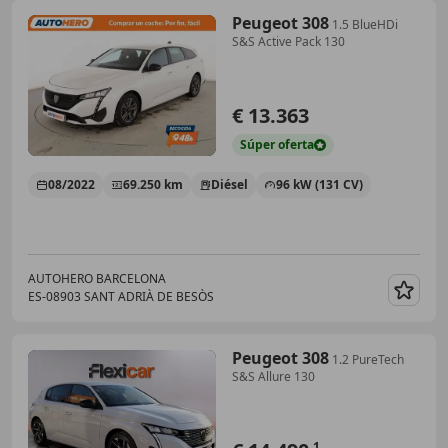
Peugeot 308
1.5 BlueHDi
S&S Active Pack 130
€ 13.363
Súper
oferta
08/2022
69.250 km
Diésel
96 kW (131 CV)
AUTOHERO BARCELONA
ES-08903 SANT ADRIÀ DE BESÒS
Guar
Peugeot 308
1.2 PureTech
S&S Allure 130
1