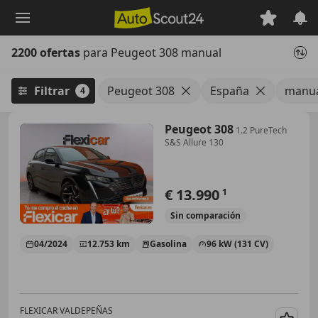
Saltar
al
contenido
2200 ofertas
para Peugeot 308 manual
principal
Filtrar
Peugeot 308
España
manu
4
Peugeot 308
1.2 PureTech
S&S Allure 130
€ 13.990
1
Sin
comparación
04/2024
12.753 km
Gasolina
96 kW (131 CV)
FLEXICAR VALDEPEÑAS