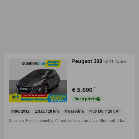
Peugeot 308
1.6 VTi Active
€ 5.690
1
Buen
precio
06/2012
122.128 km
Gasolina
88 kW (120 CV)
Garantia, Faros antiniebla, Climatizador automático, Bluetooth, Llantas de aleación, ABS, ESP, Airbag acompañante