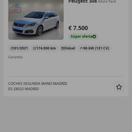
Peugeot 308
Allure Pack
€ 7.500
Súper
oferta
01/2021
174.000 km
Diésel
96 kW (131 CV)
Garantia
COCHES SEGUNDA MANO MADRID
ES-28022 MADRID
Guar