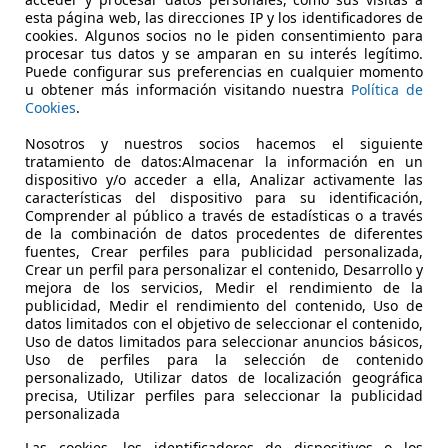
30Cv
esta página web, las direcciones IP y los identificadores de
cookies. Algunos socios no le piden consentimiento para
€ 14.900
procesar tus datos y se amparan en su interés legítimo.
Sin
compara
Puede configurar sus preferencias en cualquier momento
u obtener más información visitando nuestra
Política de
Cookies
.
Nosotros y nuestros socios hacemos el siguiente
tratamiento de datos:Almacenar la información en un
dispositivo y/o acceder a ella, Analizar activamente las
características del dispositivo para su identificación,
05/2019
171.800 km
Di
Comprender al público a través de estadísticas o a través
de la combinación de datos procedentes de diferentes
RAGAMOVIL
fuentes, Crear perfiles para publicidad personalizada,
Crear un perfil para personalizar el contenido, Desarrollo y
S-49023 ZAMORA
mejora de los servicios, Medir el rendimiento de la
publicidad, Medir el rendimiento del contenido, Uso de
datos limitados con el objetivo de seleccionar el contenido,
Uso de datos limitados para seleccionar anuncios básicos,
Uso de perfiles para la selección de contenido
personalizado, Utilizar datos de localización geográfica
precisa, Utilizar perfiles para seleccionar la publicidad
personalizada
Las cookies, los identificadores de dispositivos o los