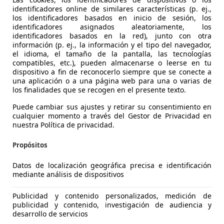
identificadores online de similares características (p. ej.,
los identificadores basados en inicio de sesión, los
identificadores asignados aleatoriamente, los
identificadores basados en la red), junto con otra
información (p. ej., la información y el tipo del navegador,
el idioma, el tamaño de la pantalla, las tecnologías
compatibles, etc.), pueden almacenarse o leerse en tu
dispositivo a fin de reconocerlo siempre que se conecte a
una aplicación o a una página web para una o varias de
randland X
los finalidades que se recogen en el presente texto.
&S Selective 130
Puede cambiar sus ajustes y retirar su consentimiento en
cualquier momento a través del Gestor de Privacidad en
€ 13.272
nuestra Política de privacidad.
Buen
precio
Propósitos
Datos de localización geográfica precisa e identificación
mediante análisis de dispositivos
Publicidad y contenido personalizados, medición de
02/2021
63.513 km
Dié
publicidad y contenido, investigación de audiencia y
desarrollo de servicios