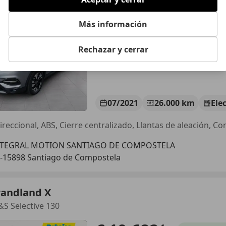
Turbo Ultimate AT8 4x2
€ 25.900
Más información
1
Sin
compar
Rechazar y cerrar
07/2021
26.000 km
Ele
ireccional, ABS, Cierre centralizado, Llantas de aleación, Co
NTEGRAL MOTION SANTIAGO DE COMPOSTELA
-15898 Santiago de Compostela
randland X
&S Selective 130