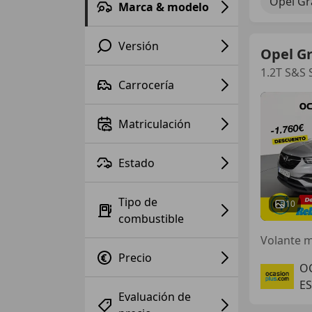
Opel Gr
Marca & modelo
Versión
Opel G
1.2T S&S 
Carrocería
Matriculación
Estado
Tipo de
10
combustible
Precio
O
ES
Evaluación de