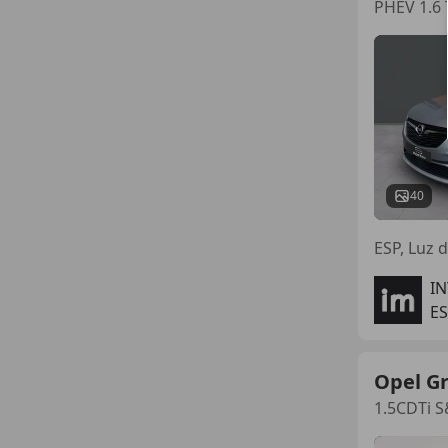
PHEV 1.6 
40
ESP, Luz d
I
ES
Opel G
1.5CDTi S