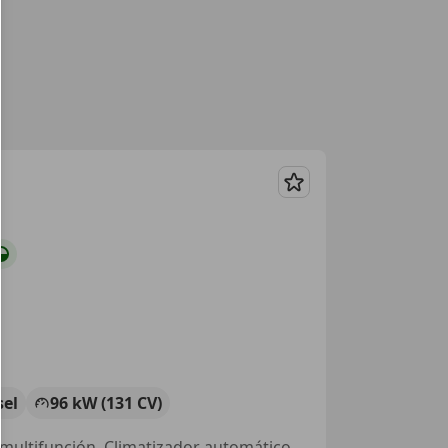
Guardar
sel
96 kW (131 CV)
Aire Acondicionado, Llantas de aleación, Cierre centralizado, Volante multifunción, Climatizador automático, Control de tracción, ESP