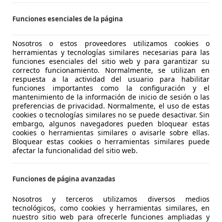
UTOHERO BARCELONA
Funciones esenciales de la página
-08903 SANT ADRIÀ DE BESÒS
Nosotros o estos proveedores utilizamos cookies o
herramientas y tecnologías similares necesarias para las
funciones esenciales del sitio web y para garantizar su
randland X
correcto funcionamiento. Normalmente, se utilizan en
&S 120 Aniversario 130
respuesta a la actividad del usuario para habilitar
funciones importantes como la configuración y el
€ 12.790
mantenimiento de la información de inicio de sesión o las
Precio
justo
preferencias de privacidad. Normalmente, el uso de estas
cookies o tecnologías similares no se puede desactivar. Sin
embargo, algunos navegadores pueden bloquear estas
cookies o herramientas similares o avisarle sobre ellas.
Bloquear estas cookies o herramientas similares puede
afectar la funcionalidad del sitio web.
10/2019
83.982 km
Dié
Funciones de página avanzadas
ERA! Hasta -45% dto sobre financiación!
Nosotros y terceros utilizamos diversos medios
tecnológicos, como cookies y herramientas similares, en
LICARS MADRID
nuestro sitio web para ofrecerle funciones ampliadas y
S-28021 MADRID