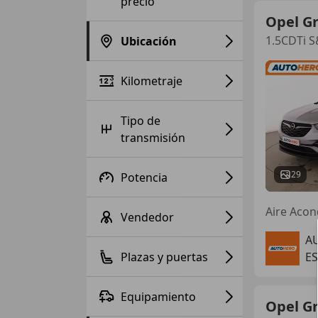
precio
Opel G
1.5CDTi S
Ubicación
Kilometraje
Tipo de
transmisión
29
Potencia
Vendedor
A
Plazas y puertas
E
Equipamiento
Opel G