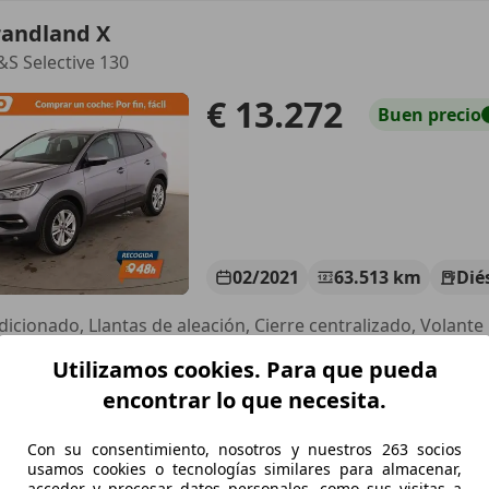
randland X
&S Selective 130
€ 13.272
Buen
precio
02/2021
63.513 km
Dié
Utilizamos cookies. Para que pueda
UTOHERO CENTER MADRID
S-28050 MADRID
encontrar lo que necesita.
Con su consentimiento, nosotros y nuestros 263 socios
randland X
usamos cookies o tecnologías similares para almacenar,
acceder y procesar datos personales, como sus visitas a