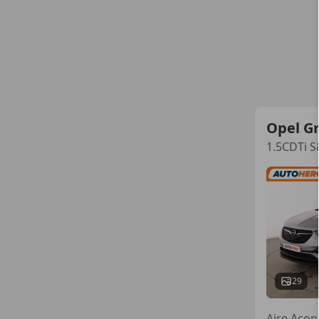
Opel G
1.5CDTi S
29