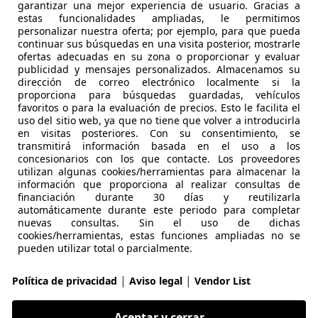
garantizar una mejor experiencia de usuario. Gracias a
estas funcionalidades ampliadas, le permitimos
personalizar nuestra oferta; por ejemplo, para que pueda
continuar sus búsquedas en una visita posterior, mostrarle
randland X
ofertas adecuadas en su zona o proporcionar y evaluar
&S Edition 130
publicidad y mensajes personalizados. Almacenamos su
dirección de correo electrónico localmente si la
€ 11.490
proporciona para búsquedas guardadas, vehículos
Buen
precio
favoritos o para la evaluación de precios. Esto le facilita el
uso del sitio web, ya que no tiene que volver a introducirla
en visitas posteriores. Con su consentimiento, se
transmitirá información basada en el uso a los
concesionarios con los que contacte. Los proveedores
utilizan algunas cookies/herramientas para almacenar la
información que proporciona al realizar consultas de
financiación durante 30 días y reutilizarla
02/2020
117.083 km
Di
automáticamente durante este periodo para completar
nuevas consultas. Sin el uso de dichas
cookies/herramientas, estas funciones ampliadas no se
 MARBELLA
pueden utilizar total o parcialmente.
Marbella
|
|
Política de privacidad
Aviso legal
Vendor List
randland X
Aceptar y cerrar