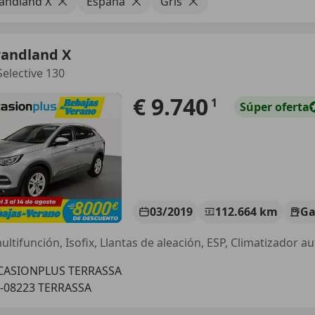
andland X
España
Gris
randland X
Selective 130
€ 9.740
1
Súper
oferta
03/2019
112.664 km
Ga
CASIONPLUS TERRASSA
-08223 TERRASSA