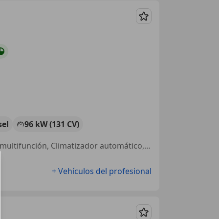
Guardar
sel
96 kW (131 CV)
Aire Acondicionado, Llantas de aleación, Cierre centralizado, Volante multifunción, Climatizador automático, Control de tracción, ESP
+ Vehículos del profesional
Guardar