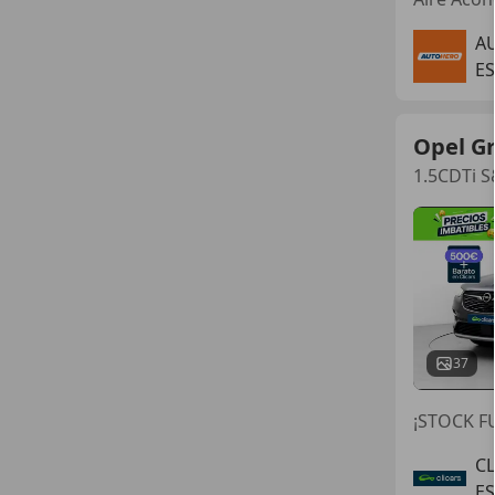
A
ES
Opel G
1.5CDTi S
37
¡STOCK FU
C
E