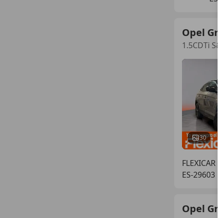
Opel G
1.5CDTi S
30
FLEXICAR
ES-29603 
Opel G