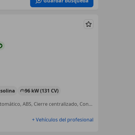
Guardar búsqueda
Guardar
solina
96 kW (131 CV)
Volante multifunción, Isofix, Llantas de aleación, ESP, Climatizador automático, ABS, Cierre centralizado, Control de tracción
+ Vehículos del profesional