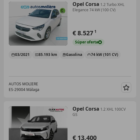
Opel Corsa
1.2 Turbo XHL
Elegance 74 kW (100 CV)
€ 8.527
1
Súper
oferta
03/2021
85.193 km
Gasolina
74 kW (101 CV)
AUTOS MOLIERE
ES-29004 Málaga
Guar
Opel Corsa
1.2 XHL 100CV
GS
€ 13.400