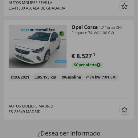
AUTOS MOLIERE SEVILLA
ES-41500 ALCALA DE GUADAIRA
Guar
Opel Corsa
1.2 Turbo XHL
Elegance 74 kW (100 CV)
€ 8.527
1
Súper
oferta
03/2021
85.193 km
Gasolina
74 kW (101 CV)
AUTOS MOLIERE MADRID
ES-28649 MADRID
Guar
¿Desea ser informado