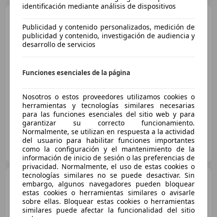
identificación mediante análisis de dispositivos
Opel Corsa
1.2 Turbo XHL
Elegance 74 kW (100 CV)
Publicidad y contenido personalizados, medición de
publicidad y contenido, investigación de audiencia y
desarrollo de servicios
€ 8.990
1
Funciones esenciales de la página
Sin
comparación
12/2021
38.211 km
Gasolina
74 kW (101 CV)
Nosotros o estos proveedores utilizamos cookies o
herramientas y tecnologías similares necesarias
para las funciones esenciales del sitio web y para
garantizar su correcto funcionamiento.
Normalmente, se utilizan en respuesta a la actividad
del usuario para habilitar funciones importantes
AUTOS MOLIERE MADRID
como la configuración y el mantenimiento de la
ES-28649 MADRID
Guar
información de inicio de sesión o las preferencias de
privacidad. Normalmente, el uso de estas cookies o
tecnologías similares no se puede desactivar. Sin
Opel Corsa
1.2 T XHL GS 74
embargo, algunos navegadores pueden bloquear
kW (100 CV)
estas cookies o herramientas similares o avisarle
sobre ellas. Bloquear estas cookies o herramientas
similares puede afectar la funcionalidad del sitio