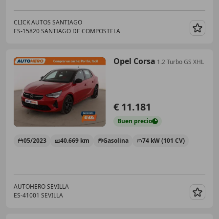
CLICK AUTOS SANTIAGO
ES-15820 SANTIAGO DE COMPOSTELA
Guar
Opel Corsa
1.2 Turbo GS XHL
€ 11.181
Buen
precio
05/2023
40.669 km
Gasolina
74 kW (101 CV)
AUTOHERO SEVILLA
ES-41001 SEVILLA
Guar