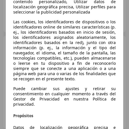
contenido personalizado, Utilizar datos de
localización geográfica precisa, Utilizar perfiles para
seleccionar la publicidad personalizada
AUTOS MOLIERE
Las cookies, los identificadores de dispositivos o los
ES-29004 Málaga
Guar
identificadores online de similares características (p.
ej., los identificadores basados en inicio de sesión,
los identificadores asignados aleatoriamente, los
Opel Corsa
identificadores basados en la red), junto con otra
1.2 T XHL GS 74
información (p. ej., la información y el tipo del
kW (100 CV)
navegador, el idioma, el tamaño de la pantalla, las
tecnologías compatibles, etc.), pueden almacenarse
o leerse en tu dispositivo a fin de reconocerlo
€ 10.450
1
siempre que se conecte a una aplicación o a una
página web para una o varias de los finalidades que
Buen
precio
se recogen en el presente texto.
Puede cambiar sus ajustes y retirar su
03/2024
81.901 km
Gasolina
74 kW (101 CV)
consentimiento en cualquier momento a través del
Gestor de Privacidad en nuestra Política de
privacidad.
Propósitos
AUTOS MOLIERE MADRID
ES-28649 MADRID
Guar
Datos de localización geográfica precisa e