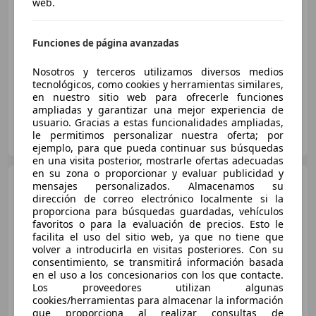
web.
€ 10.450
1
Buen
precio
Funciones de página avanzadas
03/2024
81.901 km
Gasolina
74 kW (101 CV)
Nosotros y terceros utilizamos diversos medios
tecnológicos, como cookies y herramientas similares,
en nuestro sitio web para ofrecerle funciones
ampliadas y garantizar una mejor experiencia de
usuario. Gracias a estas funcionalidades ampliadas,
AUTOS MOLIERE SEVILLA
le permitimos personalizar nuestra oferta; por
ES-41500 ALCALA DE GUADAIRA
Guar
ejemplo, para que pueda continuar sus búsquedas
en una visita posterior, mostrarle ofertas adecuadas
en su zona o proporcionar y evaluar publicidad y
Opel Corsa
1.2 XHL 100CV
mensajes personalizados. Almacenamos su
GS
dirección de correo electrónico localmente si la
proporciona para búsquedas guardadas, vehículos
favoritos o para la evaluación de precios. Esto le
facilita el uso del sitio web, ya que no tiene que
€ 13.750
volver a introducirla en visitas posteriores. Con su
consentimiento, se transmitirá información basada
Precio
justo
en el uso a los concesionarios con los que contacte.
Los proveedores utilizan algunas
03/2025
25.905 km
Gasolina
74 kW (101 CV)
cookies/herramientas para almacenar la información
que proporciona al realizar consultas de