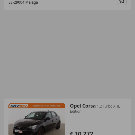
ES-29004 Málaga
Guar
Opel Corsa
1.2 Turbo XHL
Edition
€ 10.272