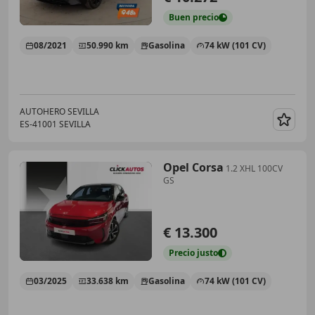
Buen
precio
08/2021
50.990 km
Gasolina
74 kW (101 CV)
AUTOHERO SEVILLA
ES-41001 SEVILLA
Guar
Opel Corsa
1.2 XHL 100CV
GS
€ 13.300
Precio
justo
03/2025
33.638 km
Gasolina
74 kW (101 CV)