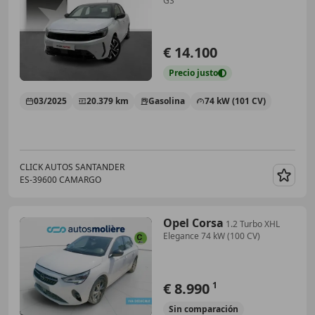
GS
€ 14.100
Precio
justo
03/2025
20.379 km
Gasolina
74 kW (101 CV)
CLICK AUTOS SANTANDER
ES-39600 CAMARGO
Guar
Opel Corsa
1.2 Turbo XHL
Elegance 74 kW (100 CV)
€ 8.990
1
Sin
comparación