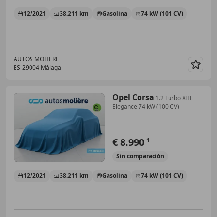
12/2021
38.211 km
Gasolina
74 kW (101 CV)
AUTOS MOLIERE
ES-29004 Málaga
Guar
Opel Corsa
1.2 Turbo XHL
Elegance 74 kW (100 CV)
€ 8.990
1
Sin
comparación
12/2021
38.211 km
Gasolina
74 kW (101 CV)