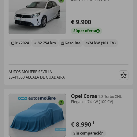
€ 9.900
Súper
oferta
01/2024
82.754 km
Gasolina
74 kW (101 CV)
AUTOS MOLIERE SEVILLA
ES-41500 ALCALA DE GUADAIRA
Guar
Opel Corsa
1.2 Turbo XHL
Elegance 74 kW (100 CV)
€ 8.990
1
Sin
comparación