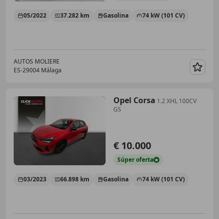
05/2022
37.282 km
Gasolina
74 kW (101 CV)
AUTOS MOLIERE
ES-29004 Málaga
Guar
Opel Corsa
1.2 XHL 100CV
GS
€ 10.000
Súper
oferta
03/2023
66.898 km
Gasolina
74 kW (101 CV)