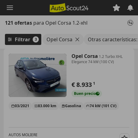
Saltar
al
contenido
121 ofertas
para Opel Corsa 1.2-xhl
principal
Filtrar
Opel Corsa
Otras características:
3
Opel Corsa
1.2 Turbo XHL
Elegance 74 kW (100 CV)
€ 8.933
1
Buen
precio
03/2021
83.000 km
Gasolina
74 kW (101 CV)
AUTOS MOLIERE