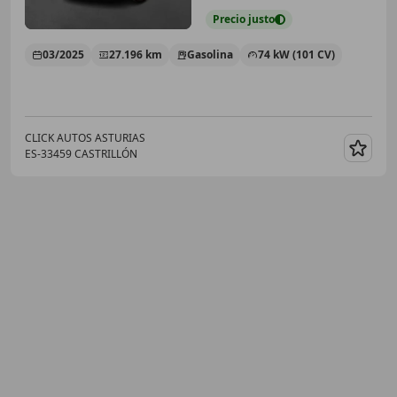
Precio
justo
03/2025
27.196 km
Gasolina
74 kW (101 CV)
CLICK AUTOS ASTURIAS
ES-33459 CASTRILLÓN
Guar