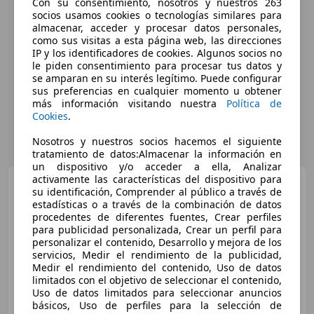
Con su consentimiento, nosotros y nuestros 263
socios usamos cookies o tecnologías similares para
almacenar, acceder y procesar datos personales,
como sus visitas a esta página web, las direcciones
IP y los identificadores de cookies. Algunos socios no
le piden consentimiento para procesar tus datos y
se amparan en su interés legítimo. Puede configurar
sus preferencias en cualquier momento u obtener
más información visitando nuestra
Política de
Cookies
.
Nosotros y nuestros socios hacemos el siguiente
tratamiento de datos:Almacenar la información en
un dispositivo y/o acceder a ella, Analizar
activamente las características del dispositivo para
Opel Corsa
1.2 T XHL GS 74
su identificación, Comprender al público a través de
kW (100 CV)
estadísticas o a través de la combinación de datos
procedentes de diferentes fuentes, Crear perfiles
para publicidad personalizada, Crear un perfil para
personalizar el contenido, Desarrollo y mejora de los
€ 12.709
1
servicios, Medir el rendimiento de la publicidad,
Medir el rendimiento del contenido, Uso de datos
Súper
oferta
limitados con el objetivo de seleccionar el contenido,
Uso de datos limitados para seleccionar anuncios
01/2025
17.083 km
Gasolina
74 kW (101 CV)
básicos, Uso de perfiles para la selección de