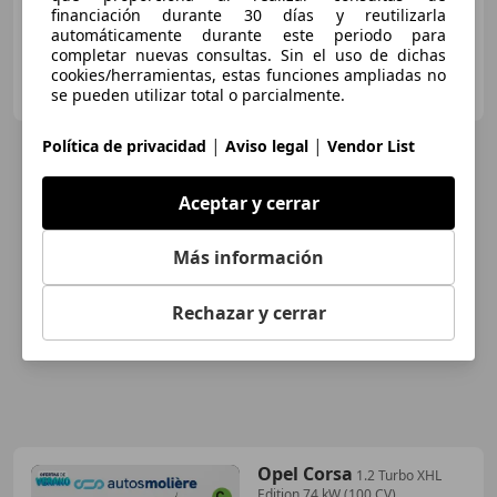
financiación durante 30 días y reutilizarla
automáticamente durante este periodo para
completar nuevas consultas. Sin el uso de dichas
CLICK AUTOS SANTANDER
cookies/herramientas, estas funciones ampliadas no
ES-39600 CAMARGO
se pueden utilizar total o parcialmente.
Guar
|
|
Política de privacidad
Aviso legal
Vendor List
Aceptar y cerrar
Más información
Rechazar y cerrar
Opel Corsa
1.2 Turbo XHL
Edition 74 kW (100 CV)