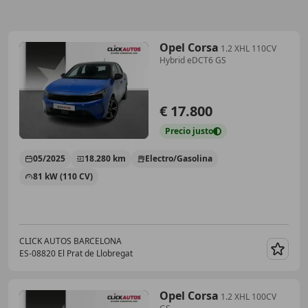
Opel Corsa
1.2 XHL 110CV
Hybrid eDCT6 GS
€ 17.800
Precio
justo
05/2025
18.280 km
Electro/Gasolina
81 kW (110 CV)
CLICK AUTOS BARCELONA
ES-08820 El Prat de Llobregat
Guar
Opel Corsa
1.2 XHL 100CV