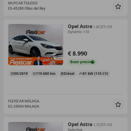
MUYCAR TOLEDO
ES-45280 Olías del Rey
Guar
Opel Astra
1.6CDTi S/S
Dynamic 110
€ 8.990
Buen
precio
09/2019
119.680 km
Diésel
81 kW (110 CV)
FLEXICAR MÁLAGA.
ES-29004 MALAGA
Guar
Opel Astra
1.7CDTi S/S
Selective