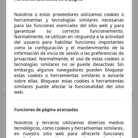
Opel Astra
1.6CDTi S/S 120
Aniversario 110
Nosotros o estos proveedores utilizamos cookies o
herramientas y tecnologías similares necesarias
para las funciones esenciales del sitio web y para
€ 8.490
garantizar su correcto funcionamiento.
Normalmente, se utilizan en respuesta a la actividad
Buen
precio
del usuario para habilitar funciones importantes
como la configuración y el mantenimiento de la
10/2019
140.000 km
Diésel
81 kW (110 CV)
información de inicio de sesión o las preferencias de
privacidad. Normalmente, el uso de estas cookies o
tecnologías similares no se puede desactivar. Sin
embargo, algunos navegadores pueden bloquear
estas cookies o herramientas similares o avisarle
FLEXICAR ALICANTE.
sobre ellas. Bloquear estas cookies o herramientas
ES-03007 ALICANTE
Guar
similares puede afectar la funcionalidad del sitio
web.
Opel Astra
1.6CDTi S/S 120
Funciones de página avanzadas
Aniversario 110
Nosotros y terceros utilizamos diversos medios
tecnológicos, como cookies y herramientas similares,
€ 7.990
1
en nuestro sitio web para ofrecerle funciones