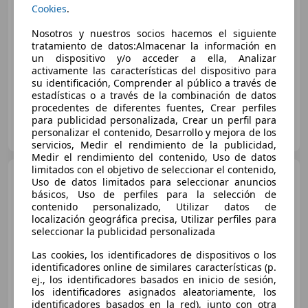
€ 9.490
Cookies
.
Súper
oferta
Nosotros y nuestros socios hacemos el siguiente
tratamiento de datos:Almacenar la información en
01/2019
72.650 km
Diésel
81 kW (110 CV)
un dispositivo y/o acceder a ella, Analizar
activamente las características del dispositivo para
su identificación, Comprender al público a través de
estadísticas o a través de la combinación de datos
procedentes de diferentes fuentes, Crear perfiles
para publicidad personalizada, Crear un perfil para
GRUPO FLEXICAR VALENCIA.
personalizar el contenido, Desarrollo y mejora de los
ES-46980 PATERNA
Guar
servicios, Medir el rendimiento de la publicidad,
Medir el rendimiento del contenido, Uso de datos
limitados con el objetivo de seleccionar el contenido,
Opel Astra
1.4T S/S Dynamic
Uso de datos limitados para seleccionar anuncios
Aut. 150
básicos, Uso de perfiles para la selección de
contenido personalizado, Utilizar datos de
localización geográfica precisa, Utilizar perfiles para
seleccionar la publicidad personalizada
€ 11.390
1
Las cookies, los identificadores de dispositivos o los
Súper
oferta
identificadores online de similares características (p.
ej., los identificadores basados en inicio de sesión,
03/2019
83.000 km
Gasolina
110 kW (150 CV)
los identificadores asignados aleatoriamente, los
identificadores basados en la red), junto con otra