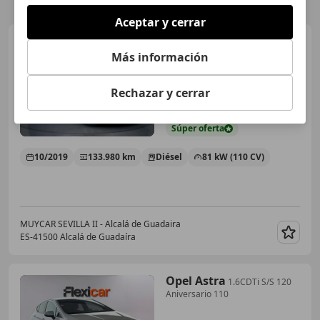
Aceptar y cerrar
Opel Astra
1.6CDTi S/S 120
Aniversario 110
Más información
Rechazar y cerrar
€ 7.990
1
Súper
oferta
10/2019
133.980 km
Diésel
81 kW (110 CV)
MUYCAR SEVILLA II - Alcalá de Guadaira
ES-41500 Alcalá de Guadaíra
Guar
Opel Astra
1.6CDTi S/S 120
Aniversario 110