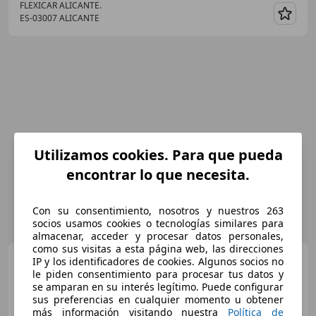
FLEXICAR ALICANTE.
ES-03007 ALICANTE
Guar
Utilizamos cookies. Para que pueda
encontrar lo que necesita.
Con su consentimiento, nosotros y nuestros 263
socios usamos cookies o tecnologías similares para
almacenar, acceder y procesar datos personales,
como sus visitas a esta página web, las direcciones
Opel Astra
1.6CDTi S/S
IP y los identificadores de cookies. Algunos socios no
Dynamic 110
le piden consentimiento para procesar tus datos y
se amparan en su interés legítimo. Puede configurar
sus preferencias en cualquier momento u obtener
más información visitando nuestra
Política de