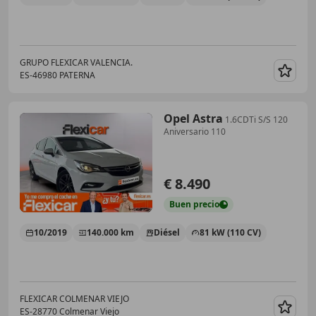
GRUPO FLEXICAR VALENCIA.
ES-46980 PATERNA
Guar
Opel Astra
1.6CDTi S/S 120
Aniversario 110
€ 8.490
Buen
precio
10/2019
140.000 km
Diésel
81 kW (110 CV)
FLEXICAR COLMENAR VIEJO
ES-28770 Colmenar Viejo
Guar