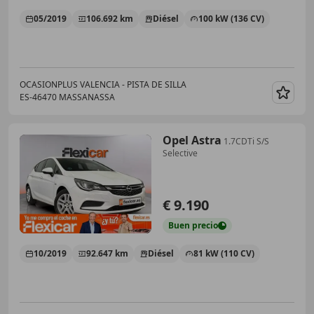
05/2019
106.692 km
Diésel
100 kW (136 CV)
OCASIONPLUS VALENCIA - PISTA DE SILLA
ES-46470 MASSANASSA
Guar
Opel Astra
1.7CDTi S/S
Selective
€ 9.190
Buen
precio
10/2019
92.647 km
Diésel
81 kW (110 CV)