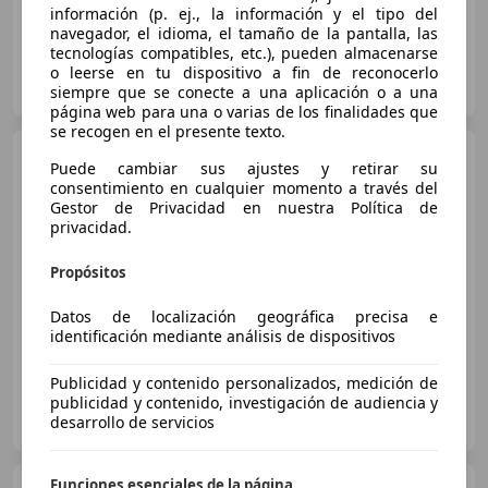
información (p. ej., la información y el tipo del
navegador, el idioma, el tamaño de la pantalla, las
tecnologías compatibles, etc.), pueden almacenarse
FLEXICAR LLEIDA
o leerse en tu dispositivo a fin de reconocerlo
ES-25191 Lleida
Guar
siempre que se conecte a una aplicación o a una
página web para una o varias de los finalidades que
se recogen en el presente texto.
Opel Astra
1.6CDTi S/S
Puede cambiar sus ajustes y retirar su
Dynamic 136
consentimiento en cualquier momento a través del
Gestor de Privacidad en nuestra Política de
€ 7.990
privacidad.
Súper
oferta
Propósitos
01/2019
160.637 km
Diésel
100 kW (136 CV)
Datos de localización geográfica precisa e
identificación mediante análisis de dispositivos
Publicidad y contenido personalizados, medición de
publicidad y contenido, investigación de audiencia y
AC GROUP
desarrollo de servicios
ES-28232 LAS ROZAS
Guar
Funciones esenciales de la página