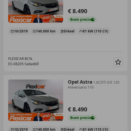
€ 8.490
Buen
precio
10/2019
140.000 km
Diésel
81 kW (110 CV)
FLEXICAR BCN.
ES-08205 Sabadell
Guar
Opel Astra
1.6CDTi S/S 120
Aniversario 110
€ 8.490
Buen
precio
10/2019
140.000 km
Diésel
81 kW (110 CV)