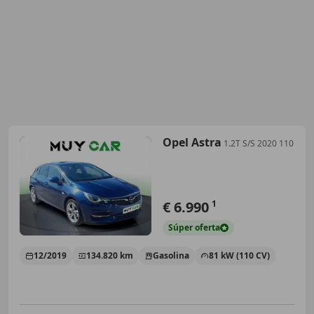
Opel Astra
1.2T S/S 2020 110
€ 6.990
1
Súper
oferta
12/2019
134.820 km
Gasolina
81 kW (110 CV)