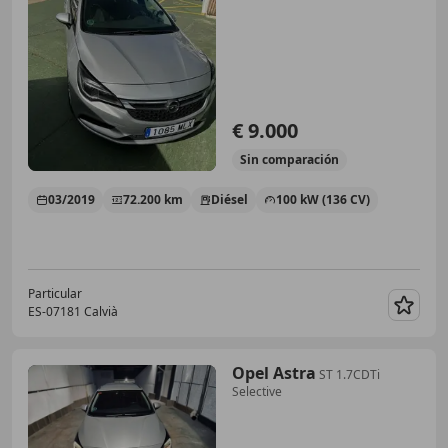
€ 9.000
Sin
comparación
03/2019
72.200 km
Diésel
100 kW (136 CV)
Particular
ES-07181 Calvià
Guar
Opel Astra
ST 1.7CDTi
Selective