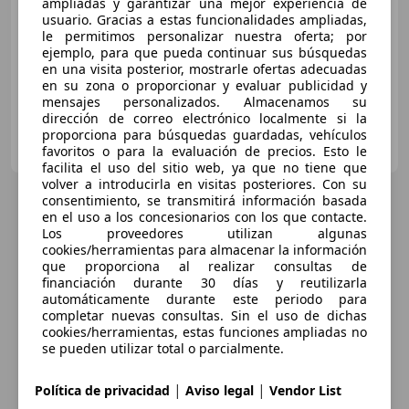
ampliadas y garantizar una mejor experiencia de
Súper
oferta
usuario. Gracias a estas funcionalidades ampliadas,
le permitimos personalizar nuestra oferta; por
10/2019
133.980 km
Diésel
81 kW (110 CV)
ejemplo, para que pueda continuar sus búsquedas
en una visita posterior, mostrarle ofertas adecuadas
en su zona o proporcionar y evaluar publicidad y
mensajes personalizados. Almacenamos su
dirección de correo electrónico localmente si la
MUYCAR SEVILLA
proporciona para búsquedas guardadas, vehículos
ES-41007 Sevilla
favoritos o para la evaluación de precios. Esto le
Guar
facilita el uso del sitio web, ya que no tiene que
volver a introducirla en visitas posteriores. Con su
consentimiento, se transmitirá información basada
en el uso a los concesionarios con los que contacte.
Los proveedores utilizan algunas
cookies/herramientas para almacenar la información
que proporciona al realizar consultas de
financiación durante 30 días y reutilizarla
automáticamente durante este periodo para
completar nuevas consultas. Sin el uso de dichas
cookies/herramientas, estas funciones ampliadas no
se pueden utilizar total o parcialmente.
|
|
Política de privacidad
Aviso legal
Vendor List