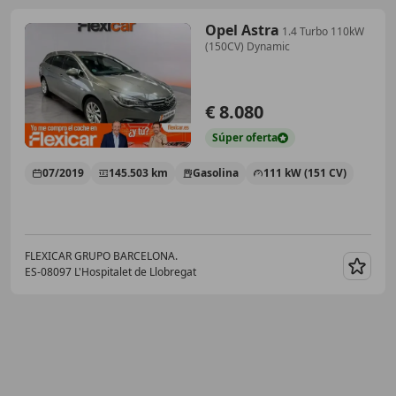
Opel Astra
1.4 Turbo 110kW
(150CV) Dynamic
€ 8.080
Súper
oferta
07/2019
145.503 km
Gasolina
111 kW (151 CV)
FLEXICAR GRUPO BARCELONA.
ES-08097 L'Hospitalet de Llobregat
Guar