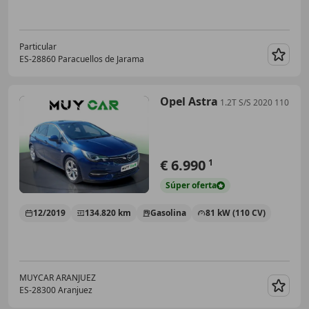
Particular
ES-28860 Paracuellos de Jarama
Guar
Opel Astra
1.2T S/S 2020 110
€ 6.990
1
Súper
oferta
12/2019
134.820 km
Gasolina
81 kW (110 CV)
MUYCAR ARANJUEZ
ES-28300 Aranjuez
Guar