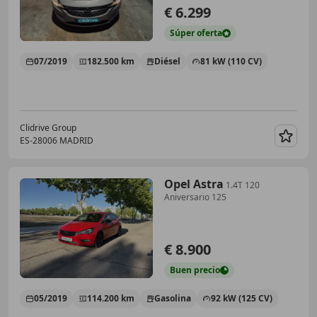
€ 6.299
Súper
oferta
07/2019
182.500 km
Diésel
81 kW (110 CV)
Clidrive Group
ES-28006 MADRID
Guar
Opel Astra
1.4T 120
Aniversario 125
€ 8.900
Buen
precio
05/2019
114.200 km
Gasolina
92 kW (125 CV)