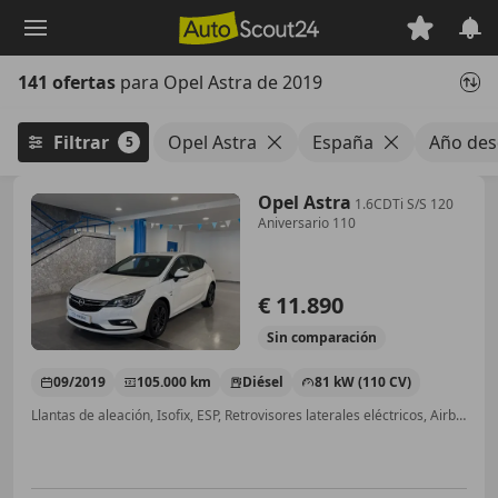
Saltar
al
contenido
141 ofertas
para Opel Astra de 2019
principal
Filtrar
Opel Astra
España
Año des
5
Opel Astra
1.6CDTi S/S 120
Aniversario 110
€ 11.890
Sin
comparación
09/2019
105.000 km
Diésel
81 kW (110 CV)
Llantas de aleación, Isofix, ESP, Retrovisores laterales eléctricos, Airbags laterales, Cierre centralizado