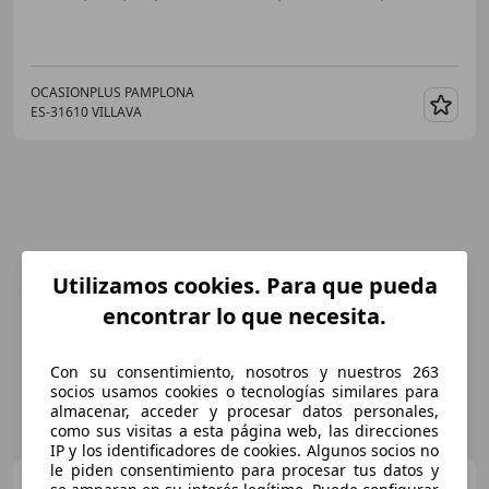
OCASIONPLUS PAMPLONA
ES-31610 VILLAVA
Guar
Utilizamos cookies. Para que pueda
encontrar lo que necesita.
Con su consentimiento, nosotros y nuestros 263
socios usamos cookies o tecnologías similares para
almacenar, acceder y procesar datos personales,
como sus visitas a esta página web, las direcciones
IP y los identificadores de cookies. Algunos socios no
le piden consentimiento para procesar tus datos y
Opel Astra
1.5D DTH S/S