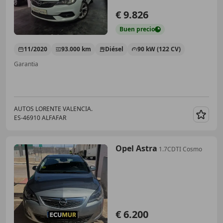
€ 9.826
Buen
precio
11/2020
93.000 km
Diésel
90 kW (122 CV)
Garantia
AUTOS LORENTE VALENCIA.
ES-46910 ALFAFAR
Guar
Opel Astra
1.7CDTI Cosmo
€ 6.200