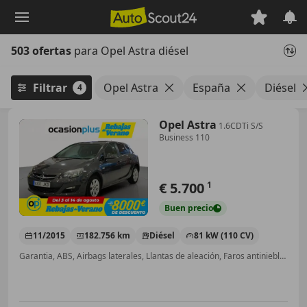
Saltar
al
contenido
503 ofertas
para Opel Astra diésel
principal
Filtrar
Opel Astra
España
Diésel
4
Opel Astra
1.6CDTi S/S
Business 110
€ 5.700
1
Buen
precio
11/2015
182.756 km
Diésel
81 kW (110 CV)
Garantia, ABS, Airbags laterales, Llantas de aleación, Faros antiniebla, Bluetooth, Cierre centralizado, Elevalunas eléctrico