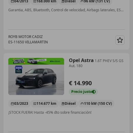
04/2013
168.000 km
Diésel
96 kW (131 CV)
Garantia, ABS, Bluetooth, Control de velocidad, Airbags laterales, ESP, Isofix
ROYB MOTOR CADIZ
ES-11650 VILLAMARTIN
Guar
Opel Astra
1.6T PHEV S/S GS
Aut. 180
€ 14.990
Precio
justo
03/2023
114.677 km
Diésel
110 kW (150 CV)
¡STOCK FUERA! Hasta -45% dto sobre financiación!