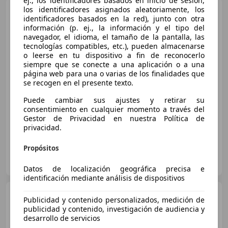
ej., los identificadores basados en inicio de sesión,
los identificadores asignados aleatoriamente, los
Opel Astra
SW 1.7CDTi
identificadores basados en la red), junto con otra
Edition 110
información (p. ej., la información y el tipo del
navegador, el idioma, el tamaño de la pantalla, las
tecnologías compatibles, etc.), pueden almacenarse
o leerse en tu dispositivo a fin de reconocerlo
€ 4.480
1
siempre que se conecte a una aplicación o a una
Súper
oferta
página web para una o varias de los finalidades que
se recogen en el presente texto.
05/2010
169.000 km
Diésel
81 kW (110 CV)
Puede cambiar sus ajustes y retirar su
Garantia, ABS, Control de velocidad, CD, Elevalunas eléctrico, Llantas de aleación, Faros antiniebla, Climatizador automático
consentimiento en cualquier momento a través del
Gestor de Privacidad en nuestra Política de
privacidad.
Propósitos
AUTOS CATA CARS
ES-41710 Utrera
Guar
Datos de localización geográfica precisa e
identificación mediante análisis de dispositivos
Opel Astra
1.7CDTi S/S
Publicidad y contenido personalizados, medición de
Selective
publicidad y contenido, investigación de audiencia y
desarrollo de servicios