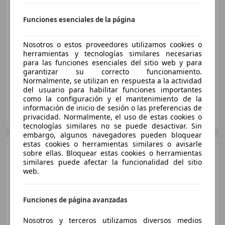
€ 6.490
1
Funciones esenciales de la página
Sin
comparación
Nosotros o estos proveedores utilizamos cookies o
05/2014
191.929 km
Diésel
81 kW (110 CV)
herramientas y tecnologías similares necesarias
para las funciones esenciales del sitio web y para
Garantia, ABS, Bluetooth, Cierre centralizado, Airbags laterales, Elevalunas eléctrico, Isofix, Retrovisores laterales eléctricos
garantizar su correcto funcionamiento.
Normalmente, se utilizan en respuesta a la actividad
del usuario para habilitar funciones importantes
como la configuración y el mantenimiento de la
información de inicio de sesión o las preferencias de
OCASIONPLUS LLIÇÁ DE VALL
privacidad. Normalmente, el uso de estas cookies o
ES-08185 Lliçà de Vall
Guar
tecnologías similares no se puede desactivar. Sin
embargo, algunos navegadores pueden bloquear
estas cookies o herramientas similares o avisarle
Opel Astra
1.5D DVH 90kW
sobre ellas. Bloquear estas cookies o herramientas
122CV Design Tech
similares puede afectar la funcionalidad del sitio
web.
€ 13.500
Funciones de página avanzadas
Sin
comparación
Nosotros y terceros utilizamos diversos medios