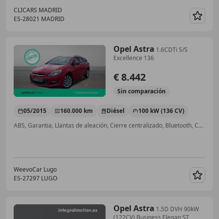
CLICARS MADRID
ES-28021 MADRID
Guar
Opel Astra
1.6CDTi S/S
Excellence 136
€ 8.442
Sin
comparación
05/2015
160.000 km
Diésel
100 kW (136 CV)
ABS, Garantia, Llantas de aleación, Cierre centralizado, Bluetooth, Control de velocidad, Elevalunas eléctrico, Start/Stop automático
WeevoCar Lugo
ES-27297 LUGO
Guar
Opel Astra
1.5D DVH 90kW
(122CV) Business Elegan ST