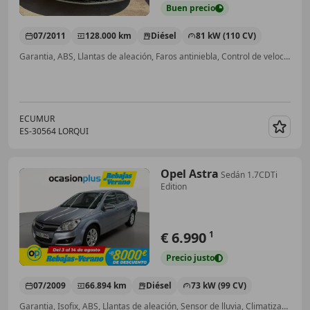
Buen
precio
07/2011
128.000 km
Diésel
81 kW (110 CV)
Garantia, ABS, Llantas de aleación, Faros antiniebla, Control de velocidad, Cierre centralizado, ESP, CD
ECUMUR
ES-30564 LORQUI
Guar
Opel Astra
Sedán 1.7CDTi
Edition
€ 6.990
1
Precio
justo
07/2009
66.894 km
Diésel
73 kW (99 CV)
Garantia, Isofix, ABS, Llantas de aleación, Sensor de lluvia, Climatizador automático, Faros antiniebla, Elevalunas eléctrico