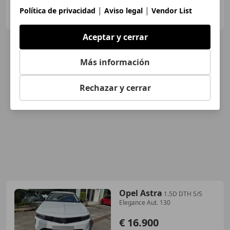
OCASIONPLUS ELGOIBAR
|
|
Política de privacidad
Aviso legal
Vendor List
ES-20870 ELGOIBAR
Guar
Aceptar y cerrar
Más información
Rechazar y cerrar
Opel Astra
1.5D DTH S/S
Elegance Aut. 130
€ 16.900