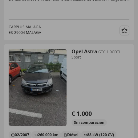
CARPLUS MALAGA
ES-29004 MALAGA
Guar
Opel Astra
GTC 1.9CDTi
Sport
€ 1.000
Sin
comparación
02/2007
260.000 km
Diésel
88 kW (120 CV)