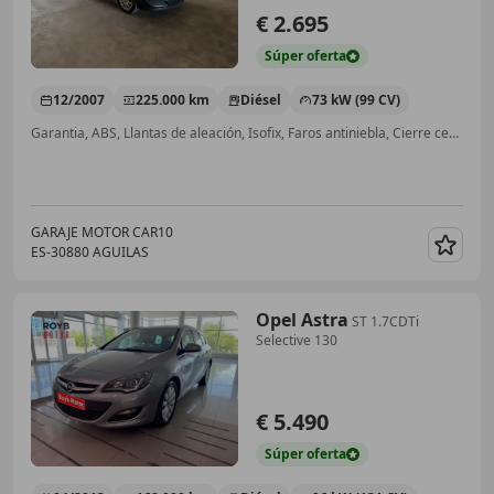
€ 2.695
Súper
oferta
12/2007
225.000 km
Diésel
73 kW (99 CV)
Garantia, ABS, Llantas de aleación, Isofix, Faros antiniebla, Cierre centralizado, Control de velocidad
GARAJE MOTOR CAR10
ES-30880 AGUILAS
Guar
Opel Astra
ST 1.7CDTi
Selective 130
€ 5.490
Súper
oferta