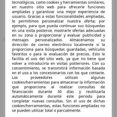
tecnológicos, como cookies y herramientas similares,
01/2021
89.494 km
Diésel
90 kW (122 CV)
en nuestro sitio web para ofrecerle funciones
ampliadas y garantizar una mejor experiencia de
usuario. Gracias a estas funcionalidades ampliadas,
le permitimos personalizar nuestra oferta; por
ejemplo, para que pueda continuar sus búsquedas
MOTOR ARANDA, VO
en una visita posterior, mostrarle ofertas adecuadas
ES-09400 ARANDA DE DUERO
Guar
en su zona o proporcionar y evaluar publicidad y
mensajes personalizados. Almacenamos su
dirección de correo electrónico localmente si la
Opel Astra
1.6CDTi S/S 120
proporciona para búsquedas guardadas, vehículos
Aniversario 110
favoritos o para la evaluación de precios. Esto le
facilita el uso del sitio web, ya que no tiene que
volver a introducirla en visitas posteriores. Con su
consentimiento, se transmitirá información basada
€ 9.591
1
en el uso a los concesionarios con los que contacte.
Los proveedores utilizan algunas
Precio
justo
cookies/herramientas para almacenar la información
que proporciona al realizar consultas de
09/2019
121.302 km
Diésel
81 kW (110 CV)
financiación durante 30 días y reutilizarla
automáticamente durante este periodo para
Llantas de aleación, ABS, Cierre centralizado, Isofix, ESP, Airbags laterales
completar nuevas consultas. Sin el uso de dichas
cookies/herramientas, estas funciones ampliadas no
se pueden utilizar total o parcialmente.