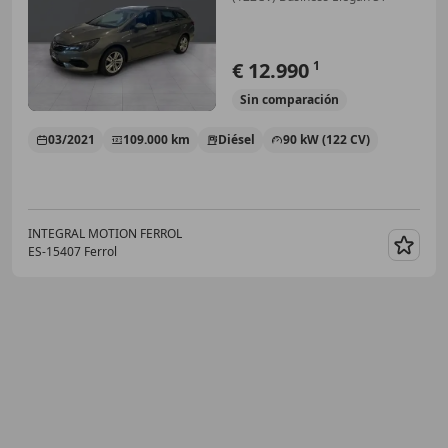
€ 12.990
1
Sin
comparación
03/2021
109.000 km
Diésel
90 kW (122 CV)
INTEGRAL MOTION FERROL
ES-15407 Ferrol
Guar