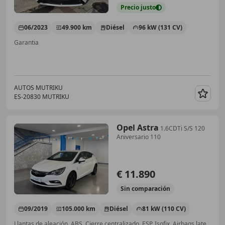
Precio
justo
06/2023
49.900 km
Diésel
96 kW (131 CV)
Garantia
AUTOS MUTRIKU
ES-20830 MUTRIKU
Guar
Opel Astra
1.6CDTi S/S 120
Aniversario 110
€ 11.890
Sin
comparación
09/2019
105.000 km
Diésel
81 kW (110 CV)
Llantas de aleación, ABS, Cierre centralizado, ESP, Isofix, Airbags laterales, Control de velocidad