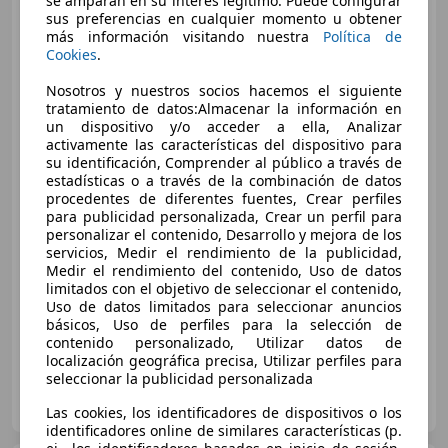
se amparan en su interés legítimo. Puede configurar
Edition 130
sus preferencias en cualquier momento u obtener
más información visitando nuestra
Política de
Cookies
.
Nosotros y nuestros socios hacemos el siguiente
tratamiento de datos:Almacenar la información en
un dispositivo y/o acceder a ella, Analizar
activamente las características del dispositivo para
su identificación, Comprender al público a través de
estadísticas o a través de la combinación de datos
€ 15.990
procedentes de diferentes fuentes, Crear perfiles
para publicidad personalizada, Crear un perfil para
Precio
justo
personalizar el contenido, Desarrollo y mejora de los
servicios, Medir el rendimiento de la publicidad,
10/2022
56.000 km
Diésel
96 kW (131 CV)
Medir el rendimiento del contenido, Uso de datos
limitados con el objetivo de seleccionar el contenido,
Garantia
Uso de datos limitados para seleccionar anuncios
básicos, Uso de perfiles para la selección de
contenido personalizado, Utilizar datos de
localización geográfica precisa, Utilizar perfiles para
seleccionar la publicidad personalizada
MALLORCA CARS
ES-07011 PALMA DE MALLORCA
Guar
Las cookies, los identificadores de dispositivos o los
identificadores online de similares características (p.