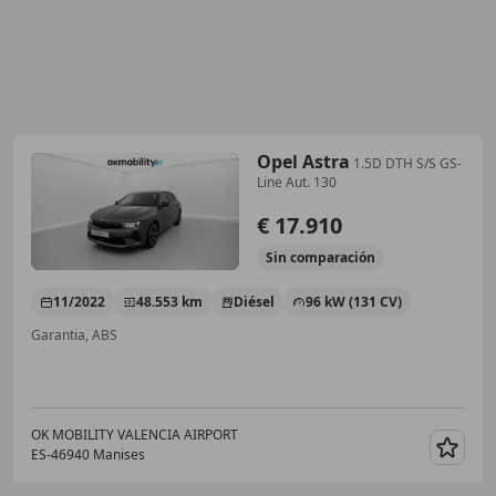
Opel Astra
1.5D DTH S/S GS-
Line Aut. 130
€ 17.910
Sin
comparación
11/2022
48.553 km
Diésel
96 kW (131 CV)
Garantia, ABS
OK MOBILITY VALENCIA AIRPORT
ES-46940 Manises
Guar