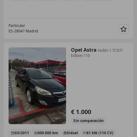
Particular
ES-28047 Madrid
Guar
Opel Astra
Sedán 1.7CDTi
Edition 110
€ 1.000
Sin
comparación
03/2011
600.000 km
Diésel
81 kW (110 CV)