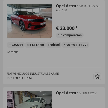
Opel Astra
1.5D DTH S/S GS
Aut. 130
€ 23.000
1
Sin
comparación
02/2024
14.117 km
Diésel
96 kW (131 CV)
Garantia
FIAT VEHICULOS INDUSTRIALES ARME
ES-1138 APODAKA
Guar
Opel Astra
1.5 HDI 122CV