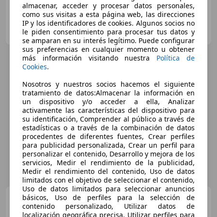
almacenar, acceder y procesar datos personales,
como sus visitas a esta página web, las direcciones
IP y los identificadores de cookies. Algunos socios no
FLEXICAR BCN.
le piden consentimiento para procesar tus datos y
ES-08205 Sabadell
Guar
se amparan en su interés legítimo. Puede configurar
sus preferencias en cualquier momento u obtener
más información visitando nuestra
Política de
Cookies
.
Nosotros y nuestros socios hacemos el siguiente
tratamiento de datos:Almacenar la información en
un dispositivo y/o acceder a ella, Analizar
activamente las características del dispositivo para
su identificación, Comprender al público a través de
estadísticas o a través de la combinación de datos
procedentes de diferentes fuentes, Crear perfiles
para publicidad personalizada, Crear un perfil para
personalizar el contenido, Desarrollo y mejora de los
servicios, Medir el rendimiento de la publicidad,
Medir el rendimiento del contenido, Uso de datos
limitados con el objetivo de seleccionar el contenido,
Uso de datos limitados para seleccionar anuncios
básicos, Uso de perfiles para la selección de
MINI Cooper D
Aut.
contenido personalizado, Utilizar datos de
localización geográfica precisa, Utilizar perfiles para