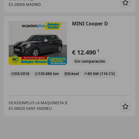
ES-28006 MADRID
Guar
MINI Cooper D
€ 12.490
1
Sin
comparación
03/2016
139.886 km
Diésel
85 kW (116 CV)
OCASIONPLUS LA MAQUINISTA II
ES-08020 SANT ANDREU
Guar