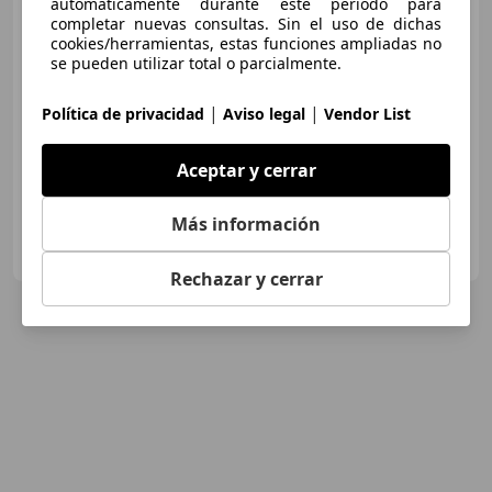
automáticamente durante este periodo para
completar nuevas consultas. Sin el uso de dichas
cookies/herramientas, estas funciones ampliadas no
€ 12.990
se pueden utilizar total o parcialmente.
Buen
precio
|
|
Política de privacidad
Aviso legal
Vendor List
11/2016
111.208 km
Diésel
110 kW (150 CV)
Aceptar y cerrar
Más información
FLEXICAR ALICANTE.
ES-03007 ALICANTE
Guar
Rechazar y cerrar