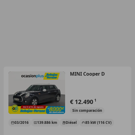
MINI Cooper D
€ 12.490
1
Sin
comparación
03/2016
139.886 km
Diésel
85 kW (116 CV)