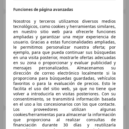
ES-28232 LAS ROZAS
Guar
Funciones de página avanzadas
MINI Cooper D
Aut.
Nosotros y terceros utilizamos diversos medios
tecnológicos, como cookies y herramientas similares,
en nuestro sitio web para ofrecerle funciones
ampliadas y garantizar una mejor experiencia de
usuario. Gracias a estas funcionalidades ampliadas,
€ 15.500
1
le permitimos personalizar nuestra oferta; por
ejemplo, para que pueda continuar sus búsquedas
Sin
comparación
en una visita posterior, mostrarle ofertas adecuadas
en su zona o proporcionar y evaluar publicidad y
11/2016
153.001 km
Diésel
110 kW (150 CV)
mensajes personalizados. Almacenamos su
dirección de correo electrónico localmente si la
proporciona para búsquedas guardadas, vehículos
favoritos o para la evaluación de precios. Esto le
facilita el uso del sitio web, ya que no tiene que
volver a introducirla en visitas posteriores. Con su
OCASIONPLUS LAS ROZAS II
consentimiento, se transmitirá información basada
ES-28232 LAS ROZAS
Guar
en el uso a los concesionarios con los que contacte.
Los proveedores utilizan algunas
cookies/herramientas para almacenar la información
MINI Cooper D
Aut.
que proporciona al realizar consultas de
financiación durante 30 días y reutilizarla