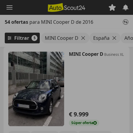
Saltar
al
contenido
54 ofertas
para MINI Cooper D de 2016
principal
Filtrar
MINI Cooper D
España
Año
5
MINI Cooper D
Business XL
€ 9.999
Súper
oferta