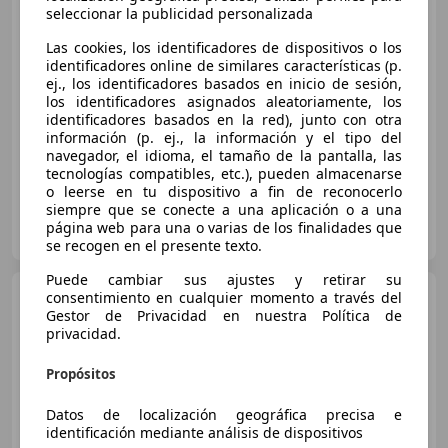
seleccionar la publicidad personalizada
Las cookies, los identificadores de dispositivos o los
€ 12.990
identificadores online de similares características (p.
ej., los identificadores basados en inicio de sesión,
Buen
precio
los identificadores asignados aleatoriamente, los
identificadores basados en la red), junto con otra
11/2016
111.208 km
Diésel
110 kW (150 CV)
información (p. ej., la información y el tipo del
navegador, el idioma, el tamaño de la pantalla, las
tecnologías compatibles, etc.), pueden almacenarse
o leerse en tu dispositivo a fin de reconocerlo
siempre que se conecte a una aplicación o a una
FLEXICAR VIGO - San Andrés
página web para una o varias de los finalidades que
ES-36213 Vigo
Guar
se recogen en el presente texto.
Puede cambiar sus ajustes y retirar su
MINI Cooper D
consentimiento en cualquier momento a través del
Mini Cooper
Gestor de Privacidad en nuestra Política de
D Cooper
privacidad.
Propósitos
€ 9.000
Datos de localización geográfica precisa e
Precio
justo
identificación mediante análisis de dispositivos