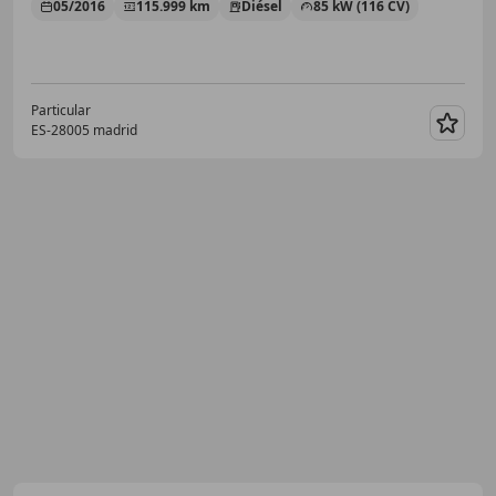
05/2016
115.999 km
Diésel
85 kW (116 CV)
Particular
ES-28005 madrid
Guar