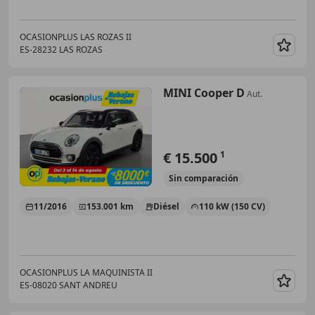
OCASIONPLUS LAS ROZAS II
ES-28232 LAS ROZAS
Guar
MINI Cooper D
Aut.
€ 15.500
1
Sin
comparación
11/2016
153.001 km
Diésel
110 kW (150 CV)
OCASIONPLUS LA MAQUINISTA II
ES-08020 SANT ANDREU
Guar