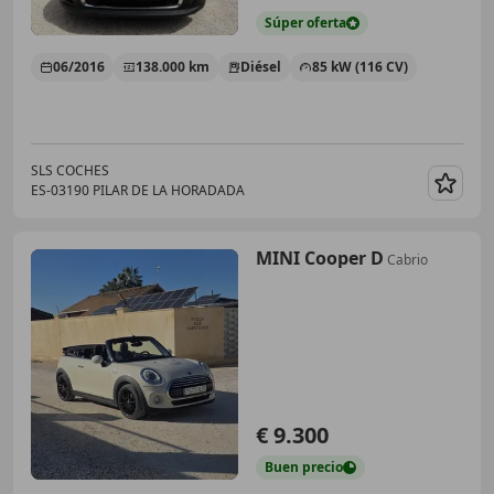
Súper
oferta
06/2016
138.000 km
Diésel
85 kW (116 CV)
SLS COCHES
ES-03190 PILAR DE LA HORADADA
Guar
MINI Cooper D
Cabrio
€ 9.300
Buen
precio