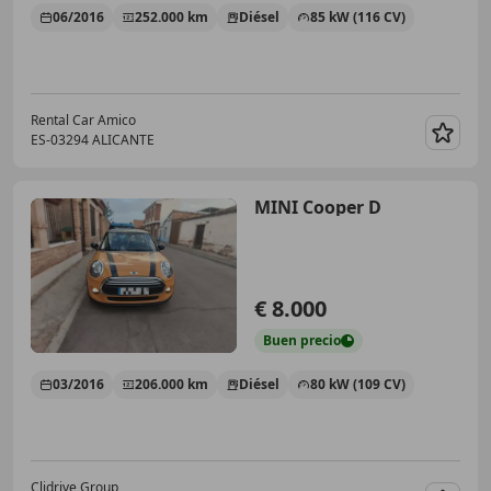
06/2016
252.000 km
Diésel
85 kW (116 CV)
Rental Car Amico
ES-03294 ALICANTE
Guar
MINI Cooper D
€ 8.000
Buen
precio
03/2016
206.000 km
Diésel
80 kW (109 CV)
Clidrive Group