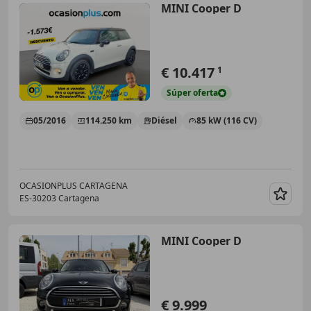
MINI Cooper D
€ 10.417
1
Súper
oferta
05/2016
114.250 km
Diésel
85 kW (116 CV)
OCASIONPLUS CARTAGENA
ES-30203 Cartagena
Guar
MINI Cooper D
€ 9.999