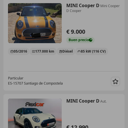
MINI Cooper D
Mini Cooper
D Cooper
€ 9.000
Buen
precio
05/2016
177.000 km
Diésel
85 kW (116 CV)
Particular
ES-15707 Santiago de Compostela
Guar
MINI Cooper D
Aut.
€ 12.990