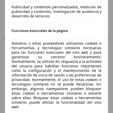
04/2016
177.000 km
Diésel
85 kW (116 CV)
Publicidad y contenido personalizados, medición de
publicidad y contenido, investigación de audiencia y
desarrollo de servicios
Particular
Funciones esenciales de la página
ES-15707 Santiago de Compostela
Guar
Nosotros o estos proveedores utilizamos cookies o
MINI Cooper D
herramientas y tecnologías similares necesarias
para las funciones esenciales del sitio web y para
garantizar su correcto funcionamiento.
Normalmente, se utilizan en respuesta a la actividad
del usuario para habilitar funciones importantes
€ 12.990
1
como la configuración y el mantenimiento de la
información de inicio de sesión o las preferencias de
Precio
justo
privacidad. Normalmente, el uso de estas cookies o
tecnologías similares no se puede desactivar. Sin
10/2016
107.378 km
Diésel
110 kW (150 CV)
embargo, algunos navegadores pueden bloquear
estas cookies o herramientas similares o avisarle
sobre ellas. Bloquear estas cookies o herramientas
similares puede afectar la funcionalidad del sitio
web.
OCASIONPLUS LAS ROZAS II