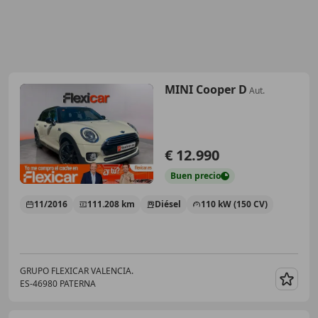
MINI Cooper D
Aut.
€ 12.990
Buen
precio
11/2016
111.208 km
Diésel
110 kW (150 CV)
GRUPO FLEXICAR VALENCIA.
ES-46980 PATERNA
Guar