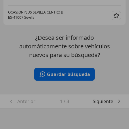
OCASIONPLUS SEVILLA CENTRO II
ES-41007 Sevilla
Guar
¿Desea ser informado
automáticamente sobre vehículos
nuevos para su búsqueda?
Guardar búsqueda
Anterior
1
/
3
Siguiente