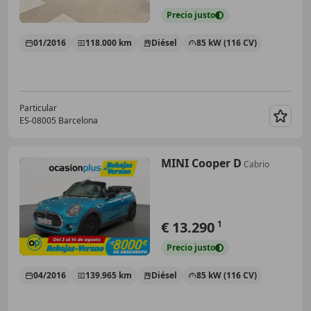
Precio
justo
01/2016
118.000 km
Diésel
85 kW (116 CV)
Particular
ES-08005 Barcelona
Guar
MINI Cooper D
Cabrio
€ 13.290
1
Precio
justo
04/2016
139.965 km
Diésel
85 kW (116 CV)