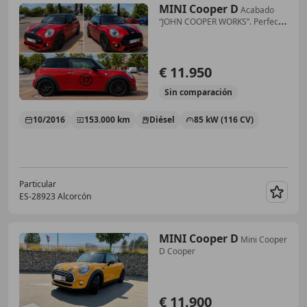
MINI Cooper D
Acabado
“JOHN COOPER WORKS”. Perfecto
Estado
€ 11.950
Sin
comparación
10/2016
153.000 km
Diésel
85 kW (116 CV)
Particular
ES-28923 Alcorcón
Guar
MINI Cooper D
Mini Cooper
D Cooper
€ 11.900