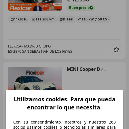
Buen
precio
11/2016
111.208 km
Diésel
110 kW (150 CV)
FLEXICAR MADRID GRUPO
ES-2870 SAN SEBASTIAN DE LOS REYES
Guar
MINI Cooper D
Aut.
€ 12.990
Utilizamos cookies. Para que pueda
Buen
precio
encontrar lo que necesita.
11/2016
111.208 km
Diésel
110 kW (150 CV)
Con su consentimiento, nosotros y nuestros 263
socios usamos cookies o tecnologías similares para