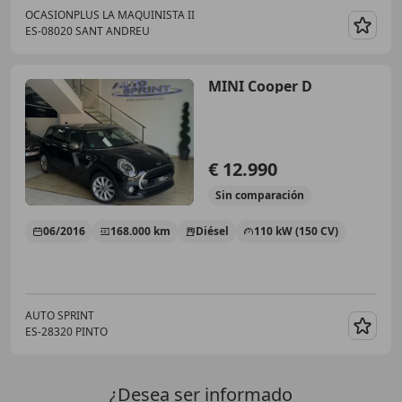
OCASIONPLUS LA MAQUINISTA II
ES-08020 SANT ANDREU
Guar
MINI Cooper D
€ 12.990
Sin
comparación
06/2016
168.000 km
Diésel
110 kW (150 CV)
AUTO SPRINT
ES-28320 PINTO
Guar
¿Desea ser informado