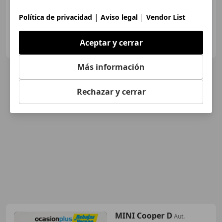
|
|
Política de privacidad
Aviso legal
Vendor List
OCASIONPLUS SEVILLA CENTRO II
Aceptar y cerrar
ES-41007 Sevilla
Guar
Más información
Rechazar y cerrar
MINI Cooper D
Aut.