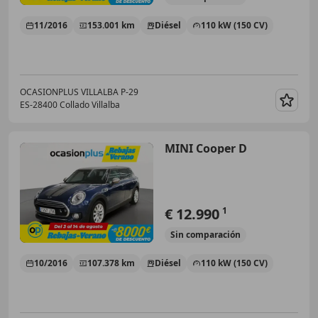
11/2016
153.001 km
Diésel
110 kW (150 CV)
OCASIONPLUS VILLALBA P-29
ES-28400 Collado Villalba
Guar
MINI Cooper D
€ 12.990
1
Sin
comparación
10/2016
107.378 km
Diésel
110 kW (150 CV)