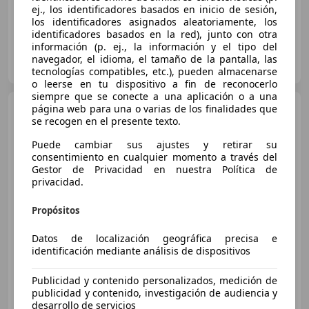
ej., los identificadores basados en inicio de sesión,
los identificadores asignados aleatoriamente, los
identificadores basados en la red), junto con otra
información (p. ej., la información y el tipo del
FLEXICAR ALICANTE.
navegador, el idioma, el tamaño de la pantalla, las
ES-03007 ALICANTE
Guar
tecnologías compatibles, etc.), pueden almacenarse
o leerse en tu dispositivo a fin de reconocerlo
siempre que se conecte a una aplicación o a una
MINI Cooper D
página web para una o varias de los finalidades que
Aut.
se recogen en el presente texto.
Puede cambiar sus ajustes y retirar su
consentimiento en cualquier momento a través del
€ 12.990
Gestor de Privacidad en nuestra Política de
privacidad.
Buen
precio
Propósitos
11/2016
111.208 km
Diésel
110 kW (150 CV)
Datos de localización geográfica precisa e
identificación mediante análisis de dispositivos
Publicidad y contenido personalizados, medición de
GRUPO FLEXICAR VALENCIA.
publicidad y contenido, investigación de audiencia y
ES-46980 PATERNA
Guar
desarrollo de servicios