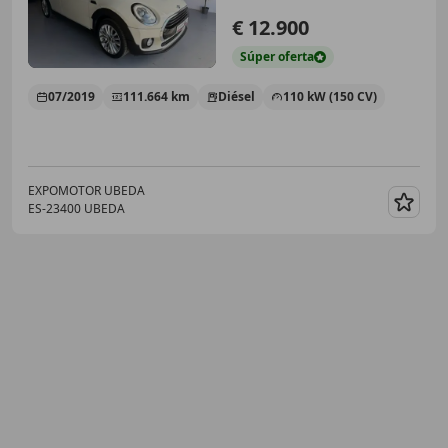
€ 12.900
Súper
oferta
07/2019
111.664 km
Diésel
110 kW (150 CV)
EXPOMOTOR UBEDA
ES-23400 UBEDA
Guar