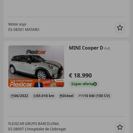
Motor espi
ES-08301 MATARO
Guar
MINI Cooper D
Aut.
€ 18.990
Súper
oferta
06/2022
65.018 km
Diésel
110 kW (150 CV)
FLEXICAR GRUPO BARCELONA.
ES-08097 L'Hospitalet de Llobregat
Guar