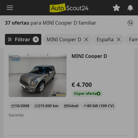
Saltar
al
contenido
37 ofertas
para MINI Cooper D familiar
principal
Filtrar
MINI Cooper D
España
Fam
4
MINI Cooper D
€ 4.700
Súper
oferta
10/2008
215.000 km
Diésel
80 kW (109 CV)
Garantia