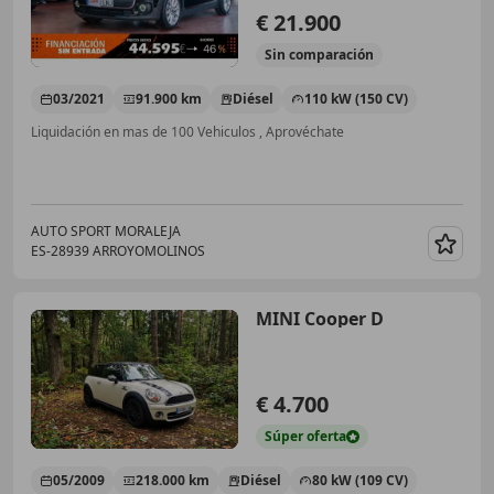
€ 21.900
Sin
comparación
03/2021
91.900 km
Diésel
110 kW (150 CV)
Liquidación en mas de 100 Vehiculos , Aprovéchate
AUTO SPORT MORALEJA
ES-28939 ARROYOMOLINOS
Guar
MINI Cooper D
€ 4.700
Súper
oferta
05/2009
218.000 km
Diésel
80 kW (109 CV)