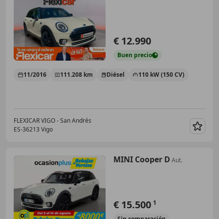
€ 12.990
Buen
precio
11/2016
111.208 km
Diésel
110 kW (150 CV)
FLEXICAR VIGO - San Andrés
ES-36213 Vigo
Guar
MINI Cooper D
Aut.
€ 15.500
1
Sin
comparación