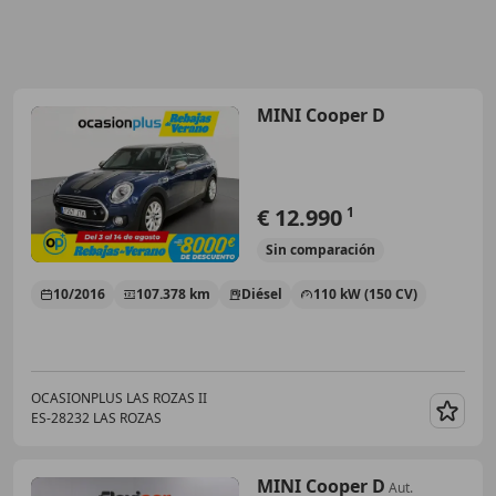
MINI Cooper D
€ 12.990
1
Sin
comparación
10/2016
107.378 km
Diésel
110 kW (150 CV)
OCASIONPLUS LAS ROZAS II
ES-28232 LAS ROZAS
Guar
MINI Cooper D
Aut.