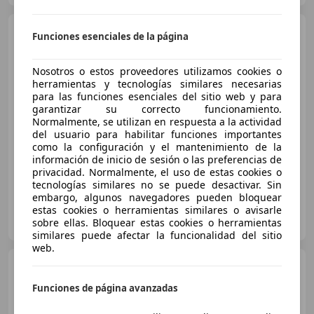
MINI Cooper D
Aut.
Funciones esenciales de la página
Nosotros o estos proveedores utilizamos cookies o
herramientas y tecnologías similares necesarias
€ 15.500
1
para las funciones esenciales del sitio web y para
garantizar su correcto funcionamiento.
Sin
comparación
Normalmente, se utilizan en respuesta a la actividad
del usuario para habilitar funciones importantes
11/2016
153.001 km
Diésel
110 kW (150 CV)
como la configuración y el mantenimiento de la
información de inicio de sesión o las preferencias de
privacidad. Normalmente, el uso de estas cookies o
tecnologías similares no se puede desactivar. Sin
embargo, algunos navegadores pueden bloquear
estas cookies o herramientas similares o avisarle
OCASIONPLUS LAS ROZAS II
sobre ellas. Bloquear estas cookies o herramientas
ES-28232 LAS ROZAS
Guar
similares puede afectar la funcionalidad del sitio
web.
MINI Cooper D
Aut.
Funciones de página avanzadas