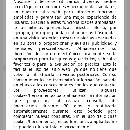
Nosotros y terceros utilizamos diversos medios
€ 12.990
tecnológicos, como cookies y herramientas similares,
en nuestro sitio web para ofrecerle funciones
Buen
precio
ampliadas y garantizar una mejor experiencia de
usuario. Gracias a estas funcionalidades ampliadas,
11/2016
111.208 km
Diésel
110 kW (150 CV)
le permitimos personalizar nuestra oferta; por
ejemplo, para que pueda continuar sus búsquedas
en una visita posterior, mostrarle ofertas adecuadas
en su zona o proporcionar y evaluar publicidad y
mensajes personalizados. Almacenamos su
dirección de correo electrónico localmente si la
FLEXICAR MURCIA.
proporciona para búsquedas guardadas, vehículos
ES-3007 MURCIA
Guar
favoritos o para la evaluación de precios. Esto le
facilita el uso del sitio web, ya que no tiene que
volver a introducirla en visitas posteriores. Con su
MINI Cooper D
consentimiento, se transmitirá información basada
en el uso a los concesionarios con los que contacte.
Los proveedores utilizan algunas
cookies/herramientas para almacenar la información
que proporciona al realizar consultas de
€ 12.990
1
financiación durante 30 días y reutilizarla
automáticamente durante este periodo para
Sin
comparación
completar nuevas consultas. Sin el uso de dichas
cookies/herramientas, estas funciones ampliadas no
10/2016
107.378 km
Diésel
110 kW (150 CV)
se pueden utilizar total o parcialmente.