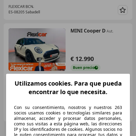
FLEXICAR BCN.
ES-08205 Sabadell
Guar
MINI Cooper D
Aut.
€ 12.990
Buen
precio
11/2016
111.208 km
Diésel
110 kW (150 CV)
Utilizamos cookies. Para que pueda
encontrar lo que necesita.
Con su consentimiento, nosotros y nuestros 263
FLEXICAR MADRID GRUPO
socios usamos cookies o tecnologías similares para
ES-2870 SAN SEBASTIAN DE LOS REYES
Guar
almacenar, acceder y procesar datos personales,
como sus visitas a esta página web, las direcciones
IP y los identificadores de cookies. Algunos socios no
le piden consentimiento para procesar tus datos y