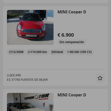
MINI Cooper D
€ 6.900
Sin
comparación
12/2008
174.000 km
Diésel
80 kW (109 CV)
LUJOCARS
ES-37790 FUENTES DE BEJAR
Guar
MINI Cooper D