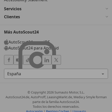
Servicios
Clientes
Más AutoScout24
AutoScout24 para iOS
AutoScout24 para Android
© Copyright
2026
Sumauto Motor, S.L.
AutoScout24.de, AutoProff, LeasingMarkt.de, Media y Smyle forman
parte de la familia AutoScout24.
Todos los derechos reservados.
Autocasión
|
Renting Coches
|
Unoauto