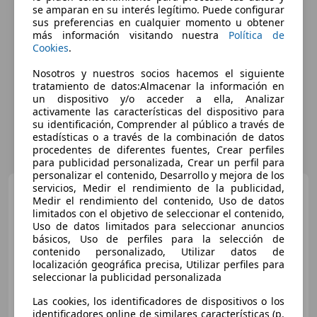
se amparan en su interés legítimo. Puede configurar
sus preferencias en cualquier momento u obtener
más información visitando nuestra
Política de
Cookies
.
Nosotros y nuestros socios hacemos el siguiente
tratamiento de datos:Almacenar la información en
un dispositivo y/o acceder a ella, Analizar
activamente las características del dispositivo para
su identificación, Comprender al público a través de
estadísticas o a través de la combinación de datos
procedentes de diferentes fuentes, Crear perfiles
para publicidad personalizada, Crear un perfil para
personalizar el contenido, Desarrollo y mejora de los
servicios, Medir el rendimiento de la publicidad,
MINI Cooper D
Aut.
Medir el rendimiento del contenido, Uso de datos
limitados con el objetivo de seleccionar el contenido,
Uso de datos limitados para seleccionar anuncios
básicos, Uso de perfiles para la selección de
contenido personalizado, Utilizar datos de
€ 12.990
localización geográfica precisa, Utilizar perfiles para
seleccionar la publicidad personalizada
Buen
precio
Las cookies, los identificadores de dispositivos o los
11/2016
111.208 km
Diésel
110 kW (150 CV)
identificadores online de similares características (p.