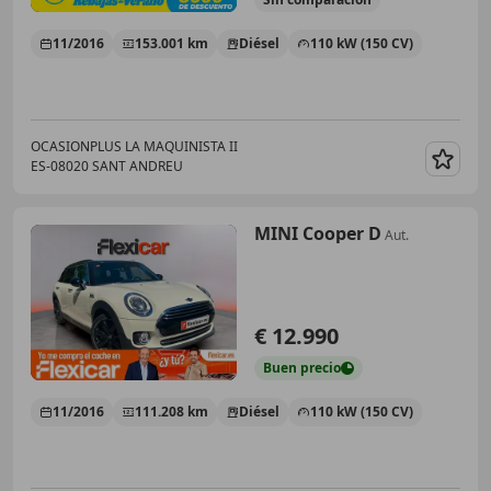
11/2016
153.001 km
Diésel
110 kW (150 CV)
OCASIONPLUS LA MAQUINISTA II
ES-08020 SANT ANDREU
Guar
MINI Cooper D
Aut.
€ 12.990
Buen
precio
11/2016
111.208 km
Diésel
110 kW (150 CV)