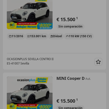
€ 15.500
1
Sin
comparación
11/2016
153.001 km
Diésel
110 kW (150 CV)
OCASIONPLUS SEVILLA CENTRO II
ES-41007 Sevilla
Guar
MINI Cooper D
Aut.
€ 15.500
1
Sin
comparación