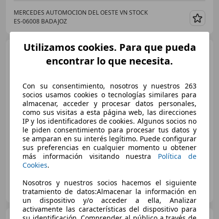
MERCEDES AUTOMOCION DEL OESTE VN STOCK
ES-06008 BADAJOZ
Guar
Utilizamos cookies. Para que pueda
Mercedes-Benz C 180
encontrar lo que necesita.
Estate Avantgarde 193cv
Con su consentimiento, nosotros y nuestros 263
€ 37.950
socios usamos cookies o tecnologías similares para
almacenar, acceder y procesar datos personales,
Precio
justo
como sus visitas a esta página web, las direcciones
IP y los identificadores de cookies. Algunos socios no
09/2023
26.262 km
Electro/Gasolina
le piden consentimiento para procesar tus datos y
142 kW (193 CV)
se amparan en su interés legítimo. Puede configurar
sus preferencias en cualquier momento u obtener
más información visitando nuestra
Política de
Cookies
.
AUTOMÓVILES ARGÜELLES
Nosotros y nuestros socios hacemos el siguiente
ES-28015 MADRID
tratamiento de datos:Almacenar la información en
Guar
un dispositivo y/o acceder a ella, Analizar
activamente las características del dispositivo para
su identificación, Comprender al público a través de