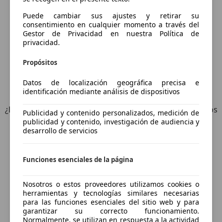
Puede cambiar sus ajustes y retirar su
consentimiento en cualquier momento a través del
Gestor de Privacidad en nuestra Política de
privacidad.
Propósitos
Datos de localización geográfica precisa e
6
Ofertas
para Mercedes-Benz C 180
identificación mediante análisis de dispositivos
¿Desea ser informado automáticamente sobre vehículos
Publicidad y contenido personalizados, medición de
nuevos para su búsqueda?
publicidad y contenido, investigación de audiencia y
desarrollo de servicios
Guardar búsqueda
Funciones esenciales de la página
Nosotros o estos proveedores utilizamos cookies o
herramientas y tecnologías similares necesarias
para las funciones esenciales del sitio web y para
garantizar su correcto funcionamiento.
Normalmente, se utilizan en respuesta a la actividad