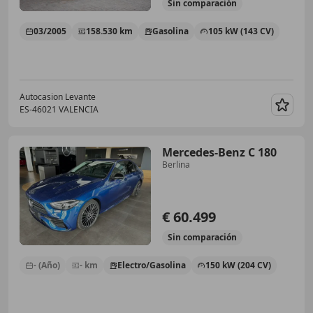
Sin
comparación
03/2005
158.530 km
Gasolina
105 kW (143 CV)
Autocasion Levante
ES-46021 VALENCIA
Guar
Mercedes-Benz C 180
Berlina
€ 60.499
Sin
comparación
- (Año)
- km
Electro/Gasolina
150 kW (204 CV)