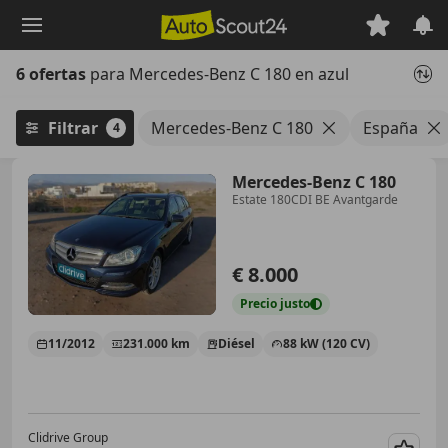
Saltar
al
contenido
6 ofertas
para Mercedes-Benz C 180 en azul
principal
Filtrar
Mercedes-Benz C 180
España
4
Mercedes-Benz C 180
Estate 180CDI BE Avantgarde
€ 8.000
Precio
justo
11/2012
231.000 km
Diésel
88 kW (120 CV)
Clidrive Group