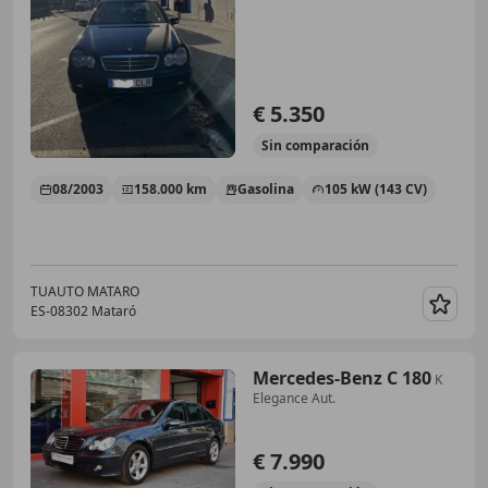
€ 5.350
Sin
comparación
08/2003
158.000 km
Gasolina
105 kW (143 CV)
TUAUTO MATARO
ES-08302 Mataró
Guar
Mercedes-Benz C 180
K
Elegance Aut.
€ 7.990