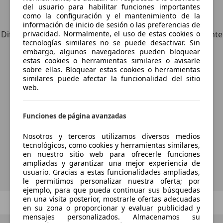
del usuario para habilitar funciones importantes
Explora vehículos similares
como la configuración y el mantenimiento de la
información de inicio de sesión o las preferencias de
privacidad. Normalmente, el uso de estas cookies o
Diferente de tus criterios de búsqueda, pero posiblemente
tecnologías similares no se puede desactivar. Sin
una coincidencia perfecta.
embargo, algunos navegadores pueden bloquear
estas cookies o herramientas similares o avisarle
sobre ellas. Bloquear estas cookies o herramientas
similares puede afectar la funcionalidad del sitio
web.
¿Desea ser informado
automáticamente sobre vehículos
Funciones de página avanzadas
nuevos para su búsqueda?
Nosotros y terceros utilizamos diversos medios
tecnológicos, como cookies y herramientas similares,
en nuestro sitio web para ofrecerle funciones
Guardar búsqueda
ampliadas y garantizar una mejor experiencia de
usuario. Gracias a estas funcionalidades ampliadas,
le permitimos personalizar nuestra oferta; por
ejemplo, para que pueda continuar sus búsquedas
en una visita posterior, mostrarle ofertas adecuadas
Anterior
1
/
1
Siguiente
en su zona o proporcionar y evaluar publicidad y
mensajes personalizados. Almacenamos su