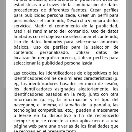
Mercedes-Benz C 180
C
estadísticas o a través de la combinación de datos
180 Elegance Elegance
procedentes de diferentes fuentes, Crear perfiles
para publicidad personalizada, Crear un perfil para
personalizar el contenido, Desarrollo y mejora de los
servicios, Medir el rendimiento de la publicidad,
€ 5.000
Medir el rendimiento del contenido, Uso de datos
limitados con el objetivo de seleccionar el contenido,
Sin
comparación
Uso de datos limitados para seleccionar anuncios
básicos, Uso de perfiles para la selección de
01/1999
263.318 km
Gasolina
89 kW (121 CV)
contenido personalizado, Utilizar datos de
localización geográfica precisa, Utilizar perfiles para
seleccionar la publicidad personalizada
Las cookies, los identificadores de dispositivos o los
Particular
identificadores online de similares características (p.
ES-28041 Madrid
Guar
ej., los identificadores basados en inicio de sesión,
los identificadores asignados aleatoriamente, los
identificadores basados en la red), junto con otra
información (p. ej., la información y el tipo del
navegador, el idioma, el tamaño de la pantalla, las
tecnologías compatibles, etc.), pueden almacenarse
o leerse en tu dispositivo a fin de reconocerlo
siempre que se conecte a una aplicación o a una
página web para una o varias de los finalidades que
se recogen en el presente texto.