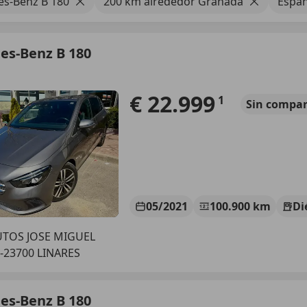
s-Benz B 180
200 km alrededor Granada
Espa
es-Benz B 180
€ 22.999
1
Sin
compar
05/2021
100.900 km
Di
UTOS JOSE MIGUEL
-23700 LINARES
es-Benz B 180