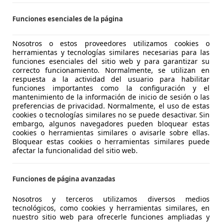
E 7G-DCT
Funciones esenciales de la página
€ 5.500
Súper
oferta
Nosotros o estos proveedores utilizamos cookies o
herramientas y tecnologías similares necesarias para las
funciones esenciales del sitio web y para garantizar su
correcto funcionamiento. Normalmente, se utilizan en
respuesta a la actividad del usuario para habilitar
funciones importantes como la configuración y el
mantenimiento de la información de inicio de sesión o las
03/2011
257.000 km
Di
preferencias de privacidad. Normalmente, el uso de estas
cookies o tecnologías similares no se puede desactivar. Sin
LLA ROSA
embargo, algunos navegadores pueden bloquear estas
 MÁLAGA
cookies o herramientas similares o avisarle sobre ellas.
Bloquear estas cookies o herramientas similares puede
afectar la funcionalidad del sitio web.
es-Benz B 180
Funciones de página avanzadas
€ 2.500
Nosotros y terceros utilizamos diversos medios
Súper
oferta
tecnológicos, como cookies y herramientas similares, en
nuestro sitio web para ofrecerle funciones ampliadas y