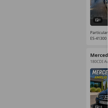
9
Particular
ES-41300 s
Merced
180CDI Au
18