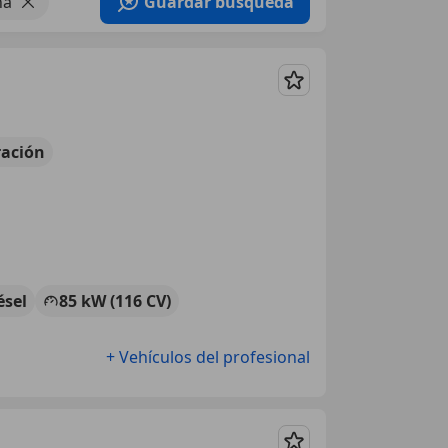
ña
Guardar búsqueda
Guardar
ación
ésel
85 kW (116 CV)
+ Vehículos del profesional