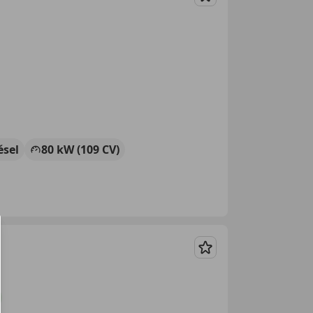
Guardar
ésel
80 kW (109 CV)
Guardar