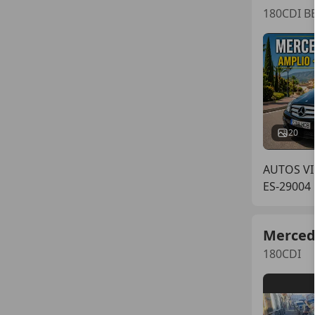
180CDI B
20
AUTOS VI
ES-29004
Merced
180CDI