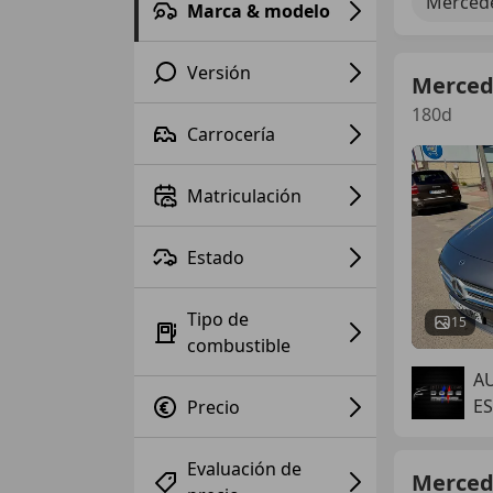
Mercede
Marca & modelo
Versión
Merced
180d
Carrocería
Matriculación
Estado
Tipo de
15
combustible
A
ES
Precio
Evaluación de
Merced