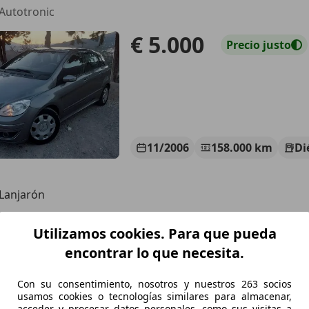
Autotronic
€ 5.000
Precio
justo
11/2006
158.000 km
Di
Lanjarón
Utilizamos cookies. Para que pueda
es-Benz B 180
encontrar lo que necesita.
c
Con su consentimiento, nosotros y nuestros 263 socios
€ 5.700
Súper
oferta
usamos cookies o tecnologías similares para almacenar,
acceder y procesar datos personales, como sus visitas a