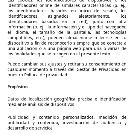
identificadores online de similares características (p. ej.,
los identificadores basados en inicio de sesión, los
identificadores asignados aleatoriamente, los
identificadores basados en la red), junto con otra
información (p. ej., la información y el tipo del navegador,
es-Benz B 180
el idioma, el tamaño de la pantalla, las tecnologías
DCT
compatibles, etc.), pueden almacenarse o leerse en tu
dispositivo a fin de reconocerlo siempre que se conecte a
€ 12.790
una aplicación o a una página web para una o varias de
Buen
precio
los finalidades que se recogen en el presente texto.
Puede cambiar sus ajustes y retirar su consentimiento en
cualquier momento a través del Gestor de Privacidad en
nuestra Política de privacidad.
Propósitos
05/2017
129.534 km
Di
Datos de localización geográfica precisa e identificación
 GRANADA
mediante análisis de dispositivos
 GRANADA
Publicidad y contenido personalizados, medición de
publicidad y contenido, investigación de audiencia y
desarrollo de servicios
es-Benz B 180