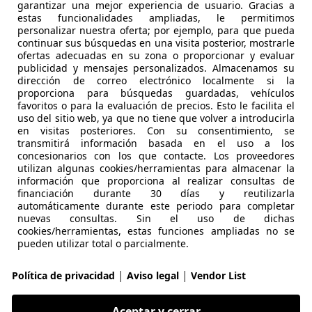
garantizar una mejor experiencia de usuario. Gracias a
estas funcionalidades ampliadas, le permitimos
personalizar nuestra oferta; por ejemplo, para que pueda
continuar sus búsquedas en una visita posterior, mostrarle
ofertas adecuadas en su zona o proporcionar y evaluar
10/2008
340.000 km
Di
publicidad y mensajes personalizados. Almacenamos su
dirección de correo electrónico localmente si la
proporciona para búsquedas guardadas, vehículos
favoritos o para la evaluación de precios. Esto le facilita el
evilla
uso del sitio web, ya que no tiene que volver a introducirla
en visitas posteriores. Con su consentimiento, se
transmitirá información basada en el uso a los
concesionarios con los que contacte. Los proveedores
es-Benz B 180
utilizan algunas cookies/herramientas para almacenar la
totronic
información que proporciona al realizar consultas de
financiación durante 30 días y reutilizarla
€ 4.500
automáticamente durante este periodo para completar
Súper
oferta
nuevas consultas. Sin el uso de dichas
cookies/herramientas, estas funciones ampliadas no se
pueden utilizar total o parcialmente.
|
|
Política de privacidad
Aviso legal
Vendor List
Aceptar y cerrar