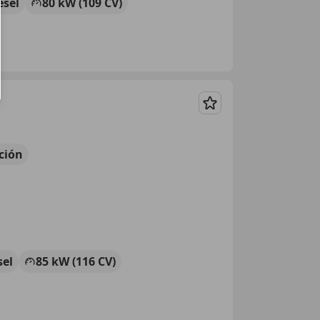
ésel
80 kW (109 CV)
Guardar
ción
sel
85 kW (116 CV)