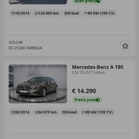
Buen
precio
10/2014
120.000 km
Diésel
80 kW (109 CV)
SOLCAR
ES-25300 TARREGA
Guar
Mercedes-Benz A 180
CDI 7G-DCT Urban
€ 14.290
Precio
justo
08/2014
84.979 km
Diésel
80 kW (109 CV)