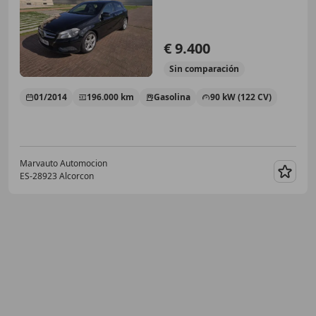
€ 9.400
Sin
comparación
01/2014
196.000 km
Gasolina
90 kW (122 CV)
Marvauto Automocion
ES-28923 Alcorcon
Guar