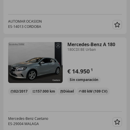
AUTOMAR OCASION
ES-14013 CORDOBA
Guar
Mercedes-Benz A 180
180CDI BE Urban
€ 14.950
1
Sin
comparación
02/2017
157.000 km
Diésel
80 kW (109 CV)
Mercedes-Benz Caetano
ES-29004 MALAGA
Guar