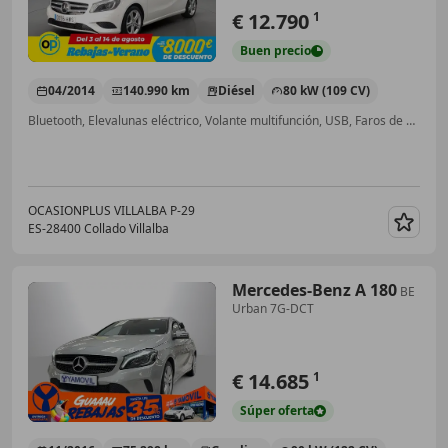
€ 12.790
1
Buen
precio
04/2014
140.990 km
Diésel
80 kW (109 CV)
Bluetooth, Elevalunas eléctrico, Volante multifunción, USB, Faros de xenon, ABS, Llantas de aleación, Aire Acondicionado
OCASIONPLUS VILLALBA P-29
ES-28400 Collado Villalba
Guar
Mercedes-Benz A 180
BE
Urban 7G-DCT
€ 14.685
1
Súper
oferta