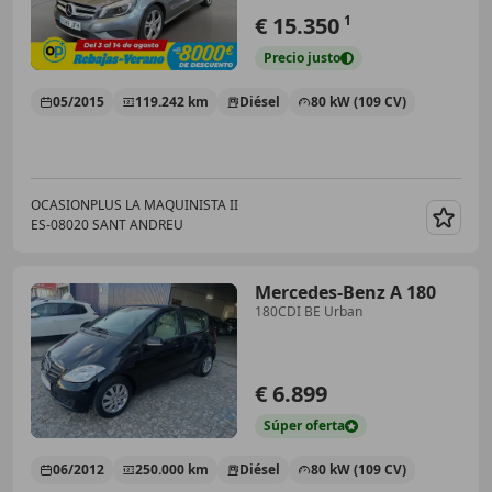
€ 15.350
1
Precio
justo
05/2015
119.242 km
Diésel
80 kW (109 CV)
OCASIONPLUS LA MAQUINISTA II
ES-08020 SANT ANDREU
Guar
Mercedes-Benz A 180
180CDI BE Urban
€ 6.899
Súper
oferta
06/2012
250.000 km
Diésel
80 kW (109 CV)