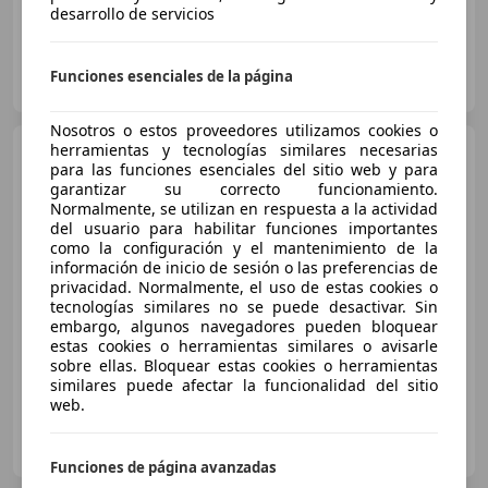
desarrollo de servicios
Clidrive Group
Funciones esenciales de la página
ES-28006 MADRID
Guar
Nosotros o estos proveedores utilizamos cookies o
herramientas y tecnologías similares necesarias
Mercedes-Benz A 180
para las funciones esenciales del sitio web y para
180CDI BE Urban 7G-DCT
garantizar su correcto funcionamiento.
Normalmente, se utilizan en respuesta a la actividad
del usuario para habilitar funciones importantes
como la configuración y el mantenimiento de la
€ 11.990
información de inicio de sesión o las preferencias de
Buen
precio
privacidad. Normalmente, el uso de estas cookies o
tecnologías similares no se puede desactivar. Sin
embargo, algunos navegadores pueden bloquear
10/2014
168.000 km
Diésel
80 kW (109 CV)
estas cookies o herramientas similares o avisarle
sobre ellas. Bloquear estas cookies o herramientas
similares puede afectar la funcionalidad del sitio
web.
SAGA VEHICULOS
ES-46470 MASSANASSA
Guar
Funciones de página avanzadas