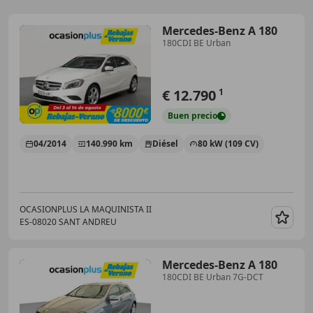
Mercedes-Benz A 180
180CDI BE Urban
€ 12.790
1
Buen
precio
04/2014
140.990 km
Diésel
80 kW (109 CV)
OCASIONPLUS LA MAQUINISTA II
ES-08020 SANT ANDREU
Guar
Mercedes-Benz A 180
180CDI BE Urban 7G-DCT