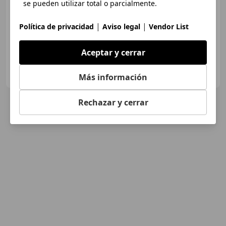
se pueden utilizar total o parcialmente.
11/2016
99.500 km
Diésel
80 kW (109 CV)
|
|
Política de privacidad
Aviso legal
Vendor List
Aceptar y cerrar
OCASIÓN CARS LAS ROZAS
ES-28230 ROZAS DE MADRID
Más información
Guar
Rechazar y cerrar