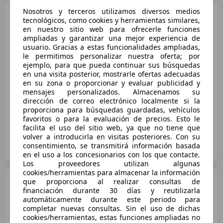
Nosotros y terceros utilizamos diversos medios
Mercedes-Benz A 180
tecnológicos, como cookies y herramientas similares,
180CDI BE Urban
en nuestro sitio web para ofrecerle funciones
ampliadas y garantizar una mejor experiencia de
usuario. Gracias a estas funcionalidades ampliadas,
le permitimos personalizar nuestra oferta; por
€ 12.790
1
ejemplo, para que pueda continuar sus búsquedas
en una visita posterior, mostrarle ofertas adecuadas
Buen
precio
en su zona o proporcionar y evaluar publicidad y
mensajes personalizados. Almacenamos su
04/2014
140.990 km
Diésel
80 kW (109 CV)
dirección de correo electrónico localmente si la
proporciona para búsquedas guardadas, vehículos
favoritos o para la evaluación de precios. Esto le
facilita el uso del sitio web, ya que no tiene que
volver a introducirla en visitas posteriores. Con su
OCASIONPLUS LAS ROZAS II
consentimiento, se transmitirá información basada
ES-28232 LAS ROZAS
Guar
en el uso a los concesionarios con los que contacte.
Los proveedores utilizan algunas
cookies/herramientas para almacenar la información
Mercedes-Benz A 180
que proporciona al realizar consultas de
180CDI BE Urban
financiación durante 30 días y reutilizarla
automáticamente durante este periodo para
€ 14.400
completar nuevas consultas. Sin el uso de dichas
cookies/herramientas, estas funciones ampliadas no
Buen
precio