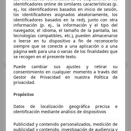
€ 13.400
identificadores online de similares características (p.
ej., los identificadores basados en inicio de sesión,
Precio
justo
los identificadores asignados aleatoriamente, los
identificadores basados en la red), junto con otra
08/2013
102.000 km
Gasolina
90 kW (122 CV)
información (p. ej., la información y el tipo del
navegador, el idioma, el tamaño de la pantalla, las
tecnologías compatibles, etc.), pueden almacenarse
o leerse en tu dispositivo a fin de reconocerlo
siempre que se conecte a una aplicación o a una
Clidrive Group
página web para una o varias de los finalidades que
ES-28006 MADRID
se recogen en el presente texto.
Guar
Puede cambiar sus ajustes y retirar su
consentimiento en cualquier momento a través del
Mercedes-Benz A 180
Gestor de Privacidad en nuestra Política de
CDI BlueEFFICIENCY DCT Urban
privacidad.
Propósitos
€ 8.950
Datos de localización geográfica precisa e
Sin
comparación
identificación mediante análisis de dispositivos
01/2013
242.000 km
Diésel
80 kW (109 CV)
Publicidad y contenido personalizados, medición de
publicidad y contenido, investigación de audiencia y