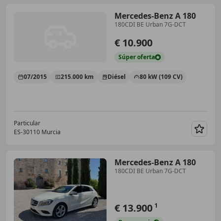
Mercedes-Benz A 180
180CDI BE Urban 7G-DCT
€ 10.900
Súper
oferta
07/2015
215.000 km
Diésel
80 kW (109 CV)
Particular
ES-30110 Murcia
Guar
Mercedes-Benz A 180
180CDI BE Urban 7G-DCT
€ 13.900
1