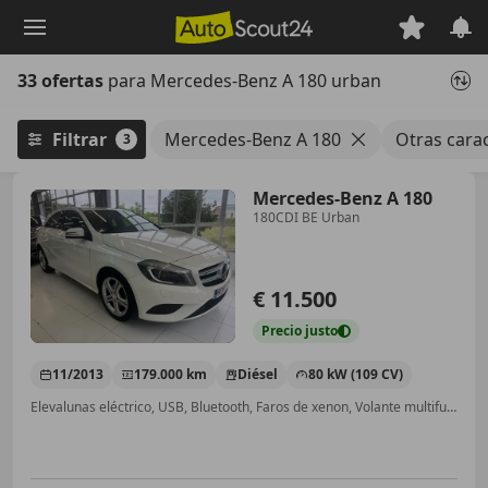
Saltar
al
contenido
33 ofertas
para Mercedes-Benz A 180 urban
principal
Filtrar
Mercedes-Benz A 180
Otras carac
3
Mercedes-Benz A 180
180CDI BE Urban
€ 11.500
Precio
justo
11/2013
179.000 km
Diésel
80 kW (109 CV)
Elevalunas eléctrico, USB, Bluetooth, Faros de xenon, Volante multifunción, MP3, ESP, Isofix