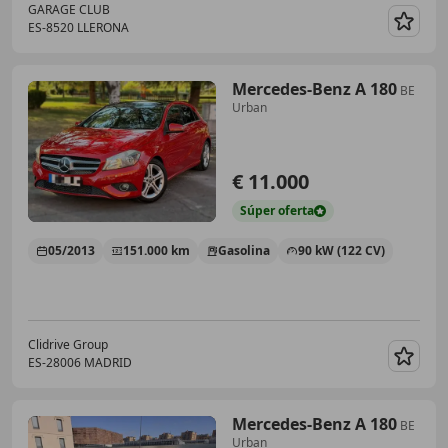
GARAGE CLUB
ES-8520 LLERONA
Guar
Mercedes-Benz A 180
BE
Urban
€ 11.000
Súper
oferta
05/2013
151.000 km
Gasolina
90 kW (122 CV)
Clidrive Group
ES-28006 MADRID
Guar
Mercedes-Benz A 180
BE
Urban