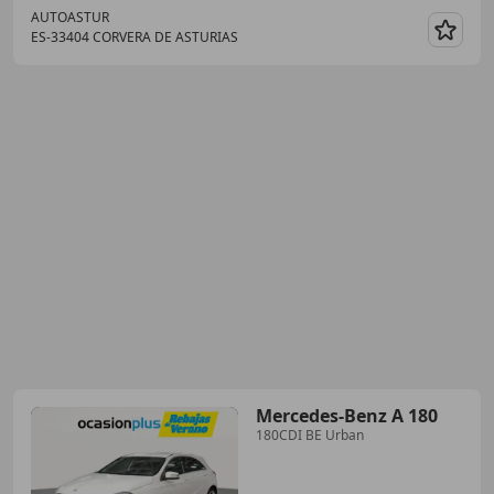
AUTOASTUR
ES-33404 CORVERA DE ASTURIAS
Guar
Mercedes-Benz A 180
180CDI BE Urban