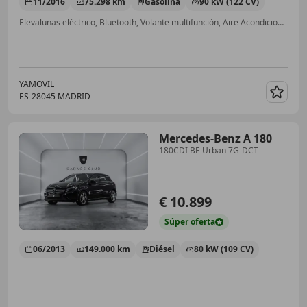
11/2016
75.298 km
Gasolina
90 kW (122 CV)
Elevalunas eléctrico, Bluetooth, Volante multifunción, Aire Acondicionado, CD, ESP, Cierre centralizado, Airbag del conductor
YAMOVIL
ES-28045 MADRID
Guar
Mercedes-Benz A 180
180CDI BE Urban 7G-DCT
€ 10.899
Súper
oferta
06/2013
149.000 km
Diésel
80 kW (109 CV)