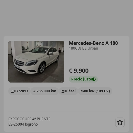
Mercedes-Benz A 180
180CDI BE Urban
€ 9.900
Precio
justo
07/2013
235.000 km
Diésel
80 kW (109 CV)
EXPOCOCHES 4º PUENTE
ES-26004 logroño
Guar