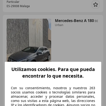
Particular
ES-29008 Malaga
Guar
Mercedes-Benz A 180
BE
Urban
€ 18.000
Utilizamos cookies. Para que pueda
encontrar lo que necesita.
Precio
justo
04/2016
68.000 km
Gasolina
90 kW (122 CV)
Con su consentimiento, nosotros y nuestros 263
socios usamos cookies o tecnologías similares para
almacenar, acceder y procesar datos personales,
como sus visitas a esta página web, las direcciones
IP y los identificadores de cookies. Algunos socios no