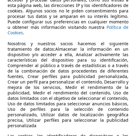
án 8G-DCT
esta página web, las direcciones IP y los identificadores de
cookies. Algunos socios no le piden consentimiento para
€ 28.900
1
procesar tus datos y se amparan en su interés legítimo.
Buen
preci
Puede configurar sus preferencias en cualquier momento
u obtener más información visitando nuestra
Política de
Cookies
.
Nosotros y nuestros socios hacemos el siguiente
tratamiento de datos:Almacenar la información en un
dispositivo y/o acceder a ella, Analizar activamente las
12/2024
8.088 km
Diés
características del dispositivo para su identificación,
Comprender al público a través de estadísticas o a través
bility-Centro Mercedes-Benz Leganés
de la combinación de datos procedentes de diferentes
fuentes, Crear perfiles para publicidad personalizada,
-28914 LEGANÉS
Crear un perfil para personalizar el contenido, Desarrollo y
mejora de los servicios, Medir el rendimiento de la
publicidad, Medir el rendimiento del contenido, Uso de
datos limitados con el objetivo de seleccionar el contenido,
Uso de datos limitados para seleccionar anuncios básicos,
Uso de perfiles para la selección de contenido
personalizado, Utilizar datos de localización geográfica
precisa, Utilizar perfiles para seleccionar la publicidad
personalizada
Las cookies, los identificadores de dispositivos o los