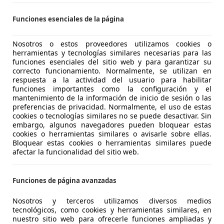
NTEGRAL MOTION CARBALLO
Funciones esenciales de la página
-15100 Carballo
Nosotros o estos proveedores utilizamos cookies o
herramientas y tecnologías similares necesarias para las
es-Benz A 180
funciones esenciales del sitio web y para garantizar su
t.
correcto funcionamiento. Normalmente, se utilizan en
respuesta a la actividad del usuario para habilitar
€ 31.500
funciones importantes como la configuración y el
1
Precio
just
mantenimiento de la información de inicio de sesión o las
preferencias de privacidad. Normalmente, el uso de estas
cookies o tecnologías similares no se puede desactivar. Sin
embargo, algunos navegadores pueden bloquear estas
cookies o herramientas similares o avisarle sobre ellas.
Bloquear estas cookies o herramientas similares puede
afectar la funcionalidad del sitio web.
03/2025
12.894 km
Dié
te multifunción, ESP, Isofix, Retrovisores laterales eléctrico
Funciones de página avanzadas
bility-Centro Mercedes-Benz SS Reyes
Nosotros y terceros utilizamos diversos medios
tecnológicos, como cookies y herramientas similares, en
-28703 SAN SEBASTIÁN DE LOS REYES
nuestro sitio web para ofrecerle funciones ampliadas y