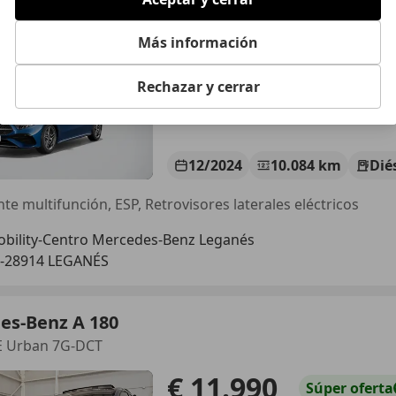
t.
€ 28.900
Más información
1
Precio
just
Rechazar y cerrar
12/2024
10.084 km
Dié
te multifunción, ESP, Retrovisores laterales eléctricos
bility-Centro Mercedes-Benz Leganés
-28914 LEGANÉS
es-Benz A 180
E Urban 7G-DCT
€ 11.990
Súper
oferta