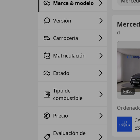
Mercede
Marca & modelo
Versión
Merced
d
Carrocería
Matriculación
Estado
Tipo de
50
combustible
Ordenad
Precio
CA
ES
Evaluación de