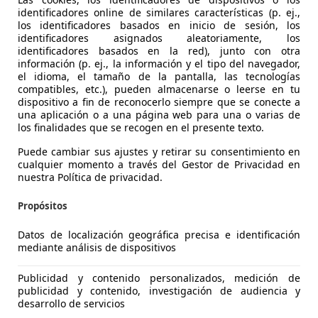
identificadores online de similares características (p. ej.,
los identificadores basados en inicio de sesión, los
identificadores asignados aleatoriamente, los
identificadores basados en la red), junto con otra
información (p. ej., la información y el tipo del navegador,
el idioma, el tamaño de la pantalla, las tecnologías
compatibles, etc.), pueden almacenarse o leerse en tu
dispositivo a fin de reconocerlo siempre que se conecte a
es-Benz A 180
una aplicación o a una página web para una o varias de
los finalidades que se recogen en el presente texto.
t.
Puede cambiar sus ajustes y retirar su consentimiento en
€ 20.900
1
cualquier momento a través del Gestor de Privacidad en
Precio
just
nuestra Política de privacidad.
Propósitos
Datos de localización geográfica precisa e identificación
mediante análisis de dispositivos
12/2021
132.733 km
Di
Publicidad y contenido personalizados, medición de
publicidad y contenido, investigación de audiencia y
Acondicionado, Volante multifunción, Isofix, Retrovisores la
desarrollo de servicios