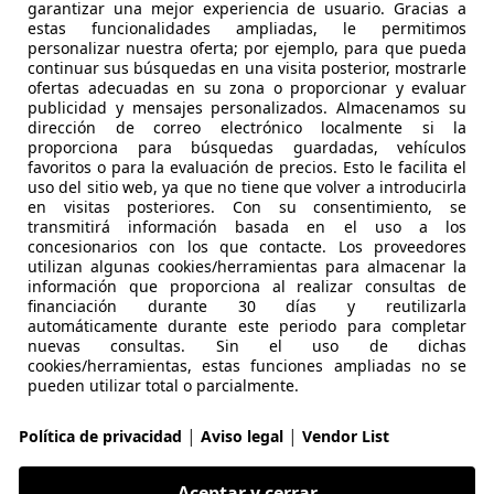
garantizar una mejor experiencia de usuario. Gracias a
estas funcionalidades ampliadas, le permitimos
es-Benz A 180
personalizar nuestra oferta; por ejemplo, para que pueda
continuar sus búsquedas en una visita posterior, mostrarle
ofertas adecuadas en su zona o proporcionar y evaluar
publicidad y mensajes personalizados. Almacenamos su
€ 28.900
1
dirección de correo electrónico localmente si la
Precio
just
proporciona para búsquedas guardadas, vehículos
favoritos o para la evaluación de precios. Esto le facilita el
uso del sitio web, ya que no tiene que volver a introducirla
en visitas posteriores. Con su consentimiento, se
transmitirá información basada en el uso a los
concesionarios con los que contacte. Los proveedores
utilizan algunas cookies/herramientas para almacenar la
12/2024
16.319 km
Dié
información que proporciona al realizar consultas de
financiación durante 30 días y reutilizarla
eportivos, Retrovisores laterales eléctricos, ABS, Asiento tr
automáticamente durante este periodo para completar
nuevas consultas. Sin el uso de dichas
cookies/herramientas, estas funciones ampliadas no se
bility-Centro Mercedes-Benz Isla de Java
pueden utilizar total o parcialmente.
S-28034 MADRID
|
|
Política de privacidad
Aviso legal
Vendor List
es-Benz A 180
Aceptar y cerrar