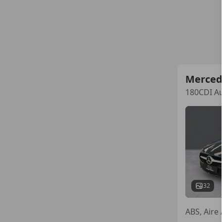
Merced
180CDI Au
32
ABS, Aire 