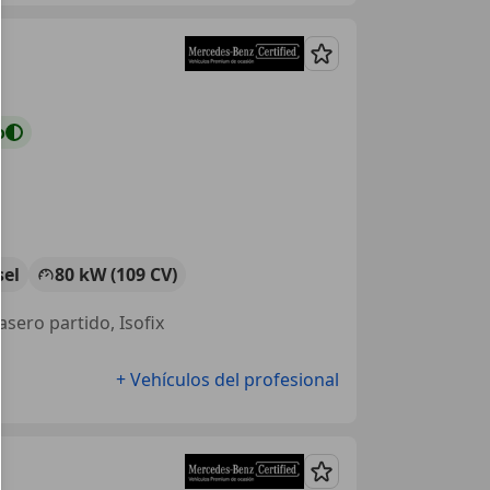
Guardar
o
sel
80 kW (109 CV)
asero partido, Isofix
+ Vehículos del profesional
Guardar