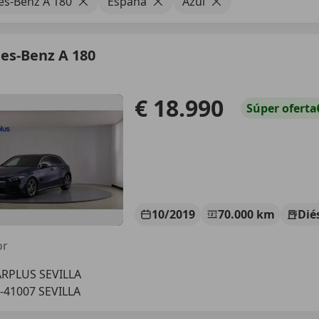
s-Benz A 180
España
Azul
es-Benz A 180
€ 18.990
Súper
oferta
10/2019
70.000 km
Dié
or
RPLUS SEVILLA
-41007 SEVILLA