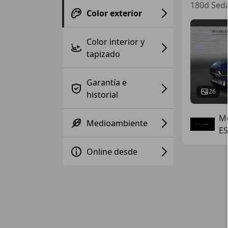
180d Sed
Color exterior
Color interior y
tapizado
Garantía e
26
historial
Mo
Medioambiente
ES
Online desde