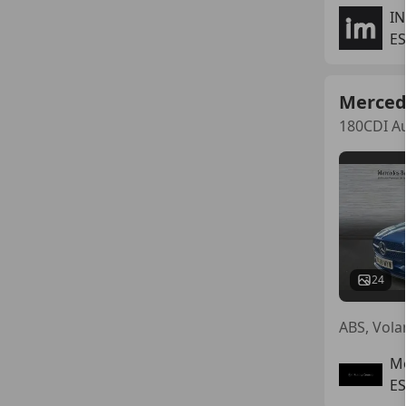
I
ES
Merced
180CDI Au
24
ABS, Volan
Mo
ES