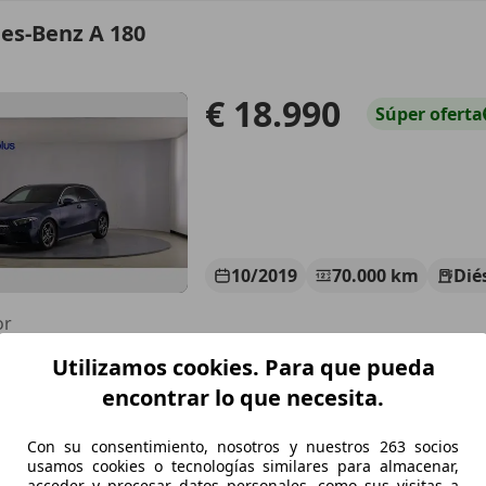
es-Benz A 180
€ 18.990
Súper
oferta
10/2019
70.000 km
Dié
or
Utilizamos cookies. Para que pueda
ARPLUS PARLA
-28981 PARLA
encontrar lo que necesita.
Con su consentimiento, nosotros y nuestros 263 socios
es-Benz A 180
usamos cookies o tecnologías similares para almacenar,
acceder y procesar datos personales, como sus visitas a