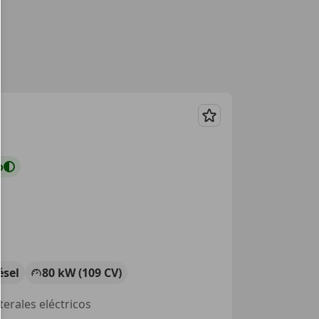
Guardar
o
ésel
80 kW (109 CV)
terales eléctricos