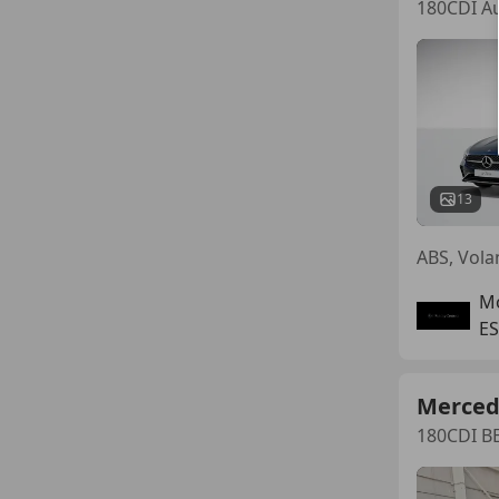
180CDI Au
13
ABS, Volan
Mo
ES
Merced
180CDI B