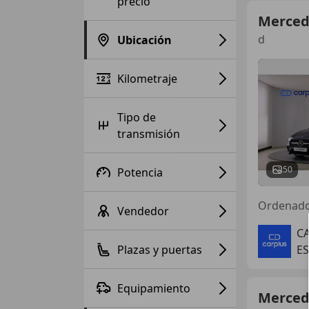
precio
Merced
d
Ubicación
Kilometraje
Tipo de
transmisión
50
Potencia
Ordenad
Vendedor
C
Plazas y puertas
ES
Equipamiento
Merced