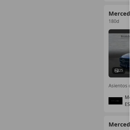
Merced
180d
25
Asientos d
Mo
E
Merced