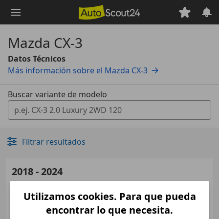
Saltar
al
contenido
Mazda CX-3
principal
Datos Técnicos
Más información sobre el Mazda CX-3
Buscar variante de modelo
0 Vorschläge gefunden. Verwenden Sie die Auf- und Ab-T
Filtrar resultados
2018 - 2024
Mazda
CX-3
Utilizamos cookies. Para que pueda
Medidas
desde 4275 x 1765 x 1535 mm
encontrar lo que necesita.
(L/A/A):