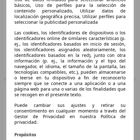
SUV/4x4/Pickup
2015 - 2018
Ø 5.9 l/100km
básicos, Uso de perfiles para la selección de
Mazda
CX-3
contenido personalizado, Utilizar datos de
Diésel
localización geográfica precisa, Utilizar perfiles para
CX-3 2.0 Skyactiv-G Evolution 2WD Aut.
Medidas
desde 4275 x 1765 x 1535 mm
seleccionar la publicidad personalizada
89kW
(L/A/A):
CX-3 1.8 Skyactiv-D Evolution 2WD 85kW
Las cookies, los identificadores de dispositivos o los
89 KW (121 PS)
Potencia:
88 - 110 KW (120 - 150 PS)
identificadores online de similares características (p.
85 KW (115 PS)
Ø 5.8 l/100km
Puertas:
5
ej., los identificadores basados en inicio de sesión,
Ø 4.0 l/100km
los identificadores asignados aleatoriamente, los
Asientos:
5
identificadores basados en la red), junto con otra
CX-3 2.0 Skyactiv-G Evolution Design 2WD
Maletero:
350 - 1260 litros
información (p. ej., la información y el tipo del
CX-3 1.8 Skyactiv-D Evolution Design 2WD
89kW
navegador, el idioma, el tamaño de la pantalla, las
85kW
Mostrar variantes
89 KW (121 PS)
tecnologías compatibles, etc.), pueden almacenarse
85 KW (115 PS)
o leerse en tu dispositivo a fin de reconocerlo
Ø 5.9 l/100km
siempre que se conecte a una aplicación o a una
Ø 4.0 l/100km
SUV/4x4/Pickup
2015 - 2018
página web para una o varias de los finalidades que
CX-3 2.0 Skyactiv-G Evolution Design 2WD
se recogen en el presente texto.
Mazda
CX-3 Diesel
CX-3 1.8 Skyactiv-D Evolution Navi 2WD
Aut. 89kW
Gasolina
Puede cambiar sus ajustes y retirar su
85kW
89 KW (121 PS)
Medidas
desde 4275 x 1765 x 1535 mm
consentimiento en cualquier momento a través del
85 KW (115 PS)
Ø 5.8 l/100km
Gestor de Privacidad en nuestra Política de
(L/A/A):
CX-3 2.0 Luxury 2WD 120
Ø 4.0 l/100km
privacidad.
Potencia:
77 KW (105 PS)
88 KW (120 PS)
CX-3 2.0 Skyactiv-G Evolution Navi 2WD
Puertas:
5
Propósitos
Ø 5.9 l/100km
CX-3 1.8 Skyactiv-D Zenith 2WD 85kW
89kW
Asientos:
5