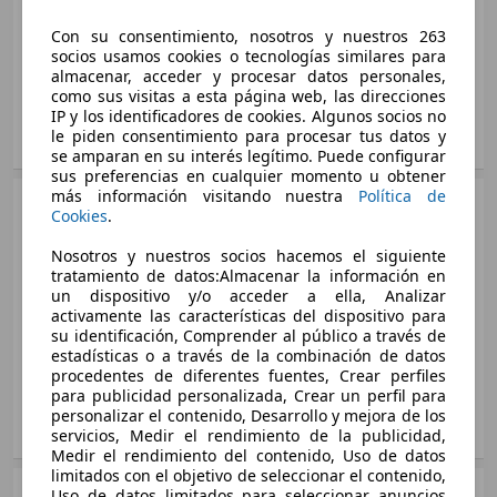
Potencia:
89 - 110 KW (121 - 150 PS)
Con su consentimiento, nosotros y nuestros 263
Puertas:
5
socios usamos cookies o tecnologías similares para
Asientos:
5
almacenar, acceder y procesar datos personales,
Maletero:
como sus visitas a esta página web, las direcciones
350 - 1260 litros
IP y los identificadores de cookies. Algunos socios no
le piden consentimiento para procesar tus datos y
Mostrar variantes
se amparan en su interés legítimo. Puede configurar
sus preferencias en cualquier momento u obtener
más información visitando nuestra
Política de
SUV/4x4/Pickup
2018 - 2020
Cookies
.
Mazda
CX-3 Diesel
Nosotros y nuestros socios hacemos el siguiente
Gasolina
tratamiento de datos:Almacenar la información en
Medidas
desde 4275 x 1730 x 1535 mm
un dispositivo y/o acceder a ella, Analizar
(L/A/A):
activamente las características del dispositivo para
CX-3 2.0 Skyactiv-G 100 Aniversario 2WD
Potencia:
85 KW (115 PS)
su identificación, Comprender al público a través de
89kW
estadísticas o a través de la combinación de datos
Puertas:
5
89 KW (121 PS)
procedentes de diferentes fuentes, Crear perfiles
Asientos:
5
para publicidad personalizada, Crear un perfil para
Ø 5.9 l/100km
personalizar el contenido, Desarrollo y mejora de los
Mostrar variantes
servicios, Medir el rendimiento de la publicidad,
CX-3 2.0 Skyactiv-G Evolution 2WD 89kW
Medir el rendimiento del contenido, Uso de datos
limitados con el objetivo de seleccionar el contenido,
89 KW (121 PS)
Uso de datos limitados para seleccionar anuncios