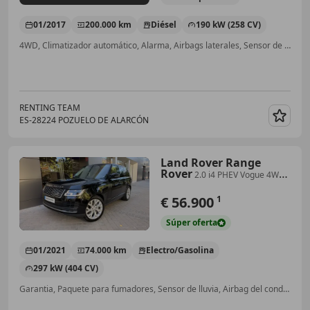
01/2017
200.000 km
Diésel
190 kW (258 CV)
4WD, Climatizador automático, Alarma, Airbags laterales, Sensor de lluvia, ABS, Control de tracción, Isofix
RENTING TEAM
ES-28224 POZUELO DE ALARCÓN
Guar
Land Rover Range
Rover
2.0 i4 PHEV Vogue 4WD
Aut.
€ 56.900
1
Súper
oferta
01/2021
74.000 km
Electro/Gasolina
297 kW (404 CV)
Garantia, Paquete para fumadores, Sensor de lluvia, Airbag del conductor, Faros de xenon, Airbags laterales, ABS, Luz diurna