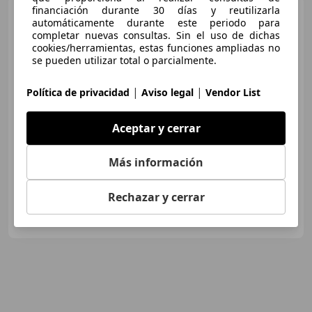
financiación durante 30 días y reutilizarla
Land Rover Range
automáticamente durante este periodo para
Rover
3.6TdV8 Vogue Aut.
completar nuevas consultas. Sin el uso de dichas
cookies/herramientas, estas funciones ampliadas no
se pueden utilizar total o parcialmente.
|
|
€ 4.500
Política de privacidad
Aviso legal
Vendor List
Sin
comparación
Aceptar y cerrar
01/2008
300.000 km
Diésel
200 kW (272 CV)
Más información
Rechazar y cerrar
Particular
ES-13600 Alcázar de San Juan
Guar