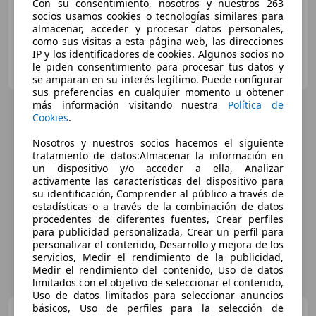
Con su consentimiento, nosotros y nuestros 263
socios usamos cookies o tecnologías similares para
almacenar, acceder y procesar datos personales,
como sus visitas a esta página web, las direcciones
IP y los identificadores de cookies. Algunos socios no
C. DE SALAMANCA
le piden consentimiento para procesar tus datos y
ES-28008 MADRID
Guar
se amparan en su interés legítimo. Puede configurar
sus preferencias en cualquier momento u obtener
más información visitando nuestra
Política de
Cookies
.
Nosotros y nuestros socios hacemos el siguiente
tratamiento de datos:Almacenar la información en
un dispositivo y/o acceder a ella, Analizar
activamente las características del dispositivo para
su identificación, Comprender al público a través de
estadísticas o a través de la combinación de datos
procedentes de diferentes fuentes, Crear perfiles
para publicidad personalizada, Crear un perfil para
personalizar el contenido, Desarrollo y mejora de los
servicios, Medir el rendimiento de la publicidad,
Medir el rendimiento del contenido, Uso de datos
limitados con el objetivo de seleccionar el contenido,
Uso de datos limitados para seleccionar anuncios
básicos, Uso de perfiles para la selección de
Land Rover Range