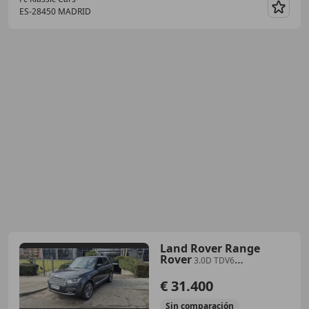
ES-28450 MADRID
Guar
Land Rover Range
Rover
3.0D TDV6
Autobiography AWD Aut.
€ 31.400
Sin
comparación