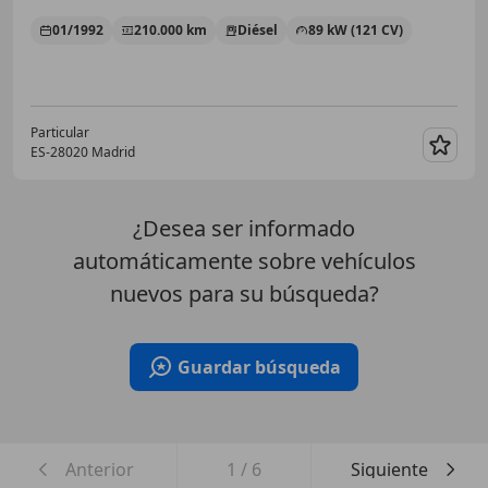
01/1992
210.000 km
Diésel
89 kW (121 CV)
Particular
ES-28020 Madrid
Guar
¿Desea ser informado
automáticamente sobre vehículos
nuevos para su búsqueda?
Guardar búsqueda
Anterior
1
/
6
Siguiente