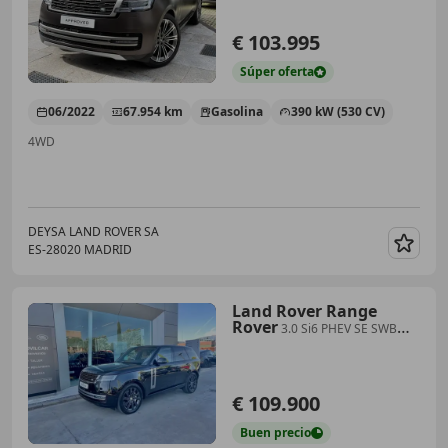
€ 103.995
Súper
oferta
06/2022
67.954 km
Gasolina
390 kW (530 CV)
4WD
DEYSA LAND ROVER SA
ES-28020 MADRID
Guar
Land Rover Range
Rover
3.0 Si6 PHEV SE SWB
AWD Aut. 440
€ 109.900
Buen
precio