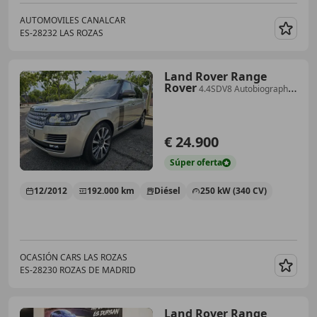
AUTOMOVILES CANALCAR
ES-28232 LAS ROZAS
Guar
Land Rover Range
Rover
4.4SDV8 Autobiography
Aut.
€ 24.900
Súper
oferta
12/2012
192.000 km
Diésel
250 kW (340 CV)
OCASIÓN CARS LAS ROZAS
ES-28230 ROZAS DE MADRID
Guar
Land Rover Range