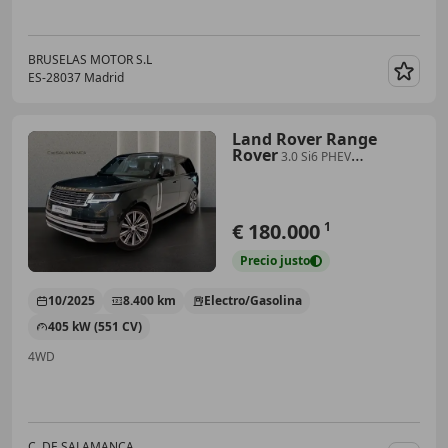
BRUSELAS MOTOR S.L
ES-28037 Madrid
Guar
Land Rover Range
Rover
3.0 Si6 PHEV
Autobiography SWB AWD Aut.
550
€ 180.000
1
Precio
justo
10/2025
8.400 km
Electro/Gasolina
405 kW (551 CV)
4WD
C. DE SALAMANCA