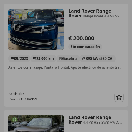
Land Rover Range
Rover
Range Rover 4.4 V8 SV
SWB AWD Aut. 530 SV
€ 200.000
Sin
comparación
09/2023
23.000 km
Gasolina
390 kW (530 CV)
Asientos con masaje, Pantalla frontal, Ajuste eléctrico de asiento trasero, Ventilación del asiento, Volante calefactable, Suspensión de aire, Radio digital, Airbag trasero
Particular
ES-28001 Madrid
Guar
Land Rover Range
Rover
4.4 V8 HSE SWB AWD
Aut. 530