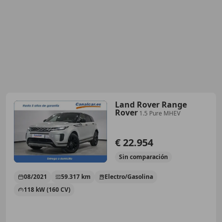
Land Rover Range
Rover
1.5 Pure MHEV
€ 22.954
Sin
comparación
08/2021
59.317 km
Electro/Gasolina
118 kW (160 CV)