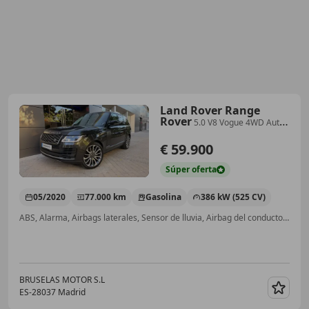
Land Rover Range
Rover
5.0 V8 Vogue 4WD Aut.
525
€ 59.900
Súper
oferta
05/2020
77.000 km
Gasolina
386 kW (525 CV)
ABS, Alarma, Airbags laterales, Sensor de lluvia, Airbag del conductor, 4WD, Paquete para fumadores, ESP
BRUSELAS MOTOR S.L
ES-28037 Madrid
Guar