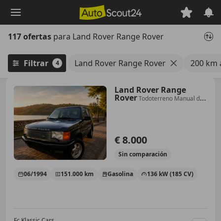
Saltar
al
contenido
117 ofertas
para Land Rover Range Rover
principal
Filtrar
Land Rover Range Rover
200 km 
4
Land Rover Range
Rover
Todoterreno Manual de
5 Puertas
€ 8.000
Sin
comparación
06/1994
151.000 km
Gasolina
136 kW (185 CV)
Fc Klassic Cars