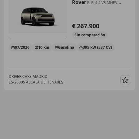
Rover
R. R. 4.4 V8 MHEV
Autobiography LWB 7 plazas
AWD
€ 267.900
Sin
comparación
07/2026
10 km
Gasolina
395 kW (537 CV)
DRIVER CARS MADRID
ES-28805 ALCALÁ DE HENARES
Guar