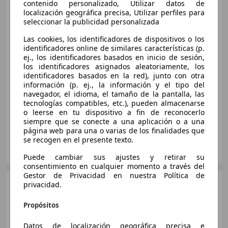
contenido personalizado, Utilizar datos de
Rover
3.0 Si6 PHEV 460 PS
localización geográfica precisa, Utilizar perfiles para
AWD Auto
seleccionar la publicidad personalizada
Las cookies, los identificadores de dispositivos o los
€ 158.900
identificadores online de similares características (p.
ej., los identificadores basados en inicio de sesión,
Sin
comparación
los identificadores asignados aleatoriamente, los
identificadores basados en la red), junto con otra
08/2025
19.903 km
Electro/Gasolina
información (p. ej., la información y el tipo del
navegador, el idioma, el tamaño de la pantalla, las
338 kW (460 CV)
tecnologías compatibles, etc.), pueden almacenarse
o leerse en tu dispositivo a fin de reconocerlo
siempre que se conecte a una aplicación o a una
página web para una o varias de los finalidades que
se recogen en el presente texto.
C. DE SALAMANCA
ES-28008 MADRID
Guar
Puede cambiar sus ajustes y retirar su
consentimiento en cualquier momento a través del
Gestor de Privacidad en nuestra Política de
Land Rover Range
privacidad.
Rover
R.R. 4.4 V8 MHEV
Autobiography LWB 7 plazas
Propósitos
AWD Au
Datos de localización geográfica precisa e