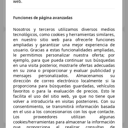
web.
Particular
Funciones de página avanzadas
ES-34002 Palencia
Guar
Nosotros y terceros utilizamos diversos medios
tecnológicos, como cookies y herramientas similares,
Land Rover Range
en nuestro sitio web para ofrecerle funciones
Rover
4.6 HSE Aut.
ampliadas y garantizar una mejor experiencia de
usuario. Gracias a estas funcionalidades ampliadas,
le permitimos personalizar nuestra oferta; por
ejemplo, para que pueda continuar sus búsquedas
€ 3.500
en una visita posterior, mostrarle ofertas adecuadas
en su zona o proporcionar y evaluar publicidad y
Sin
comparación
mensajes personalizados. Almacenamos su
dirección de correo electrónico localmente si la
03/2000
240.000 km
Gasolina
165 kW (224 CV)
proporciona para búsquedas guardadas, vehículos
favoritos o para la evaluación de precios. Esto le
facilita el uso del sitio web, ya que no tiene que
volver a introducirla en visitas posteriores. Con su
consentimiento, se transmitirá información basada
PERITACIONES AUTOVENTA A PROFESIONALES,S.L
en el uso a los concesionarios con los que contacte.
ES-28330 SAN MARTIN DE LA VEGA
Los proveedores utilizan algunas
Guar
cookies/herramientas para almacenar la información
que proporciona al realizar consultas de