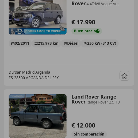
Rover
4.4TdV8 Vogue Aut.
€ 17.990
Buen
precio
02/2011
215.973 km
Diésel
230 kW (313 CV)
Dursan Madrid Arganda
ES-28500 ARGANDA DEL REY
Guar
Land Rover Range
Rover
Range Rover 2.5 TD
€ 12.000
Sin
comparación