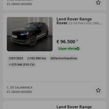
ES-28008 MADRID
Guar
Land Rover Range
Rover
3.0 Si6 PHEV HSE SWB
AWD Aut. 510
€ 96.500
1
Súper
oferta
07/2023
102.000 km
Electro/Gasolina
375 kW (510 CV)
C. DE SALAMANCA
ES-28008 MADRID
Guar
Land Rover Range