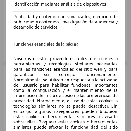
€ 259.800
identificación mediante análisis de dispositivos
Sin
comparación
Publicidad y contenido personalizados, medición de
07/2026
10 km
Gasolina
390 kW (530 CV)
publicidad y contenido, investigación de audiencia y
desarrollo de servicios
Funciones esenciales de la página
DRIVER CARS MADRID
ES-28805 ALCALÁ DE HENARES
Guar
Nosotros o estos proveedores utilizamos cookies o
herramientas y tecnologías similares necesarias
para las funciones esenciales del sitio web y para
Land Rover Range
garantizar su correcto funcionamiento.
Rover
4.6 HSE Aut.
Normalmente, se utilizan en respuesta a la actividad
del usuario para habilitar funciones importantes
como la configuración y el mantenimiento de la
información de inicio de sesión o las preferencias de
€ 12.000
privacidad. Normalmente, el uso de estas cookies o
tecnologías similares no se puede desactivar. Sin
Sin
comparación
embargo, algunos navegadores pueden bloquear
estas cookies o herramientas similares o avisarle
05/1998
83.000 km
Gasolina
165 kW (224 CV)
sobre ellas. Bloquear estas cookies o herramientas
similares puede afectar la funcionalidad del sitio